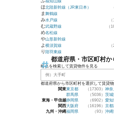
ふ
福知山線
ほ
北陸新幹線（JR東日本）
ま
舞鶴線
み
水戸線
（
む
武蔵野線
（1
め
名松線
や
山形新幹線
よ
横須賀線
（
り
陸羽東線
都道府県・市区町村か
町名を検索して賃貸物件を見る
都道府県から市区町村を選択して賃貸物
関東
東京都
（17303）
神奈
群馬県
（5036）
茨城
東海・甲信越
静岡県
（6902）
愛知
関西
大阪府
（16196）
京都
九州・沖縄
福岡県
（93）
沖縄