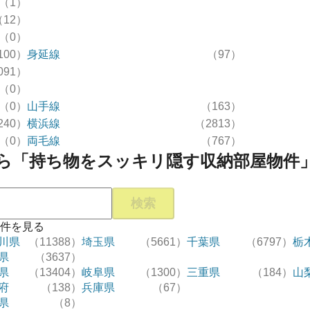
（1）
（12）
（0）
100）
身延線
（97）
091）
（0）
（0）
山手線
（163）
240）
横浜線
（2813）
（0）
両毛線
（767）
ら「持ち物をスッキリ隠す収納部屋物件
検索
件を見る
川県
（11388）
埼玉県
（5661）
千葉県
（6797）
栃
県
（3637）
県
（13404）
岐阜県
（1300）
三重県
（184）
山
府
（138）
兵庫県
（67）
県
（8）