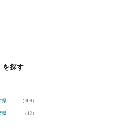
」を探す
木県
（409）
梨県
（12）