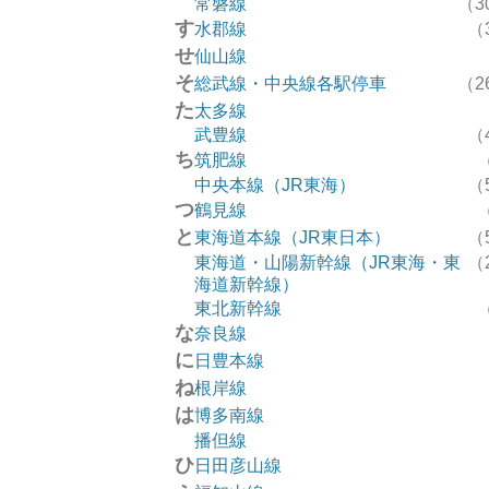
常磐線
（3
す
水郡線
（
せ
仙山線
そ
総武線・中央線各駅停車
（2
た
太多線
武豊線
（
ち
筑肥線
中央本線（JR東海）
（
つ
鶴見線
と
東海道本線（JR東日本）
（
東海道・山陽新幹線（JR東海・東
（
海道新幹線）
東北新幹線
な
奈良線
に
日豊本線
ね
根岸線
は
博多南線
播但線
ひ
日田彦山線