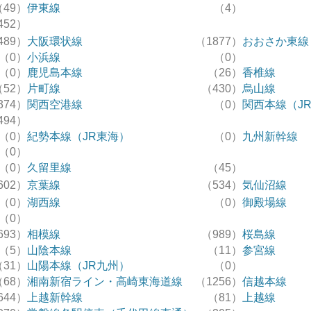
（49）
伊東線
（4）
452）
489）
大阪環状線
（1877）
おおさか東線
（0）
小浜線
（0）
（0）
鹿児島本線
（26）
香椎線
（52）
片町線
（430）
烏山線
374）
関西空港線
（0）
関西本線（J
494）
（0）
紀勢本線（JR東海）
（0）
九州新幹線
（0）
（0）
久留里線
（45）
602）
京葉線
（534）
気仙沼線
（0）
湖西線
（0）
御殿場線
（0）
693）
相模線
（989）
桜島線
（5）
山陰本線
（11）
参宮線
（31）
山陽本線（JR九州）
（0）
（68）
湘南新宿ライン・高崎東海道線
（1256）
信越本線
644）
上越新幹線
（81）
上越線