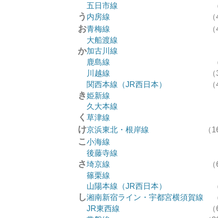
五日市線
う
内房線
（
お
青梅線
（
大船渡線
か
加古川線
鹿島線
川越線
（
関西本線（JR西日本）
（
き
姫新線
久大本線
く
草津線
け
京浜東北・根岸線
（1
こ
小海線
後藤寺線
さ
埼京線
（
篠栗線
山陽本線（JR西日本）
し
湘南新宿ライン・宇都宮横須賀線
JR東西線
（