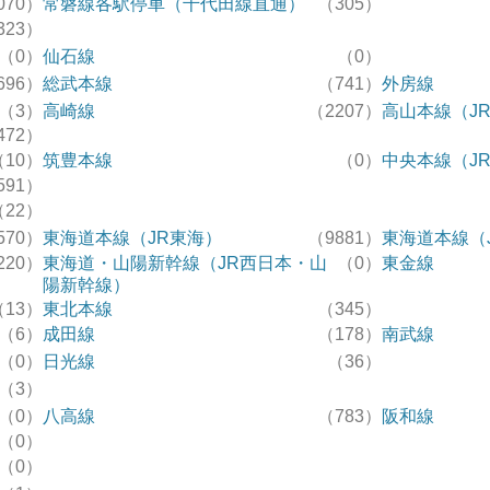
070）
常磐線各駅停車（千代田線直通）
（305）
323）
（0）
仙石線
（0）
696）
総武本線
（741）
外房線
（3）
高崎線
（2207）
高山本線（J
472）
（10）
筑豊本線
（0）
中央本線（J
591）
（22）
570）
東海道本線（JR東海）
（9881）
東海道本線（
220）
東海道・山陽新幹線（JR西日本・山
（0）
東金線
陽新幹線）
（13）
東北本線
（345）
（6）
成田線
（178）
南武線
（0）
日光線
（36）
（3）
（0）
八高線
（783）
阪和線
（0）
（0）