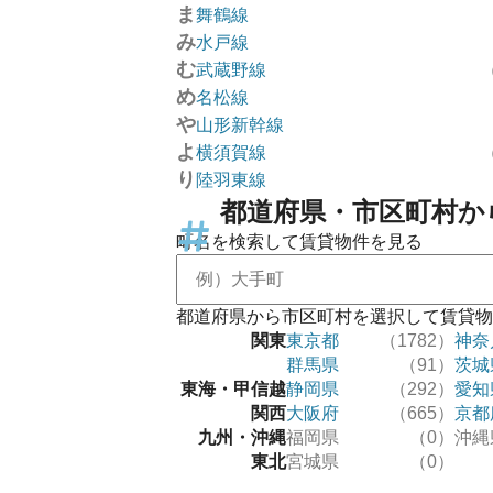
ま
舞鶴線
み
水戸線
む
武蔵野線
め
名松線
や
山形新幹線
よ
横須賀線
り
陸羽東線
都道府県・市区町村か
町名を検索して賃貸物件を見る
都道府県から市区町村を選択して賃貸物
関東
東京都
（1782）
神奈
群馬県
（91）
茨城
東海・甲信越
静岡県
（292）
愛知
関西
大阪府
（665）
京都
九州・沖縄
福岡県
（0）
沖縄
東北
宮城県
（0）