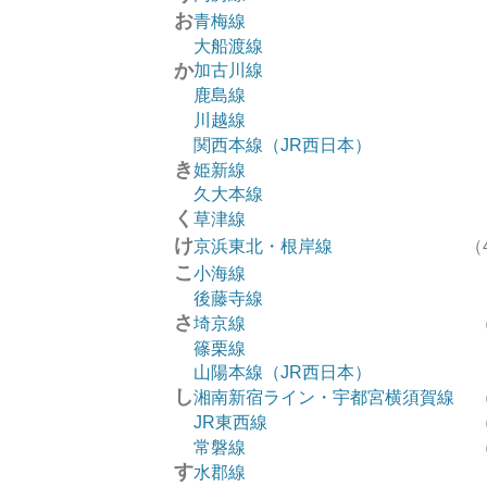
お
青梅線
大船渡線
か
加古川線
鹿島線
川越線
関西本線（JR西日本）
き
姫新線
久大本線
く
草津線
け
京浜東北・根岸線
（
こ
小海線
後藤寺線
さ
埼京線
篠栗線
山陽本線（JR西日本）
し
湘南新宿ライン・宇都宮横須賀線
JR東西線
常磐線
す
水郡線