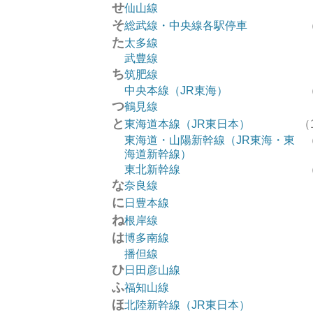
せ
仙山線
そ
総武線・中央線各駅停車
た
太多線
武豊線
ち
筑肥線
中央本線（JR東海）
つ
鶴見線
と
東海道本線（JR東日本）
（
東海道・山陽新幹線（JR東海・東
海道新幹線）
東北新幹線
な
奈良線
に
日豊本線
ね
根岸線
は
博多南線
播但線
ひ
日田彦山線
ふ
福知山線
ほ
北陸新幹線（JR東日本）