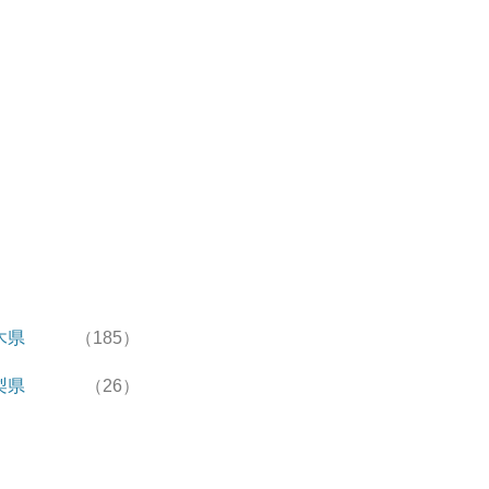
木県
（185）
梨県
（26）