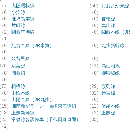
（7）
大阪環状線
（50）
おおさか東線
（0）
小浜線
（0）
（0）
鹿児島本線
（0）
香椎線
（0）
片町線
（6）
烏山線
（2）
関西空港線
（0）
関西本線（J
（1）
（0）
紀勢本線（JR東海）
（0）
九州新幹線
（0）
（0）
久留里線
（0）
476）
京葉線
（41）
気仙沼線
（0）
湖西線
（0）
御殿場線
（0）
（73）
相模線
（29）
桜島線
（0）
山陰本線
（92）
参宮線
（2）
山陽本線（JR九州）
（0）
（15）
湘南新宿ライン・高崎東海道線
（12）
信越本線
（18）
上越新幹線
（2）
上越線
（23）
常磐線各駅停車（千代田線直通）
（35）
（2）