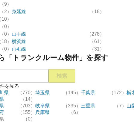
（9）
（2）
身延線
（18）
（10）
（0）
（0）
山手線
（278）
（18）
横浜線
（61）
（0）
両毛線
（31）
ら「トランクルーム物件」を探す
検索
件を見る
川県
（770）
埼玉県
（145）
千葉県
（172）
栃
県
（14）
県
（703）
岐阜県
（335）
三重県
（7）
山
府
（155）
兵庫県
（6）
県
（0）