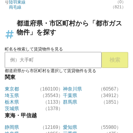
（0）
り
陸羽東線
（821）
両毛線
都道府県・市区町村から「都市ガス
物件」を探す
町名を検索して賃貸物件を見る
検索
都道府県から市区町村を選択して賃貸物件を見る
関東
東京都
（160100）
神奈川県
（60567）
埼玉県
（35543）
千葉県
（34912）
栃木県
（1133）
群馬県
（1851）
茨城県
（1378）
東海・甲信越
静岡県
（12169）
愛知県
（55980）