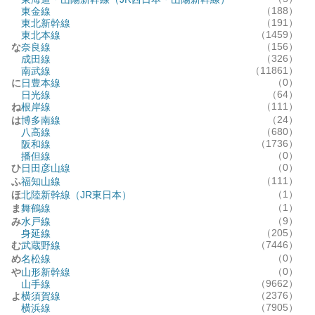
（188）
東金線
（191）
東北新幹線
（1459）
東北本線
（156）
な
奈良線
（326）
成田線
（11861）
南武線
（0）
に
日豊本線
（64）
日光線
（111）
ね
根岸線
（24）
は
博多南線
（680）
八高線
（1736）
阪和線
（0）
播但線
（0）
ひ
日田彦山線
（111）
ふ
福知山線
（1）
ほ
北陸新幹線（JR東日本）
（1）
ま
舞鶴線
（9）
み
水戸線
（205）
身延線
（7446）
む
武蔵野線
（0）
め
名松線
（0）
や
山形新幹線
（9662）
山手線
（2376）
よ
横須賀線
（7905）
横浜線