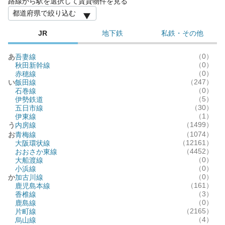
路線から駅を選択して賃貸物件を見る
JR
地下鉄
私鉄・その他
（0）
あ
吾妻線
（0）
秋田新幹線
（0）
赤穂線
（247）
い
飯田線
（0）
石巻線
（5）
伊勢鉄道
（30）
五日市線
（1）
伊東線
（1499）
う
内房線
（1074）
お
青梅線
（12161）
大阪環状線
（4452）
おおさか東線
（0）
大船渡線
（0）
小浜線
（0）
か
加古川線
（161）
鹿児島本線
（3）
香椎線
（0）
鹿島線
（2165）
片町線
（4）
烏山線