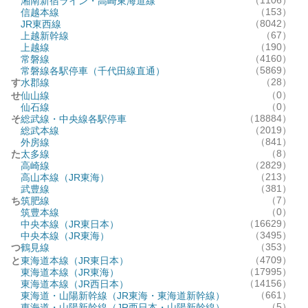
湘南新宿ライン・高崎東海道線
（153）
信越本線
（8042）
JR東西線
（67）
上越新幹線
（190）
上越線
（4160）
常磐線
（5869）
常磐線各駅停車（千代田線直通）
（28）
す
水郡線
（0）
せ
仙山線
（0）
仙石線
（18884）
そ
総武線・中央線各駅停車
（2019）
総武本線
（841）
外房線
（8）
た
太多線
（2829）
高崎線
（213）
高山本線（JR東海）
（381）
武豊線
（7）
ち
筑肥線
（0）
筑豊本線
（16629）
中央本線（JR東日本）
（3495）
中央本線（JR東海）
（353）
つ
鶴見線
（4709）
と
東海道本線（JR東日本）
（17995）
東海道本線（JR東海）
（14156）
東海道本線（JR西日本）
（661）
東海道・山陽新幹線（JR東海・東海道新幹線）
（5）
東海道・山陽新幹線（JR西日本・山陽新幹線）