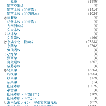
（1995）
川越線
（0）
関西空港線
（1414）
関西本線（JR東海）
（1024）
関西本線（JR西日本）
（0）
き
姫新線
（0）
紀勢本線（JR東海）
（0）
九州新幹線
（0）
久大本線
（0）
く
草津線
（166）
久留里線
（27233）
け
京浜東北・根岸線
（2792）
京葉線
（0）
気仙沼線
（0）
こ
小海線
（0）
湖西線
（267）
御殿場線
（0）
後藤寺線
（8203）
さ
埼京線
（3054）
相模線
（129）
桜島線
（14）
篠栗線
（2675）
山陰本線
（0）
参宮線
（189）
山陽本線（JR西日本）
（0）
山陽本線（JR九州）
（829）
し
湘南新宿ライン・宇都宮横須賀線
（1106）