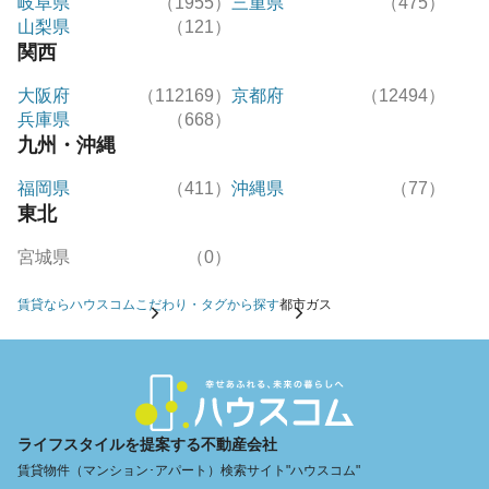
岐阜県
（1955）
三重県
（475）
山梨県
（121）
関西
大阪府
（112169）
京都府
（12494）
兵庫県
（668）
九州・沖縄
福岡県
（411）
沖縄県
（77）
東北
宮城県
（0）
賃貸ならハウスコム
こだわり・タグから探す
都市ガス
ライフスタイルを提案する不動産会社
賃貸物件（マンション･アパート）検索サイト"ハウスコム"