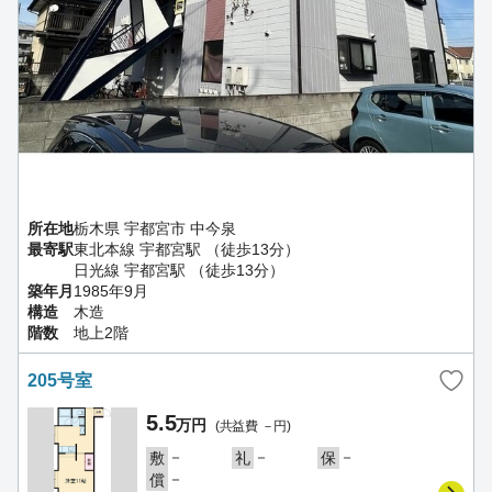
所在地
栃木県 宇都宮市 中今泉
最寄駅
東北本線 宇都宮駅 （徒歩13分）
日光線 宇都宮駅 （徒歩13分）
築年月
1985年9月
構造
木造
階数
地上2階
205号室
5.5
万円
(共益費 －円)
－
－
－
敷
礼
保
－
償