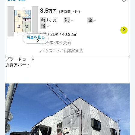
3.5
万円
(共益費 －円)
1ヶ月
－
－
敷
礼
保
－
償
2階 / 2DK / 40.92㎡
写真を
見る
2026/08/06
更新
ハウスコム 宇都宮東店
プラードコート
賃貸アパート