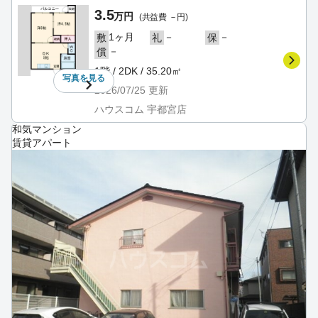
3.5
万円
(共益費 －円)
1ヶ月
－
－
敷
礼
保
－
償
1階 / 2DK / 35.20㎡
写真を
見る
2026/07/25
更新
ハウスコム 宇都宮店
和気マンション
賃貸アパート