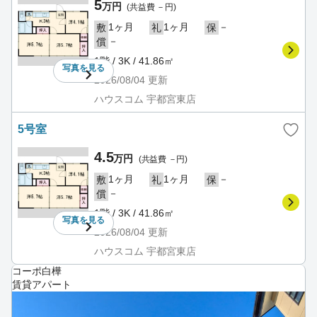
5
万円
(共益費 －円)
1ヶ月
1ヶ月
－
敷
礼
保
－
償
1階 / 3K / 41.86㎡
写真を
見る
2026/08/04
更新
ハウスコム 宇都宮東店
5号室
4.5
万円
(共益費 －円)
1ヶ月
1ヶ月
－
敷
礼
保
－
償
1階 / 3K / 41.86㎡
写真を
見る
2026/08/04
更新
ハウスコム 宇都宮東店
コーポ白樺
賃貸アパート