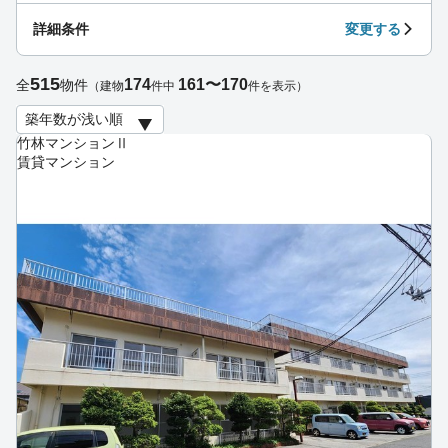
詳細条件
変更する
515
174
161〜170
全
物件
（建物
件中
件を表示）
竹林マンションⅡ
賃貸マンション