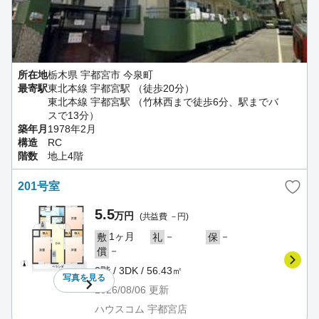
所在地
栃木県 宇都宮市 今泉町
最寄駅
東北本線 宇都宮駅 （徒歩20分）
東北本線 宇都宮駅 （竹林西まで徒歩6分、駅までバ
スで13分）
築年月
1978年2月
構造
RC
階数
地上4階
201号室
5.5
万円
(共益費 －円)
1ヶ月
－
－
敷
礼
保
－
償
2階 / 3DK / 56.43㎡
写真を
見る
2026/08/06
更新
ハウスコム 宇都宮店