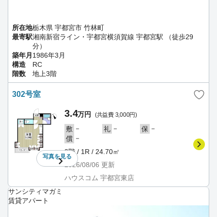
所在地
栃木県 宇都宮市 竹林町
最寄駅
湘南新宿ライン・宇都宮横須賀線 宇都宮駅 （徒歩29
分）
築年月
1986年3月
構造
RC
階数
地上3階
302号室
3.4
万円
(共益費 3,000円)
－
－
－
敷
礼
保
－
償
3階 / 1R / 24.70㎡
写真を
見る
2026/08/06
更新
ハウスコム 宇都宮東店
サンシティマガミ
賃貸アパート