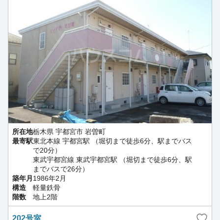
所在地
栃木県 宇都宮市 岩曽町
最寄駅
東北本線 宇都宮駅 （堀切まで徒歩6分、駅までバス
で20分）
東武宇都宮線 東武宇都宮駅 （堀切まで徒歩6分、駅
までバスで26分）
築年月
1986年2月
構造
軽量鉄骨
階数
地上2階
202号室