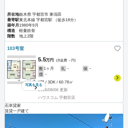
所在地
栃木県 宇都宮市 東塙田
最寄駅
東北本線 宇都宮駅 （徒歩18分）
築年月
1980年9月
構造
軽量鉄骨
階数
地上2階
103号室
5.5
万円
(共益費 －円)
1ヶ月
－
－
敷
礼
保
－
償
1階 / 3DK / 60.78㎡
写真を
見る
2026/08/06
更新
ハウスコム 宇都宮店
石幸貸家
賃貸一戸建て