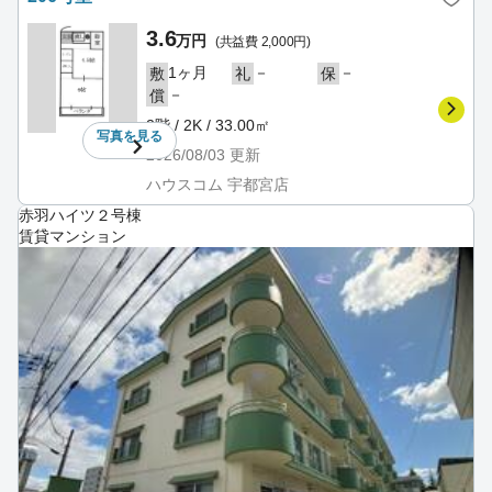
3.6
万円
(共益費 2,000円)
1ヶ月
－
－
敷
礼
保
－
償
2階 / 2K / 33.00㎡
写真を
見る
2026/08/03
更新
ハウスコム 宇都宮店
赤羽ハイツ２号棟
賃貸マンション