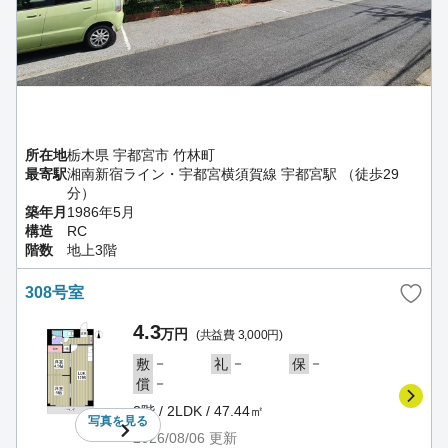
所在地
栃木県 宇都宮市 竹林町
最寄駅
湘南新宿ライン・宇都宮横須賀線 宇都宮駅 （徒歩29
分）
築年月
1986年5月
構造
RC
階数
地上3階
308号室
4.3
万円
(共益費 3,000円)
－
－
－
敷
礼
保
－
償
3階 / 2LDK / 47.44㎡
写真を
見る
2026/08/06
更新