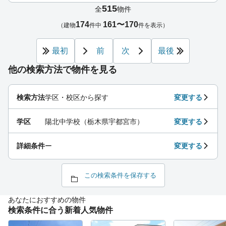
515
全
物件
174
161〜170
（建物
件中
件を表示）
最初
前
次
最後
他の検索方法で物件を見る
検索方法
学区・校区から探す
変更する
学区
陽北中学校（栃木県宇都宮市）
変更する
詳細条件
ー
変更する
この検索条件を保存する
あなたにおすすめの物件
検索条件に合う新着人気物件