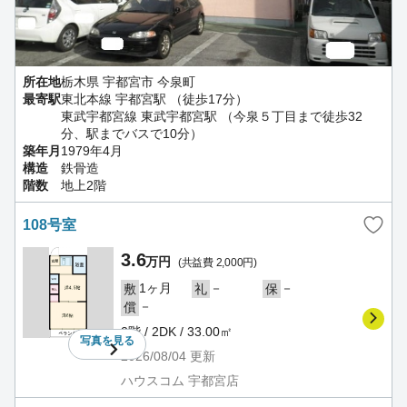
所在地
栃木県 宇都宮市 今泉町
最寄駅
東北本線 宇都宮駅 （徒歩17分）
東武宇都宮線 東武宇都宮駅 （今泉５丁目まで徒歩32
分、駅までバスで10分）
築年月
1979年4月
構造
鉄骨造
階数
地上2階
108号室
3.6
万円
(共益費 2,000円)
1ヶ月
－
－
敷
礼
保
－
償
2階 / 2DK / 33.00㎡
写真を
見る
2026/08/04
更新
ハウスコム 宇都宮店