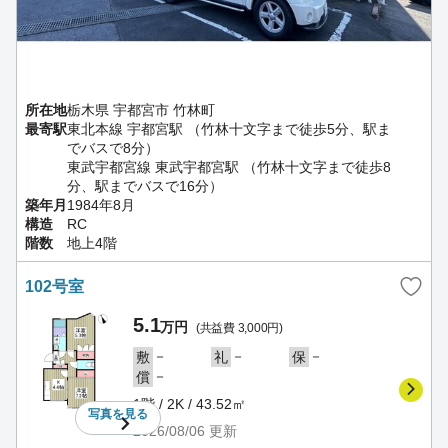
所在地
栃木県 宇都宮市 竹林町
最寄駅
東北本線 宇都宮駅 （竹林十文字まで徒歩5分、駅ま
でバスで8分）
東武宇都宮線 東武宇都宮駅 （竹林十文字まで徒歩8
分、駅までバスで16分）
築年月
1984年8月
構造
RC
階数
地上4階
102号室
5.1
万円
(共益費 3,000円)
－
－
－
敷
礼
保
－
償
1階 / 2K / 43.52㎡
写真を
見る
2026/08/06
更新