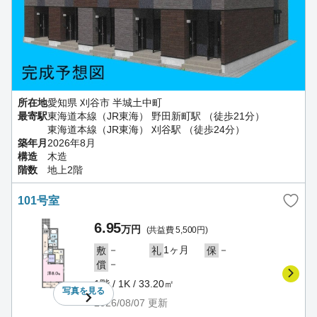
所在地
愛知県 刈谷市 半城土中町
最寄駅
東海道本線（JR東海） 野田新町駅 （徒歩21分）
東海道本線（JR東海） 刈谷駅 （徒歩24分）
築年月
2026年8月
構造
木造
階数
地上2階
101号室
6.95
万円
(共益費 5,500円)
－
1ヶ月
－
敷
礼
保
－
償
1階 / 1K / 33.20㎡
写真を
見る
2026/08/07
更新