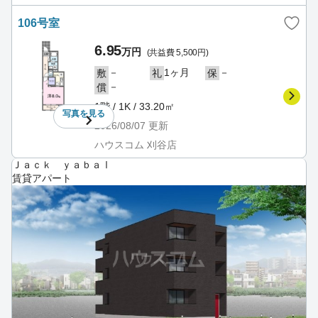
106号室
6.95
万円
(共益費 5,500円)
－
1ヶ月
－
敷
礼
保
－
償
1階 / 1K / 33.20㎡
写真を
見る
2026/08/07
更新
ハウスコム 刈谷店
Ｊａｃｋ ｙａｂａⅠ
賃貸アパート