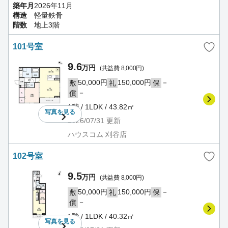
築年月
2026年11月
構造
軽量鉄骨
階数
地上3階
101号室
9.6
万円
(共益費 8,000円)
50,000円
150,000円
－
敷
礼
保
－
償
1階 / 1LDK / 43.82㎡
写真を
見る
2026/07/31
更新
ハウスコム 刈谷店
102号室
9.5
万円
(共益費 8,000円)
50,000円
150,000円
－
敷
礼
保
－
償
1階 / 1LDK / 40.32㎡
写真を
見る