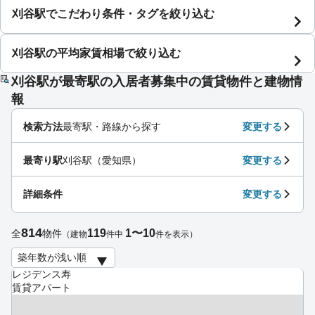
刈谷駅でこだわり条件・タグを絞り込む
刈谷駅の平均家賃相場で絞り込む
刈谷駅が最寄駅の入居者募集中の賃貸物件と建物情
報
検索方法
最寄駅・路線から探す
変更する
最寄り駅
刈谷駅（愛知県）
変更する
詳細条件
変更する
814
119
1〜10
全
物件
（建物
件中
件を表示）
レジデンス寿
賃貸アパート