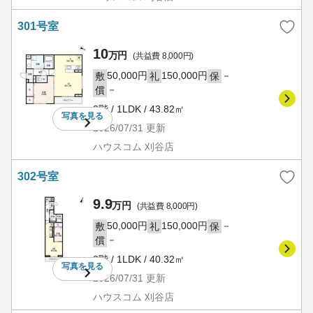
301号室
10
万円
(共益費 8,000円)
50,000円
150,000円
－
敷
礼
保
－
償
3階 / 1LDK / 43.82㎡
写真を
見る
2026/07/31
更新
ハウスコム 刈谷店
302号室
9.9
万円
(共益費 8,000円)
50,000円
150,000円
－
敷
礼
保
－
償
3階 / 1LDK / 40.32㎡
写真を
見る
2026/07/31
更新
ハウスコム 刈谷店