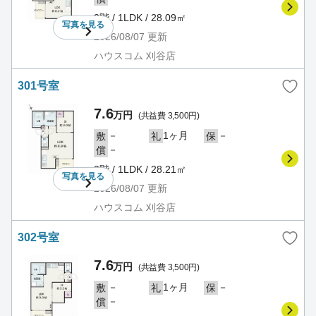
2階 / 1LDK / 28.09㎡
写真を
見る
2026/08/07
更新
ハウスコム 刈谷店
301号室
7.6
万円
(共益費 3,500円)
－
1ヶ月
－
敷
礼
保
－
償
3階 / 1LDK / 28.21㎡
写真を
見る
2026/08/07
更新
ハウスコム 刈谷店
302号室
7.6
万円
(共益費 3,500円)
－
1ヶ月
－
敷
礼
保
－
償