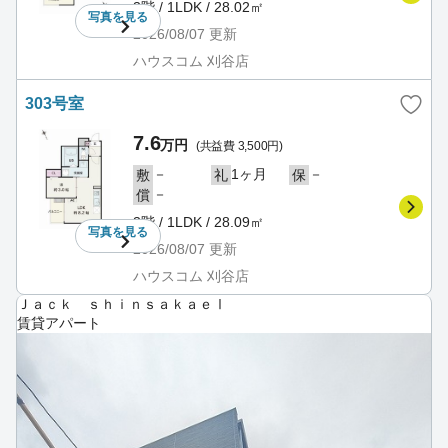
3階 / 1LDK / 28.02㎡
写真を
見る
2026/08/07
更新
ハウスコム 刈谷店
303号室
7.6
万円
(共益費 3,500円)
－
1ヶ月
－
敷
礼
保
－
償
3階 / 1LDK / 28.09㎡
写真を
見る
2026/08/07
更新
ハウスコム 刈谷店
Ｊａｃｋ ｓｈｉｎｓａｋａｅⅠ
賃貸アパート