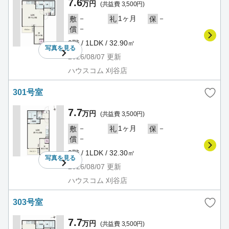
7.6
万円
(共益費 3,500円)
－
1ヶ月
－
敷
礼
保
－
償
2階 / 1LDK / 32.90㎡
写真を
見る
2026/08/07
更新
ハウスコム 刈谷店
301号室
7.7
万円
(共益費 3,500円)
－
1ヶ月
－
敷
礼
保
－
償
3階 / 1LDK / 32.30㎡
写真を
見る
2026/08/07
更新
ハウスコム 刈谷店
303号室
7.7
万円
(共益費 3,500円)