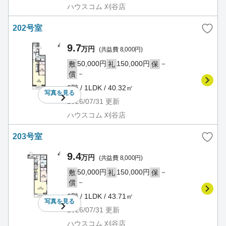
ハウスコム 刈谷店
202号室
9.7
万円
(共益費 8,000円)
50,000円
150,000円
－
敷
礼
保
－
償
2階 / 1LDK / 40.32㎡
写真を
見る
2026/07/31
更新
ハウスコム 刈谷店
203号室
9.4
万円
(共益費 8,000円)
50,000円
150,000円
－
敷
礼
保
－
償
2階 / 1LDK / 43.71㎡
写真を
見る
2026/07/31
更新
ハウスコム 刈谷店