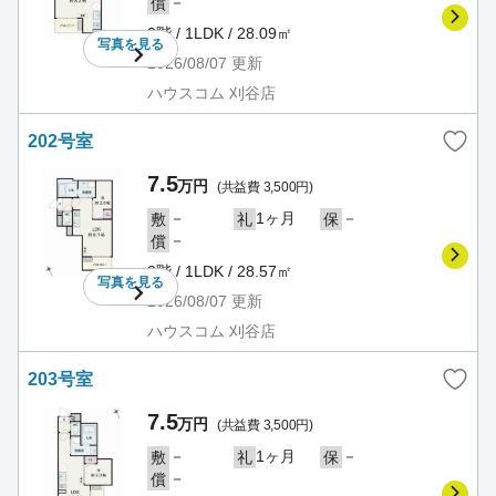
－
償
2階 / 1LDK / 28.09㎡
写真を
見る
2026/08/07
更新
ハウスコム 刈谷店
202号室
7.5
万円
(共益費 3,500円)
－
1ヶ月
－
敷
礼
保
－
償
2階 / 1LDK / 28.57㎡
写真を
見る
2026/08/07
更新
ハウスコム 刈谷店
203号室
7.5
万円
(共益費 3,500円)
－
1ヶ月
－
敷
礼
保
－
償