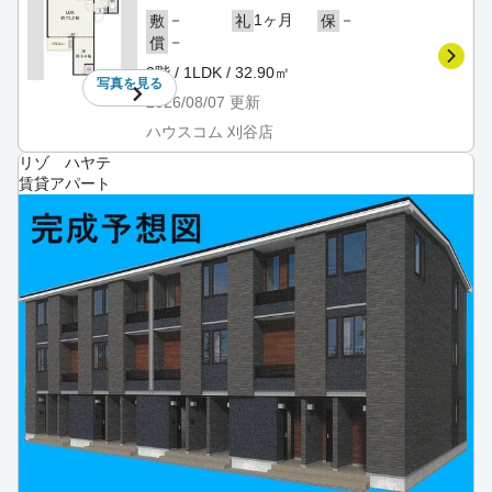
－
1ヶ月
－
敷
礼
保
－
償
3階 / 1LDK / 32.90㎡
写真を
見る
2026/08/07
更新
ハウスコム 刈谷店
リゾ ハヤテ
賃貸アパート