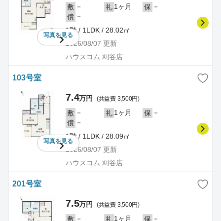
－
1ヶ月
－
敷
礼
保
－
償
1階 / 1LDK / 28.02㎡
写真を
見る
2026/08/07
更新
ハウスコム 刈谷店
103号室
7.4
万円
(共益費 3,500円)
－
1ヶ月
－
敷
礼
保
－
償
1階 / 1LDK / 28.09㎡
写真を
見る
2026/08/07
更新
ハウスコム 刈谷店
201号室
7.5
万円
(共益費 3,500円)
－
1ヶ月
－
敷
礼
保