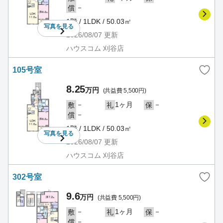
－
償
1階 / 1LDK / 50.03㎡
写真を
見る
2026/08/07
更新
ハウスコム 刈谷店
105号室
8.25
万円
(共益費 5,500円)
－
1ヶ月
－
敷
礼
保
－
償
1階 / 1LDK / 50.03㎡
写真を
見る
2026/08/07
更新
ハウスコム 刈谷店
302号室
9.6
万円
(共益費 5,500円)
－
1ヶ月
－
敷
礼
保
－
償