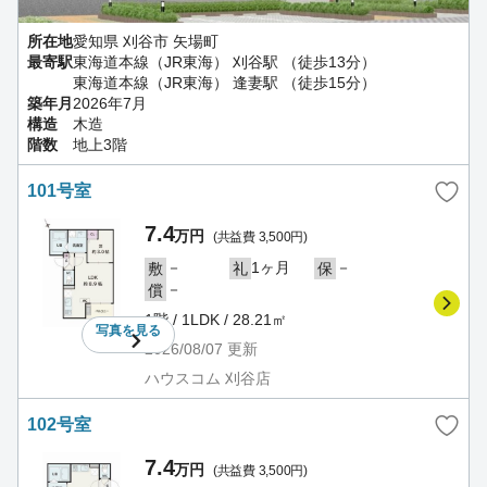
所在地
愛知県 刈谷市 矢場町
最寄駅
東海道本線（JR東海） 刈谷駅 （徒歩13分）
東海道本線（JR東海） 逢妻駅 （徒歩15分）
築年月
2026年7月
構造
木造
階数
地上3階
101号室
7.4
万円
(共益費 3,500円)
－
1ヶ月
－
敷
礼
保
－
償
1階 / 1LDK / 28.21㎡
写真を
見る
2026/08/07
更新
ハウスコム 刈谷店
102号室
7.4
万円
(共益費 3,500円)