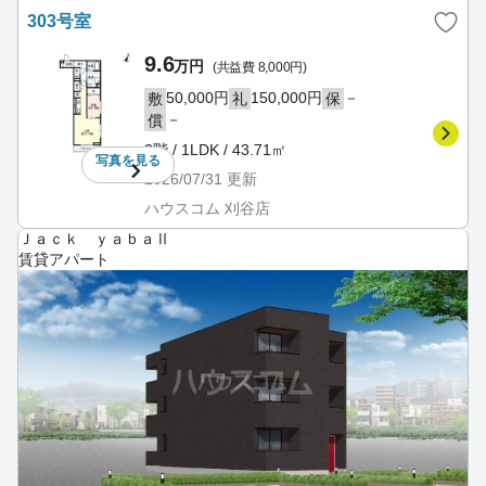
303号室
9.6
万円
(共益費 8,000円)
50,000円
150,000円
－
敷
礼
保
－
償
3階 / 1LDK / 43.71㎡
写真を
見る
2026/07/31
更新
ハウスコム 刈谷店
Ｊａｃｋ ｙａｂａⅡ
賃貸アパート