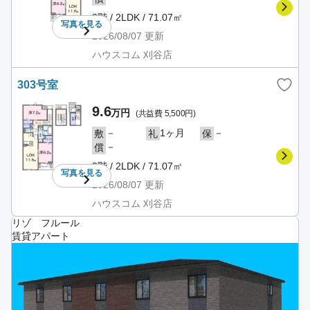
3階 / 2LDK / 71.07㎡
写真を
見る
2026/08/07
更新
ハウスコム 刈谷店
303号室
9.6
万円
(共益費 5,500円)
－
1ヶ月
－
敷
礼
保
－
償
3階 / 2LDK / 71.07㎡
写真を
見る
2026/08/07
更新
ハウスコム 刈谷店
リゾ フルール
賃貸アパート