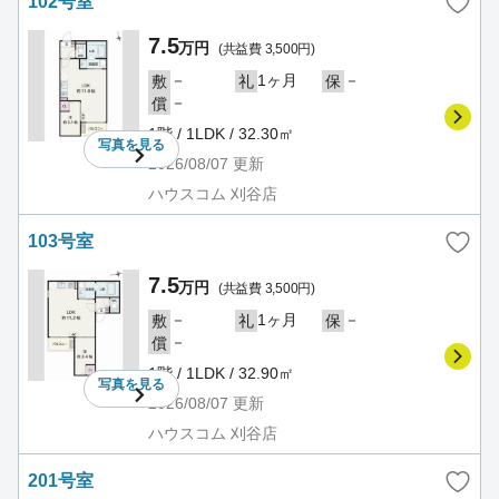
102号室
7.5
万円
(共益費 3,500円)
－
1ヶ月
－
敷
礼
保
－
償
1階 / 1LDK / 32.30㎡
写真を
見る
2026/08/07
更新
ハウスコム 刈谷店
103号室
7.5
万円
(共益費 3,500円)
－
1ヶ月
－
敷
礼
保
－
償
1階 / 1LDK / 32.90㎡
写真を
見る
2026/08/07
更新
ハウスコム 刈谷店
201号室