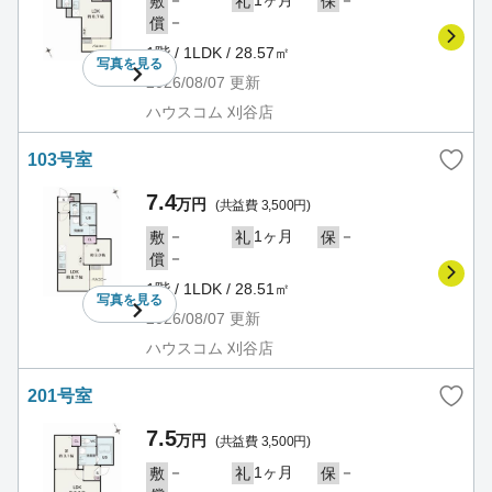
－
1ヶ月
－
敷
礼
保
－
償
1階 / 1LDK / 28.57㎡
写真を
見る
2026/08/07
更新
ハウスコム 刈谷店
103号室
7.4
万円
(共益費 3,500円)
－
1ヶ月
－
敷
礼
保
－
償
1階 / 1LDK / 28.51㎡
写真を
見る
2026/08/07
更新
ハウスコム 刈谷店
201号室
7.5
万円
(共益費 3,500円)
－
1ヶ月
－
敷
礼
保