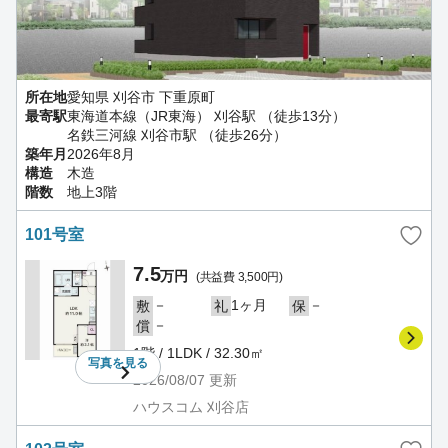
所在地
愛知県 刈谷市 下重原町
最寄駅
東海道本線（JR東海） 刈谷駅 （徒歩13分）
名鉄三河線 刈谷市駅 （徒歩26分）
築年月
2026年8月
構造
木造
階数
地上3階
101号室
7.5
万円
(共益費 3,500円)
－
1ヶ月
－
敷
礼
保
－
償
1階 / 1LDK / 32.30㎡
写真を
見る
2026/08/07
更新
ハウスコム 刈谷店