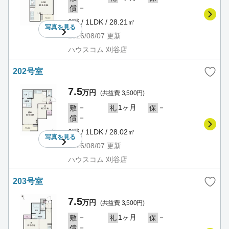
－
償
2階 / 1LDK / 28.21㎡
写真を
見る
2026/08/07
更新
ハウスコム 刈谷店
202号室
7.5
万円
(共益費 3,500円)
－
1ヶ月
－
敷
礼
保
－
償
2階 / 1LDK / 28.02㎡
写真を
見る
2026/08/07
更新
ハウスコム 刈谷店
203号室
7.5
万円
(共益費 3,500円)
－
1ヶ月
－
敷
礼
保
－
償