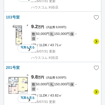
2026/07/31
更新
ハウスコム 刈谷店
103号室
9.2
万円
(共益費 8,000円)
50,000円
150,000円
－
敷
礼
保
－
償
1階 / 1LDK / 43.71㎡
写真を
見る
2026/07/31
更新
ハウスコム 刈谷店
201号室
9.8
万円
(共益費 8,000円)
50,000円
150,000円
－
敷
礼
保
－
償
2階 / 1LDK / 43.82㎡
写真を
見る
2026/07/31
更新