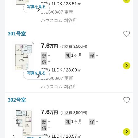
2階 / 1LDK / 28.51㎡
写真を
見る
2026/08/07
更新
ハウスコム 刈谷店
301号室
7.6
万円
(共益費 3,500円)
－
1ヶ月
－
敷
礼
保
－
償
3階 / 1LDK / 28.09㎡
写真を
見る
2026/08/07
更新
ハウスコム 刈谷店
302号室
7.6
万円
(共益費 3,500円)
－
1ヶ月
－
敷
礼
保
－
償
3階 / 1LDK / 28.57㎡