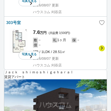
写真を
見る
2026/08/07
更新
ハウスコム 刈谷店
303号室
7.6
万円
(共益費 3,500円)
－
1ヶ月
－
敷
礼
保
－
償
3階 / 1LDK / 28.51㎡
写真を
見る
2026/08/07
更新
ハウスコム 刈谷店
Ｊａｃｋ ｓｈｉｍｏｓｈｉｇｅｈａｒａⅠ
賃貸アパート