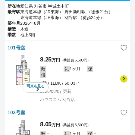
所在地
愛知県 刈谷市 半城土中町
最寄駅
東海道本線（JR東海） 野田新町駅 （徒歩21分）
東海道本線（JR東海） 刈谷駅 （徒歩24分）
築年月
2026年8月
構造
木造
階数
地上3階
101号室
8.25
万円
(共益費 5,500円)
－
1ヶ月
－
敷
礼
保
－
償
1階 / 1LDK / 50.03㎡
写真を
見る
2026/08/07
更新
ハウスコム 刈谷店
103号室
8.05
万円
(共益費 5,500円)
－
1ヶ月
－
敷
礼
保