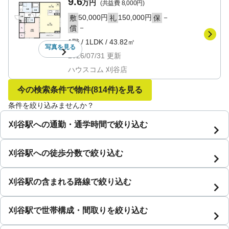
9.6
万円
(共益費
8,000円
)
50,000円
150,000円
－
敷
礼
保
－
償
1階
/
1LDK
/
43.82㎡
写真を
見る
2026/07/31
更新
ハウスコム 刈谷店
今の検索条件で物件
(814件)
を見る
条件を絞り込みませんか？
刈谷駅への通勤・通学時間で絞り込む
刈谷駅への徒歩分数で絞り込む
刈谷駅の含まれる路線で絞り込む
刈谷駅で世帯構成・間取りを絞り込む