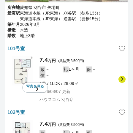
所在地
愛知県 刈谷市 矢場町
最寄駅
東海道本線（JR東海） 刈谷駅 （徒歩13分）
東海道本線（JR東海） 逢妻駅 （徒歩15分）
築年月
2026年8月
構造
木造
階数
地上3階
101号室
7.4
万円
(共益費 3,500円)
－
1ヶ月
－
敷
礼
保
－
償
1階 / 1LDK / 28.09㎡
写真を
見る
2026/08/07
更新
ハウスコム 刈谷店
102号室
7.4
万円
(共益費 3,500円)