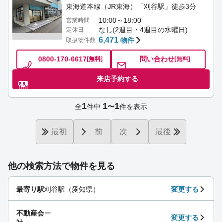
東海道本線（JR東海）「刈谷駅」徒歩3分
10:00～18:00
営業時間
なし(2週目・4週目の水曜日)
定休日
6,471
物件
取扱物件数
0800-170-6617
問い合わせ
[無料]
[無料]
来店予約する
1
1
1
全
件中
〜
件を表示
最初
前
次
最後
他の検索方法で物件を見る
最寄り駅
刈谷駅（愛知県）
変更する
不動産会
ー
変更する