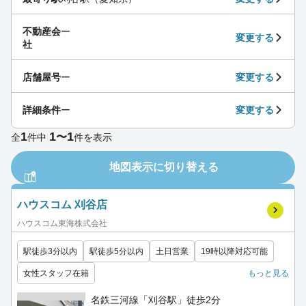
不動産会
ー
変更する
社
店舗屋号
ー
変更する
詳細条件
ー
変更する
1
1
1
〜
全
件中
件を表示
地図表示に切り替える
ハウスコム 刈谷店
ハウスコム東海株式会社
駅徒歩3分以内
駅徒歩5分以内
土日営業
19時以降対応可能
女性スタッフ在籍
もっと見る
名鉄三河線「刈谷駅」徒歩2分