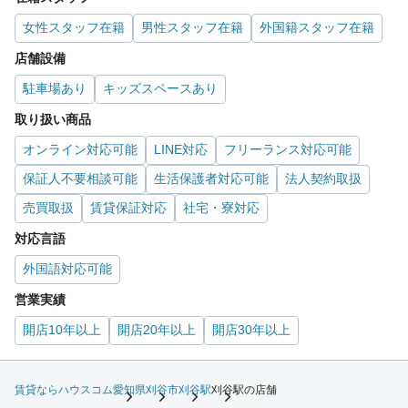
女性スタッフ在籍
男性スタッフ在籍
外国籍スタッフ在籍
店舗設備
駐車場あり
キッズスペースあり
取り扱い商品
オンライン対応可能
LINE対応
フリーランス対応可能
保証人不要相談可能
生活保護者対応可能
法人契約取扱
売買取扱
賃貸保証対応
社宅・寮対応
対応言語
外国語対応可能
営業実績
開店10年以上
開店20年以上
開店30年以上
賃貸ならハウスコム
愛知県
刈谷市
刈谷駅
刈谷駅の店舗