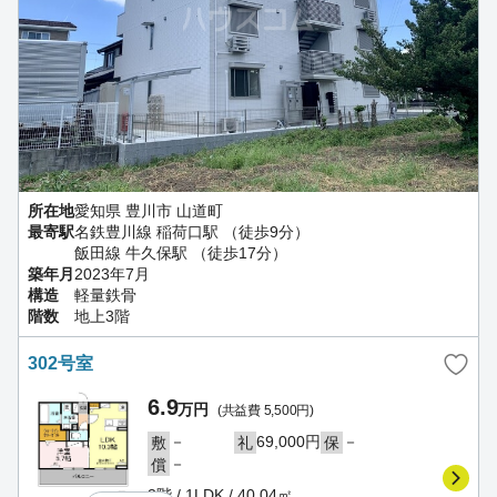
所在地
愛知県 豊川市 山道町
最寄駅
名鉄豊川線 稲荷口駅 （徒歩9分）
飯田線 牛久保駅 （徒歩17分）
築年月
2023年7月
構造
軽量鉄骨
階数
地上3階
302号室
6.9
万円
(共益費 5,500円)
－
69,000円
－
敷
礼
保
－
償
3階 / 1LDK / 40.04㎡