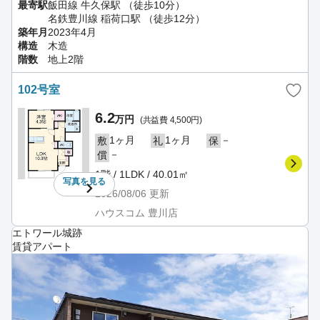
最寄駅
飯田線 牛久保駅 （徒歩10分）
名鉄豊川線 稲荷口駅 （徒歩12分）
築年月
2023年4月
構造
木造
階数
地上2階
102号室
6.2
万円
(共益費 4,500円)
1ヶ月
1ヶ月
－
敷
礼
保
－
償
1階 / 1LDK / 40.01㎡
写真を
見る
2026/08/06
更新
ハウスコム 豊川店
エトワール城跡
賃貸アパート