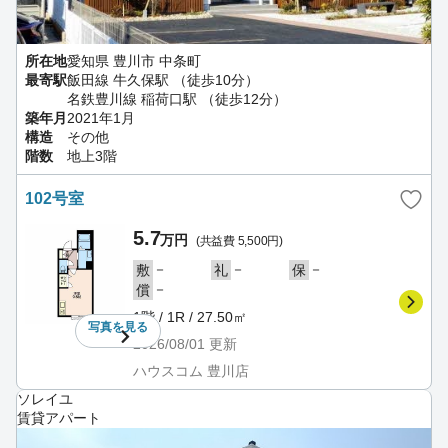
所在地
愛知県 豊川市 中条町
最寄駅
飯田線 牛久保駅 （徒歩10分）
名鉄豊川線 稲荷口駅 （徒歩12分）
築年月
2021年1月
構造
その他
階数
地上3階
102号室
5.7
万円
(共益費 5,500円)
－
－
－
敷
礼
保
－
償
1階 / 1R / 27.50㎡
写真を
見る
2026/08/01
更新
ハウスコム 豊川店
ソレイユ
賃貸アパート