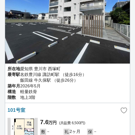
所在地
愛知県 豊川市 西塚町
最寄駅
名鉄豊川線 諏訪町駅 （徒歩16分）
飯田線 牛久保駅 （徒歩26分）
築年月
2026年5月
構造
軽量鉄骨
階数
地上3階
101号室
7.6
万円
(共益費 6,500円)
－
2ヶ月
－
敷
礼
保