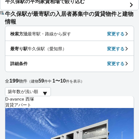
牛久保駅の平均家賃相場で絞り込む
牛久保駅が最寄駅の入居者募集中の賃貸物件と建物
情報
検索方法
最寄駅・路線から探す
変更する
最寄り駅
牛久保駅（愛知県）
変更する
詳細条件
変更する
199
59
1〜10
全
物件
（建物
件中
件を表示）
D-avance 西塚
賃貸アパート