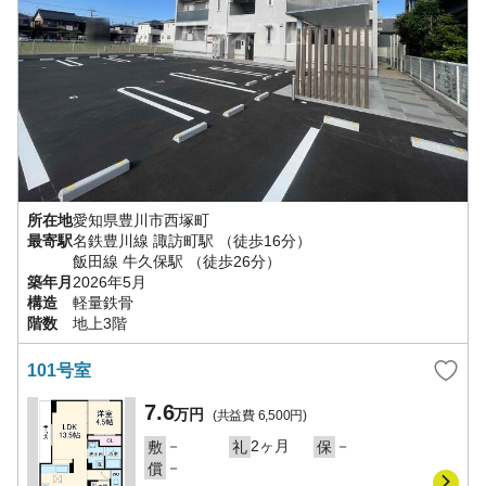
所在地
愛知県
豊川市
西塚町
最寄駅
名鉄豊川線
諏訪町駅
（徒歩16分）
飯田線
牛久保駅
（徒歩26分）
築年月
2026年5月
構造
軽量鉄骨
階数
地上3階
101号室
7.6
万円
(共益費
6,500円
)
－
2ヶ月
－
敷
礼
保
－
償