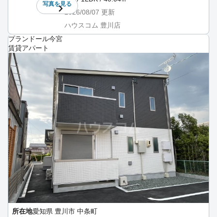
写真を
見る
2026/08/07
更新
ハウスコム 豊川店
プランドール今宮
賃貸アパート
所在地
愛知県 豊川市 中条町