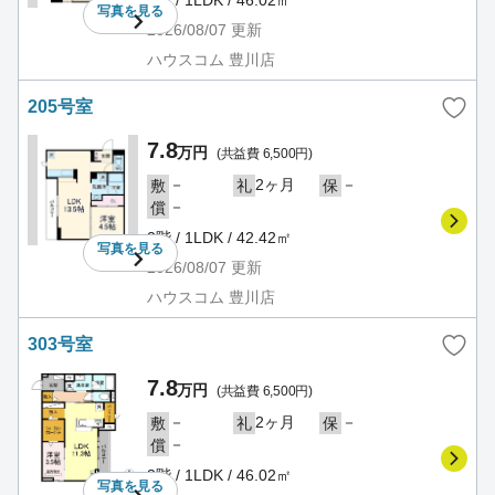
写真を
見る
2026/08/07
更新
ハウスコム 豊川店
205号室
7.8
万円
(共益費 6,500円)
－
2ヶ月
－
敷
礼
保
－
償
2階 / 1LDK / 42.42㎡
写真を
見る
2026/08/07
更新
ハウスコム 豊川店
303号室
7.8
万円
(共益費 6,500円)
－
2ヶ月
－
敷
礼
保
－
償
3階 / 1LDK / 46.02㎡
写真を
見る