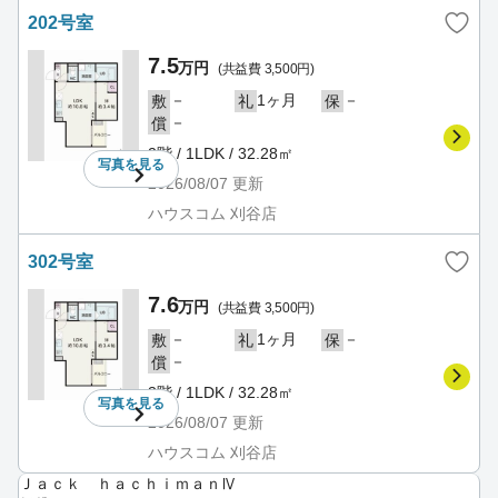
202号室
7.5
万円
(共益費 3,500円)
－
1ヶ月
－
敷
礼
保
－
償
2階 / 1LDK / 32.28㎡
写真を
見る
2026/08/07
更新
ハウスコム 刈谷店
302号室
7.6
万円
(共益費 3,500円)
－
1ヶ月
－
敷
礼
保
－
償
3階 / 1LDK / 32.28㎡
写真を
見る
2026/08/07
更新
ハウスコム 刈谷店
Ｊａｃｋ ｈａｃｈｉｍａｎⅣ