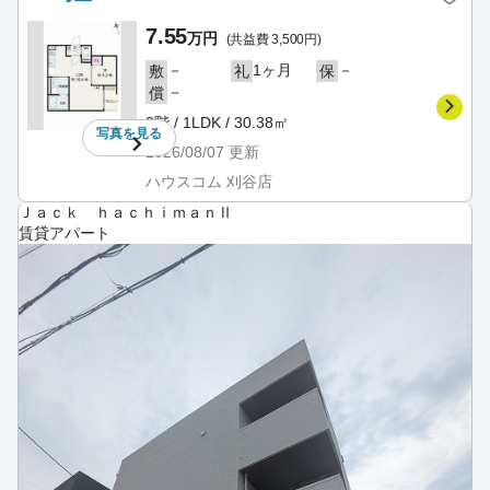
7.55
万円
(共益費 3,500円)
－
1ヶ月
－
敷
礼
保
－
償
3階 / 1LDK / 30.38㎡
写真を
見る
2026/08/07
更新
ハウスコム 刈谷店
Ｊａｃｋ ｈａｃｈｉｍａｎⅡ
賃貸アパート