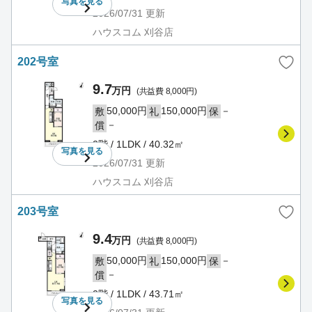
写真を
見る
2026/07/31
更新
ハウスコム 刈谷店
202号室
9.7
万円
(共益費 8,000円)
50,000円
150,000円
－
敷
礼
保
－
償
2階 / 1LDK / 40.32㎡
写真を
見る
2026/07/31
更新
ハウスコム 刈谷店
203号室
9.4
万円
(共益費 8,000円)
50,000円
150,000円
－
敷
礼
保
－
償
2階 / 1LDK / 43.71㎡
写真を
見る