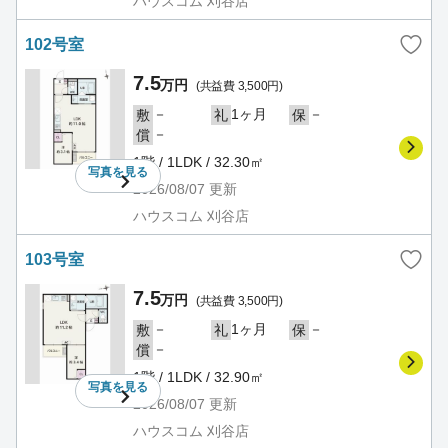
ハウスコム 刈谷店
102号室
7.5
万円
(共益費 3,500円)
－
1ヶ月
－
敷
礼
保
－
償
1階 / 1LDK / 32.30㎡
写真を
見る
2026/08/07
更新
ハウスコム 刈谷店
103号室
7.5
万円
(共益費 3,500円)
－
1ヶ月
－
敷
礼
保
－
償
1階 / 1LDK / 32.90㎡
写真を
見る
2026/08/07
更新
ハウスコム 刈谷店