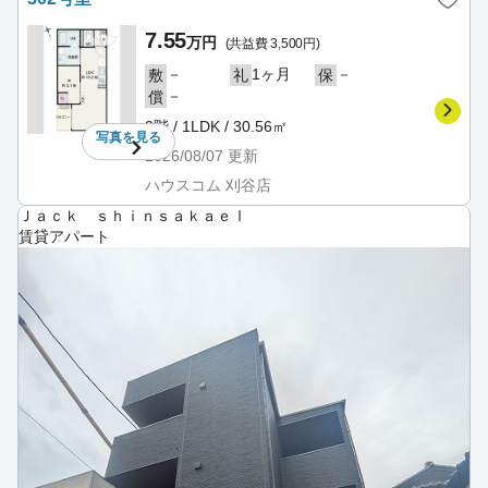
7.55
万円
(共益費 3,500円)
－
1ヶ月
－
敷
礼
保
－
償
3階 / 1LDK / 30.56㎡
写真を
見る
2026/08/07
更新
ハウスコム 刈谷店
Ｊａｃｋ ｓｈｉｎｓａｋａｅⅠ
賃貸アパート