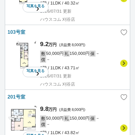
1階 / 1LDK / 40.32㎡
写真を
見る
2026/07/31
更新
ハウスコム 刈谷店
103号室
9.2
万円
(共益費 8,000円)
50,000円
150,000円
－
敷
礼
保
－
償
1階 / 1LDK / 43.71㎡
写真を
見る
2026/07/31
更新
ハウスコム 刈谷店
201号室
9.8
万円
(共益費 8,000円)
50,000円
150,000円
－
敷
礼
保
－
償
2階 / 1LDK / 43.82㎡