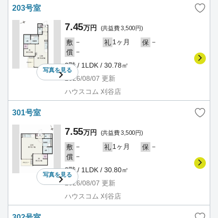
203号室
7.45
万円
(共益費 3,500円)
－
1ヶ月
－
敷
礼
保
－
償
2階 / 1LDK / 30.78㎡
写真を
見る
2026/08/07
更新
ハウスコム 刈谷店
301号室
7.55
万円
(共益費 3,500円)
－
1ヶ月
－
敷
礼
保
－
償
3階 / 1LDK / 30.80㎡
写真を
見る
2026/08/07
更新
ハウスコム 刈谷店
302号室