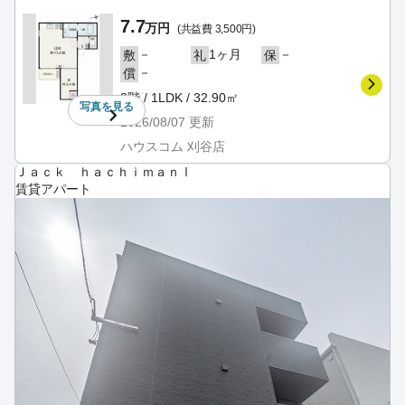
7.7
万円
(共益費 3,500円)
－
1ヶ月
－
敷
礼
保
－
償
3階 / 1LDK / 32.90㎡
写真を
見る
2026/08/07
更新
ハウスコム 刈谷店
Ｊａｃｋ ｈａｃｈｉｍａｎⅠ
賃貸アパート