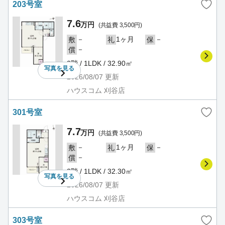
203号室
7.6
万円
(共益費 3,500円)
－
1ヶ月
－
敷
礼
保
－
償
2階 / 1LDK / 32.90㎡
写真を
見る
2026/08/07
更新
ハウスコム 刈谷店
301号室
7.7
万円
(共益費 3,500円)
－
1ヶ月
－
敷
礼
保
－
償
3階 / 1LDK / 32.30㎡
写真を
見る
2026/08/07
更新
ハウスコム 刈谷店
303号室