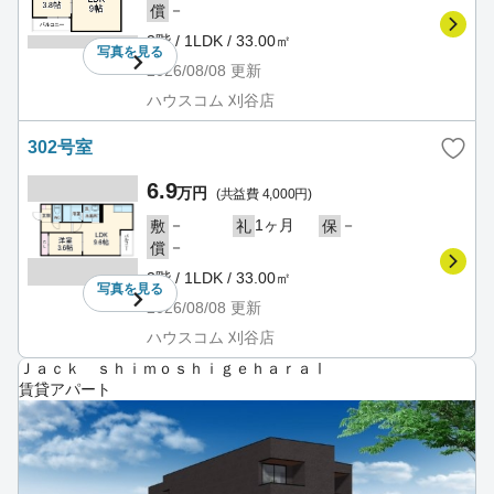
－
償
3階 / 1LDK / 33.00㎡
写真を
見る
2026/08/08
更新
ハウスコム 刈谷店
302号室
6.9
万円
(共益費 4,000円)
－
1ヶ月
－
敷
礼
保
－
償
3階 / 1LDK / 33.00㎡
写真を
見る
2026/08/08
更新
ハウスコム 刈谷店
Ｊａｃｋ ｓｈｉｍｏｓｈｉｇｅｈａｒａⅠ
賃貸アパート