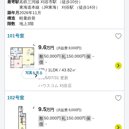
最寄駅
名鉄三河線 刈谷市駅 （徒歩10分）
東海道本線（JR東海） 刈谷駅 （徒歩14分）
築年月
2026年11月
構造
軽量鉄骨
階数
地上3階
101号室
9.6
万円
(共益費 8,000円)
50,000円
150,000円
－
敷
礼
保
－
償
1階 / 1LDK / 43.82㎡
写真を
見る
2026/07/31
更新
ハウスコム 刈谷店
102号室
9.5
万円
(共益費 8,000円)
50,000円
150,000円
－
敷
礼
保
－
償