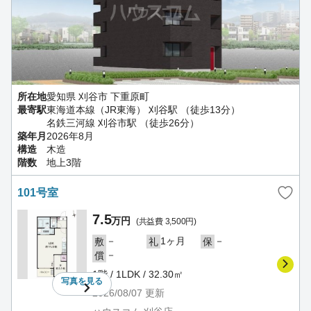
所在地
愛知県 刈谷市 下重原町
最寄駅
東海道本線（JR東海） 刈谷駅 （徒歩13分）
名鉄三河線 刈谷市駅 （徒歩26分）
築年月
2026年8月
構造
木造
階数
地上3階
101号室
7.5
万円
(共益費 3,500円)
－
1ヶ月
－
敷
礼
保
－
償
1階 / 1LDK / 32.30㎡
写真を
見る
2026/08/07
更新