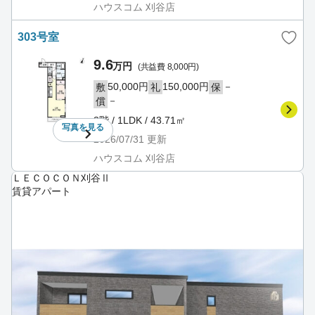
ハウスコム 刈谷店
303号室
9.6
万円
(共益費 8,000円)
50,000円
150,000円
－
敷
礼
保
－
償
3階 / 1LDK / 43.71㎡
写真を
見る
2026/07/31
更新
ハウスコム 刈谷店
ＬＥＣＯＣＯＮ刈谷Ⅱ
賃貸アパート