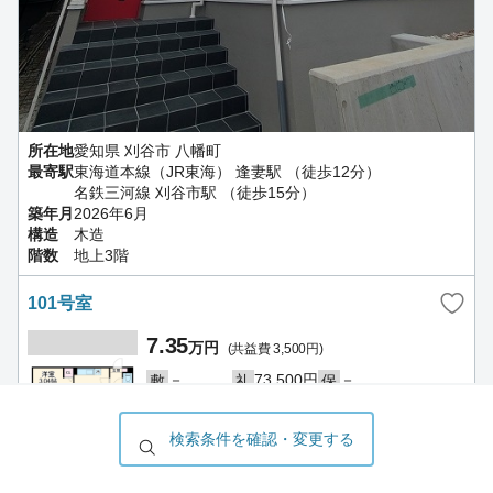
所在地
愛知県 刈谷市 八幡町
最寄駅
東海道本線（JR東海） 逢妻駅 （徒歩12分）
名鉄三河線 刈谷市駅 （徒歩15分）
築年月
2026年6月
構造
木造
階数
地上3階
101号室
7.35
万円
(共益費 3,500円)
－
73,500円
－
敷
礼
保
－
償
1階 / 1LDK / 30.65㎡
検索条件を確認・変更する
写真を
見る
2026/08/09
更新
ハウスコム 刈谷店