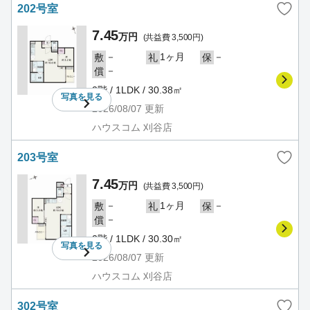
202号室
7.45
万円
(共益費 3,500円)
－
1ヶ月
－
敷
礼
保
－
償
2階 / 1LDK / 30.38㎡
写真を
見る
2026/08/07
更新
ハウスコム 刈谷店
203号室
7.45
万円
(共益費 3,500円)
－
1ヶ月
－
敷
礼
保
－
償
2階 / 1LDK / 30.30㎡
写真を
見る
2026/08/07
更新
ハウスコム 刈谷店
302号室