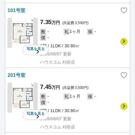
101号室
7.35
万円
(共益費 3,500円)
－
1ヶ月
－
敷
礼
保
－
償
1階 / 1LDK / 30.80㎡
写真を
見る
2026/08/07
更新
ハウスコム 刈谷店
201号室
7.45
万円
(共益費 3,500円)
－
1ヶ月
－
敷
礼
保
－
償
2階 / 1LDK / 30.80㎡
写真を
見る
2026/08/07
更新
ハウスコム 刈谷店