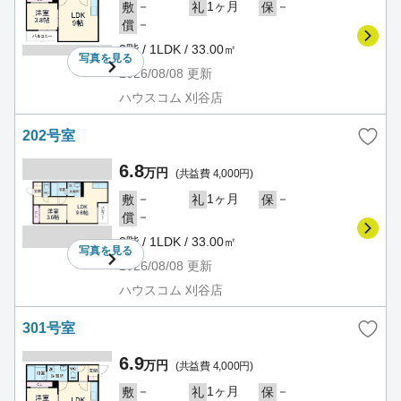
－
1ヶ月
－
敷
礼
保
－
償
2階 / 1LDK / 33.00㎡
写真を
見る
2026/08/08
更新
ハウスコム 刈谷店
202号室
6.8
万円
(共益費 4,000円)
－
1ヶ月
－
敷
礼
保
－
償
2階 / 1LDK / 33.00㎡
写真を
見る
2026/08/08
更新
ハウスコム 刈谷店
301号室
6.9
万円
(共益費 4,000円)
－
1ヶ月
－
敷
礼
保