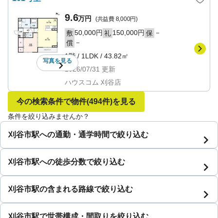
9.6
万円
(共益費
8,000円
)
50,000円
150,000円
－
敷
礼
保
－
償
1階
/
1LDK
/
43.82㎡
写真を
見る
2026/07/31
更新
ハウスコム 刈谷店
今の検索条件で物件
(494件)
を見る
条件を絞り込みませんか？
刈谷市駅への通勤・通学時間で絞り込む
刈谷市駅への徒歩分数で絞り込む
刈谷市駅の含まれる路線で絞り込む
刈谷市駅で世帯構成・間取りを絞り込む