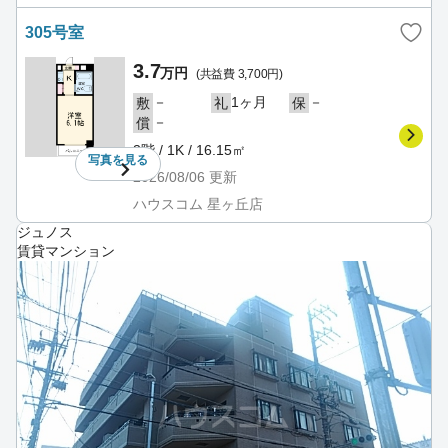
305号室
3.7
万円
(共益費 3,700円)
－
1ヶ月
－
敷
礼
保
－
償
3階 / 1K / 16.15㎡
写真を
見る
2026/08/06
更新
ハウスコム 星ヶ丘店
ジュノス
賃貸マンション