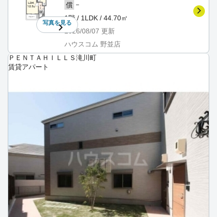
－
償
1階 / 1LDK / 44.70㎡
写真を
見る
2026/08/07
更新
ハウスコム 野並店
ＰＥＮＴＡＨＩＬＬＳ滝川町
賃貸アパート