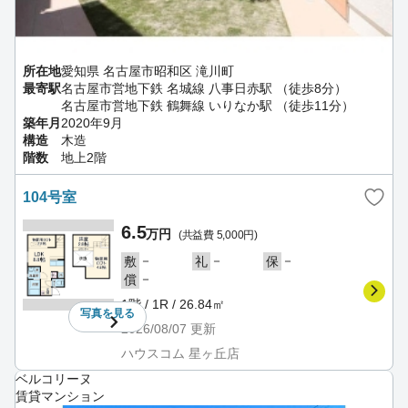
所在地
愛知県 名古屋市昭和区 滝川町
最寄駅
名古屋市営地下鉄 名城線 八事日赤駅 （徒歩8分）
名古屋市営地下鉄 鶴舞線 いりなか駅 （徒歩11分）
築年月
2020年9月
構造
木造
階数
地上2階
104号室
6.5
万円
(共益費 5,000円)
－
－
－
敷
礼
保
－
償
1階 / 1R / 26.84㎡
写真を
見る
2026/08/07
更新
ハウスコム 星ヶ丘店
ベルコリーヌ
賃貸マンション