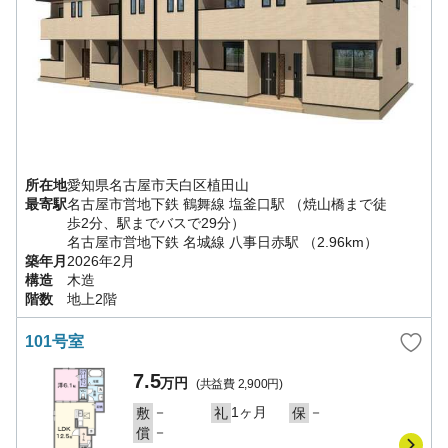
所在地
愛知県
名古屋市天白区
植田山
最寄駅
名古屋市営地下鉄 鶴舞線
塩釜口駅
（焼山橋まで徒
歩2分、駅までバスで29分）
名古屋市営地下鉄 名城線
八事日赤駅
（2.96km）
築年月
2026年2月
構造
木造
階数
地上2階
101号室
7.5
万円
(共益費
2,900円
)
－
1ヶ月
－
敷
礼
保
－
償