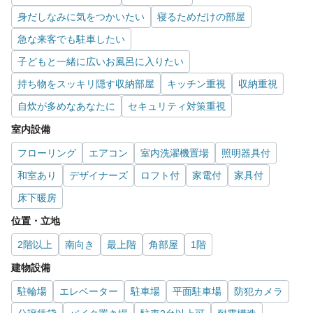
身だしなみに気をつかいたい
寝るためだけの部屋
急な来客でも駐車したい
子どもと一緒に広いお風呂に入りたい
持ち物をスッキリ隠す収納部屋
キッチン重視
収納重視
自炊が多めなあなたに
セキュリティ対策重視
室内設備
フローリング
エアコン
室内洗濯機置場
照明器具付
和室あり
デザイナーズ
ロフト付
家電付
家具付
床下暖房
位置・立地
2階以上
南向き
最上階
角部屋
1階
建物設備
駐輪場
エレベーター
駐車場
平面駐車場
防犯カメラ