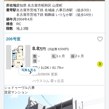
所在地
愛知県 名古屋市昭和区 山里町
最寄駅
名古屋市営地下鉄 名城線 八事日赤駅 （徒歩3分）
名古屋市営地下鉄 鶴舞線 いりなか駅 （徒歩14分）
築年月
2004年4月
構造
RC
階数
地上3階
206号室
8.8
万円
(共益費 8,500円)
－
1ヶ月
2ヶ月
敷
礼
保
－
償
2階 / 1LDK / 41.79㎡
写真を
見る
2026/08/06
更新
ハウスコム 星ヶ丘店
シェドゥーヴル八事
賃貸マンション