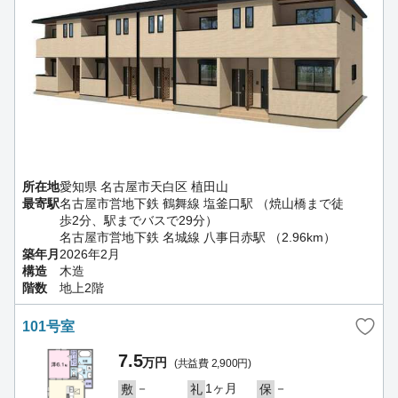
所在地
愛知県 名古屋市天白区 植田山
最寄駅
名古屋市営地下鉄 鶴舞線 塩釜口駅 （焼山橋まで徒
歩2分、駅までバスで29分）
名古屋市営地下鉄 名城線 八事日赤駅 （2.96km）
築年月
2026年2月
構造
木造
階数
地上2階
101号室
7.5
万円
(共益費 2,900円)
－
1ヶ月
－
敷
礼
保