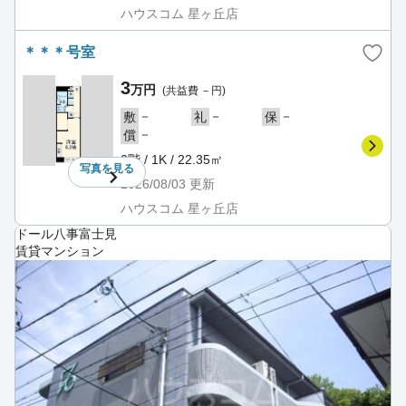
ハウスコム 星ヶ丘店
＊＊＊号室
3
万円
(共益費 －円)
－
－
－
敷
礼
保
－
償
2階 / 1K / 22.35㎡
写真を
見る
2026/08/03
更新
ハウスコム 星ヶ丘店
ドール八事富士見
賃貸マンション