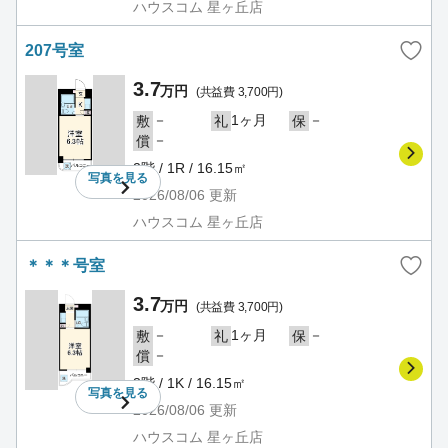
ハウスコム 星ヶ丘店
207号室
3.7
万円
(共益費 3,700円)
－
1ヶ月
－
敷
礼
保
－
償
2階 / 1R / 16.15㎡
写真を
見る
2026/08/06
更新
ハウスコム 星ヶ丘店
＊＊＊号室
3.7
万円
(共益費 3,700円)
－
1ヶ月
－
敷
礼
保
－
償
3階 / 1K / 16.15㎡
写真を
見る
2026/08/06
更新
ハウスコム 星ヶ丘店