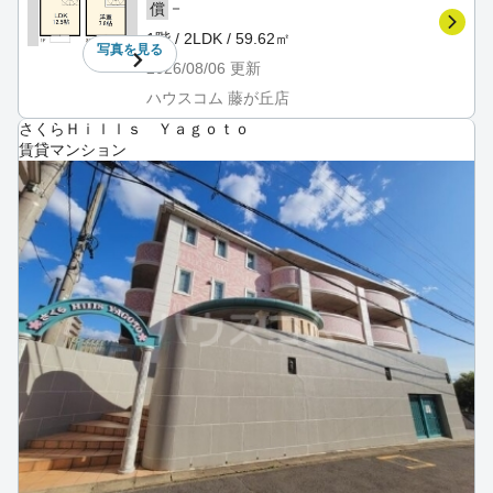
－
償
1階 / 2LDK / 59.62㎡
写真を
見る
2026/08/06
更新
ハウスコム 藤が丘店
さくらＨｉｌｌｓ Ｙａｇｏｔｏ
賃貸マンション