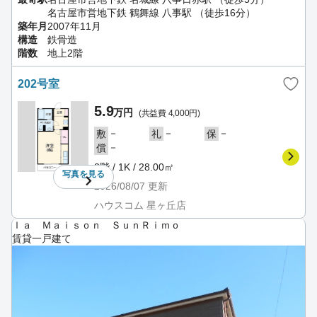
名古屋市営地下鉄 鶴舞線 八事駅 （徒歩16分）
築年月
2007年11月
構造
鉄骨造
階数
地上2階
202号室
5.9
万円
(共益費 4,000円)
－
－
－
敷
礼
保
－
償
2階 / 1K / 28.00㎡
写真を
見る
2026/08/07
更新
ハウスコム 星ヶ丘店
ｌａ Ｍａｉｓｏｎ ＳｕｎＲｉｍｏ
賃貸一戸建て