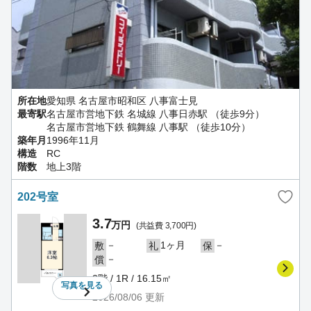
所在地
愛知県 名古屋市昭和区 八事富士見
最寄駅
名古屋市営地下鉄 名城線 八事日赤駅 （徒歩9分）
名古屋市営地下鉄 鶴舞線 八事駅 （徒歩10分）
築年月
1996年11月
構造
RC
階数
地上3階
202号室
3.7
万円
(共益費 3,700円)
－
1ヶ月
－
敷
礼
保
－
償
2階 / 1R / 16.15㎡
写真を
見る
2026/08/06
更新