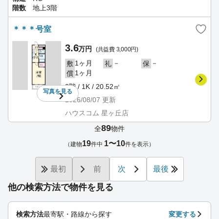
階数
地上3階
＊＊＊号室
3.6
万円
(共益費 3,000円)
1ヶ月
－
－
敷
礼
保
1ヶ月
償
2階 / 1K / 20.52㎡
写真を
見る
2026/08/07
更新
ハウスコム 星ヶ丘店
89
全
物件
19
1〜10
（建物
件中
件を表示）
最初
前
次
最後
他の検索方法で物件を見る
検索方法
最寄駅・路線から探す
変更する