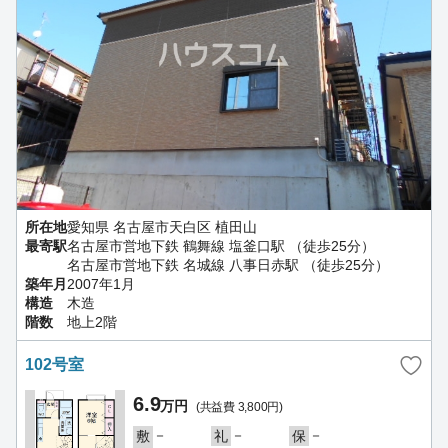
所在地
愛知県 名古屋市天白区 植田山
最寄駅
名古屋市営地下鉄 鶴舞線 塩釜口駅 （徒歩25分）
名古屋市営地下鉄 名城線 八事日赤駅 （徒歩25分）
築年月
2007年1月
構造
木造
階数
地上2階
102号室
6.9
万円
(共益費 3,800円)
－
－
－
敷
礼
保