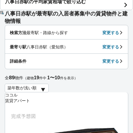
八事日赤駅の平均家賃相場で絞り込む
八事日赤駅が最寄駅の入居者募集中の賃貸物件と建
物情報
検索方法
最寄駅・路線から探す
変更する
最寄り駅
八事日赤駅（愛知県）
変更する
詳細条件
変更する
89
19
1〜10
全
物件
（建物
件中
件を表示）
ココル
賃貸アパート