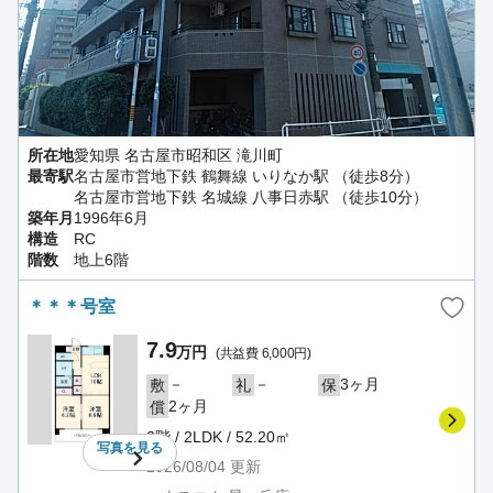
所在地
愛知県 名古屋市昭和区 滝川町
最寄駅
名古屋市営地下鉄 鶴舞線 いりなか駅 （徒歩8分）
名古屋市営地下鉄 名城線 八事日赤駅 （徒歩10分）
築年月
1996年6月
構造
RC
階数
地上6階
＊＊＊号室
7.9
万円
(共益費 6,000円)
－
－
3ヶ月
敷
礼
保
2ヶ月
償
2階 / 2LDK / 52.20㎡
写真を
見る
2026/08/04
更新