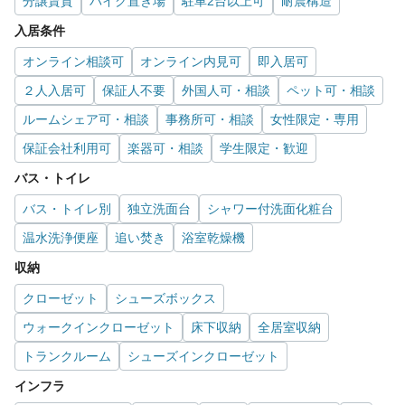
分譲賃貸
バイク置き場
駐車2台以上可
耐震構造
入居条件
オンライン相談可
オンライン内見可
即入居可
２人入居可
保証人不要
外国人可・相談
ペット可・相談
ルームシェア可・相談
事務所可・相談
女性限定・専用
保証会社利用可
楽器可・相談
学生限定・歓迎
バス・トイレ
バス・トイレ別
独立洗面台
シャワー付洗面化粧台
温水洗浄便座
追い焚き
浴室乾燥機
収納
クローゼット
シューズボックス
ウォークインクローゼット
床下収納
全居室収納
トランクルーム
シューズインクローゼット
インフラ