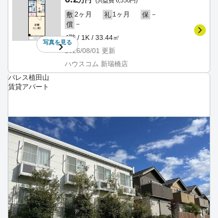
(共益費 6,550円)
2ヶ月
1ヶ月
－
敷
礼
保
－
償
4階 / 1K / 33.44㎡
写真を
見る
2026/08/01
更新
ハウスコム 新瑞橋店
パレス植田山
賃貸アパート