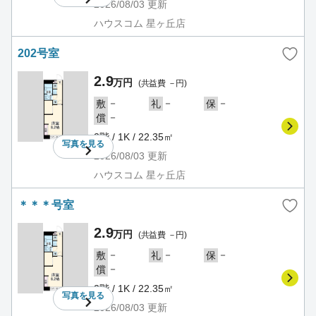
2026/08/03
更新
ハウスコム 星ヶ丘店
202号室
2.9
万円
(共益費 －円)
－
－
－
敷
礼
保
－
償
2階 / 1K / 22.35㎡
写真を
見る
2026/08/03
更新
ハウスコム 星ヶ丘店
＊＊＊号室
2.9
万円
(共益費 －円)
－
－
－
敷
礼
保
－
償
2階 / 1K / 22.35㎡
写真を
見る
2026/08/03
更新