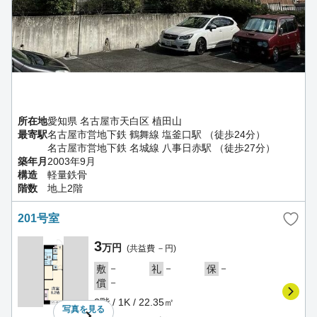
所在地
愛知県 名古屋市天白区 植田山
最寄駅
名古屋市営地下鉄 鶴舞線 塩釜口駅 （徒歩24分）
名古屋市営地下鉄 名城線 八事日赤駅 （徒歩27分）
築年月
2003年9月
構造
軽量鉄骨
階数
地上2階
201号室
3
万円
(共益費 －円)
－
－
－
敷
礼
保
－
償
2階 / 1K / 22.35㎡
写真を
見る