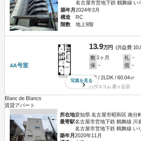
名古屋市営地下鉄 鶴舞線 い
築年月
2024年3月
構造
RC
階数
地上9階
13.9
万円
(共益費 10,
1ヶ月
－
敷
礼
4A号室
－
－
保
償
4階 / 2LDK / 60.04㎡
写真を
見る
ハウスコム 星ヶ丘店
Blanc de Blancs
賃貸アパート
所在地
愛知県 名古屋市昭和区 南分
最寄駅
名古屋市営地下鉄 鶴舞線 川
名古屋市営地下鉄 鶴舞線 い
築年月
2020年11月