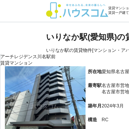
賃貸マンショ
賃貸一戸建て
いりなか駅(愛知県)
いりなか駅の賃貸物件[マンション・アパー
アーチレジデンス川名駅前
賃貸マンション
所在地
愛知県
名古
最寄駅
名古屋市営地
名古屋市営地
築年月
2024年3月
構造
RC