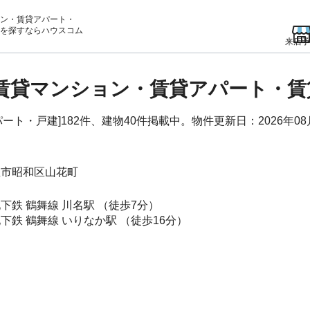
ン・賃貸アパート・
を
探すならハウスコム
来店予
の賃貸マンション・賃貸アパート・
ト・戸建]182件、建物40件掲載中。物件更新日：2026年08
屋市昭和区
山花町
下鉄 鶴舞線
川名駅
（徒歩7分）
下鉄 鶴舞線
いりなか駅
（徒歩16分）