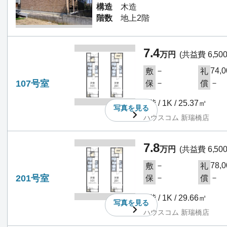
構造
木造
階数
地上2階
7.4
万円
(共益費 6,50
－
74,
敷
礼
107号室
－
－
保
償
1階 / 1K / 25.37㎡
写真を
見る
ハウスコム 新瑞橋店
7.8
万円
(共益費 6,50
－
78,
敷
礼
201号室
－
－
保
償
2階 / 1K / 29.66㎡
写真を
見る
ハウスコム 新瑞橋店