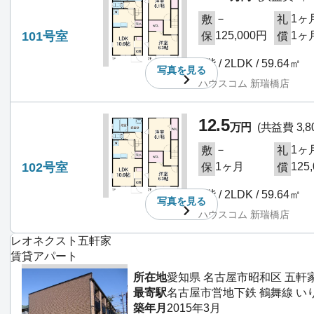
－
1ヶ
敷
礼
101号室
125,000円
1ヶ
保
償
1階 / 2LDK / 59.64㎡
写真を
見る
ハウスコム 新瑞橋店
12.5
万円
(共益費 3,8
－
1ヶ
敷
礼
102号室
1ヶ月
125
保
償
1階 / 2LDK / 59.64㎡
写真を
見る
ハウスコム 新瑞橋店
レオネクスト五軒家
賃貸アパート
所在地
愛知県 名古屋市昭和区 五軒
最寄駅
名古屋市営地下鉄 鶴舞線 い
築年月
2015年3月