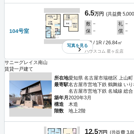
6.5
万円
(共益費 5,00
－
－
敷
礼
104号室
－
－
保
償
1階 / 1R / 26.84㎡
写真を
見る
ハウスコム 星ヶ丘店
サニーグレイス南山
賃貸一戸建て
所在地
愛知県 名古屋市瑞穂区 上山町
最寄駅
名古屋市営地下鉄 鶴舞線 いり
名古屋市営地下鉄 名城線 総合
築年月
2020年3月
構造
木造
階数
地上2階
12.5
万円
(共益費 3,8