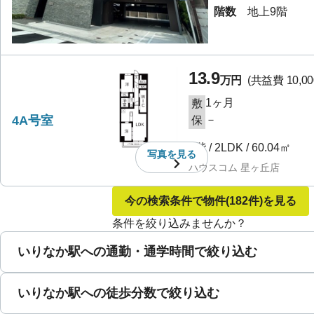
階数
地上9階
13.9
万円
(共益費
10,0
1ヶ月
敷
4A号室
－
保
4階
/
2LDK
/
60.04㎡
写真を
見る
ハウスコム 星ヶ丘店
今の検索条件で物件
(182件)
を見る
条件を絞り込みませんか？
いりなか駅への通勤・通学時間で絞り込む
いりなか駅への徒歩分数で絞り込む