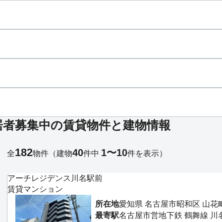
居者募集中の賃貸物件と建物情報
182
40
1〜10
全
物件
（建物
件中
件を表示）
アーチレジデンス川名駅前
賃貸マンション
所在地
愛知県 名古屋市昭和区 山花
最寄駅
名古屋市営地下鉄 鶴舞線 川