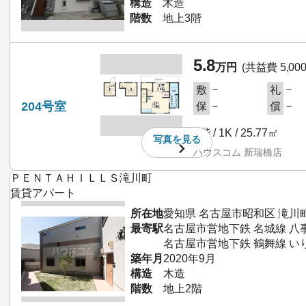
構造
木造
階数
地上3階
5.8
万円
(共益費 5,00
－
－
敷
礼
204号室
－
－
保
償
2階 / 1K / 25.77㎡
写真を
見る
ハウスコム 新瑞橋店
ＰＥＮＴＡＨＩＬＬＳ滝川町
賃貸アパート
所在地
愛知県 名古屋市昭和区 滝川
最寄駅
名古屋市営地下鉄 名城線 八
名古屋市営地下鉄 鶴舞線 い
築年月
2020年9月
構造
木造
階数
地上2階