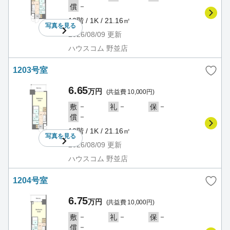
－
償
12階 / 1K / 21.16㎡
写真を
見る
2026/08/09
更新
ハウスコム 野並店
1203号室
6.65
万円
(共益費 10,000円)
－
－
－
敷
礼
保
－
償
12階 / 1K / 21.16㎡
写真を
見る
2026/08/09
更新
ハウスコム 野並店
1204号室
6.75
万円
(共益費 10,000円)
－
－
－
敷
礼
保
－
償