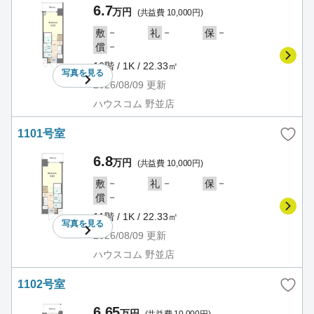
6.7
万円
(共益費 10,000円)
－
－
－
敷
礼
保
－
償
10階 / 1K / 22.33㎡
写真を
見る
2026/08/09
更新
ハウスコム 野並店
1101号室
6.8
万円
(共益費 10,000円)
－
－
－
敷
礼
保
－
償
11階 / 1K / 22.33㎡
写真を
見る
2026/08/09
更新
ハウスコム 野並店
1102号室
6.65
万円
(共益費 10,000円)