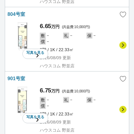
ハウスコム 野並店
804号室
6.65
万円
(共益費 10,000円)
－
－
－
敷
礼
保
－
償
8階 / 1K / 22.33㎡
写真を
見る
2026/08/09
更新
ハウスコム 野並店
901号室
6.75
万円
(共益費 10,000円)
－
－
－
敷
礼
保
－
償
9階 / 1K / 22.33㎡
写真を
見る
2026/08/09
更新
ハウスコム 野並店