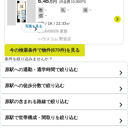
6.45
万円
(共益費
10,000円
)
－
－
－
敷
礼
保
－
償
2階
/
1K
/
22.33㎡
写真を
見る
2026/08/09
更新
ハウスコム 野並店
今の検索条件で物件
(670件)
を見る
条件を絞り込みませんか？
原駅への通勤・通学時間で絞り込む
原駅への徒歩分数で絞り込む
原駅の含まれる路線で絞り込む
原駅で世帯構成・間取りを絞り込む