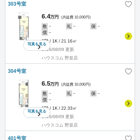
303号室
6.4
万円
(共益費 10,000円)
－
－
－
敷
礼
保
－
償
3階 / 1K / 21.16㎡
写真を
見る
2026/08/09
更新
ハウスコム 野並店
304号室
6.5
万円
(共益費 10,000円)
－
－
－
敷
礼
保
－
償
3階 / 1K / 22.33㎡
写真を
見る
2026/08/09
更新
ハウスコム 野並店
401号室