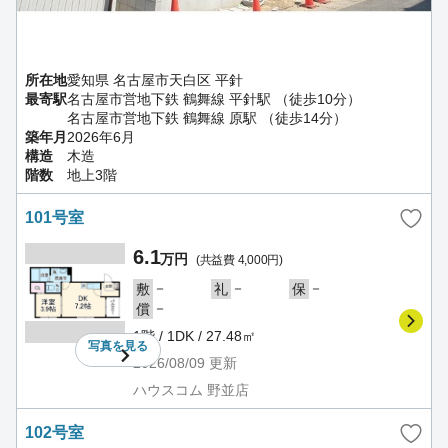
所在地
愛知県 名古屋市天白区 平針
最寄駅
名古屋市営地下鉄 鶴舞線 平針駅 （徒歩10分）
名古屋市営地下鉄 鶴舞線 原駅 （徒歩14分）
築年月
2026年6月
構造
木造
階数
地上3階
101号室
6.1
万円
(共益費 4,000円)
－
－
－
敷
礼
保
－
償
1階 / 1DK / 27.48㎡
写真を
見る
2026/08/09
更新
ハウスコム 野並店
102号室