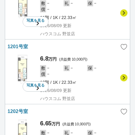
－
－
－
敷
礼
保
－
償
11階 / 1K / 22.33㎡
写真を
見る
2026/08/09
更新
ハウスコム 野並店
1201号室
6.8
万円
(共益費 10,000円)
－
－
－
敷
礼
保
－
償
12階 / 1K / 22.33㎡
写真を
見る
2026/08/09
更新
ハウスコム 野並店
1202号室
6.65
万円
(共益費 10,000円)
－
－
－
敷
礼
保