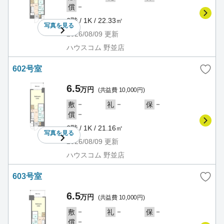
－
償
6階 / 1K / 22.33㎡
写真を
見る
2026/08/09
更新
ハウスコム 野並店
602号室
6.5
万円
(共益費 10,000円)
－
－
－
敷
礼
保
－
償
6階 / 1K / 21.16㎡
写真を
見る
2026/08/09
更新
ハウスコム 野並店
603号室
6.5
万円
(共益費 10,000円)
－
－
－
敷
礼
保
－
償