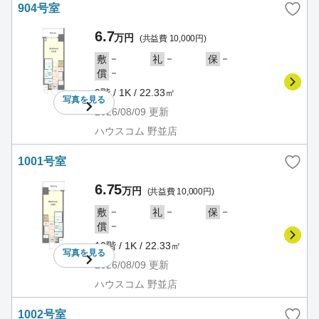
904号室
6.7
万円
(共益費 10,000円)
－
－
－
敷
礼
保
－
償
9階 / 1K / 22.33㎡
写真を
見る
2026/08/09
更新
ハウスコム 野並店
1001号室
6.75
万円
(共益費 10,000円)
－
－
－
敷
礼
保
－
償
10階 / 1K / 22.33㎡
写真を
見る
2026/08/09
更新
ハウスコム 野並店
1002号室