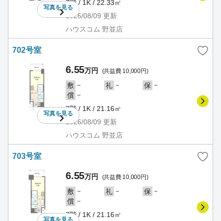
7階 / 1K / 22.33㎡
写真を
見る
2026/08/09
更新
ハウスコム 野並店
702号室
6.55
万円
(共益費 10,000円)
－
－
－
敷
礼
保
－
償
7階 / 1K / 21.16㎡
写真を
見る
2026/08/09
更新
ハウスコム 野並店
703号室
6.55
万円
(共益費 10,000円)
－
－
－
敷
礼
保
－
償
7階 / 1K / 21.16㎡
写真を
見る