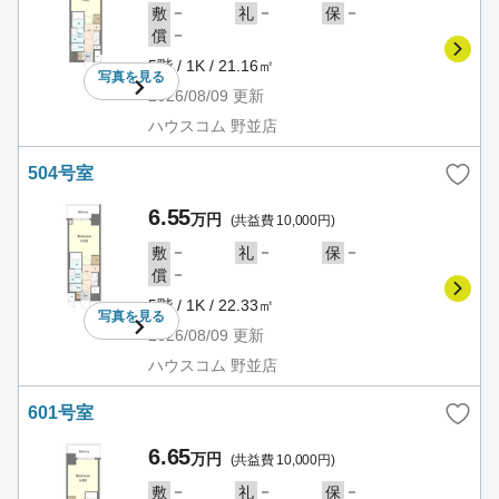
－
－
－
敷
礼
保
－
償
5階 / 1K / 21.16㎡
写真を
見る
2026/08/09
更新
ハウスコム 野並店
504号室
6.55
万円
(共益費 10,000円)
－
－
－
敷
礼
保
－
償
5階 / 1K / 22.33㎡
写真を
見る
2026/08/09
更新
ハウスコム 野並店
601号室
6.65
万円
(共益費 10,000円)
－
－
－
敷
礼
保