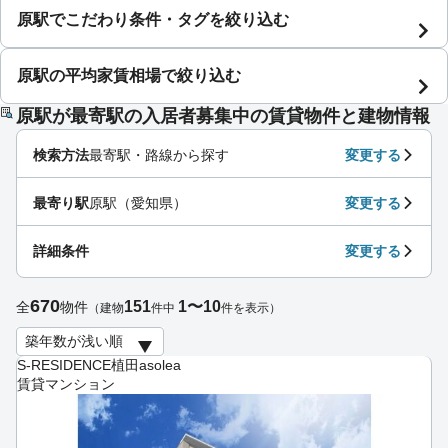
原駅でこだわり条件・タグを絞り込む
原駅の平均家賃相場で絞り込む
原駅が最寄駅の入居者募集中の賃貸物件と建物情報
検索方法
最寄駅・路線から探す
変更する
最寄り駅
原駅（愛知県）
変更する
詳細条件
変更する
670
151
1〜10
全
物件
（建物
件中
件を表示）
S-RESIDENCE植田asolea
賃貸マンション