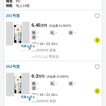
構造
RC
階数
地上14階
201号室
6.45
万円
(共益費 10,000円)
－
－
－
敷
礼
保
－
償
2階 / 1K / 22.33㎡
写真を
見る
2026/08/09
更新
ハウスコム 野並店
202号室
6.3
万円
(共益費 10,000円)
－
－
－
敷
礼
保
－
償
2階 / 1K / 21.16㎡
写真を
見る
2026/08/09
更新