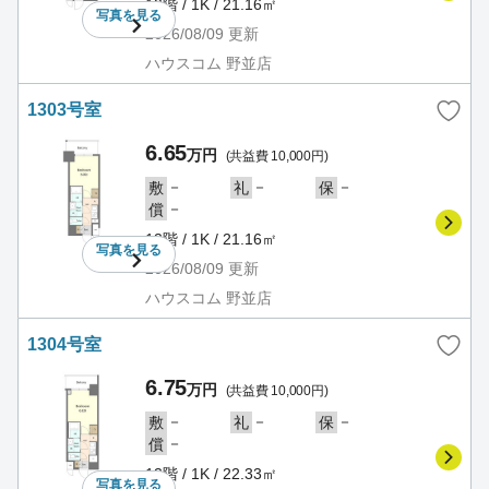
13階 / 1K / 21.16㎡
写真を
見る
2026/08/09
更新
ハウスコム 野並店
1303号室
6.65
万円
(共益費 10,000円)
－
－
－
敷
礼
保
－
償
13階 / 1K / 21.16㎡
写真を
見る
2026/08/09
更新
ハウスコム 野並店
1304号室
6.75
万円
(共益費 10,000円)
－
－
－
敷
礼
保
－
償
13階 / 1K / 22.33㎡
写真を
見る