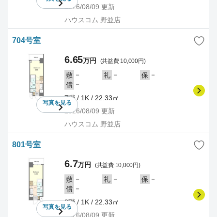
2026/08/09
更新
ハウスコム 野並店
704号室
6.65
万円
(共益費 10,000円)
－
－
－
敷
礼
保
－
償
7階 / 1K / 22.33㎡
写真を
見る
2026/08/09
更新
ハウスコム 野並店
801号室
6.7
万円
(共益費 10,000円)
－
－
－
敷
礼
保
－
償
8階 / 1K / 22.33㎡
写真を
見る
2026/08/09
更新