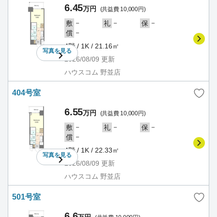
6.45
万円
(共益費 10,000円)
－
－
－
敷
礼
保
－
償
4階 / 1K / 21.16㎡
写真を
見る
2026/08/09
更新
ハウスコム 野並店
404号室
6.55
万円
(共益費 10,000円)
－
－
－
敷
礼
保
－
償
4階 / 1K / 22.33㎡
写真を
見る
2026/08/09
更新
ハウスコム 野並店
501号室
6.6
万円