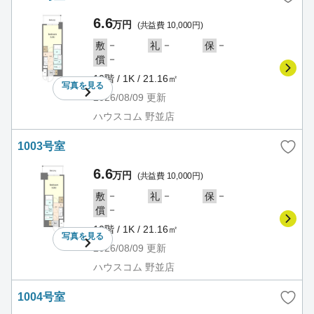
6.6
万円
(共益費 10,000円)
－
－
－
敷
礼
保
－
償
10階 / 1K / 21.16㎡
写真を
見る
2026/08/09
更新
ハウスコム 野並店
1003号室
6.6
万円
(共益費 10,000円)
－
－
－
敷
礼
保
－
償
10階 / 1K / 21.16㎡
写真を
見る
2026/08/09
更新
ハウスコム 野並店
1004号室