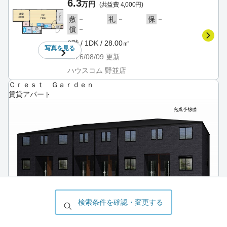
6.3
万円
(共益費 4,000円)
－
－
－
敷
礼
保
－
償
2階 / 1DK / 28.00㎡
写真を
見る
2026/08/09
更新
ハウスコム 野並店
Ｃｒｅｓｔ Ｇａｒｄｅｎ
賃貸アパート
所在地
愛知県 名古屋市天白区 鴻の巣
検索条件を確認・変更する
最寄駅
名古屋市営地下鉄 鶴舞線 原駅 （徒歩21分）
名古屋市営地下鉄 鶴舞線 植田駅 （徒歩27分）