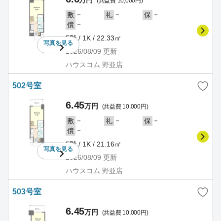
(共益費 10,000円)
－
－
－
敷
礼
保
－
償
5階 / 1K / 22.33㎡
写真を
見る
2026/08/09
更新
ハウスコム 野並店
502号室
6.45
万円
(共益費 10,000円)
－
－
－
敷
礼
保
－
償
5階 / 1K / 21.16㎡
写真を
見る
2026/08/09
更新
ハウスコム 野並店
503号室
6.45
万円
(共益費 10,000円)