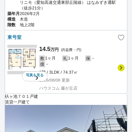
リニモ（愛知高速交通東部丘陵線） はなみずき通駅
（徒歩21分）
築年月
2026年2月
構造
木造
階数
地上2階
東号室
14.5
万円
(共益費 －円)
1ヶ月
1ヶ月
－
敷
礼
保
－
償
1階 / 3LDK / 74.37㎡
写真を
見る
2026/08/08
更新
ハウスコム 藤が丘店
杁ヶ池７０１戸建
賃貸一戸建て