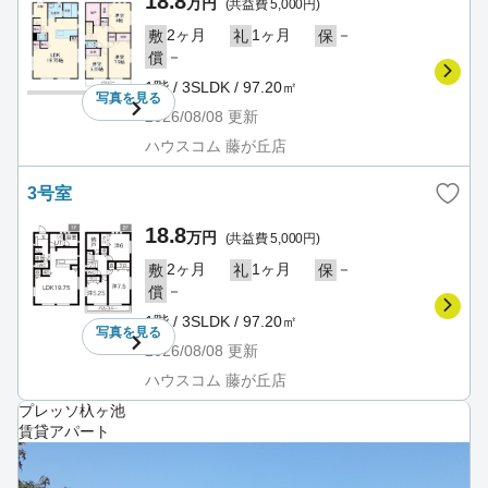
18.8
万円
(共益費 5,000円)
2ヶ月
1ヶ月
－
敷
礼
保
－
償
1階 / 3SLDK / 97.20㎡
写真を
見る
2026/08/08
更新
ハウスコム 藤が丘店
3号室
18.8
万円
(共益費 5,000円)
2ヶ月
1ヶ月
－
敷
礼
保
－
償
1階 / 3SLDK / 97.20㎡
写真を
見る
2026/08/08
更新
ハウスコム 藤が丘店
プレッソ杁ヶ池
賃貸アパート