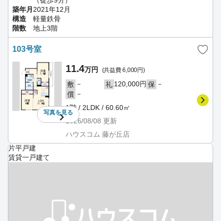
築年月
2021年12月
構造
軽量鉄骨
階数
地上3階
103号室
11.4
万円
(共益費 6,000円)
－
120,000円
－
敷
礼
保
－
償
1階 / 2LDK / 60.60㎡
写真を
見る
2026/08/08
更新
ハウスコム 藤が丘店
片平戸建
賃貸一戸建て