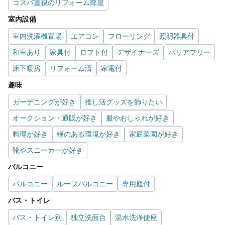
コスパ重視のリフォーム部屋
室内設備
室内洗濯機置場
エアコン
フローリング
照明器具付
和室あり
家具付
ロフト付
デザイナーズ
バリアフリー
床下暖房
リフォーム済
家電付
趣味
ガーデニングが好き
推し活グッズを飾りたい
オークション・通販が好き
服やおしゃれが好き
料理が好き
緑のある環境が好き
家庭菜園が好き
靴やスニーカーが好き
バルコニー
バルコニー
ルーフバルコニー
専用庭付
バス・トイレ
バス・トイレ別
独立洗面台
温水洗浄便座