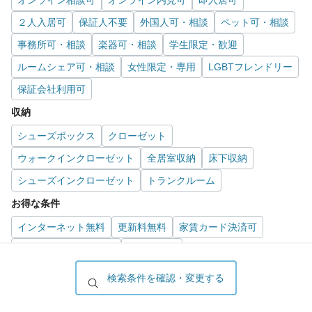
２人入居可
保証人不要
外国人可・相談
ペット可・相談
事務所可・相談
楽器可・相談
学生限定・歓迎
ルームシェア可・相談
女性限定・専用
LGBTフレンドリー
保証会社利用可
収納
シューズボックス
クローゼット
ウォークインクローゼット
全居室収納
床下収納
シューズインクローゼット
トランクルーム
お得な条件
インターネット無料
更新料無料
家賃カード決済可
初期費用カード決済可
駐車場無料
キッチン
検索条件を確認・変更する
ガスコンロ
システムキッチン
電気コンロ