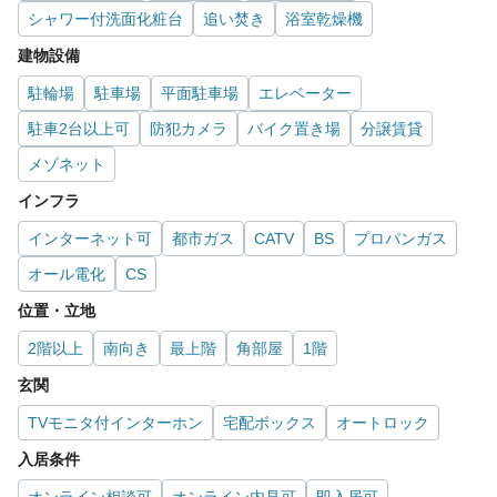
シャワー付洗面化粧台
追い焚き
浴室乾燥機
建物設備
駐輪場
駐車場
平面駐車場
エレベーター
駐車2台以上可
防犯カメラ
バイク置き場
分譲賃貸
メゾネット
インフラ
インターネット可
都市ガス
CATV
BS
プロパンガス
オール電化
CS
位置・立地
2階以上
南向き
最上階
角部屋
1階
玄関
TVモニタ付インターホン
宅配ボックス
オートロック
入居条件
オンライン相談可
オンライン内見可
即入居可