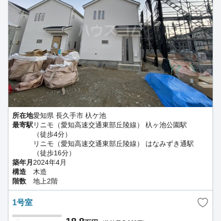
所在地
愛知県 長久手市 杁ケ池
最寄駅
リニモ（愛知高速交通東部丘陵線） 杁ヶ池公園駅
（徒歩4分）
リニモ（愛知高速交通東部丘陵線） はなみずき通駅
（徒歩16分）
築年月
2024年4月
構造
木造
階数
地上2階
1号室