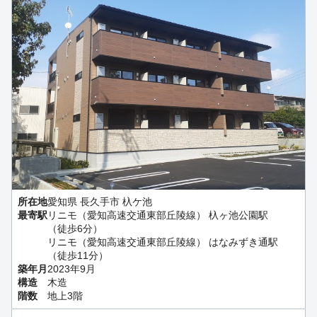
所在地
愛知県 長久手市 杁ケ池
最寄駅
リニモ（愛知高速交通東部丘陵線） 杁ヶ池公園駅
（徒歩6分）
リニモ（愛知高速交通東部丘陵線） はなみずき通駅
（徒歩11分）
築年月
2023年9月
構造
木造
階数
地上3階