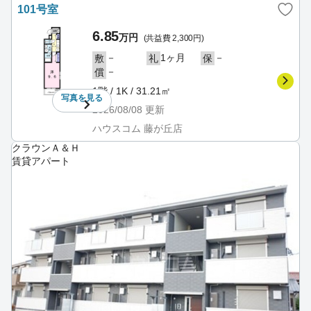
101号室
6.85
万円
(共益費 2,300円)
－
1ヶ月
－
敷
礼
保
－
償
1階 / 1K / 31.21㎡
写真を
見る
2026/08/08
更新
ハウスコム 藤が丘店
クラウンＡ＆Ｈ
賃貸アパート