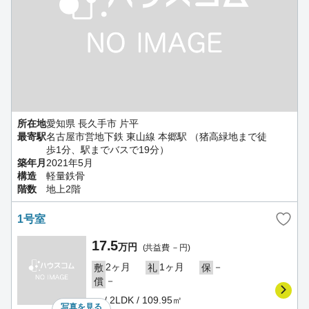
所在地
愛知県 長久手市 片平
最寄駅
名古屋市営地下鉄 東山線 本郷駅 （猪高緑地まで徒
歩1分、駅までバスで19分）
築年月
2021年5月
構造
軽量鉄骨
階数
地上2階
1号室
17.5
万円
(共益費 －円)
2ヶ月
1ヶ月
－
敷
礼
保
－
償
－ / 2LDK / 109.95㎡
写真を
見る