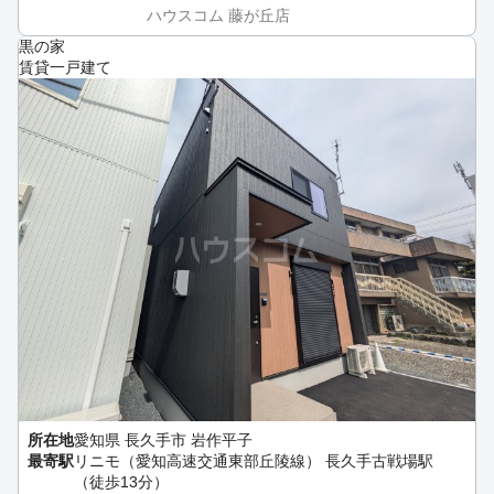
ハウスコム 藤が丘店
黒の家
賃貸一戸建て
所在地
愛知県 長久手市 岩作平子
最寄駅
リニモ（愛知高速交通東部丘陵線） 長久手古戦場駅
（徒歩13分）