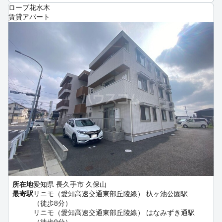
ローブ花水木
賃貸アパート
所在地
愛知県 長久手市 久保山
最寄駅
リニモ（愛知高速交通東部丘陵線） 杁ヶ池公園駅
（徒歩8分）
リニモ（愛知高速交通東部丘陵線） はなみずき通駅
（徒歩9分）