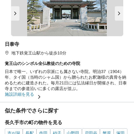
日泰寺
地下鉄覚王山駅から徒歩10分
覚王山のシンボル全仏教徒のための寺院
日本で唯一、いずれの宗派にも属さない寺院。明治37（1904）
年、タイ国（当時のシャム国）から贈られたお釈迦様の真骨を納
めるために建造された。毎月21日には弘法縁日が開催され、日泰
寺までの参道沿いに多くの露店が並ぶ。
施設詳細を見る
似た条件でさらに探す
長久手市の町の物件を見る
市が洞
長配
作田
砂子
山野田
戸田谷
蟹原
塚田