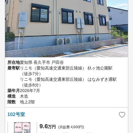
所在地
愛知県 長久手市 戸田谷
最寄駅
リニモ（愛知高速交通東部丘陵線） 杁ヶ池公園駅
（徒歩7分）
リニモ（愛知高速交通東部丘陵線） はなみずき通駅
（徒歩8分）
築年月
2026年7月
構造
木造
階数
地上2階
102号室
9.6
万円
(共益費 4,600円)