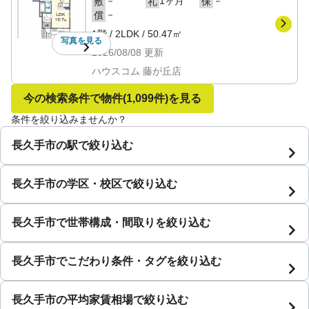
－
1ヶ月
－
敷
礼
保
－
償
1階
/
2LDK
/
50.47㎡
写真を
見る
2026/08/08
更新
ハウスコム 藤が丘店
今の検索条件で物件
(1,099件)
を見る
条件を絞り込みませんか？
長久手市の駅で絞り込む
長久手市の学区・校区で絞り込む
長久手市で世帯構成・間取りを絞り込む
長久手市でこだわり条件・タグを絞り込む
長久手市の平均家賃相場で絞り込む