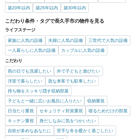
築20年以内
築25年以内
築30年以内
こだわり条件・タグで長久手市の物件を見る
ライフステージ
家族に人気の設備
夫婦に人気の設備
三世代で人気の設備
一人暮らしに人気の設備
カップルに人気の設備
こだわり
雨の日でも洗濯したい
外で子どもと遊びたい
洋室で暮らしたい
急な来客でも駐車したい
持ち物をスッキリ隠す収納部屋
子どもと一緒に広いお風呂に入りたい
収納重視
日当たり重視
セキュリティ対策重視
寝るためだけの部屋
キッチン重視
身だしなみに気をつかいたい
自炊が多めなあなたに
苦手な冬を暖かく過ごしたい