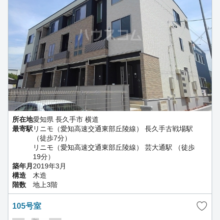
所在地
愛知県 長久手市 横道
最寄駅
リニモ（愛知高速交通東部丘陵線） 長久手古戦場駅
（徒歩7分）
リニモ（愛知高速交通東部丘陵線） 芸大通駅 （徒歩
19分）
築年月
2019年3月
構造
木造
階数
地上3階
105号室