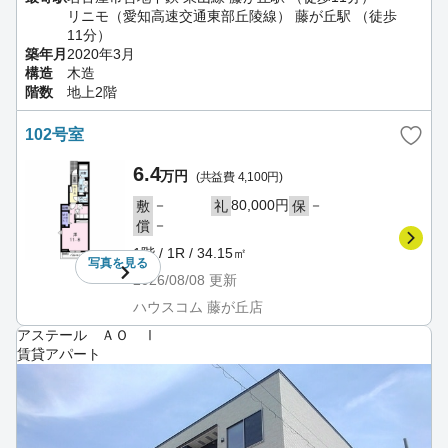
リニモ（愛知高速交通東部丘陵線） 藤が丘駅 （徒歩
11分）
築年月
2020年3月
構造
木造
階数
地上2階
102号室
6.4
万円
(共益費 4,100円)
－
80,000円
－
敷
礼
保
－
償
1階 / 1R / 34.15㎡
写真を
見る
2026/08/08
更新
ハウスコム 藤が丘店
アステール ＡＯ Ⅰ
賃貸アパート