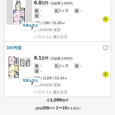
6.8
万円
(共益費 2,300円)
－
1ヶ月
－
敷
礼
保
－
償
1階 / 1SK / 31.65㎡
写真を
見る
2026/08/08
更新
ハウスコム 藤が丘店
305号室
8.1
万円
(共益費 2,300円)
－
1ヶ月
－
敷
礼
保
－
償
3階 / 1LDK / 53.34㎡
写真を
見る
2026/08/08
更新
ハウスコム 藤が丘店
1,099
全
物件
209
1〜10
（建物
件中
件を表示）