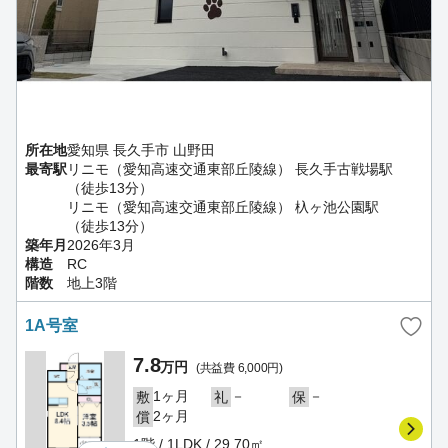
所在地
愛知県 長久手市 山野田
最寄駅
リニモ（愛知高速交通東部丘陵線） 長久手古戦場駅
（徒歩13分）
リニモ（愛知高速交通東部丘陵線） 杁ヶ池公園駅
（徒歩13分）
築年月
2026年3月
構造
RC
階数
地上3階
1A号室
7.8
万円
(共益費 6,000円)
1ヶ月
－
－
敷
礼
保
2ヶ月
償
1階 / 1LDK / 29.70㎡