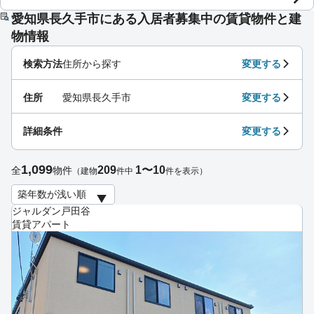
愛知県長久手市にある入居者募集中の賃貸物件と建
物情報
検索方法
住所から探す
変更する
住所
愛知県長久手市
変更する
詳細条件
変更する
1,099
209
1〜10
全
物件
（建物
件中
件を表示）
ジャルダン戸田谷
賃貸アパート