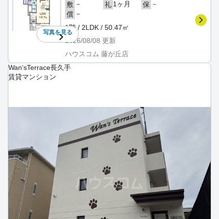
－
1ヶ月
－
敷
礼
保
－
償
1階 / 2LDK / 50.47㎡
写真を
見る
2026/08/08
更新
ハウスコム 藤が丘店
Wan‘sTerrace長久手
賃貸マンション