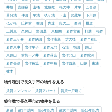
井堀
喜婦嶽
山桶
城屋敷
根の神
片平
五合池
菖蒲池
仲田
平池
杁ケ池
下山
武蔵塚
下川原
仏が根
氏神前
熊田
先達
段の上
西浦
横道
上川原
久保山
野田農
東狭間
岩作宮後
打越
桜作
岩作三ケ峯
岩作隅田
岩作南島
坊の後
岩作早稲田
岩作東中
岩作平子
岩作元門
石場
鴨田
原山
東原山
前熊一ノ井
岩作落合
岩作北山
岩作蛇洞
岩作長池
岩作長筬
岩作中島
岩作西島
山越
東浦
櫨木
物件種別で長久手市の物件を見る
賃貸マンション
賃貸アパート
賃貸一戸建て
築年数で長久手市の物件を見る
新築
築3年以内
築5年以内
築10年以内
築15年以内