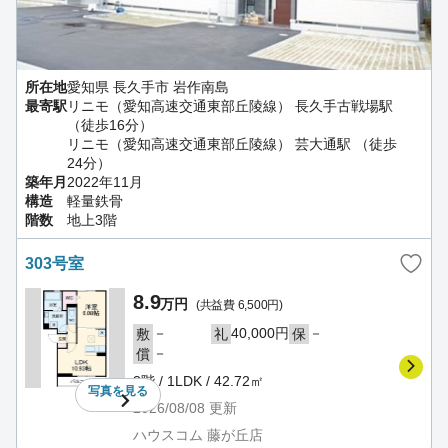
所在地
愛知県 長久手市 岩作南島
最寄駅
リニモ（愛知高速交通東部丘陵線） 長久手古戦場駅
（徒歩16分）
リニモ（愛知高速交通東部丘陵線） 芸大通駅 （徒歩
24分）
築年月
2022年11月
構造
軽量鉄骨
階数
地上3階
303号室
8.9
万円
(共益費 6,500円)
－
40,000円
－
敷
礼
保
－
償
3階 / 1LDK / 42.72㎡
写真を
見る
2026/08/08
更新
ハウスコム 藤が丘店