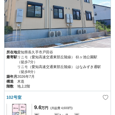
所在地
愛知県
長久手市
戸田谷
最寄駅
リニモ（愛知高速交通東部丘陵線）
杁ヶ池公園駅
（徒歩7分）
リニモ（愛知高速交通東部丘陵線）
はなみずき通駅
（徒歩8分）
築年月
2026年7月
構造
木造
階数
地上2階
102号室
9.6
万円
(共益費
4,600円
)