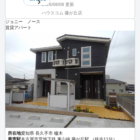
2026/08/08
更新
ハウスコム 藤が丘店
ジョニー ノース
賃貸アパート
所在地
愛知県 長久手市 櫨木
最寄駅
名古屋市営地下鉄 東山線 藤が丘駅 （徒歩11分）