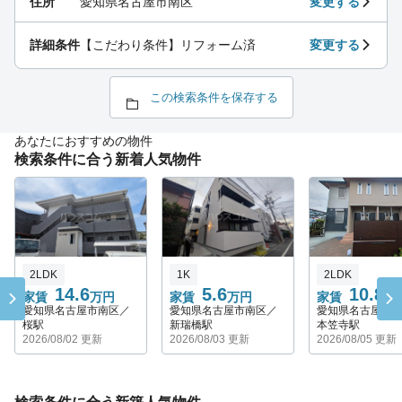
住所
愛知県名古屋市南区
変更する
詳細条件
【こだわり条件】リフォーム済
変更する
この検索条件を保存する
あなたにおすすめの物件
検索条件に合う新着人気物件
2LDK
1K
2LDK
14.6
5.6
10.8
家賃
万円
家賃
万円
家賃
万
愛知県名古屋市南区／
愛知県名古屋市南区／
愛知県名古屋市
桜駅
新瑞橋駅
本笠寺駅
2026/08/02 更新
2026/08/03 更新
2026/08/05 更新