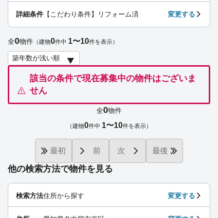
詳細条件
【こだわり条件】リフォーム済
変更する
0
0
1〜10
全
物件
（建物
件中
件を表示）
該当の条件で現在募集中の物件はございま
せん
0
全
物件
0
1〜10
（建物
件中
件を表示）
最初
前
次
最後
他の検索方法で物件を見る
検索方法
住所から探す
変更する