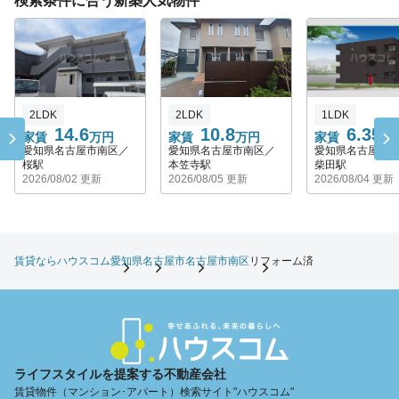
検索条件に合う新築人気物件
2LDK
2LDK
1LDK
14.6
10.8
6.35
家賃
万円
家賃
万円
家賃
万
愛知県名古屋市南区／
愛知県名古屋市南区／
愛知県名古屋市
桜駅
本笠寺駅
柴田駅
2026/08/02 更新
2026/08/05 更新
2026/08/04 更新
賃貸ならハウスコム
愛知県
名古屋市
名古屋市南区
リフォーム済
ライフスタイルを提案する不動産会社
賃貸物件（マンション･アパート）検索サイト"ハウスコム"