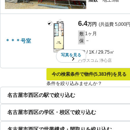
6.4
万円
(共益費
5,000
1ヶ月
敷
＊＊＊号室
－
保
1階
/
1K
/
29.75㎡
写真を
見る
ハウスコム 浄心店
今の検索条件で物件
(5,383件)
を見る
条件を絞り込みませんか？
名古屋市西区の駅で絞り込む
名古屋市西区の学区・校区で絞り込む
名古屋市西区で世帯構成・間取りを絞り込む