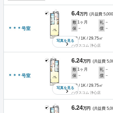
6.4
万円
(共益費 5,00
1ヶ月
－
敷
礼
＊＊＊号室
－
－
保
償
1階 / 1K / 29.75㎡
写真を
見る
ハウスコム 浄心店
6.24
万円
(共益費 5,0
1ヶ月
－
敷
礼
＊＊＊号室
－
－
保
償
1階 / 1K / 29.75㎡
写真を
見る
ハウスコム 浄心店
6.24
万円
(共益費 5,0