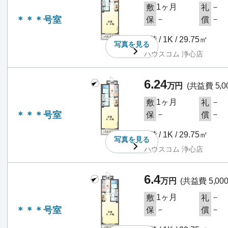
1ヶ月
－
敷
礼
＊＊＊号室
－
－
保
償
1階 / 1K / 29.75㎡
写真を
見る
ハウスコム 浄心店
6.24
万円
(共益費 5,0
1ヶ月
－
敷
礼
＊＊＊号室
－
－
保
償
1階 / 1K / 29.75㎡
写真を
見る
ハウスコム 浄心店
6.4
万円
(共益費 5,00
1ヶ月
－
敷
礼
＊＊＊号室
－
－
保
償