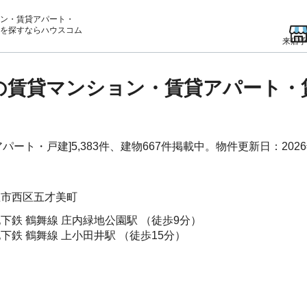
ン・賃貸アパート・
を
探すならハウスコム
来店予
)の賃貸マンション・賃貸アパート
ート・戸建]5,383件、建物667件掲載中。物件更新日：2026
屋市西区
五才美町
下鉄 鶴舞線
庄内緑地公園駅
（徒歩9分）
下鉄 鶴舞線
上小田井駅
（徒歩15分）