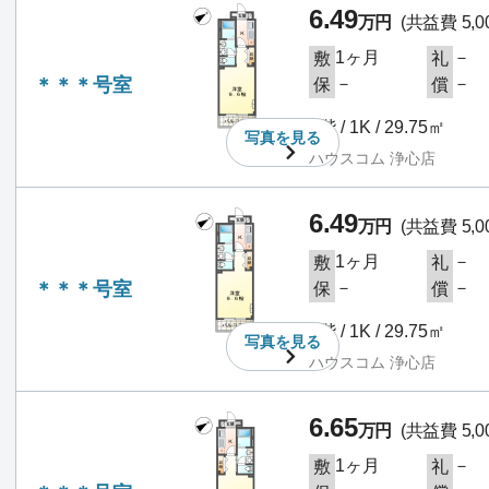
6.49
万円
(共益費 5,0
1ヶ月
－
敷
礼
＊＊＊号室
－
－
保
償
2階 / 1K / 29.75㎡
写真を
見る
ハウスコム 浄心店
6.49
万円
(共益費 5,0
1ヶ月
－
敷
礼
＊＊＊号室
－
－
保
償
2階 / 1K / 29.75㎡
写真を
見る
ハウスコム 浄心店
6.65
万円
(共益費 5,0
1ヶ月
－
敷
礼