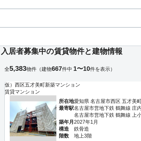
る入居者募集中の賃貸物件と建物情報
5,383
667
1〜10
全
物件
（建物
件中
件を表示）
仮）西区五才美町新築マンション
賃貸マンション
所在地
愛知県 名古屋市西区 五才美
最寄駅
名古屋市営地下鉄 鶴舞線 庄
名古屋市営地下鉄 鶴舞線 上小
築年月
2027年1月
構造
鉄骨造
階数
地上3階