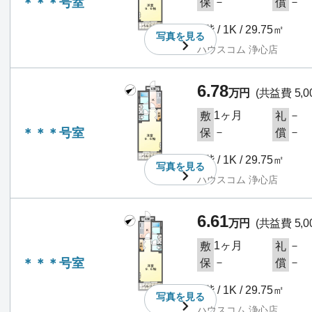
＊＊＊号室
－
－
保
償
2階 / 1K / 29.75㎡
写真を
見る
ハウスコム 浄心店
6.78
万円
(共益費 5,0
1ヶ月
－
敷
礼
＊＊＊号室
－
－
保
償
3階 / 1K / 29.75㎡
写真を
見る
ハウスコム 浄心店
6.61
万円
(共益費 5,0
1ヶ月
－
敷
礼
＊＊＊号室
－
－
保
償
3階 / 1K / 29.75㎡
写真を
見る
ハウスコム 浄心店