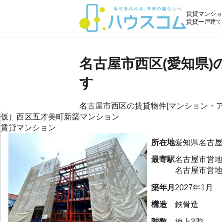
賃貸マンショ
賃貸一戸建て
名古屋市西区(愛知県
す
名古屋市西区の賃貸物件[マンション・アパ
仮）西区五才美町新築マンション
賃貸マンション
所在地
愛知県
名古
最寄駅
名古屋市営地
名古屋市営地
築年月
2027年1月
構造
鉄骨造
階数
地上3階