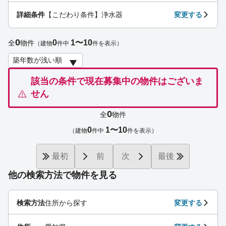
詳細条件
【こだわり条件】浄水器
変更する
0
0
1〜10
全
物件
（建物
件中
件を表示）
該当の条件で現在募集中の物件はございま
せん
0
全
物件
0
1〜10
（建物
件中
件を表示）
最初
前
次
最後
他の検索方法で物件を見る
検索方法
住所から探す
変更する