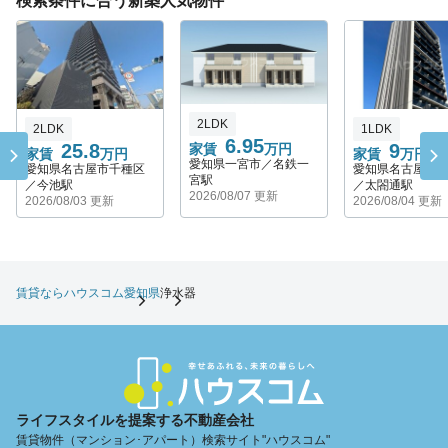
検索条件に合う新築人気物件
2LDK
2LDK
1LDK
6.95
25.8
9
家賃
万円
家賃
万円
家賃
万円
愛知県一宮市／名鉄一
愛知県名古屋市千種区
愛知県名古屋市
宮駅
／今池駅
／太閤通駅
2026/08/07 更新
2026/08/03 更新
2026/08/04 更新
賃貸ならハウスコム
愛知県
浄水器
ライフスタイルを提案する不動産会社
賃貸物件（マンション･アパート）検索サイト"ハウスコム"