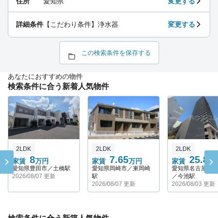
住所
愛知県
変更する
詳細条件
【こだわり条件】浄水器
変更する
この検索条件を保存する
あなたにおすすめの物件
検索条件に合う新着人気物件
2LDK
2LDK
2LDK
8
7.65
25.8
家賃
万円
家賃
万円
家賃
万
愛知県豊田市／土橋駅
愛知県岡崎市／東岡崎
愛知県名古屋市
2026/08/07 更新
駅
／今池駅
2026/08/07 更新
2026/08/03 更新