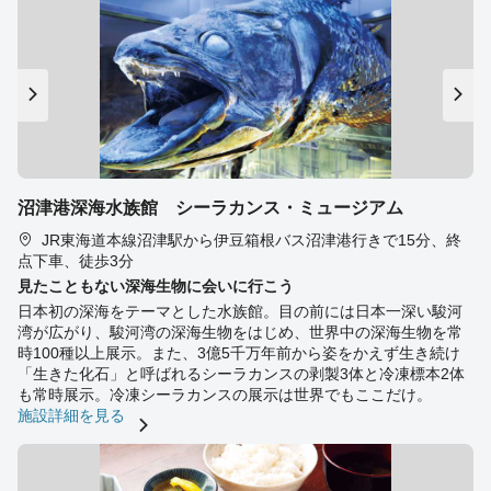
沼津港深海水族館 シーラカンス・ミュージアム
JR東海道本線沼津駅から伊豆箱根バス沼津港行きで15分、終
点下車、徒歩3分
見たこともない深海生物に会いに行こう
日本初の深海をテーマとした水族館。目の前には日本一深い駿河
湾が広がり、駿河湾の深海生物をはじめ、世界中の深海生物を常
時100種以上展示。また、3億5千万年前から姿をかえず生き続け
「生きた化石」と呼ばれるシーラカンスの剥製3体と冷凍標本2体
も常時展示。冷凍シーラカンスの展示は世界でもここだけ。
施設詳細を見る