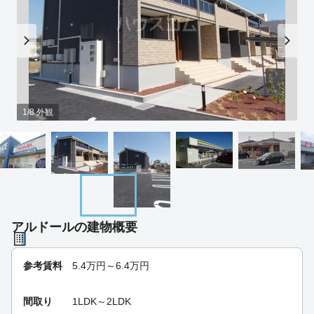
1/8 外観
アルドールの建物概要
参考賃料
5.4
万円～
6.4
万円
間取り
1LDK～2LDK