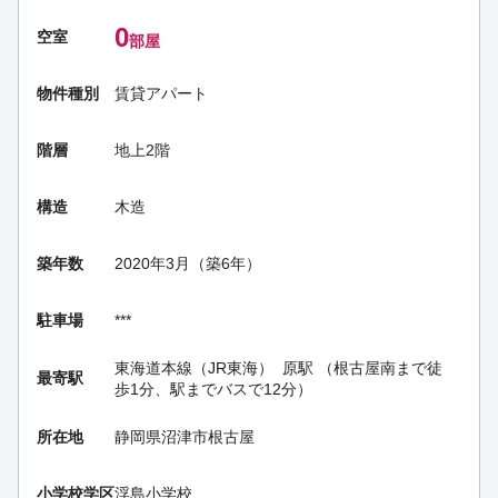
0
空室
部屋
物件種別
賃貸アパート
階層
地上2階
構造
木造
築年数
2020年3月（築6年）
駐車場
***
東海道本線（JR東海）
原駅
（根古屋南まで徒
最寄駅
歩1分、駅までバスで12分）
所在地
静岡県沼津市根古屋
小学校学区
浮島小学校