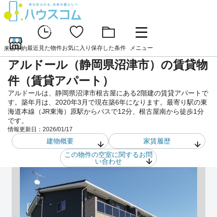
最近見た物件
お気に入り
保存した条件
メニュー
来店予約
アルドール（静岡県沼津市）の賃貸物
件（賃貸アパート）
アルドールは、静岡県沼津市根古屋にある2階建の賃貸アパートで
す。築年月は、2020年3月で現在築6年になります。最寄り駅の東
海道本線（JR東海）原駅からバスで12分、根古屋南から徒歩1分
です。
情報更新日：
2026/01/17
建物概要
家賃履歴
この物件の空室に関するお問
い合わせ