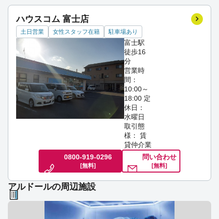
ハウスコム 富士店
土日営業
女性スタッフ在籍
駐車場あり
富士駅
徒歩16
分
営業時
間：
10:00～
18:00
定
休日：
水曜日
取引態
様： 賃
貸仲介業
0800-919-0296
問い合わせ
[無料]
[無料]
アルドールの周辺施設