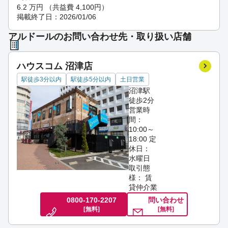
6.2
万円
（共益費 4,100円）
掲載終了日：2026/01/06
アルドールのお問い合わせ先・取り扱い店舗
ハウスコム 沼津店
駅徒歩3分以内
駅徒歩5分以内
土日営業
沼津駅
徒歩2分
営業時
間：
10:00～
18:00
定
休日：
水曜日
取引態
様： 賃
貸仲介業
0800-170-2207
問い合わせ
[無料]
[無料]