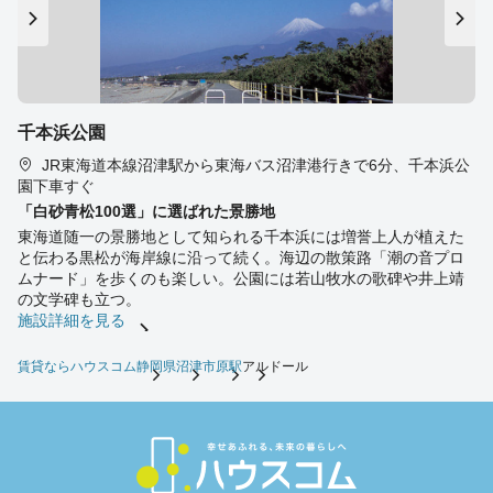
千本浜公園
JR東海道本線沼津駅から東海バス沼津港行きで6分、千本浜公
園下車すぐ
「白砂青松100選」に選ばれた景勝地
東海道随一の景勝地として知られる千本浜には増誉上人が植えた
と伝わる黒松が海岸線に沿って続く。海辺の散策路「潮の音プロ
ムナード」を歩くのも楽しい。公園には若山牧水の歌碑や井上靖
の文学碑も立つ。
施設詳細を見る
賃貸ならハウスコム
静岡県
沼津市
原駅
アルドール