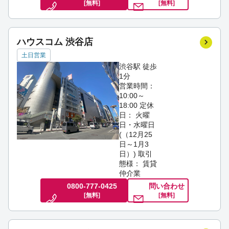
[無料]
[無料]
ハウスコム 渋谷店
土日営業
渋谷駅 徒歩
1分
営業時間：
10:00～
18:00
定休
日： 火曜
日・水曜日
(（12月25
日～1月3
日）)
取引
態様： 賃貸
仲介業
0800-777-0425
問い合わせ
[無料]
[無料]