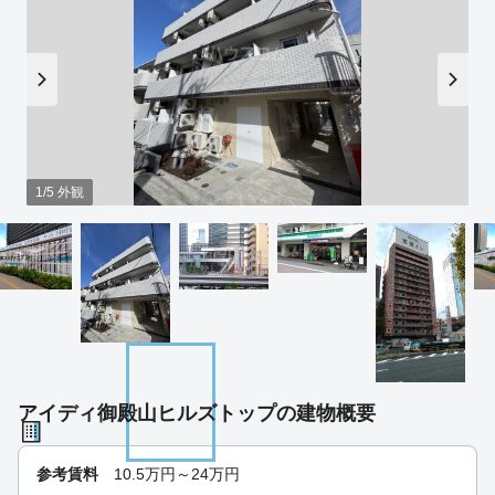
1/5 外観
アイディ御殿山ヒルズトップの建物概要
参考賃料
10.5
万円～
24
万円