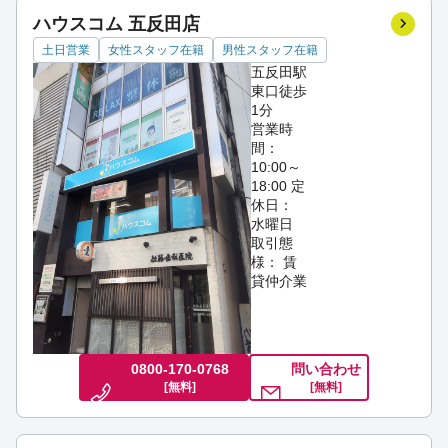
ハウスコム 五反田店
土日営業
女性スタッフ在籍
男性スタッフ在籍
五反田駅
東口徒歩
1分
営業時
間：
10:00～
18:00
定
休日：
水曜日
取引態
様： 賃
貸仲介業
0800-170-0768
問い合わせ
[無料]
[無料]