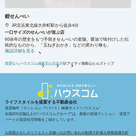
鎧せんべい
JR京浜東北線大井町駅から徒歩4分
一口サイズのせんべいが並ぶ店
60余年の歴史をもつ手焼きせんべいの老舗。醤油で味付けした伝
統的なものから、「玉ねぎおかき」などの変わり種も。
施設詳細を見る
賃貸ならハウスコム
城南五山
北品川駅
アイディ御殿山ヒルズトップ
ライフスタイルを提案する不動産会社
賃貸物件（マンション･アパート）検索サイト"ハウスコム"
全国200店舗以上の"ハウスコムグループ"は、最新の賃貸マンション・賃貸ア
パートの賃貸住宅情報をご紹介しています。
お部屋さがしのリクエスト
店舗へのお問い合わせ
勧誘方針
個人情報保護方針