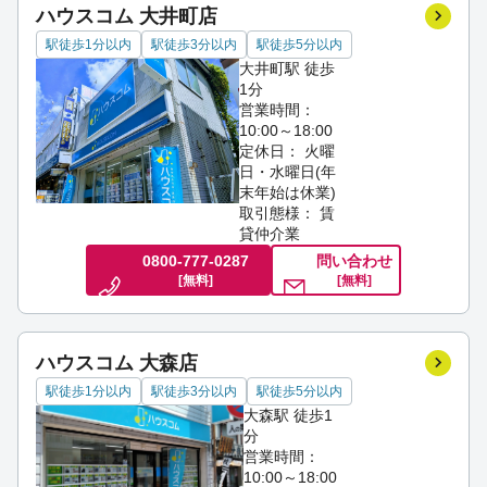
ハウスコム 大井町店
駅徒歩1分以内
駅徒歩3分以内
駅徒歩5分以内
大井町駅 徒歩
1分
営業時間：
10:00～18:00
定休日： 火曜
日・水曜日(年
末年始は休業)
取引態様： 賃
貸仲介業
0800-777-0287
問い合わせ
[無料]
[無料]
ハウスコム 大森店
駅徒歩1分以内
駅徒歩3分以内
駅徒歩5分以内
大森駅 徒歩1
分
営業時間：
10:00～18:00