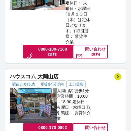
定休日： 火
曜日・水曜日
(８月１３日
（木）は定休
日となりま
す。)
取引態
様： 賃貸仲
介業
0800-100-7188
問い合わせ
[無料]
[無料]
ハウスコム 大岡山店
駅徒歩3分以内
駅徒歩5分以内
土日営業
大岡山駅 徒歩1分
営業時間：10:00
～18:00
定休日：
火曜日・水曜日
取
引態様： 賃貸仲介
業
0800-170-0802
問い合わせ