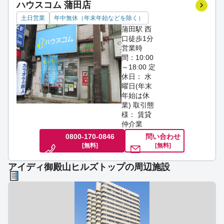
ハウスコム 蒲田店
土日営業
年中無休（年末年始などを除く）
蒲田駅 西
口徒歩1分
営業時
間：10:00
～18:00
定
休日： 水
曜日(年末
年始は休
業)
取引態
様： 賃貸
仲介業
0800-170-0846
問い合わせ
[無料]
[無料]
アイディ御殿山ヒルズトップの周辺施設