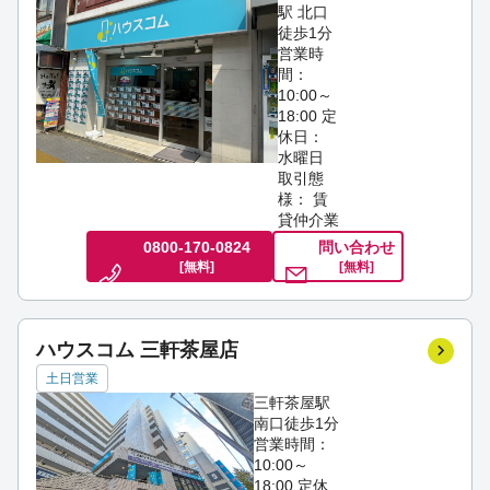
駅 北口
徒歩1分
営業時
間：
10:00～
18:00
定
休日：
水曜日
取引態
様： 賃
貸仲介業
0800-170-0824
問い合わせ
[無料]
[無料]
ハウスコム 三軒茶屋店
土日営業
三軒茶屋駅
南口徒歩1分
営業時間：
10:00～
18:00
定休