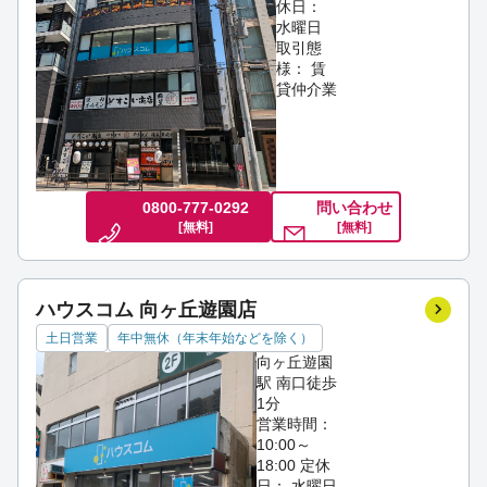
休日：
水曜日
取引態
様： 賃
貸仲介業
0800-777-0292
問い合わせ
[無料]
[無料]
ハウスコム 向ヶ丘遊園店
土日営業
年中無休（年末年始などを除く）
向ヶ丘遊園
駅 南口徒歩
1分
営業時間：
10:00～
18:00
定休
日： 水曜日