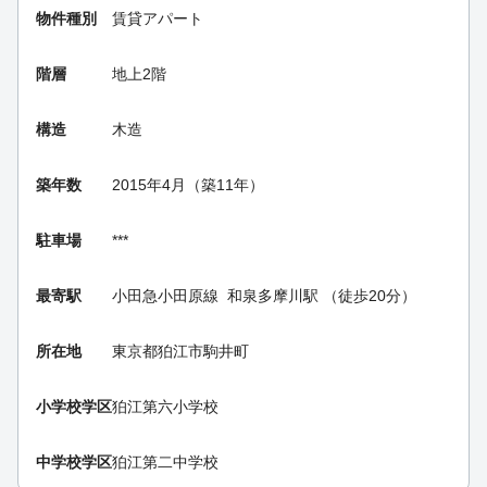
物件種別
賃貸アパート
階層
地上2階
構造
木造
築年数
2015年4月（築11年）
駐車場
***
最寄駅
小田急小田原線
和泉多摩川駅
（徒歩20分）
所在地
東京都狛江市駒井町
小学校学区
狛江第六小学校
中学校学区
狛江第二中学校