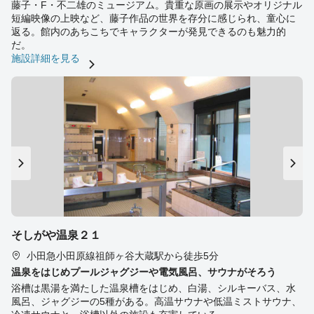
藤子・F・不二雄のミュージアム。貴重な原画の展示やオリジナル
短編映像の上映など、藤子作品の世界を存分に感じられ、童心に
返る。館内のあちこちでキャラクターが発見できるのも魅力的
だ。
施設詳細を見る
そしがや温泉２１
小田急小田原線祖師ヶ谷大蔵駅から徒歩5分
温泉をはじめプールジャグジーや電気風呂、サウナがそろう
浴槽は黒湯を満たした温泉槽をはじめ、白湯、シルキーバス、水
風呂、ジャグジーの5種がある。高温サウナや低温ミストサウナ、