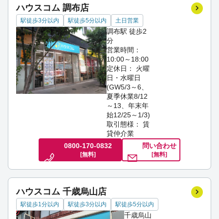
ハウスコム 調布店
駅徒歩3分以内
駅徒歩5分以内
土日営業
調布駅 徒歩2
分
営業時間：
10:00～18:00
定休日： 火曜
日・水曜日
(GW5/3～6、
夏季休業8/12
～13、年末年
始12/25～1/3)
取引態様： 賃
貸仲介業
0800-170-0832
問い合わせ
[無料]
[無料]
ハウスコム 千歳烏山店
駅徒歩1分以内
駅徒歩3分以内
駅徒歩5分以内
千歳烏山