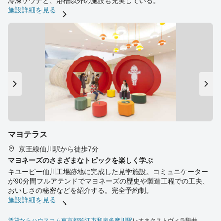
冷凍サウナと、浴槽以外の施設も充実している。
施設詳細を見る
マヨテラス
京王線仙川駅から徒歩7分
マヨネーズのさまざまなトピックを楽しく学ぶ
キユーピー仙川工場跡地に完成した見学施設。コミュニケーター
が90分間フルアテンドでマヨネーズの歴史や製造工程での工夫、
おいしさの秘密などを紹介する。完全予約制。
施設詳細を見る
賃貸ならハウスコム
東京都
狛江市
和泉多摩川駅
レオネクストヴィラ駒井