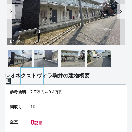
1/4 外観
レオネクストヴィラ駒井の建物概要
参考賃料
7.5
万円～
9.4
万円
間取り
1K
0
空室
部屋