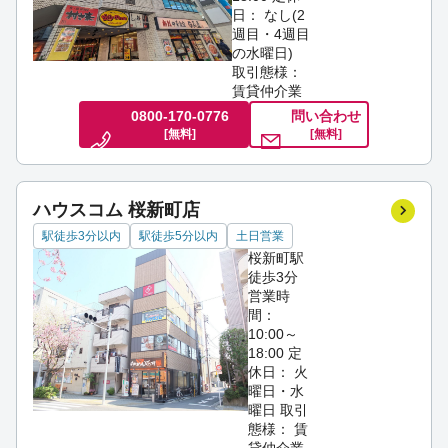
日： なし(2
週目・4週目
の水曜日)
取引態様：
賃貸仲介業
0800-170-0776
問い合わせ
[無料]
[無料]
ハウスコム 桜新町店
駅徒歩3分以内
駅徒歩5分以内
土日営業
桜新町駅
徒歩3分
営業時
間：
10:00～
18:00
定
休日： 火
曜日・水
曜日
取引
態様： 賃