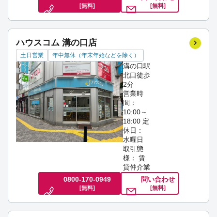
[無料]
[無料]
ハウスコム 溝の口店
土日営業
年中無休（年末年始などを除く）
溝の口駅
北口徒歩
2分
営業時
間：
10:00～
18:00
定
休日：
水曜日
取引態
様： 賃
貸仲介業
0800-170-0949
問い合わせ
[無料]
[無料]