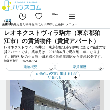
最近見た物件
お気に入り
保存した条件
メニュー
来店予約
レオネクストヴィラ駒井（東京都狛
江市）の賃貸物件（賃貸アパート）
レオネクストヴィラ駒井は、東京都狛江市駒井町にある2階建の賃
貸アパートです。築年月は、2015年4月で現在築11年になりま
す。最寄り駅の小田急小田原線和泉多摩川駅から徒歩20分です。
情報更新日：
2026/02/23
建物概要
家賃履歴
この物件の空室に関するお問
い合わせ