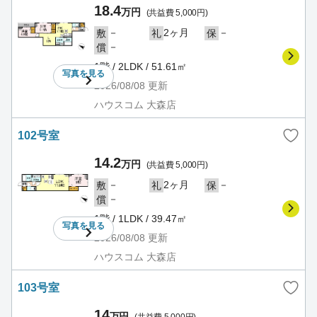
18.4
万円
(共益費 5,000円)
－
2ヶ月
－
敷
礼
保
－
償
1階 / 2LDK / 51.61㎡
写真を
見る
2026/08/08
更新
ハウスコム 大森店
102号室
14.2
万円
(共益費 5,000円)
－
2ヶ月
－
敷
礼
保
－
償
1階 / 1LDK / 39.47㎡
写真を
見る
2026/08/08
更新
ハウスコム 大森店
103号室
14
万円