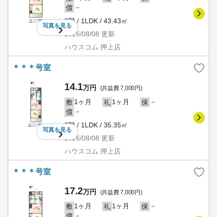
－
償
2階 / 1LDK / 43.43㎡
写真を
見る
2026/08/08
更新
ハウスコム 押上店
＊＊＊号室
14.1
万円
(共益費 7,000円)
1ヶ月
1ヶ月
－
敷
礼
保
－
償
3階 / 1LDK / 35.35㎡
写真を
見る
2026/08/08
更新
ハウスコム 押上店
＊＊＊号室
17.2
万円
(共益費 7,000円)
1ヶ月
1ヶ月
－
敷
礼
保
－
償