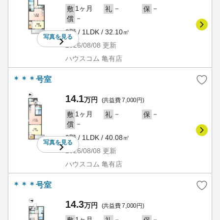
1ヶ月
－
－
敷
礼
保
－
償
2階 / 1LDK / 32.10㎡
写真を
見る
2026/08/08
更新
ハウスコム 亀有店
＊＊＊号室
14.1
万円
(共益費 7,000円)
1ヶ月
－
－
敷
礼
保
－
償
2階 / 1LDK / 40.08㎡
写真を
見る
2026/08/08
更新
ハウスコム 亀有店
＊＊＊号室
14.3
万円
(共益費 7,000円)
1ヶ月
－
－
敷
礼
保