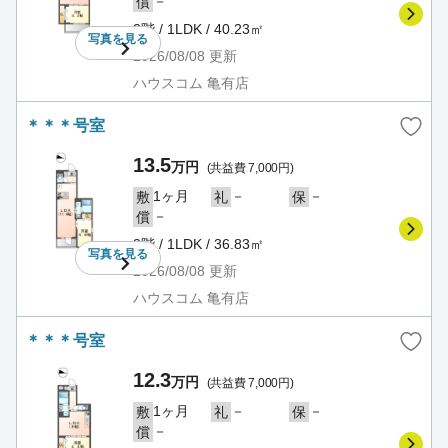
－
償
2階 / 1LDK / 40.23㎡
写真を
見る
2026/08/08
更新
ハウスコム 亀有店
＊＊＊号室
13.5
万円
(共益費 7,000円)
1ヶ月
－
－
敷
礼
保
－
償
3階 / 1LDK / 36.83㎡
写真を
見る
2026/08/08
更新
ハウスコム 亀有店
＊＊＊号室
12.3
万円
(共益費 7,000円)
1ヶ月
－
－
敷
礼
保
－
償