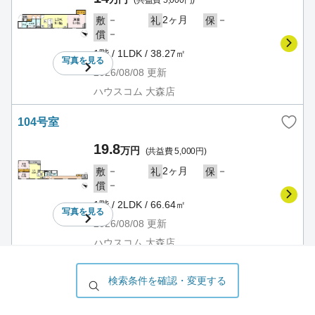
(共益費 5,000円)
－
2ヶ月
－
敷
礼
保
－
償
1階 / 1LDK / 38.27㎡
写真を
見る
2026/08/08
更新
ハウスコム 大森店
104号室
19.8
万円
(共益費 5,000円)
－
2ヶ月
－
敷
礼
保
－
償
1階 / 2LDK / 66.64㎡
写真を
見る
2026/08/08
更新
ハウスコム 大森店
201号室
検索条件を確認・変更する
19.2
万円
(共益費 5,000円)