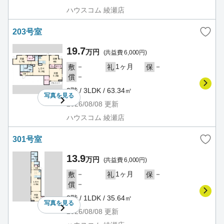
ハウスコム 綾瀬店
203号室
19.7
万円
(共益費 6,000円)
－
1ヶ月
－
敷
礼
保
－
償
2階 / 3LDK / 63.34㎡
写真を
見る
2026/08/08
更新
ハウスコム 綾瀬店
301号室
13.9
万円
(共益費 6,000円)
－
1ヶ月
－
敷
礼
保
－
償
3階 / 1LDK / 35.64㎡
写真を
見る
2026/08/08
更新