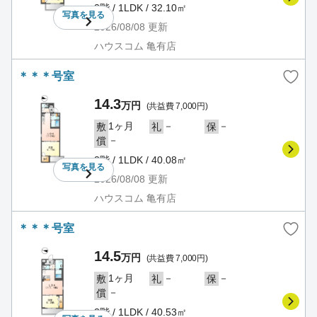
3階 / 1LDK / 32.10㎡
写真を
見る
2026/08/08
更新
ハウスコム 亀有店
＊＊＊号室
14.3
万円
(共益費 7,000円)
1ヶ月
－
－
敷
礼
保
－
償
3階 / 1LDK / 40.08㎡
写真を
見る
2026/08/08
更新
ハウスコム 亀有店
＊＊＊号室
14.5
万円
(共益費 7,000円)
1ヶ月
－
－
敷
礼
保
－
償
3階 / 1LDK / 40.53㎡