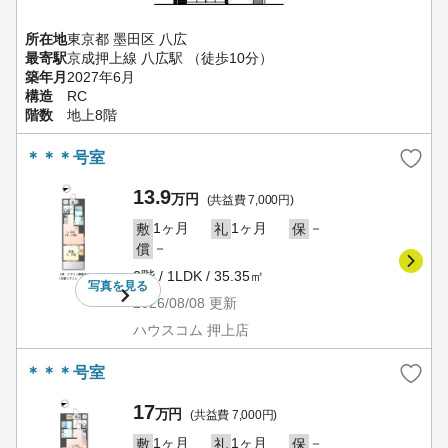
所在地
東京都 墨田区 八広
最寄駅
京成押上線 八広駅 （徒歩10分）
築年月
2027年6月
構造
RC
階数
地上8階
＊＊＊号室
13.9
万円
(共益費 7,000円)
1ヶ月
1ヶ月
－
敷
礼
保
－
償
2階 / 1LDK / 35.35㎡
写真を
見る
2026/08/08
更新
ハウスコム 押上店
＊＊＊号室
17
万円
(共益費 7,000円)
1ヶ月
1ヶ月
－
敷
礼
保