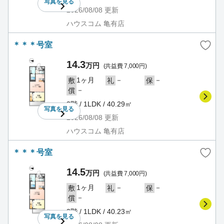
写真を
見る
2026/08/08
更新
ハウスコム 亀有店
＊＊＊号室
14.3
万円
(共益費 7,000円)
1ヶ月
－
－
敷
礼
保
－
償
3階 / 1LDK / 40.29㎡
写真を
見る
2026/08/08
更新
ハウスコム 亀有店
＊＊＊号室
14.5
万円
(共益費 7,000円)
1ヶ月
－
－
敷
礼
保
－
償
3階 / 1LDK / 40.23㎡
写真を
見る