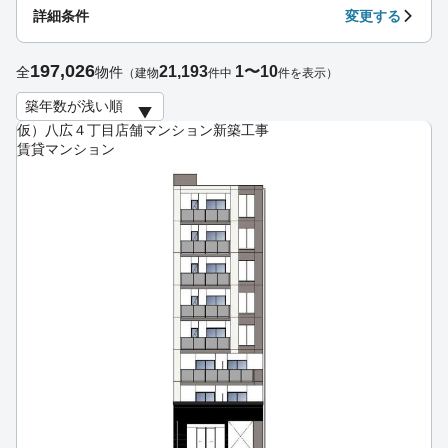
詳細条件
変更する
197,026
21,193
1〜10
全
物件
（建物
件中
件を表示）
仮）八広４丁目店舗マンション新築工事
賃貸マンション