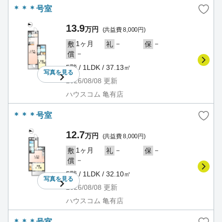
＊＊＊号室
13.9
万円
(共益費 8,000円)
1ヶ月
－
－
敷
礼
保
－
償
5階 / 1LDK / 37.13㎡
写真を
見る
2026/08/08
更新
ハウスコム 亀有店
＊＊＊号室
12.7
万円
(共益費 8,000円)
1ヶ月
－
－
敷
礼
保
－
償
5階 / 1LDK / 32.10㎡
写真を
見る
2026/08/08
更新
ハウスコム 亀有店
＊＊＊号室