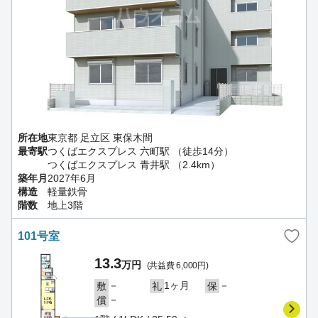
所在地
東京都 足立区 東保木間
最寄駅
つくばエクスプレス 六町駅 （徒歩14分）
つくばエクスプレス 青井駅 （2.4km）
築年月
2027年6月
構造
軽量鉄骨
階数
地上3階
101号室
13.3
万円
(共益費 6,000円)
－
1ヶ月
－
敷
礼
保
－
償