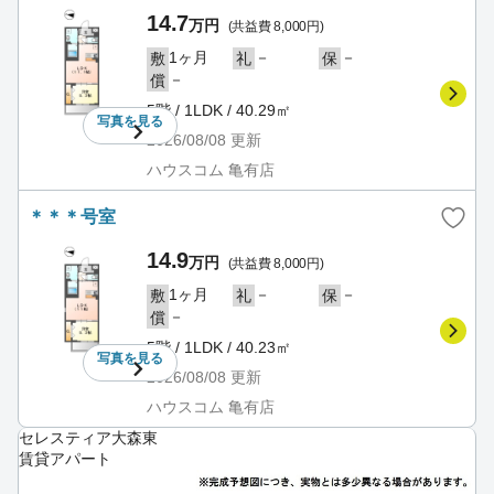
14.7
万円
(共益費 8,000円)
1ヶ月
－
－
敷
礼
保
－
償
5階 / 1LDK / 40.29㎡
写真を
見る
2026/08/08
更新
ハウスコム 亀有店
＊＊＊号室
14.9
万円
(共益費 8,000円)
1ヶ月
－
－
敷
礼
保
－
償
5階 / 1LDK / 40.23㎡
写真を
見る
2026/08/08
更新
ハウスコム 亀有店
セレスティア大森東
賃貸アパート