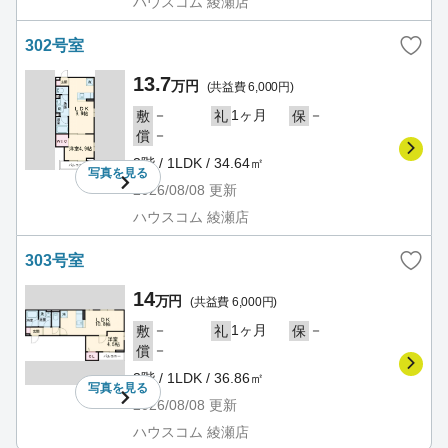
ハウスコム 綾瀬店
302号室
13.7
万円
(共益費 6,000円)
－
1ヶ月
－
敷
礼
保
－
償
3階 / 1LDK / 34.64㎡
写真を
見る
2026/08/08
更新
ハウスコム 綾瀬店
303号室
14
万円
(共益費 6,000円)
－
1ヶ月
－
敷
礼
保
－
償
3階 / 1LDK / 36.86㎡
写真を
見る
2026/08/08
更新
ハウスコム 綾瀬店