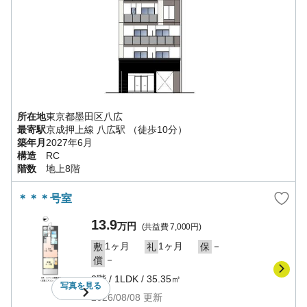
所在地
東京都
墨田区
八広
最寄駅
京成押上線
八広駅
（徒歩10分）
築年月
2027年6月
構造
RC
階数
地上8階
＊＊＊号室
13.9
万円
(共益費
7,000円
)
1ヶ月
1ヶ月
－
敷
礼
保
－
償
2階
/
1LDK
/
35.35㎡
写真を
見る
2026/08/08
更新