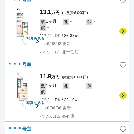
＊＊＊号室
13.1
万円
(共益費 6,000円)
1ヶ月
－
－
敷
礼
保
－
償
1階 / 1LDK / 36.83㎡
写真を
見る
2026/08/08
更新
ハウスコム 北千住店
＊＊＊号室
11.9
万円
(共益費 6,000円)
1ヶ月
－
－
敷
礼
保
－
償
1階 / 1LDK / 32.10㎡
写真を
見る
2026/08/08
更新
ハウスコム 亀有店
＊＊＊号室