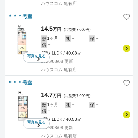
ハウスコム 亀有店
＊＊＊号室
14.5
万円
(共益費 7,000円)
1ヶ月
－
－
敷
礼
保
－
償
4階 / 1LDK / 40.08㎡
写真を
見る
2026/08/08
更新
ハウスコム 亀有店
＊＊＊号室
14.7
万円
(共益費 7,000円)
1ヶ月
－
－
敷
礼
保
－
償
4階 / 1LDK / 40.53㎡
写真を
見る
2026/08/08
更新
ハウスコム 亀有店