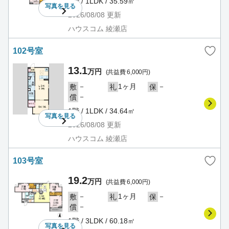
1階 / 1LDK / 35.59㎡
写真を
見る
2026/08/08
更新
ハウスコム 綾瀬店
102号室
13.1
万円
(共益費 6,000円)
－
1ヶ月
－
敷
礼
保
－
償
1階 / 1LDK / 34.64㎡
写真を
見る
2026/08/08
更新
ハウスコム 綾瀬店
103号室
19.2
万円
(共益費 6,000円)
－
1ヶ月
－
敷
礼
保
－
償
1階 / 3LDK / 60.18㎡
写真を
見る