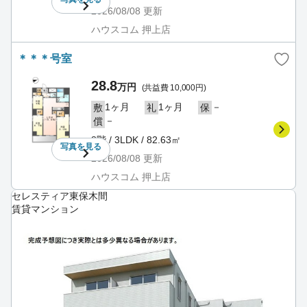
2026/08/08
更新
ハウスコム 押上店
＊＊＊号室
28.8
万円
(共益費 10,000円)
1ヶ月
1ヶ月
－
敷
礼
保
－
償
8階 / 3LDK / 82.63㎡
写真を
見る
2026/08/08
更新
ハウスコム 押上店
セレスティア東保木間
賃貸マンション