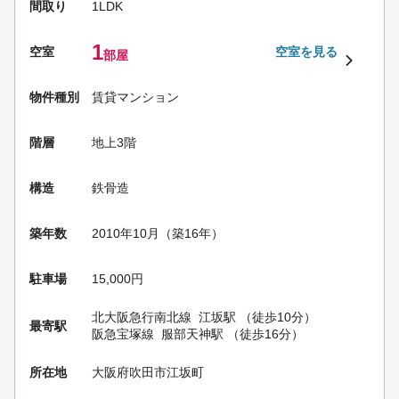
間取り
1LDK
1
空室
空室を見る
部屋
物件種別
賃貸マンション
階層
地上3階
構造
鉄骨造
築年数
2010年10月（築16年）
駐車場
15,000円
北大阪急行南北線
江坂駅
（徒歩10分）
最寄駅
阪急宝塚線
服部天神駅
（徒歩16分）
所在地
大阪府吹田市江坂町