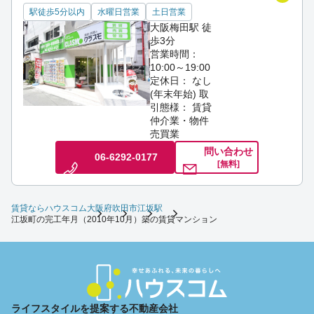
駅徒歩5分以内
水曜日営業
土日営業
大阪梅田駅 徒
歩3分
営業時間：
10:00～19:00
定休日： なし
(年末年始)
取
引態様： 賃貸
仲介業・物件
売買業
問い合わせ
06-6292-0177
[無料]
賃貸ならハウスコム
大阪府
吹田市
江坂駅
江坂町の完工年月（2010年10月）築の賃貸マンション
ライフスタイルを提案する不動産会社