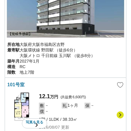
所在地
大阪府
大阪市福島区
吉野
最寄駅
大阪環状線
野田駅
（徒歩6分）
大阪メトロ 千日前線
玉川駅
（徒歩8分）
築年月
2027年1月
構造
RC
階数
地上7階
101号室
12.1
万円
(共益費
6,600円
)
－
1ヶ月
－
敷
礼
保
－
償
1階
/
1LDK
/
38.33㎡
写真を
見る
2026/08/07
更新