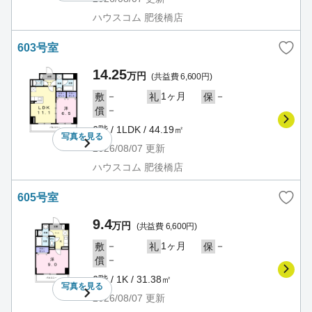
ハウスコム 肥後橋店
603号室
14.25
万円
(共益費 6,600円)
－
1ヶ月
－
敷
礼
保
－
償
6階 / 1LDK / 44.19㎡
写真を
見る
2026/08/07
更新
ハウスコム 肥後橋店
605号室
9.4
万円
(共益費 6,600円)
－
1ヶ月
－
敷
礼
保
－
償
6階 / 1K / 31.38㎡
写真を
見る
2026/08/07
更新