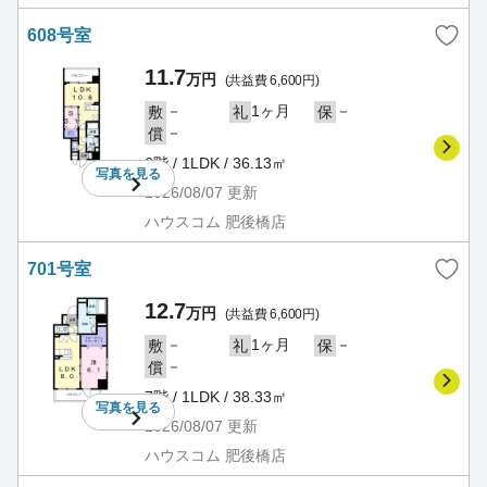
608号室
11.7
万円
(共益費 6,600円)
－
1ヶ月
－
敷
礼
保
－
償
6階 / 1LDK / 36.13㎡
写真を
見る
2026/08/07
更新
ハウスコム 肥後橋店
701号室
12.7
万円
(共益費 6,600円)
－
1ヶ月
－
敷
礼
保
－
償
7階 / 1LDK / 38.33㎡
写真を
見る
2026/08/07
更新
ハウスコム 肥後橋店