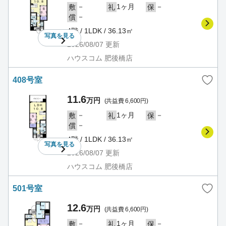
－
1ヶ月
－
敷
礼
保
－
償
4階 / 1LDK / 36.13㎡
写真を
見る
2026/08/07
更新
ハウスコム 肥後橋店
408号室
11.6
万円
(共益費 6,600円)
－
1ヶ月
－
敷
礼
保
－
償
4階 / 1LDK / 36.13㎡
写真を
見る
2026/08/07
更新
ハウスコム 肥後橋店
501号室
12.6
万円
(共益費 6,600円)
－
1ヶ月
－
敷
礼
保