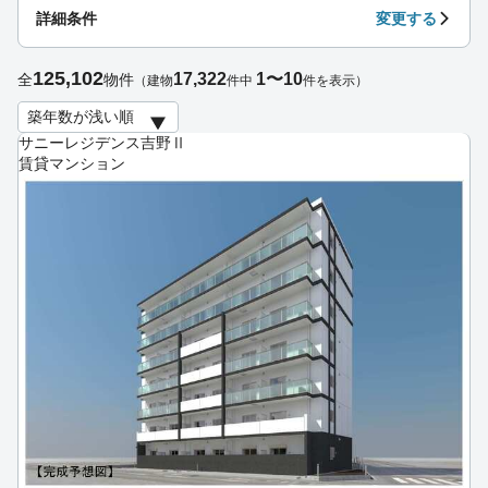
詳細条件
変更する
125,102
17,322
1〜10
全
物件
（建物
件中
件を表示）
サニーレジデンス吉野Ⅱ
賃貸マンション