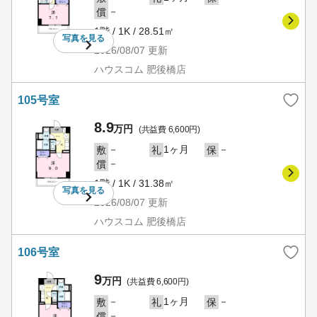
－
償
1階 / 1K / 28.51㎡
写真を
見る
2026/08/07
更新
ハウスコム 肥後橋店
105号室
8.9
万円
(共益費 6,600円)
－
1ヶ月
－
敷
礼
保
－
償
1階 / 1K / 31.38㎡
写真を
見る
2026/08/07
更新
ハウスコム 肥後橋店
106号室
9
万円
(共益費 6,600円)
－
1ヶ月
－
敷
礼
保
－
償