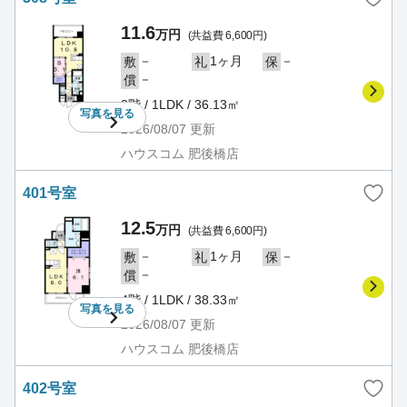
11.6
万円
(共益費 6,600円)
－
1ヶ月
－
敷
礼
保
－
償
3階 / 1LDK / 36.13㎡
写真を
見る
2026/08/07
更新
ハウスコム 肥後橋店
401号室
12.5
万円
(共益費 6,600円)
－
1ヶ月
－
敷
礼
保
－
償
4階 / 1LDK / 38.33㎡
写真を
見る
2026/08/07
更新
ハウスコム 肥後橋店
402号室