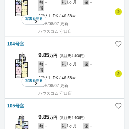
－
1ヶ月
－
敷
礼
保
－
償
1階 / 1LDK / 46.58㎡
写真を
見る
2026/08/07
更新
ハウスコム 守口店
104号室
9.85
万円
(共益費 4,400円)
－
1ヶ月
－
敷
礼
保
－
償
1階 / 1LDK / 46.58㎡
写真を
見る
2026/08/07
更新
ハウスコム 守口店
105号室
9.85
万円
(共益費 4,400円)
－
1ヶ月
－
敷
礼
保