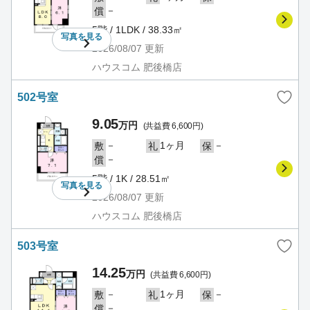
－
償
5階 / 1LDK / 38.33㎡
写真を
見る
2026/08/07
更新
ハウスコム 肥後橋店
502号室
9.05
万円
(共益費 6,600円)
－
1ヶ月
－
敷
礼
保
－
償
5階 / 1K / 28.51㎡
写真を
見る
2026/08/07
更新
ハウスコム 肥後橋店
503号室
14.25
万円
(共益費 6,600円)
－
1ヶ月
－
敷
礼
保
－
償