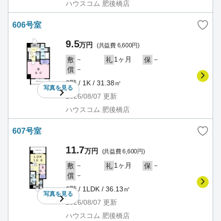
ハウスコム 肥後橋店
606号室
9.5
万円
(共益費 6,600円)
－
1ヶ月
－
敷
礼
保
－
償
6階 / 1K / 31.38㎡
写真を
見る
2026/08/07
更新
ハウスコム 肥後橋店
607号室
11.7
万円
(共益費 6,600円)
－
1ヶ月
－
敷
礼
保
－
償
6階 / 1LDK / 36.13㎡
写真を
見る
2026/08/07
更新
ハウスコム 肥後橋店