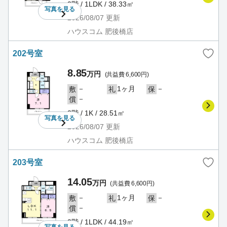
2階 / 1LDK / 38.33㎡
写真を
見る
2026/08/07
更新
ハウスコム 肥後橋店
202号室
8.85
万円
(共益費 6,600円)
－
1ヶ月
－
敷
礼
保
－
償
2階 / 1K / 28.51㎡
写真を
見る
2026/08/07
更新
ハウスコム 肥後橋店
203号室
14.05
万円
(共益費 6,600円)
－
1ヶ月
－
敷
礼
保
－
償
2階 / 1LDK / 44.19㎡