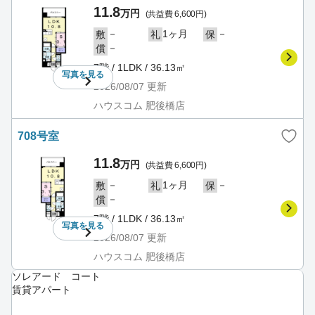
11.8
万円
(共益費 6,600円)
－
1ヶ月
－
敷
礼
保
－
償
7階 / 1LDK / 36.13㎡
写真を
見る
2026/08/07
更新
ハウスコム 肥後橋店
708号室
11.8
万円
(共益費 6,600円)
－
1ヶ月
－
敷
礼
保
－
償
7階 / 1LDK / 36.13㎡
写真を
見る
2026/08/07
更新
ハウスコム 肥後橋店
ソレアード コート
賃貸アパート