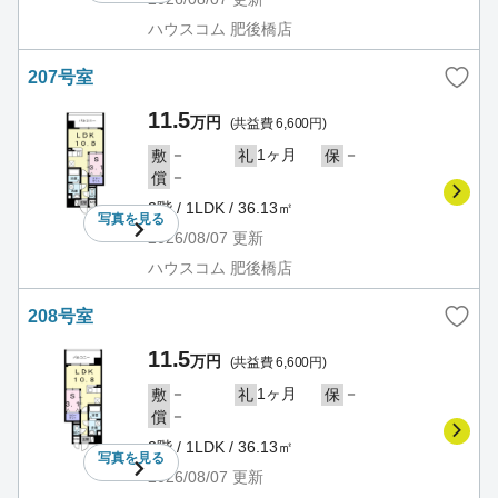
ハウスコム 肥後橋店
207号室
11.5
万円
(共益費 6,600円)
－
1ヶ月
－
敷
礼
保
－
償
2階 / 1LDK / 36.13㎡
写真を
見る
2026/08/07
更新
ハウスコム 肥後橋店
208号室
11.5
万円
(共益費 6,600円)
－
1ヶ月
－
敷
礼
保
－
償
2階 / 1LDK / 36.13㎡
写真を
見る
2026/08/07
更新