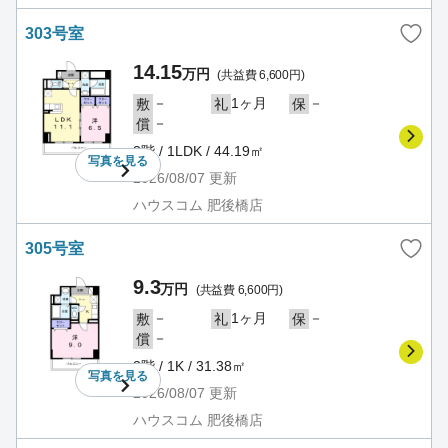
303号室
14.15
万円
(共益費 6,600円)
－
1ヶ月
－
敷
礼
保
－
償
3階 / 1LDK / 44.19㎡
写真を
見る
2026/08/07
更新
ハウスコム 肥後橋店
305号室
9.3
万円
(共益費 6,600円)
－
1ヶ月
－
敷
礼
保
－
償
3階 / 1K / 31.38㎡
写真を
見る
2026/08/07
更新
ハウスコム 肥後橋店