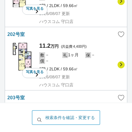
2階 / 2LDK / 59.66㎡
写真を
見る
2026/08/07
更新
ハウスコム 守口店
202号室
11.2
万円
(共益費 4,400円)
－
1ヶ月
－
敷
礼
保
－
償
2階 / 2LDK / 59.66㎡
写真を
見る
2026/08/07
更新
ハウスコム 守口店
203号室
11.2
万円
(共益費 4,400円)
検索条件を確認・変更する
－
1ヶ月
－
敷
礼
保
－
償