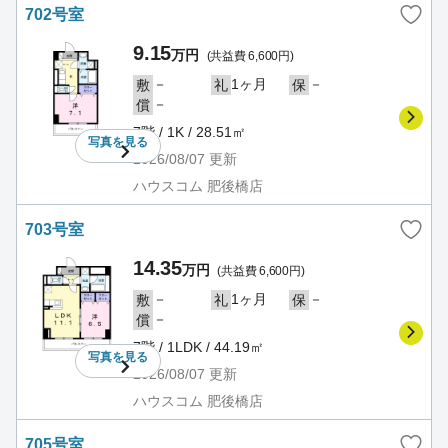
702号室
9.15
万円
(共益費 6,600円)
－
1ヶ月
－
敷
礼
保
－
償
7階 / 1K / 28.51㎡
写真を
見る
2026/08/07
更新
ハウスコム 肥後橋店
703号室
14.35
万円
(共益費 6,600円)
－
1ヶ月
－
敷
礼
保
－
償
7階 / 1LDK / 44.19㎡
写真を
見る
2026/08/07
更新
ハウスコム 肥後橋店
705号室