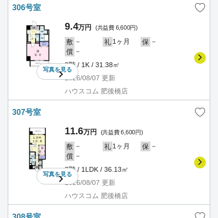
306号室
9.4
万円
(共益費 6,600円)
－
1ヶ月
－
敷
礼
保
－
償
3階 / 1K / 31.38㎡
写真を
見る
2026/08/07
更新
ハウスコム 肥後橋店
307号室
11.6
万円
(共益費 6,600円)
－
1ヶ月
－
敷
礼
保
－
償
3階 / 1LDK / 36.13㎡
写真を
見る
2026/08/07
更新
ハウスコム 肥後橋店
308号室