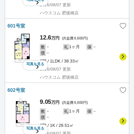
2026/08/07
更新
ハウスコム 肥後橋店
601号室
12.6
万円
(共益費 6,600円)
－
1ヶ月
－
敷
礼
保
－
償
6階 / 1LDK / 38.33㎡
写真を
見る
2026/08/07
更新
ハウスコム 肥後橋店
602号室
9.05
万円
(共益費 6,600円)
－
1ヶ月
－
敷
礼
保
－
償
6階 / 1K / 28.51㎡
写真を
見る
2026/08/07
更新