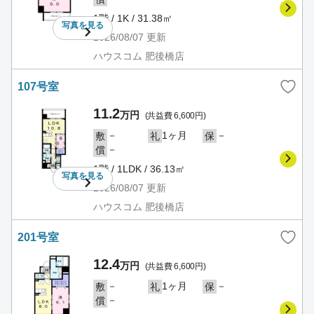
1階 / 1K / 31.38㎡
写真を
見る
2026/08/07
更新
ハウスコム 肥後橋店
107号室
11.2
万円
(共益費 6,600円)
－
1ヶ月
－
敷
礼
保
－
償
1階 / 1LDK / 36.13㎡
写真を
見る
2026/08/07
更新
ハウスコム 肥後橋店
201号室
12.4
万円
(共益費 6,600円)
－
1ヶ月
－
敷
礼
保
－
償