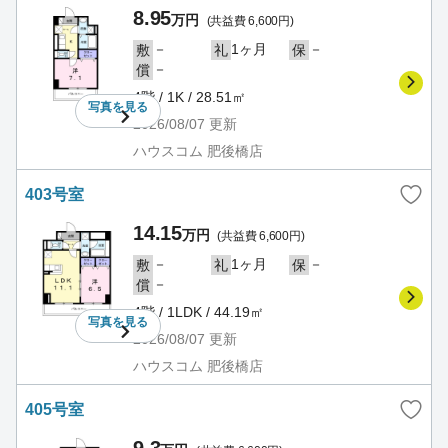
8.95
万円
(共益費 6,600円)
－
1ヶ月
－
敷
礼
保
－
償
4階 / 1K / 28.51㎡
写真を
見る
2026/08/07
更新
ハウスコム 肥後橋店
403号室
14.15
万円
(共益費 6,600円)
－
1ヶ月
－
敷
礼
保
－
償
4階 / 1LDK / 44.19㎡
写真を
見る
2026/08/07
更新
ハウスコム 肥後橋店
405号室