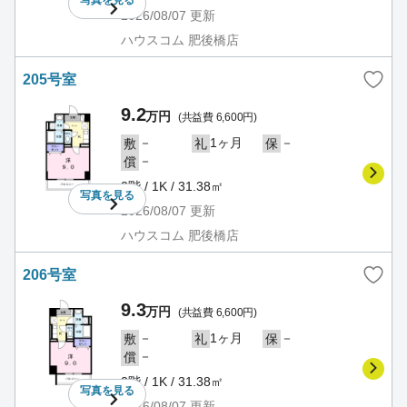
写真を
見る
2026/08/07
更新
ハウスコム 肥後橋店
205号室
9.2
万円
(共益費 6,600円)
－
1ヶ月
－
敷
礼
保
－
償
2階 / 1K / 31.38㎡
写真を
見る
2026/08/07
更新
ハウスコム 肥後橋店
206号室
9.3
万円
(共益費 6,600円)
－
1ヶ月
－
敷
礼
保
－
償
2階 / 1K / 31.38㎡
写真を
見る
2026/08/07
更新