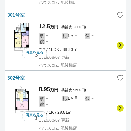
ハウスコム 肥後橋店
301号室
12.5
万円
(共益費 6,600円)
－
1ヶ月
－
敷
礼
保
－
償
3階 / 1LDK / 38.33㎡
写真を
見る
2026/08/07
更新
ハウスコム 肥後橋店
302号室
8.95
万円
(共益費 6,600円)
－
1ヶ月
－
敷
礼
保
－
償
3階 / 1K / 28.51㎡
写真を
見る
2026/08/07
更新
ハウスコム 肥後橋店