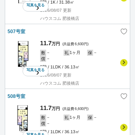
5階 / 1K / 31.38㎡
写真を
見る
2026/08/07
更新
ハウスコム 肥後橋店
507号室
11.7
万円
(共益費 6,600円)
－
1ヶ月
－
敷
礼
保
－
償
5階 / 1LDK / 36.13㎡
写真を
見る
2026/08/07
更新
ハウスコム 肥後橋店
508号室
11.7
万円
(共益費 6,600円)
－
1ヶ月
－
敷
礼
保
－
償
5階 / 1LDK / 36.13㎡
写真を
見る