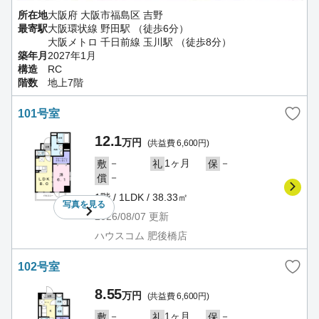
所在地
大阪府 大阪市福島区 吉野
最寄駅
大阪環状線 野田駅 （徒歩6分）
大阪メトロ 千日前線 玉川駅 （徒歩8分）
築年月
2027年1月
構造
RC
階数
地上7階
101号室
12.1
万円
(共益費 6,600円)
－
1ヶ月
－
敷
礼
保
－
償
1階 / 1LDK / 38.33㎡
写真を
見る
2026/08/07
更新
ハウスコム 肥後橋店
102号室
8.55
万円
(共益費 6,600円)
－
1ヶ月
－
敷
礼
保