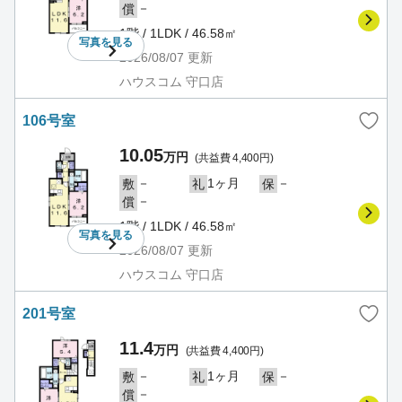
－
償
1階 / 1LDK / 46.58㎡
写真を
見る
2026/08/07
更新
ハウスコム 守口店
106号室
10.05
万円
(共益費 4,400円)
－
1ヶ月
－
敷
礼
保
－
償
1階 / 1LDK / 46.58㎡
写真を
見る
2026/08/07
更新
ハウスコム 守口店
201号室
11.4
万円
(共益費 4,400円)
－
1ヶ月
－
敷
礼
保
－
償