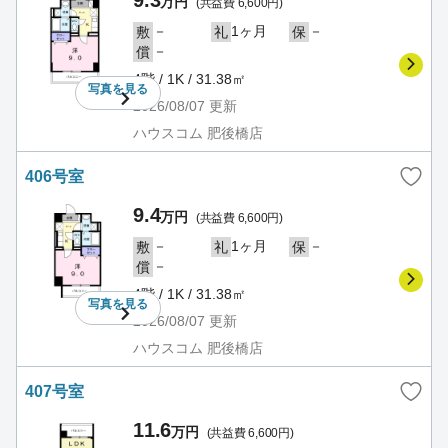
9.3
万円
(共益費 6,600円)
－
1ヶ月
－
敷
礼
保
－
償
4階 / 1K / 31.38㎡
写真を
見る
2026/08/07
更新
ハウスコム 肥後橋店
406号室
9.4
万円
(共益費 6,600円)
－
1ヶ月
－
敷
礼
保
－
償
4階 / 1K / 31.38㎡
写真を
見る
2026/08/07
更新
ハウスコム 肥後橋店
407号室
11.6
万円
(共益費 6,600円)