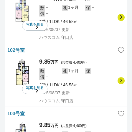
－
1ヶ月
－
敷
礼
保
－
償
1階 / 1LDK / 46.58㎡
写真を
見る
2026/08/07
更新
ハウスコム 守口店
102号室
9.85
万円
(共益費 4,400円)
－
1ヶ月
－
敷
礼
保
－
償
1階 / 1LDK / 46.58㎡
写真を
見る
2026/08/07
更新
ハウスコム 守口店
103号室
9.85
万円
(共益費 4,400円)