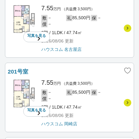
7.55
万円
（共益費 3,500円）
－
85,500円
－
敷
礼
保
－
償
2階 / 1LDK / 47.74㎡
写真を
見る
2026/08/06
更新
ハウスコム 名古屋店
201号室
7.55
万円
（共益費 3,500円）
－
85,500円
－
敷
礼
保
－
償
2階 / 1LDK / 47.74㎡
写真を
見る
2026/08/06
更新
ハウスコム 岡崎店