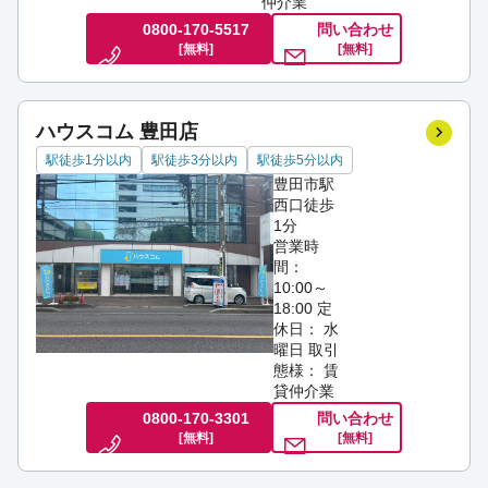
仲介業
0800-170-5517
問い合わせ
[無料]
[無料]
ハウスコム 豊田店
駅徒歩1分以内
駅徒歩3分以内
駅徒歩5分以内
豊田市駅
西口徒歩
1分
営業時
間：
10:00～
18:00
定
休日： 水
曜日
取引
態様： 賃
貸仲介業
0800-170-3301
問い合わせ
[無料]
[無料]