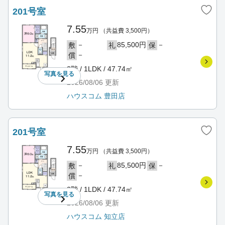
201号室
7.55
万円
（共益費 3,500円）
－
85,500円
－
敷
礼
保
－
償
2階 / 1LDK / 47.74㎡
写真を
見る
2026/08/06
更新
ハウスコム 豊田店
201号室
7.55
万円
（共益費 3,500円）
－
85,500円
－
敷
礼
保
－
償
2階 / 1LDK / 47.74㎡
写真を
見る
2026/08/06
更新
ハウスコム 知立店