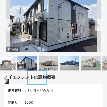
1/7 外観
ノイエクレストの建物概要
参考賃料
6.1
万円～
7.55
万円
間取り
1LDK