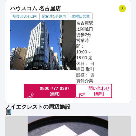
ハウスコム 名古屋店
駅徒歩3分以内
駅徒歩5分以内
水曜日営業
名古屋駅
太閤通口
徒歩2分
営業時
間：
10:00～
18:00
定
休日： 日
曜日
取引
態様： 賃
貸仲介業
0800-777-0397
問い合わせ
[無料]
[無料]
ノイエクレストの周辺施設