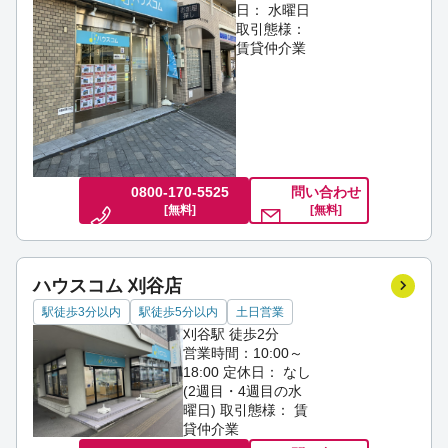
日： 水曜日
取引態様：
賃貸仲介業
0800-170-5525
問い合わせ
[無料]
[無料]
ハウスコム 刈谷店
駅徒歩3分以内
駅徒歩5分以内
土日営業
刈谷駅 徒歩2分
営業時間：10:00～
18:00
定休日： なし
(2週目・4週目の水
曜日)
取引態様： 賃
貸仲介業