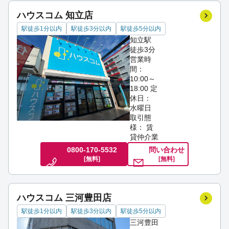
ハウスコム 知立店
駅徒歩1分以内
駅徒歩3分以内
駅徒歩5分以内
知立駅
徒歩3分
営業時
間：
10:00～
18:00
定
休日：
水曜日
取引態
様： 賃
貸仲介業
0800-170-5532
問い合わせ
[無料]
[無料]
ハウスコム 三河豊田店
駅徒歩1分以内
駅徒歩3分以内
駅徒歩5分以内
三河豊田