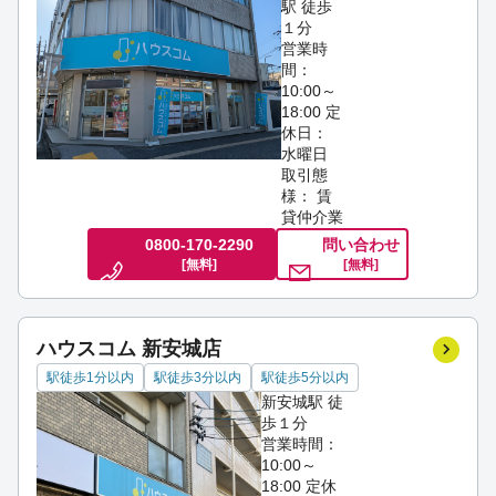
駅 徒歩
１分
営業時
間：
10:00～
18:00
定
休日：
水曜日
取引態
様： 賃
貸仲介業
0800-170-2290
問い合わせ
[無料]
[無料]
ハウスコム 新安城店
駅徒歩1分以内
駅徒歩3分以内
駅徒歩5分以内
新安城駅 徒
歩１分
営業時間：
10:00～
18:00
定休