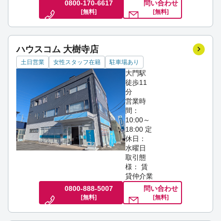
0800-170-6617
問い合わせ
[無料]
[無料]
ハウスコム 大樹寺店
土日営業
女性スタッフ在籍
駐車場あり
大門駅
徒歩11
分
営業時
間：
10:00～
18:00
定
休日：
水曜日
取引態
様： 賃
貸仲介業
0800-888-5007
問い合わせ
[無料]
[無料]