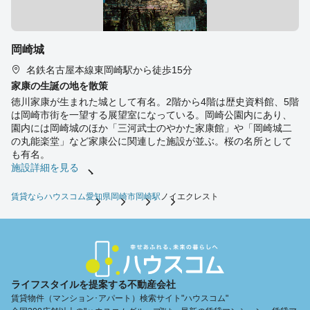
岡崎城
名鉄名古屋本線東岡崎駅から徒歩15分
家康の生誕の地を散策
徳川家康が生まれた城として有名。2階から4階は歴史資料館、5階
は岡崎市街を一望する展望室になっている。岡崎公園内にあり、
園内には岡崎城のほか「三河武士のやかた家康館」や「岡崎城二
の丸能楽堂」など家康公に関連した施設が並ぶ。桜の名所として
も有名。
施設詳細を見る
賃貸ならハウスコム
愛知県
岡崎市
岡崎駅
ノイエクレスト
ライフスタイルを提案する不動産会社
賃貸物件（マンション･アパート）検索サイト"ハウスコム"