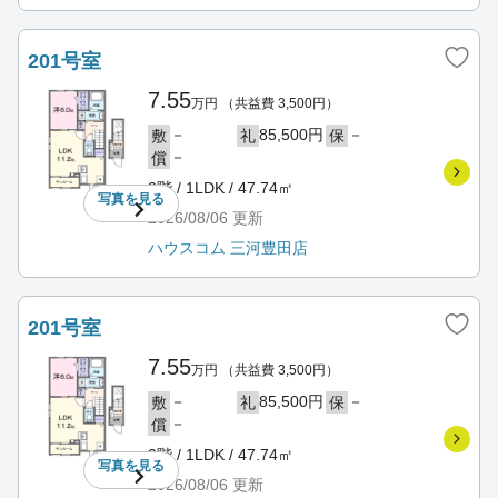
201号室
7.55
万円
（共益費 3,500円）
－
85,500円
－
敷
礼
保
－
償
2階 / 1LDK / 47.74㎡
写真を
見る
2026/08/06
更新
ハウスコム 三河豊田店
201号室
7.55
万円
（共益費 3,500円）
－
85,500円
－
敷
礼
保
－
償
2階 / 1LDK / 47.74㎡
写真を
見る
2026/08/06
更新