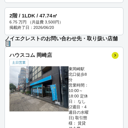
2階 / 1LDK / 47.74㎡
6.75
万円
（共益費 3,500円）
掲載終了日：2026/06/20
ノイエクレストのお問い合わせ先・取り扱い店舗
ハウスコム 岡崎店
土日営業
東岡崎駅
北口徒歩8
分
営業時間：
10:00～
18:00
定休
日： なし
(2週目・4
週目の水曜
日)
取引態
様： 賃貸