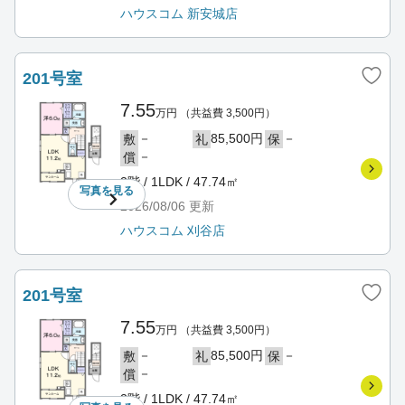
ハウスコム 新安城店
201号室
7.55
万円
（共益費 3,500円）
－
85,500円
－
敷
礼
保
－
償
2階 / 1LDK / 47.74㎡
写真を
見る
2026/08/06
更新
ハウスコム 刈谷店
201号室
7.55
万円
（共益費 3,500円）
－
85,500円
－
敷
礼
保
－
償
2階 / 1LDK / 47.74㎡