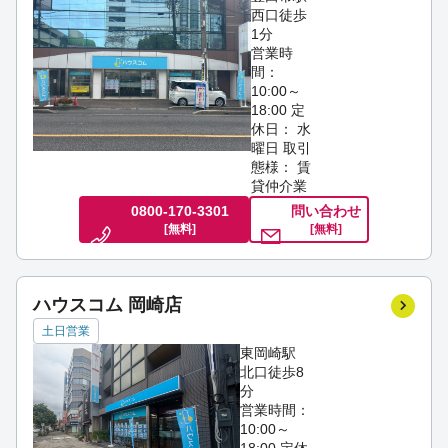
西口徒歩
1分
営業時
間：
10:00～
18:00
定
休日： 水
曜日
取引
態様： 賃
貸仲介業
0800-170-3301
問い合わせ
[無料]
[無料]
ハウスコム 岡崎店
土日営業
東岡崎駅
北口徒歩8
分
営業時間：
10:00～