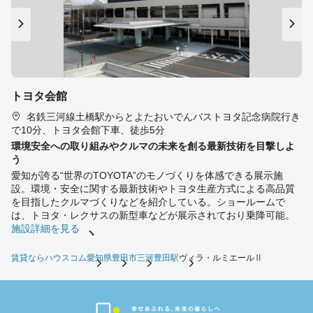
トヨタ会館
名鉄三河線土橋駅からとよたおいでんバストヨタ記念病院行き
で10分、トヨタ会館下車、徒歩5分
環境安全への取り組みやクルマの未来を創る最新技術を目撃しよ
う
愛知が誇る“世界のTOYOTA”のモノづくりを体感できる展示施
設。環境・安全に関する最新技術やトヨタ生産方式による高品質
を目指したクルマづくりなどを紹介している。ショールームで
は、トヨタ・レクサスの新型車などが展示されており乗降可能。
施設詳細を見る
賃貸ならハウスコム
愛知県
豊田市
三河豊田駅
ヴィラ・ルミエールⅡ