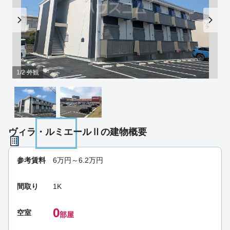
1/2 外観
ヴィラ・ルミエールⅡの建物概要
参考賃料
6
万円～
6.2
万円
間取り
1K
0
空室
部屋