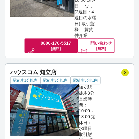
18:00
定休
日： なし
(2週目・4
週目の水曜
日)
取引態
様： 賃貸
仲介業
0800-170-5517
問い合わせ
[無料]
[無料]
ハウスコム 知立店
駅徒歩1分以内
駅徒歩3分以内
駅徒歩5分以内
知立駅
徒歩3分
営業時
間：
10:00～
18:00
定
休日：
水曜日
取引態