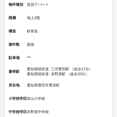
物件種別
賃貸アパート
階層
地上2階
構造
鉄骨造
築年数
新築
駐車場
***
愛知環状鉄道
三河豊田駅
（徒歩17分）
最寄駅
愛知環状鉄道
末野原駅
（徒歩20分）
所在地
愛知県豊田市豊栄町
小学校学区
前山小学校
中学校学区
末野原中学校