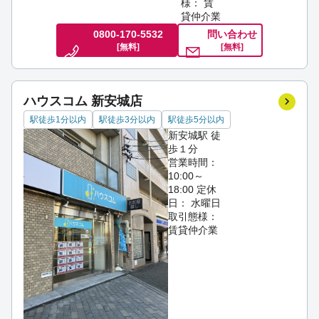
様： 賃
貸仲介業
0800-170-5532
問い合わせ
[無料]
[無料]
ハウスコム 新安城店
駅徒歩1分以内
駅徒歩3分以内
駅徒歩5分以内
新安城駅 徒
歩１分
営業時間：
10:00～
18:00
定休
日： 水曜日
取引態様：
賃貸仲介業