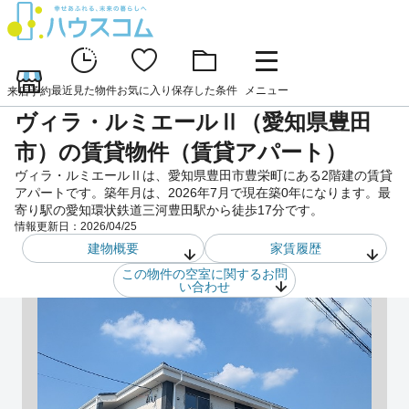
最近見た物件
お気に入り
保存した条件
メニュー
来店予約
ヴィラ・ルミエールⅡ（愛知県豊田
市）の賃貸物件（賃貸アパート）
ヴィラ・ルミエールⅡは、愛知県豊田市豊栄町にある2階建の賃貸
アパートです。築年月は、2026年7月で現在築0年になります。最
寄り駅の愛知環状鉄道三河豊田駅から徒歩17分です。
情報更新日：
2026/04/25
建物概要
家賃履歴
この物件の空室に関するお問
い合わせ