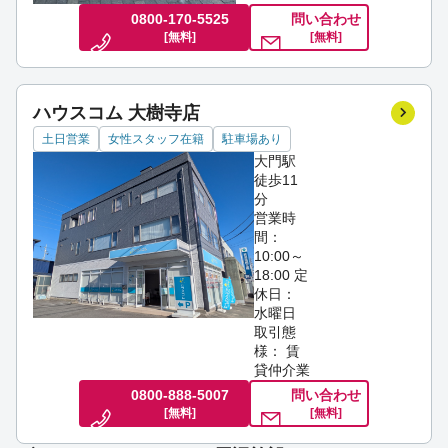
0800-170-5525
問い合わせ
[無料]
[無料]
ハウスコム 大樹寺店
土日営業
女性スタッフ在籍
駐車場あり
大門駅
徒歩11
分
営業時
間：
10:00～
18:00
定
休日：
水曜日
取引態
様： 賃
貸仲介業
0800-888-5007
問い合わせ
[無料]
[無料]