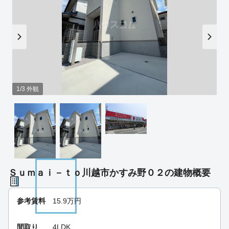
1/3 外観
Ｓｕｍａｉ－ｔｏ川越市かすみ野０２の建物概要
参考賃料
15.9
万円
間取り
4LDK