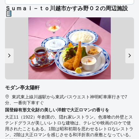
Ｓｕｍａｉ－ｔｏ川越市かすみ野０２の周辺施設
モダン亭太陽軒
東武東上線川越駅から東武バスウエスト神明町車庫行きで7
分、一番街下車すぐ
国登録有形文化財の美しい洋館で大正ロマンの香りを
大正11（1922）年創業の、隠れ家レストラン。色漆喰の外壁とス
テンドグラスが美しいレトロな建物は、テレビや映画のロケで使
用されたこともある。1階は昭和初期を思わせるレトロなレストラ
ン、2階は大正ロマンを感じさせる和洋折衷の座敷となっている。