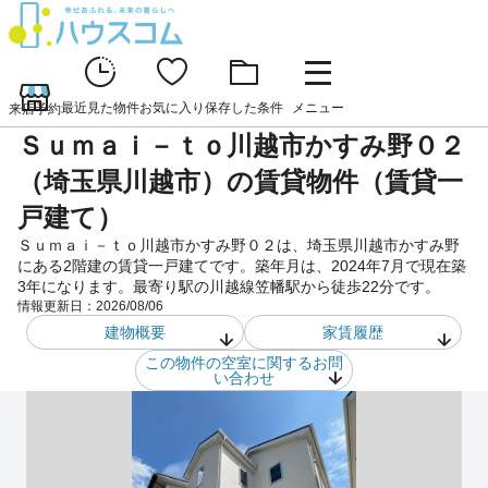
最近見た物件
お気に入り
保存した条件
メニュー
来店予約
Ｓｕｍａｉ－ｔｏ川越市かすみ野０２
（埼玉県川越市）の賃貸物件（賃貸一
戸建て）
Ｓｕｍａｉ－ｔｏ川越市かすみ野０２は、埼玉県川越市かすみ野
にある2階建の賃貸一戸建てです。築年月は、2024年7月で現在築
3年になります。最寄り駅の川越線笠幡駅から徒歩22分です。
情報更新日：
2026/08/06
建物概要
家賃履歴
この物件の空室に関するお問
い合わせ