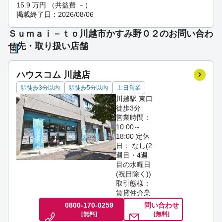
15.9
万円
（共益費 －）
掲載終了日：2026/08/06
Ｓｕｍａｉ－ｔｏ川越市かすみ野０２のお問い合わ
せ先・取り扱い店舗
ハウスコム 川越店
駅徒歩3分以内
駅徒歩5分以内
土日営業
川越駅 東口
徒歩3分
営業時間：
10:00～
18:00
定休
日： なし(2
週目・4週
目の水曜日
(祝日除く))
取引態様：
賃貸仲介業
0800-170-0259
問い合わせ
[無料]
[無料]