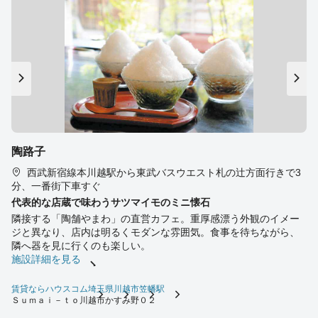
陶路子
西武新宿線本川越駅から東武バスウエスト札の辻方面行きで3
分、一番街下車すぐ
代表的な店蔵で味わうサツマイモのミニ懐石
隣接する「陶舗やまわ」の直営カフェ。重厚感漂う外観のイメー
ジと異なり、店内は明るくモダンな雰囲気。食事を待ちながら、
隣へ器を見に行くのも楽しい。
施設詳細を見る
賃貸ならハウスコム
埼玉県
川越市
笠幡駅
Ｓｕｍａｉ－ｔｏ川越市かすみ野０２