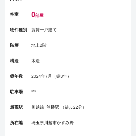
0
空室
部屋
物件種別
賃貸一戸建て
階層
地上2階
構造
木造
築年数
2024年7月（築3年）
駐車場
***
最寄駅
川越線
笠幡駅
（徒歩22分）
所在地
埼玉県川越市かすみ野