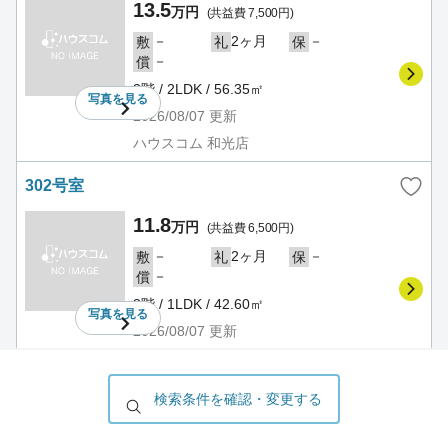
13.5
万円
(共益費 7,500円)
－
2ヶ月
－
敷
礼
保
－
償
3階 / 2LDK / 56.35㎡
写真を
見る
2026/08/07
更新
ハウスコム 和光店
302号室
11.8
万円
(共益費 6,500円)
－
2ヶ月
－
敷
礼
保
－
償
3階 / 1LDK / 42.60㎡
写真を
見る
2026/08/07
更新
ハウスコム 和光店
検索条件を確認・変更する
303号室
15.4
万円
(共益費 7,500円)