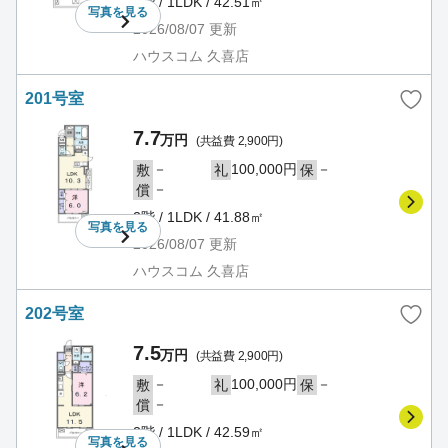
1階 / 1LDK / 42.51㎡
写真を
見る
2026/08/07
更新
ハウスコム 久喜店
201号室
7.7
万円
(共益費 2,900円)
－
100,000円
－
敷
礼
保
－
償
2階 / 1LDK / 41.88㎡
写真を
見る
2026/08/07
更新
ハウスコム 久喜店
202号室
7.5
万円
(共益費 2,900円)
－
100,000円
－
敷
礼
保
－
償
2階 / 1LDK / 42.59㎡
写真を
見る