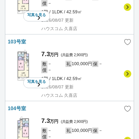
－
償
1階 / 1LDK / 42.59㎡
写真を
見る
2026/08/07
更新
ハウスコム 久喜店
103号室
7.3
万円
(共益費 2,900円)
－
100,000円
－
敷
礼
保
－
償
1階 / 1LDK / 42.59㎡
写真を
見る
2026/08/07
更新
ハウスコム 久喜店
104号室
7.3
万円
(共益費 2,900円)
－
100,000円
－
敷
礼
保
－
償