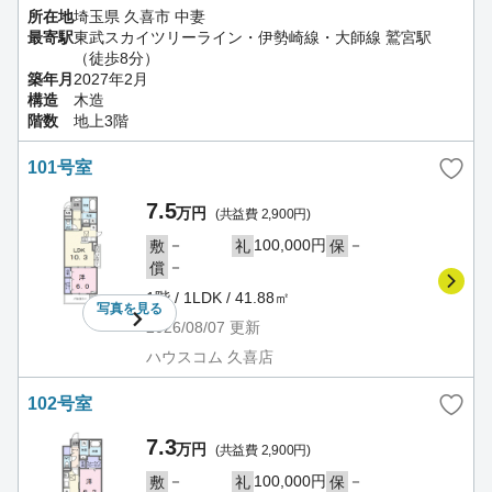
所在地
埼玉県 久喜市 中妻
最寄駅
東武スカイツリーライン・伊勢崎線・大師線 鷲宮駅
（徒歩8分）
築年月
2027年2月
構造
木造
階数
地上3階
101号室
7.5
万円
(共益費 2,900円)
－
100,000円
－
敷
礼
保
－
償
1階 / 1LDK / 41.88㎡
写真を
見る
2026/08/07
更新
ハウスコム 久喜店
102号室
7.3
万円
(共益費 2,900円)
－
100,000円
－
敷
礼
保