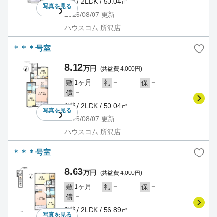
1階 / 2LDK / 50.04㎡
写真を
見る
2026/08/07
更新
ハウスコム 所沢店
＊＊＊号室
8.12
万円
(共益費 4,000円)
1ヶ月
－
－
敷
礼
保
－
償
1階 / 2LDK / 50.04㎡
写真を
見る
2026/08/07
更新
ハウスコム 所沢店
＊＊＊号室
8.63
万円
(共益費 4,000円)
1ヶ月
－
－
敷
礼
保
－
償
2階 / 2LDK / 56.89㎡
写真を
見る