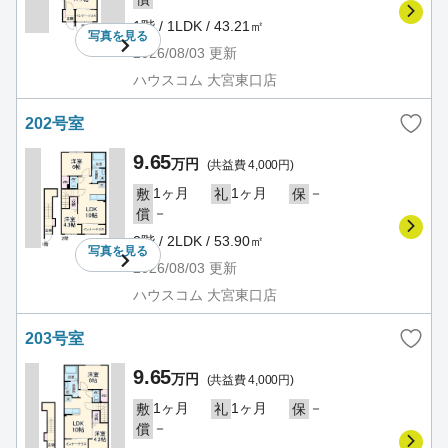
1階 / 1LDK / 43.21㎡
写真を
見る
2026/08/03
更新
ハウスコム 大宮東口店
202号室
9.65
万円
(共益費 4,000円)
1ヶ月
1ヶ月
－
敷
礼
保
－
償
2階 / 2LDK / 53.90㎡
写真を
見る
2026/08/03
更新
ハウスコム 大宮東口店
203号室
9.65
万円
(共益費 4,000円)
1ヶ月
1ヶ月
－
敷
礼
保
－
償