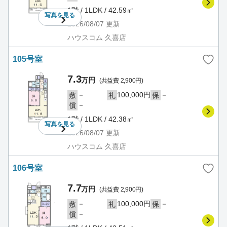
1階 / 1LDK / 42.59㎡
写真を
見る
2026/08/07
更新
ハウスコム 久喜店
105号室
7.3
万円
(共益費 2,900円)
－
100,000円
－
敷
礼
保
－
償
1階 / 1LDK / 42.38㎡
写真を
見る
2026/08/07
更新
ハウスコム 久喜店
106号室
7.7
万円
(共益費 2,900円)
－
100,000円
－
敷
礼
保
－
償