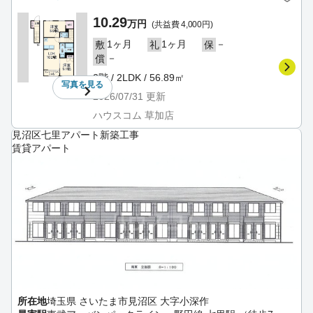
10.29
万円
(共益費 4,000円)
1ヶ月
1ヶ月
－
敷
礼
保
－
償
2階 / 2LDK / 56.89㎡
写真を
見る
2026/07/31
更新
ハウスコム 草加店
見沼区七里アパート新築工事
賃貸アパート
所在地
埼玉県 さいたま市見沼区 大字小深作