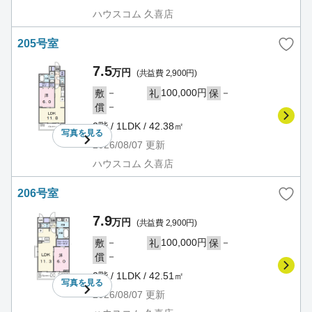
ハウスコム 久喜店
205号室
7.5
万円
(共益費 2,900円)
－
100,000円
－
敷
礼
保
－
償
2階 / 1LDK / 42.38㎡
写真を
見る
2026/08/07
更新
ハウスコム 久喜店
206号室
7.9
万円
(共益費 2,900円)
－
100,000円
－
敷
礼
保
－
償
2階 / 1LDK / 42.51㎡
写真を
見る
2026/08/07
更新