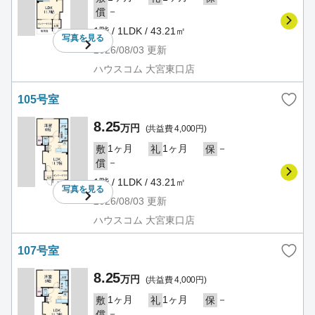
－
償
1階 / 1LDK / 43.21㎡
写真を
見る
2026/08/03
更新
ハウスコム 大宮東口店
105号室
8.25
万円
(共益費 4,000円)
1ヶ月
1ヶ月
－
敷
礼
保
－
償
1階 / 1LDK / 43.21㎡
写真を
見る
2026/08/03
更新
ハウスコム 大宮東口店
107号室
8.25
万円
(共益費 4,000円)
1ヶ月
1ヶ月
－
敷
礼
保
－
償