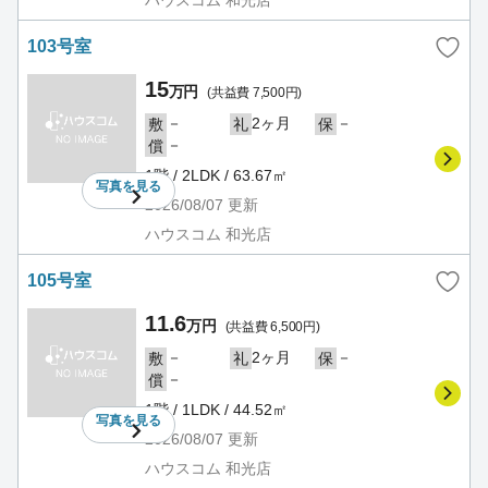
103号室
15
万円
(共益費 7,500円)
－
2ヶ月
－
敷
礼
保
－
償
1階 / 2LDK / 63.67㎡
写真を
見る
2026/08/07
更新
ハウスコム 和光店
105号室
11.6
万円
(共益費 6,500円)
－
2ヶ月
－
敷
礼
保
－
償
1階 / 1LDK / 44.52㎡
写真を
見る
2026/08/07
更新
ハウスコム 和光店