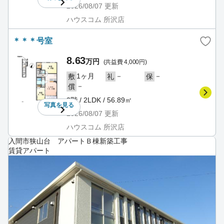
2026/08/07
更新
ハウスコム 所沢店
＊＊＊号室
8.63
万円
(共益費 4,000円)
1ヶ月
－
－
敷
礼
保
－
償
2階 / 2LDK / 56.89㎡
写真を
見る
2026/08/07
更新
ハウスコム 所沢店
入間市狭山台 アパートＢ棟新築工事
賃貸アパート