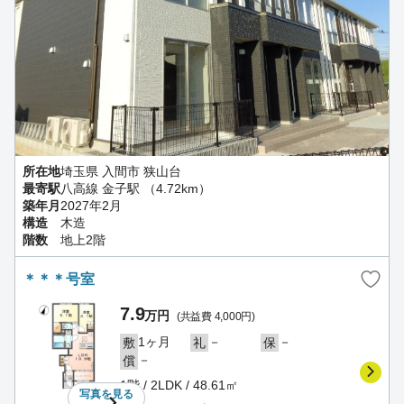
所在地
埼玉県 入間市 狭山台
最寄駅
八高線 金子駅 （4.72km）
築年月
2027年2月
構造
木造
階数
地上2階
＊＊＊号室
7.9
万円
(共益費 4,000円)
1ヶ月
－
－
敷
礼
保
－
償
1階 / 2LDK / 48.61㎡
写真を
見る