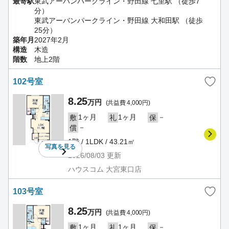
最寄駅
東武アーバンパークライン・野田線 七里駅 （徒歩7
分）
東武アーバンパークライン・野田線 大和田駅 （徒歩
25分）
築年月
2027年2月
構造
木造
階数
地上2階
102号室
8.25
万円
(共益費 4,000円)
1ヶ月
1ヶ月
－
敷
礼
保
－
償
1階 / 1LDK / 43.21㎡
写真を
見る
2026/08/03
更新
ハウスコム 大宮東口店
103号室
8.25
万円
(共益費 4,000円)
1ヶ月
1ヶ月
－
敷
礼
保