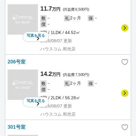
11.7
万円
(共益費 6,500円)
－
2ヶ月
－
敷
礼
保
－
償
2階 / 1LDK / 44.52㎡
写真を
見る
2026/08/07
更新
ハウスコム 和光店
206号室
14.2
万円
(共益費 7,500円)
－
2ヶ月
－
敷
礼
保
－
償
2階 / 2LDK / 56.28㎡
写真を
見る
2026/08/07
更新
ハウスコム 和光店
301号室