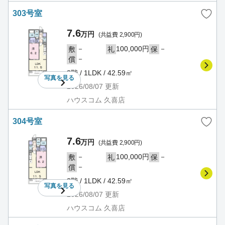
303号室
7.6
万円
(共益費 2,900円)
－
100,000円
－
敷
礼
保
－
償
3階 / 1LDK / 42.59㎡
写真を
見る
2026/08/07
更新
ハウスコム 久喜店
304号室
7.6
万円
(共益費 2,900円)
－
100,000円
－
敷
礼
保
－
償
3階 / 1LDK / 42.59㎡
写真を
見る
2026/08/07
更新
ハウスコム 久喜店