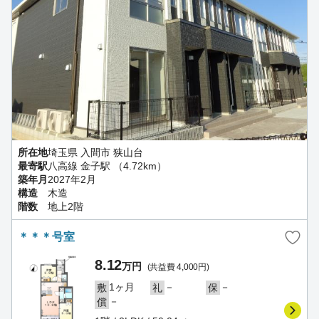
所在地
埼玉県 入間市 狭山台
最寄駅
八高線 金子駅 （4.72km）
築年月
2027年2月
構造
木造
階数
地上2階
＊＊＊号室
8.12
万円
(共益費 4,000円)
1ヶ月
－
－
敷
礼
保
－
償