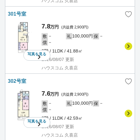
ハウスコム 久喜店
301号室
7.8
万円
(共益費 2,900円)
－
100,000円
－
敷
礼
保
－
償
3階 / 1LDK / 41.88㎡
写真を
見る
2026/08/07
更新
ハウスコム 久喜店
302号室
7.6
万円
(共益費 2,900円)
－
100,000円
－
敷
礼
保
－
償
3階 / 1LDK / 42.59㎡
写真を
見る
2026/08/07
更新
ハウスコム 久喜店