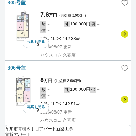
305号室
7.6
万円
(共益費 2,900円)
－
100,000円
－
敷
礼
保
－
償
3階 / 1LDK / 42.38㎡
写真を
見る
2026/08/07
更新
ハウスコム 久喜店
306号室
8
万円
(共益費 2,900円)
－
100,000円
－
敷
礼
保
－
償
3階 / 1LDK / 42.51㎡
写真を
見る
2026/08/07
更新
ハウスコム 久喜店
草加市青柳６丁目アパート新築工事
賃貸アパート