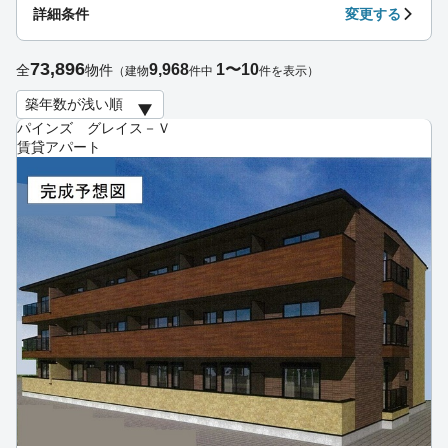
詳細条件
変更する
73,896
9,968
1〜10
全
物件
（建物
件中
件を表示）
パインズ グレイス－Ｖ
賃貸アパート