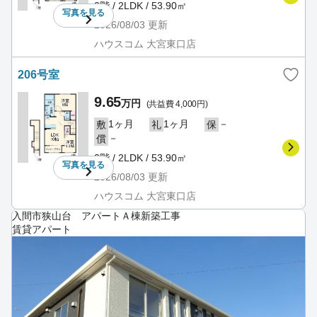
2階 / 2LDK / 53.90㎡
写真を
見る
2026/08/03
更新
ハウスコム 大宮東口店
206号室
9.65
万円
(共益費 4,000円)
1ヶ月
1ヶ月
－
敷
礼
保
－
償
2階 / 2LDK / 53.90㎡
写真を
見る
2026/08/03
更新
ハウスコム 大宮東口店
入間市狭山台 アパートＡ棟新築工事
賃貸アパート