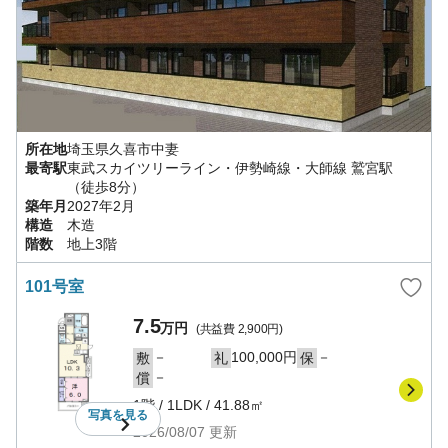
所在地
埼玉県
久喜市
中妻
最寄駅
東武スカイツリーライン・伊勢崎線・大師線
鷲宮駅
（徒歩8分）
築年月
2027年2月
構造
木造
階数
地上3階
101号室
7.5
万円
(共益費
2,900円
)
－
100,000円
－
敷
礼
保
－
償
1階
/
1LDK
/
41.88㎡
写真を
見る
2026/08/07
更新