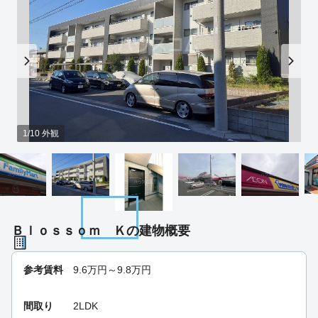
1/10 外観
Ｂｌｏｓｓｏｍ Ｋの建物概要
参考賃料
9.6
万円～
9.8
万円
間取り
2LDK