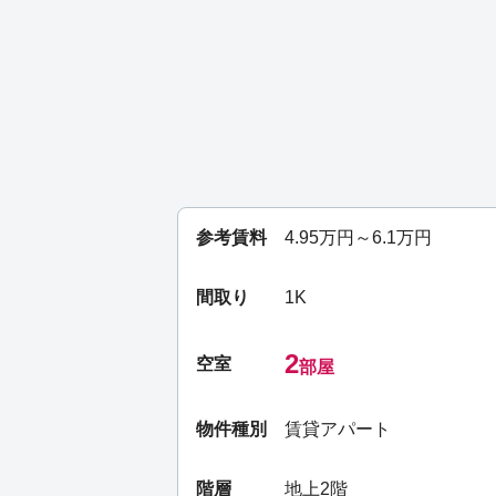
参考賃料
4.95
万円～
6.1
万円
間取り
1K
2
空室
部屋
物件種別
賃貸アパート
階層
地上2階