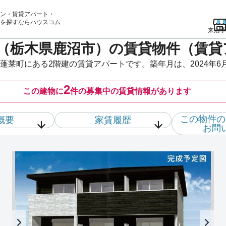
ン・賃貸アパート・
を
探すならハウスコム
来店予
（栃木県鹿沼市）の賃貸物件（賃貸
蓬莱町にある2階建の賃貸アパートです。築年月は、2024年6
2
この建物に
件の
募集中の賃貸情報があります
この物件の
概要
家賃履歴
お問