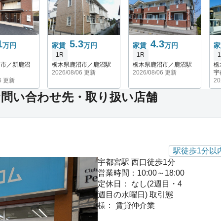
1
5.3
4.3
万円
家賃
万円
家賃
万円
家
1R
1R
沼市／新鹿沼
栃木県鹿沼市／鹿沼駅
栃木県鹿沼市／鹿沼駅
栃
2026/08/06 更新
2026/08/06 更新
宇
06 更新
20
お問い合わせ先・取り扱い店舗
駅徒歩1分以
宇都宮駅 西口徒歩1分
営業時間：10:00～18:00
定休日： なし(2週目・4
週目の水曜日)
取引態
様： 賃貸仲介業