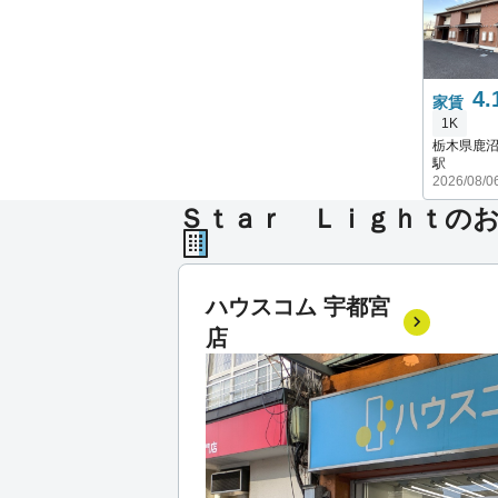
4.
家賃
1K
栃木県鹿
駅
2026/08/
Ｓｔａｒ Ｌｉｇｈｔの
ハウスコム 宇都宮
店