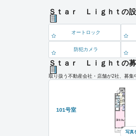
Ｓｔａｒ Ｌｉｇｈｔの
オートロック
防犯カメラ
Ｓｔａｒ Ｌｉｇｈｔの
取り扱う不動産会社・店舗が2社、募集
101号室
写真