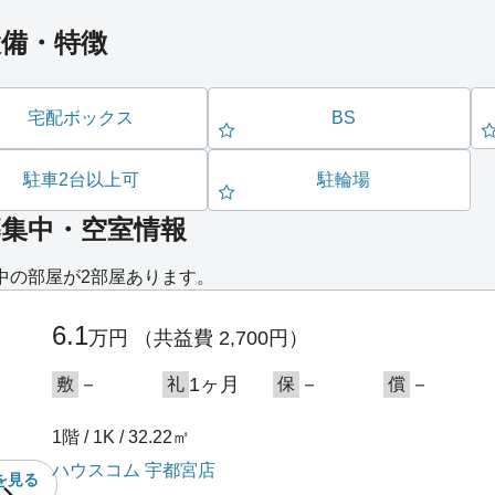
設備・特徴
宅配ボックス
BS
駐車2台以上可
駐輪場
募集中・空室情報
中の部屋が2部屋あります。
6.1
万円
（共益費 2,700円）
－
1ヶ月
－
－
敷
礼
保
償
1階 / 1K / 32.22㎡
ハウスコム 宇都宮店
を
見る