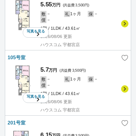
5.55
万円
(共益費 3,500円)
－
1ヶ月
－
敷
礼
保
－
償
1階 / 1LDK / 43.61㎡
写真を
見る
2026/08/06
更新
ハウスコム 宇都宮店
105号室
5.7
万円
(共益費 3,500円)
－
1ヶ月
－
敷
礼
保
－
償
1階 / 1LDK / 43.61㎡
写真を
見る
2026/08/06
更新
ハウスコム 宇都宮店
201号室
6.15
万円
(共益費 3,500円)