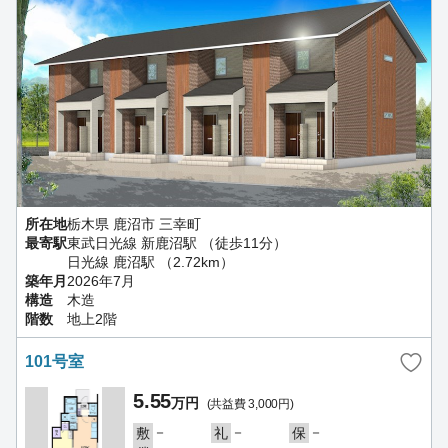
所在地
栃木県 鹿沼市 三幸町
最寄駅
東武日光線 新鹿沼駅 （徒歩11分）
日光線 鹿沼駅 （2.72km）
築年月
2026年7月
構造
木造
階数
地上2階
101号室
5.55
万円
(共益費 3,000円)
－
－
－
敷
礼
保