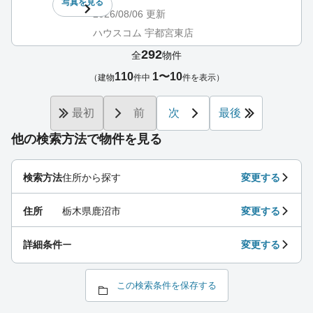
写真を
見る
2026/08/06
更新
ハウスコム 宇都宮東店
292
全
物件
110
1〜10
（建物
件中
件を表示）
最初
前
次
最後
他の検索方法で物件を見る
検索方法
住所から探す
変更する
住所
栃木県鹿沼市
変更する
詳細条件
ー
変更する
この検索条件を保存する