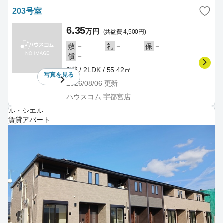
203号室
6.35
万円
(共益費 4,500円)
－
－
－
敷
礼
保
－
償
2階 / 2LDK / 55.42㎡
写真を
見る
2026/08/06
更新
ハウスコム 宇都宮店
ル・シエル
賃貸アパート