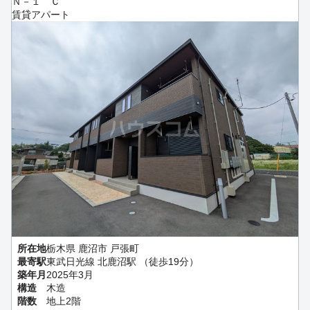
Ｎ－１ Ｃ
賃貸アパート
所在地
栃木県 鹿沼市 戸張町
最寄駅
東武日光線 北鹿沼駅 （徒歩19分）
築年月
2025年3月
構造
木造
階数
地上2階