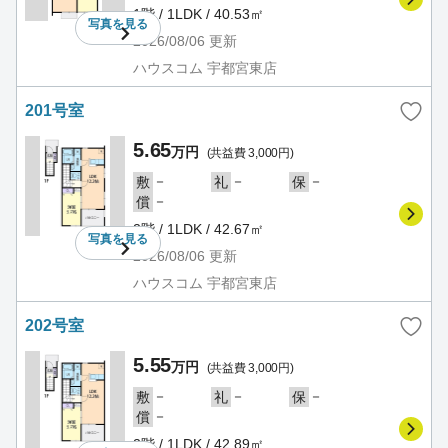
1階 / 1LDK / 40.53㎡
写真を
見る
2026/08/06
更新
ハウスコム 宇都宮東店
201号室
5.65
万円
(共益費 3,000円)
－
－
－
敷
礼
保
－
償
2階 / 1LDK / 42.67㎡
写真を
見る
2026/08/06
更新
ハウスコム 宇都宮東店
202号室
5.55
万円
(共益費 3,000円)
－
－
－
敷
礼
保
－
償
2階 / 1LDK / 42.89㎡