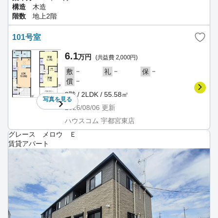
構造
木造
階数
地上2階
101号室
6.1
万円
(共益費 2,000円)
－
－
－
敷
礼
保
－
償
2階 / 2LDK / 55.58㎡
写真を
見る
2026/08/06
更新
ハウスコム 宇都宮東店
グレース メロウ Ｅ
賃貸アパート