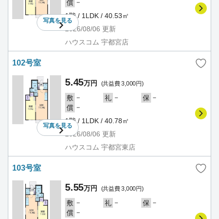
－
償
1階 / 1LDK / 40.53㎡
写真を
見る
2026/08/06
更新
ハウスコム 宇都宮店
102号室
5.45
万円
(共益費 3,000円)
－
－
－
敷
礼
保
－
償
1階 / 1LDK / 40.78㎡
写真を
見る
2026/08/06
更新
ハウスコム 宇都宮東店
103号室
5.55
万円
(共益費 3,000円)
－
－
－
敷
礼
保
－
償