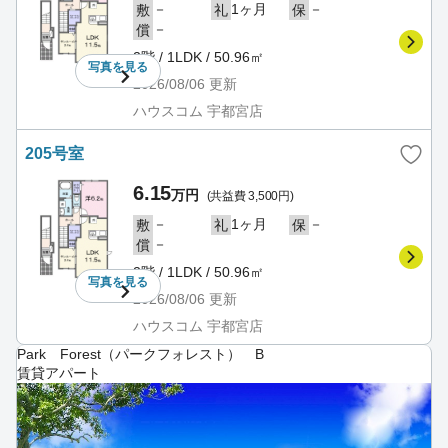
－
1ヶ月
－
敷
礼
保
－
償
2階 / 1LDK / 50.96㎡
写真を
見る
2026/08/06
更新
ハウスコム 宇都宮店
205号室
6.15
万円
(共益費 3,500円)
－
1ヶ月
－
敷
礼
保
－
償
2階 / 1LDK / 50.96㎡
写真を
見る
2026/08/06
更新
ハウスコム 宇都宮店
Park Forest（パークフォレスト） B
賃貸アパート