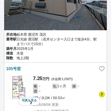
所在地
栃木県 鹿沼市 茂呂
最寄駅
日光線 鹿沼駅 （花木センター入口まで徒歩4分、駅
までバスで15分）
築年月
2025年1月
構造
木造
階数
地上2階
105号室
7.25
万円
(共益費 3,200円)
－
1ヶ月
－
敷
礼
保
－
償
1階 / 2LDK / 50.53㎡
写真を
見る
2026/08/06
更新