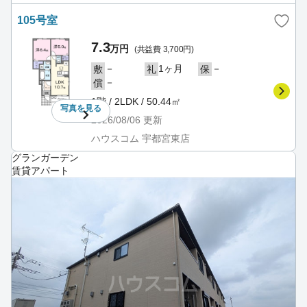
105号室
7.3
万円
(共益費 3,700円)
－
1ヶ月
－
敷
礼
保
－
償
1階 / 2LDK / 50.44㎡
写真を
見る
2026/08/06
更新
ハウスコム 宇都宮東店
グランガーデン
賃貸アパート