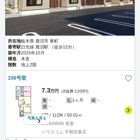
所在地
栃木県 鹿沼市 東町
最寄駅
日光線 鹿沼駅 （徒歩12分）
築年月
2025年10月
構造
木造
階数
地上2階
106号室
7.3
万円
(共益費 3,200円)
－
1ヶ月
－
敷
礼
保
－
償
1階 / 1LDK / 50.01㎡
写真を
見る
2026/08/06
更新
ハウスコム 宇都宮東店