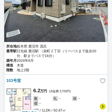
所在地
栃木県 鹿沼市 茂呂
最寄駅
日光線 鹿沼駅 （栄町２丁目（リーバスまで徒歩20
分、駅までバスで16分）
築年月
2024年8月
構造
木造
階数
地上2階
103号室
6.2
万円
(共益費 3,700円)
－
－
－
敷
礼
保
－
償
1階 / 1LDK / 50.87㎡