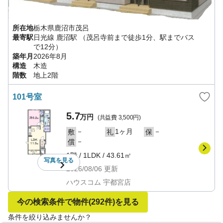
所在地
栃木県
鹿沼市
茂呂
最寄駅
日光線
鹿沼駅
（茂呂寺前まで徒歩1分、駅までバス
で12分）
築年月
2026年8月
構造
木造
階数
地上2階
101号室
5.7
万円
(共益費
3,500円
)
－
1ヶ月
－
敷
礼
保
－
償
1階
/
1LDK
/
43.61㎡
写真を
見る
2026/08/06
更新
ハウスコム 宇都宮店
今の検索条件で物件
(292件)
を見る
条件を絞り込みませんか？