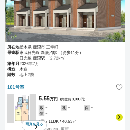
所在地
栃木県 鹿沼市 三幸町
最寄駅
東武日光線 新鹿沼駅 （徒歩11分）
日光線 鹿沼駅 （2.72km）
築年月
2026年7月
構造
木造
階数
地上2階
101号室
5.55
万円
(共益費 3,000円)
－
－
－
敷
礼
保
－
償
1階 / 1LDK / 40.53㎡
写真を
見る
2026/08/06
更新