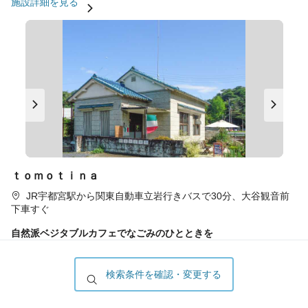
施設詳細を見る
ｔｏｍｏｔｉｎａ
JR宇都宮駅から関東自動車立岩行きバスで30分、大谷観音前
下車すぐ
自然派ベジタブルカフェでなごみのひとときを
地元産の新鮮野菜を中心に、安心＆ヘルシーにこだわった料理や
スイーツを提供。混み合う週末などは、予約をしてから訪れた
検索条件を確認・変更する
い。
施設詳細を見る