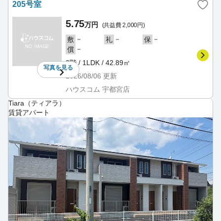
205号室
5.75
万円
(共益費 2,000円)
－
－
－
敷
礼
保
－
償
2階 / 1LDK / 42.89㎡
写真を
見る
2026/08/06
更新
ハウスコム 宇都宮店
Tiara（ティアラ）
賃貸アパート