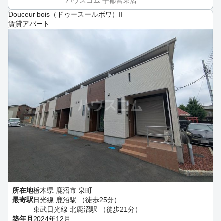
ハウスコム 宇都宮東店
Douceur bois（ドゥースールボワ）II
賃貸アパート
所在地
栃木県 鹿沼市 泉町
最寄駅
日光線 鹿沼駅 （徒歩25分）
東武日光線 北鹿沼駅 （徒歩21分）
築年月
2024年12月