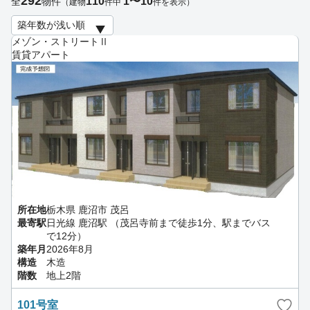
292
110
1〜10
全
物件
（建物
件中
件を表示）
メゾン・ストリートⅡ
賃貸アパート
所在地
栃木県 鹿沼市 茂呂
最寄駅
日光線 鹿沼駅 （茂呂寺前まで徒歩1分、駅までバス
で12分）
築年月
2026年8月
構造
木造
階数
地上2階
101号室