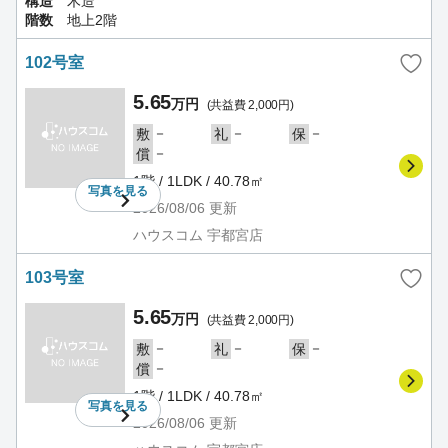
構造
木造
階数
地上2階
102号室
5.65
万円
(共益費 2,000円)
－
－
－
敷
礼
保
－
償
1階 / 1LDK / 40.78㎡
写真を
見る
2026/08/06
更新
ハウスコム 宇都宮店
103号室
5.65
万円
(共益費 2,000円)
－
－
－
敷
礼
保
－
償
1階 / 1LDK / 40.78㎡
写真を
見る
2026/08/06
更新