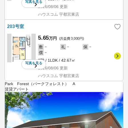
写真を
見る
2026/08/06
更新
ハウスコム 宇都宮東店
203号室
5.65
万円
(共益費 3,000円)
－
－
－
敷
礼
保
－
償
2階 / 1LDK / 42.67㎡
写真を
見る
2026/08/06
更新
ハウスコム 宇都宮東店
Park Forest（パークフォレスト） A
賃貸アパート