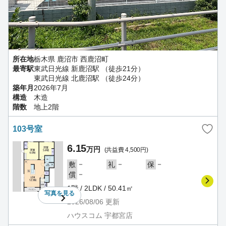
所在地
栃木県 鹿沼市 西鹿沼町
最寄駅
東武日光線 新鹿沼駅 （徒歩21分）
東武日光線 北鹿沼駅 （徒歩24分）
築年月
2026年7月
構造
木造
階数
地上2階
103号室
6.15
万円
(共益費 4,500円)
－
－
－
敷
礼
保
－
償
1階 / 2LDK / 50.41㎡
写真を
見る
2026/08/06
更新
ハウスコム 宇都宮店