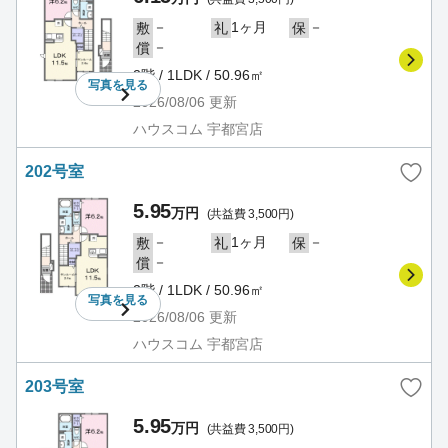
－
1ヶ月
－
敷
礼
保
－
償
2階 / 1LDK / 50.96㎡
写真を
見る
2026/08/06
更新
ハウスコム 宇都宮店
202号室
5.95
万円
(共益費 3,500円)
－
1ヶ月
－
敷
礼
保
－
償
2階 / 1LDK / 50.96㎡
写真を
見る
2026/08/06
更新
ハウスコム 宇都宮店
203号室
5.95
万円
(共益費 3,500円)