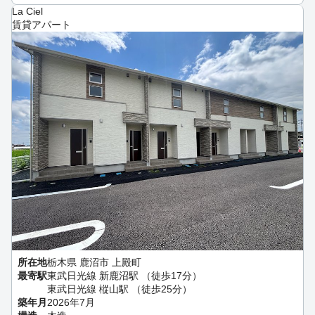
La Ciel
賃貸アパート
所在地
栃木県 鹿沼市 上殿町
最寄駅
東武日光線 新鹿沼駅 （徒歩17分）
東武日光線 樅山駅 （徒歩25分）
築年月
2026年7月