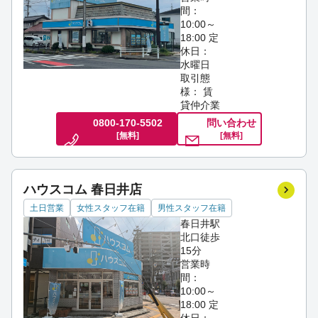
間：
10:00～
18:00
定
休日：
水曜日
取引態
様： 賃
貸仲介業
0800-170-5502
問い合わせ
[無料]
[無料]
ハウスコム 春日井店
土日営業
女性スタッフ在籍
男性スタッフ在籍
春日井駅
北口徒歩
15分
営業時
間：
10:00～
18:00
定