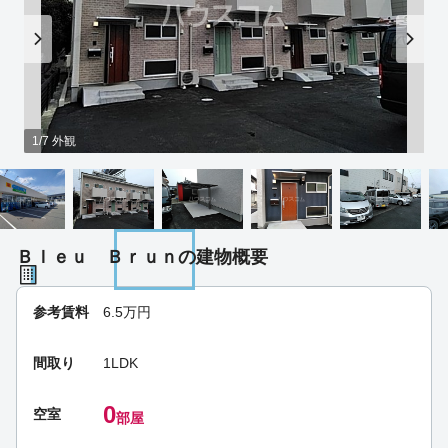
1/7 外観
Ｂｌｅｕ Ｂｒｕｎの建物概要
参考賃料
6.5
万円
間取り
1LDK
0
空室
部屋