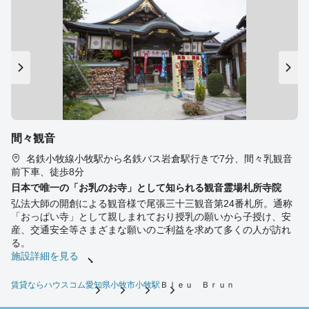
間々観音
名鉄小牧線小牧駅から名鉄バス岩倉駅行きで7分、間々乳観音
前下車、徒歩8分
日本で唯一の「お乳のお寺」として知られる観音霊場札所寺院
弘法大師の開創による観音様で尾張三十三観音第24番札所。通称
「おっぱい寺」として親しまれており授乳の願いから子授け、安
産、交通安全等さまざまな願いのご利益を求めて多くの人が訪れ
る。
施設詳細を見る
賃貸ならハウスコム
愛知県
小牧市
小牧駅
Ｂｌｅｕ Ｂｒｕｎ