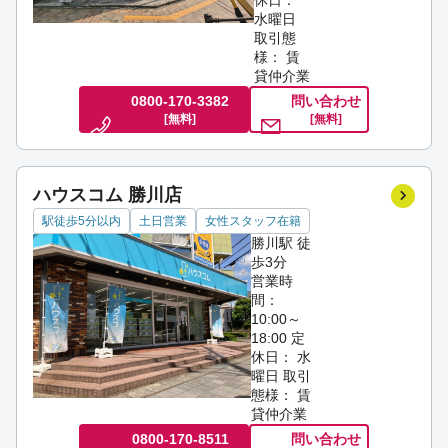
休日：
水曜日
取引態
様： 賃
貸仲介業
0800-170-3382
問い合わせ
[無料]
[無料]
ハウスコム 勝川店
駅徒歩5分以内
土日営業
女性スタッフ在籍
勝川駅 徒
歩3分
営業時
間：
10:00～
18:00
定
休日： 水
曜日
取引
態様： 賃
貸仲介業
0800-170-8511
問い合わせ