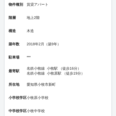
物件種別
賃貸アパート
階層
地上2階
構造
木造
築年数
2018年2月（築9年）
駐車場
***
名鉄小牧線
小牧駅
（徒歩16分）
最寄駅
名鉄小牧線
小牧原駅
（徒歩19分）
所在地
愛知県小牧市新町
小学校学区
小牧原小学校
中学校学区
小牧中学校