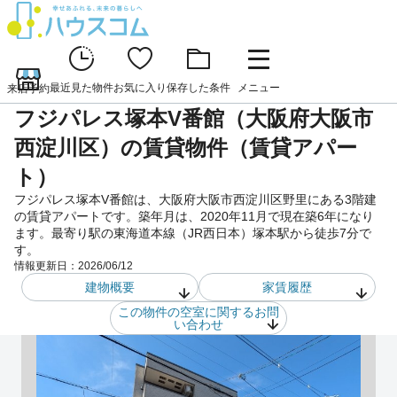
最近見た物件
お気に入り
保存した条件
メニュー
来店予約
フジパレス塚本V番館（大阪府大阪市
西淀川区）の賃貸物件（賃貸アパー
ト）
フジパレス塚本V番館は、大阪府大阪市西淀川区野里にある3階建
の賃貸アパートです。築年月は、2020年11月で現在築6年になり
ます。最寄り駅の東海道本線（JR西日本）塚本駅から徒歩7分で
す。
情報更新日：
2026/06/12
建物概要
家賃履歴
この物件の空室に関するお問
い合わせ