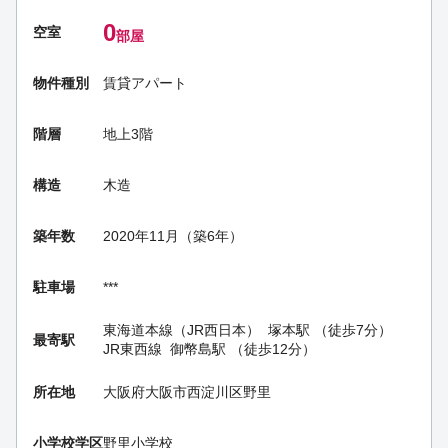
0
空室
部屋
物件種別
賃貸アパート
階層
地上3階
構造
木造
築年数
2020年11月（築6年）
駐車場
***
東海道本線（JR西日本）
塚本駅
（徒歩7分）
最寄駅
JR東西線
御幣島駅
（徒歩12分）
所在地
大阪府大阪市西淀川区野里
小学校学区
野里小学校