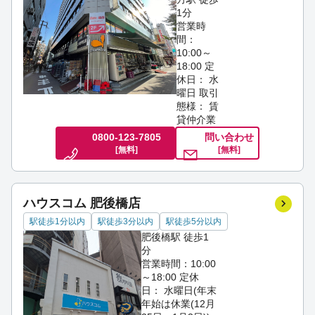
1分
営業時
間：
10:00～
18:00
定
休日： 水
曜日
取引
態様： 賃
貸仲介業
0800-123-7805
問い合わせ
[無料]
[無料]
ハウスコム 肥後橋店
駅徒歩1分以内
駅徒歩3分以内
駅徒歩5分以内
肥後橋駅 徒歩1
分
営業時間：10:00
～18:00
定休
日： 水曜日(年末
年始は休業(12月