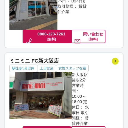
25日～1月3日))
取引態様： 賃貸
仲介業
0800-123-7261
問い合わせ
[無料]
[無料]
ミニミニ FC新大阪店
駅徒歩5分以内
土日営業
女性スタッフ在籍
新大阪駅
徒歩2分
営業時
間：
10:00～
18:00
定
休日： 水
曜日
取引
態様： 賃
貸仲介業