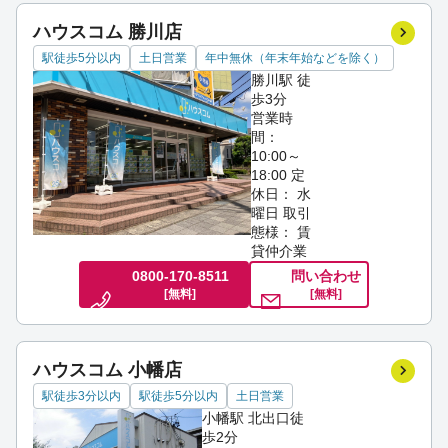
ハウスコム 勝川店
駅徒歩5分以内
土日営業
年中無休（年末年始などを除く）
勝川駅 徒
歩3分
営業時
間：
10:00～
18:00
定
休日： 水
曜日
取引
態様： 賃
貸仲介業
0800-170-8511
問い合わせ
[無料]
[無料]
ハウスコム 小幡店
駅徒歩3分以内
駅徒歩5分以内
土日営業
小幡駅 北出口徒
歩2分