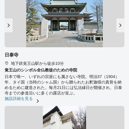
日泰寺
地下鉄覚王山駅から徒歩10分
覚王山のシンボル全仏教徒のための寺院
日本で唯一、いずれの宗派にも属さない寺院。明治37（1904）
年、タイ国（当時のシャム国）から贈られたお釈迦様の真骨を納
めるために建造された。毎月21日には弘法縁日が開催され、日泰
寺までの参道沿いに多くの露店が並ぶ。
施設詳細を見る