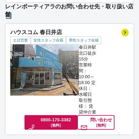
レインボーティアラのお問い合わせ先・取り扱い店
舗
ハウスコム 春日井店
土日営業
女性スタッフ在籍
男性スタッフ在籍
春日井駅
北口徒歩
15分
営業時
間：
10:00～
18:00
定
休日：
水曜日
取引態
様： 賃
貸仲介業
0800-170-3382
問い合わせ
[無料]
[無料]