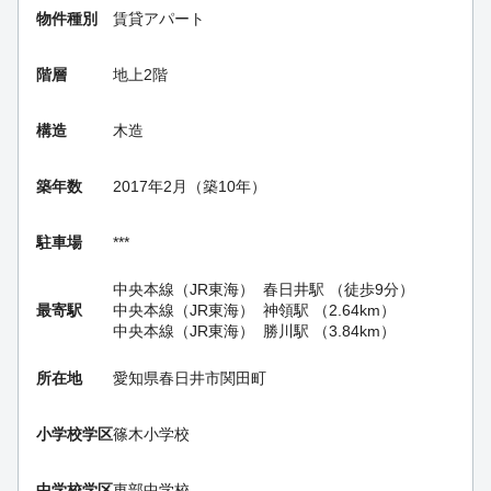
物件種別
賃貸アパート
階層
地上2階
構造
木造
築年数
2017年2月（築10年）
駐車場
***
中央本線（JR東海）
春日井駅
（徒歩9分）
最寄駅
中央本線（JR東海）
神領駅
（2.64km）
中央本線（JR東海）
勝川駅
（3.84km）
所在地
愛知県春日井市関田町
小学校学区
篠木小学校
中学校学区
東部中学校