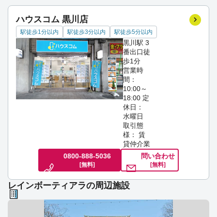
ハウスコム 黒川店
駅徒歩1分以内
駅徒歩3分以内
駅徒歩5分以内
黒川駅 3
番出口徒
歩1分
営業時
間：
10:00～
18:00
定
休日：
水曜日
取引態
様： 賃
貸仲介業
0800-888-5036
問い合わせ
[無料]
[無料]
レインボーティアラの周辺施設