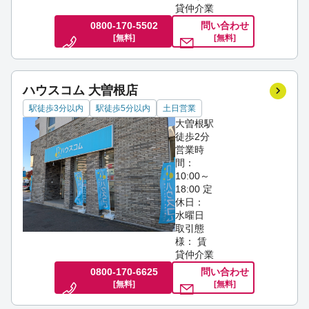
貸仲介業
0800-170-5502
問い合わせ
[無料]
[無料]
ハウスコム 大曽根店
駅徒歩3分以内
駅徒歩5分以内
土日営業
大曽根駅
徒歩2分
営業時
間：
10:00～
18:00
定
休日：
水曜日
取引態
様： 賃
貸仲介業
0800-170-6625
問い合わせ
[無料]
[無料]