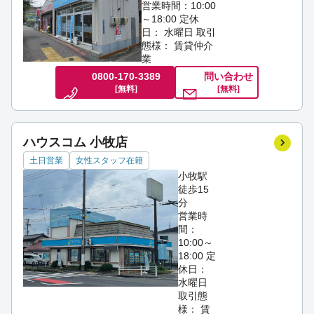
営業時間：10:00
～18:00
定休
日： 水曜日
取引
態様： 賃貸仲介
業
0800-170-3389
問い合わせ
[無料]
[無料]
ハウスコム 小牧店
土日営業
女性スタッフ在籍
小牧駅
徒歩15
分
営業時
間：
10:00～
18:00
定
休日：
水曜日
取引態
様： 賃