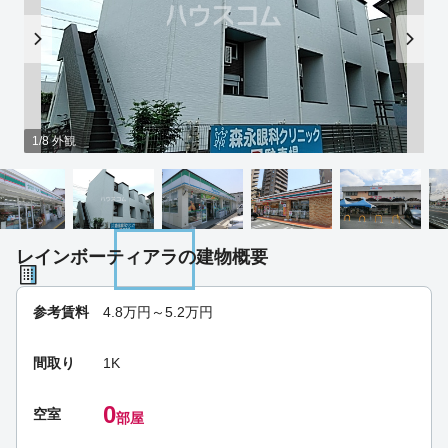
1/8 外観
レインボーティアラの建物概要
参考賃料
4.8
万円～
5.2
万円
間取り
1K
0
空室
部屋