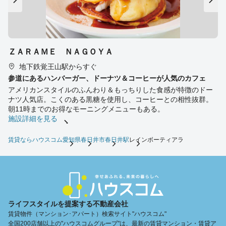
ＺＡＲＡＭＥ ＮＡＧＯＹＡ
地下鉄覚王山駅からすぐ
参道にあるハンバーガー、ドーナツ＆コーヒーが人気のカフェ
アメリカンスタイルのふんわり＆もっちりした食感が特徴のドー
ナツ人気店。こくのある黒糖を使用し、コーヒーとの相性抜群。
朝11時までのお得なモーニングメニューもある。
施設詳細を見る
賃貸ならハウスコム
愛知県
春日井市
春日井駅
レインボーティアラ
ライフスタイルを提案する不動産会社
賃貸物件（マンション･アパート）検索サイト"ハウスコム"
全国200店舗以上の"ハウスコムグループ"は、最新の賃貸マンション・賃貸ア