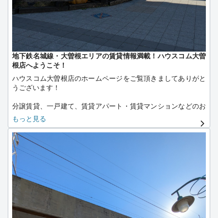
地下鉄名城線・大曽根エリアの賃貸情報満載！ハウスコム大曽
根店へようこそ！
ハウスコム大曽根店のホームページをご覧頂きましてありがと
うございます！
分譲賃貸、一戸建て、賃貸アパート・賃貸マンションなどのお
部屋探しはハウスコム大曽根店におまかせください！
もっと見る
ハウスコムスタッフがお客様の目線に立ち、全力でお手伝いい
たします。
ＪＲ中央本線、地下鉄名城線、名鉄瀬戸線、ゆとりーとライン
の4線が交差する利便性ある大曽根です！
地域性や物件の特徴など全ての面でご納得いただき、新生活を
笑顔でスタート頂けるように全力でサポートいたします。
当店でお取り扱いしている物件の詳細は下記の通りです。
～取扱物件詳細～
・新築物件（各建築会社提携あり）