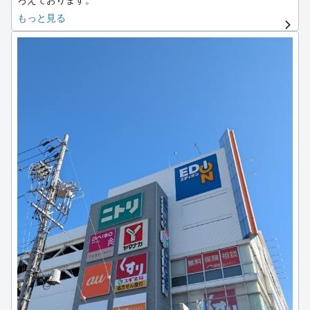
もっと見る
大曽根駅はＪＲ、名鉄、市営鉄道、ゆとりーとライン、市バス
などたくさんの交通機関が使えて、栄や名古屋駅にも15分以内
で行け、交通の便が良い駅となります。
地域に密着したお店作りをモットーに日々営業しております。
お部屋探しは不安な事も多いですが、楽しく責任をもってご対
応いたします！
お客様のお部屋探しを精一杯サポートさせていただきます。
皆様のご来店、心よりお待ち申し上げております。