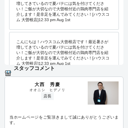
増してきているので夏バテには気を付けてくださ
い！ご飯が大切なので大曽根付近の鶏肉専門店を紹
介します！是非足を運んでみてください！[ハウスコ
ム 大曽根店]
12:33 pm Aug 1st
こんにちは！ハウスコム大曾根店です！最近暑さが
増してきているので夏バテには気を付けてくださ
い！ご飯が大切なので大曽根付近の鶏肉専門店を紹
介します！是非足を運んでみてください！[ハウスコ
ム 大曽根店]
12:33 pm Aug 1st
スタッフコメント
大西 秀慶
こんにちは！ハウスコム大曽根店です！今年も開催
オオニシ ヒデノリ
中の大曽根七夕まつり。猛暑の中、多くの方がすで
店長
に来られております！ぜひ今年も盛り上がってほし
いです♪[ハウスコム 大曽根店]
06:30 pm Jul 24th
当ホームページをご覧頂きまして誠にありがとうございま
す。
こんにちは！ハウスコム大曽根店です！子供たちは