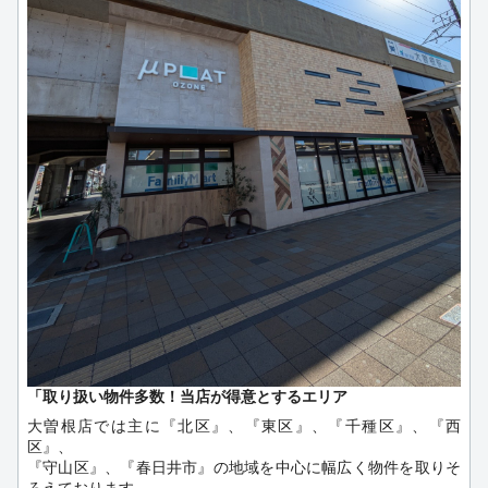
・駅徒歩圏内物件
・ペット飼育可能物件（小型・中型・大型犬、猫…なんでもご
相談ください）
・一人暮らし様向け物件（コスト重視物件も多数ございます）
・新婚様向け物件
・ご家族様向け物件（一戸建もございます）
・学生様向け物件
・ご転勤者様向け物件（ご要望にぴったりなお部屋をお探しし
ます）
・ルームシェア可能物件
・建替えによる短期契約可能物件
・分譲マンション賃貸物件
・一戸建賃貸物件
・店舗、事務所物件 … などなどです。
ぜひご相談いただければと思います！
「取り扱い物件多数！当店が得意とするエリア
大曽根店では主に『北区』、『東区』、『千種区』、『西
区』、
『守山区』、『春日井市』の地域を中心に幅広く物件を取りそ
ろえております。