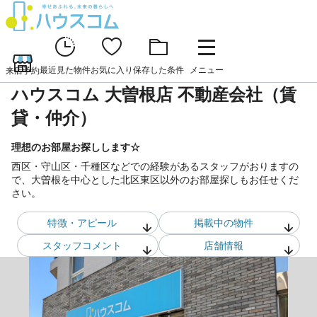
最近見た物件
お気に入り
保存した条件
メニュー
来店予約
ハウスコム 大曽根店 不動産会社（賃
貸・仲介）
理想のお部屋お探しします☆
西区・守山区・千種区などでの経験があるスタッフがおりますの
で、大曽根を中心とした北区東区以外のお部屋探しもお任せくだ
さい。
特徴・アピール
掲載中の物件
スタッフ
コメント
店舗情報