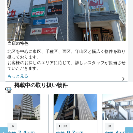
当店の特色
北区を中心に東区、千種区、西区、守山区と幅広く物件を取り
扱っております。
お客様のお探しのエリアに応じて、詳しいスタッフが担当させ
ていただきます。
店舗がある大曽根駅は交通の便が良く通勤・通学に利用しやす
もっと見る
い駅となっております。
掲載中の取り扱い物件
スーパーや大きな公園もあり、単身の方、ファミリーの方にも
おすすめの地域となります。
1K
1LDK
1K
7.4
9.7
4