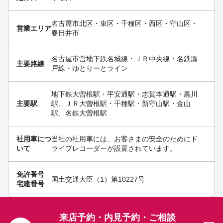
名古屋市北区・東区・千種区・西区・守山区・
営業エリア
春日井市
名古屋市営地下鉄名城線・ＪＲ中央線・名鉄瀬
主要路線
戸線・ゆとりーとライン
地下鉄大曽根駅・平安通駅・志賀本通駅・黒川
主要駅
駅、ＪＲ大曽根駅・千種駅・新守山駅・金山
駅、名鉄大曽根駅
社用車につ
当社の社用車には、お客さまの安全のためにド
いて
ライブレコーダーが設置されています。
免許番号
国土交通大臣（1）第10227号
宅建番号
来店予約・内見予約・ご相談