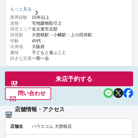
夏休みを迎える時期のようですね！夏休みにお勧め
ハウスコム大曽根店 店長の大西です。
のお店が尼ケ坂駅にありますよ♪その名もおかしたべ
もっと見る
大阪の東大阪市出身です。不動産業界は大阪も入れると15年
たい！駄菓子の食べ放題があるお店ですよ♪[ハウスコ
業界経験
15年以上
以上となります。
ム 大曽根店]
09:20 am Jul 17th
資格
宅地建物取引士
幅広い知識と経験を活かして、お客様のお部屋探しのお手伝
得意エリア
名古屋市北部
いをさせていただきます！
得意駅
大曽根駅・小幡駅・上小田井駅
年齢
40代
こんにちは！ハウスコム大曽根店です！もうすぐ梅
出身地
大阪府
雨が明けますネ！[ハウスコム 大曽根店]
06:25 pm Jul
趣味
子どもと遊ぶこと
10th
好きな言葉
一期一会
来店予約する
問い合わせ
店舗情報・アクセス
店舗名
ハウスコム 大曽根店