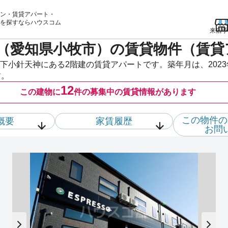
ン・賃貸アパート・
を
探すならハウスコム
来店予
（愛知県小牧市）の賃貸物件（賃貸
下小針天神にある2階建の賃貸アパートです。築年月は、2023
す。
12
この建物に
件の
募集中の賃貸情報があります
この物件の
概要
家賃履歴
お問