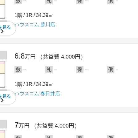
－
－
－
－
敷
礼
保
償
1階 / 1R / 34.39㎡
ハウスコム 勝川店
を
見る
6.8
万円
（共益費 4,000円）
－
－
－
－
敷
礼
保
償
1階 / 1R / 34.39㎡
ハウスコム 春日井店
を
見る
7
万円
（共益費 4,000円）