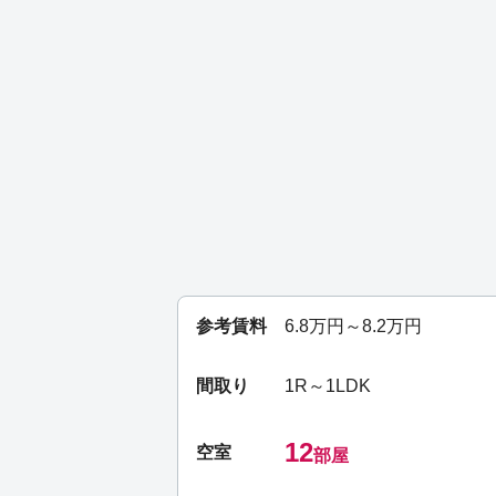
参考賃料
6.8
万円～
8.2
万円
間取り
1R～1LDK
12
空室
部屋