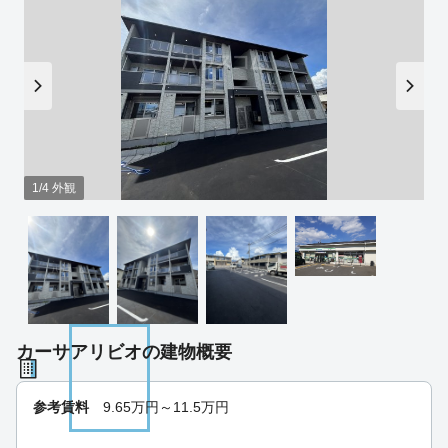
1/4 外観
カーサアリビオの建物概要
参考賃料
9.65
万円～
11.5
万円