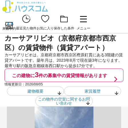
最近見た物件
お気に入り
保存した条件
メニュー
来店予約
カーサアリビオ（京都府京都市西京
区）の賃貸物件（賃貸アパート）
カーサアリビオは、京都府京都市西京区樫原釘貫にある3階建の賃
貸アパートです。築年月は、2023年8月で現在築3年になります。
最寄り駅の阪急京都線洛西口駅から徒歩17分です。
3
この建物に
件の
募集中の賃貸情報があります
情報更新日：
2026/08/05
建物概要
家賃履歴
この物件の空室に関するお問
い合わせ