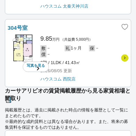
ハウスコム 太秦天神川店
304号室
9.85
万円
（共益費 5,000円）
－
1ヶ月
－
敷
礼
保
－
償
3階 / 1LDK / 41.43㎡
写真を
見る
2026/08/05
更新
ハウスコム 西院店
カーサアリビオの賃貸掲載履歴から見る家賃相場と
間取り
掲載履歴とは、過去に掲載された時点の情報を履歴として一覧に
まとめたものです。
※最終的な成約賃料とは異なる場合があります。また、将来の募
集賃料を保証するものではありません。