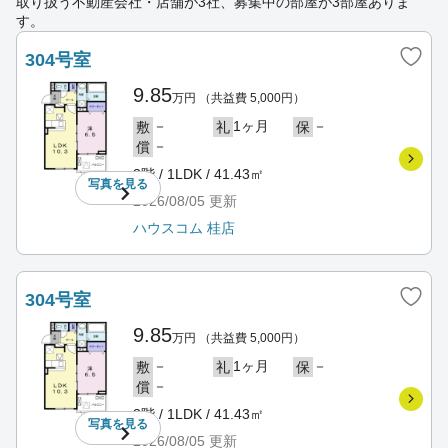
取り扱う不動産会社・店舗が3社、募集中の部屋が3部屋ありま
す。
304号室
9.85
万円
（共益費 5,000円）
－
1ヶ月
－
敷
礼
保
－
償
3階 / 1LDK / 41.43㎡
写真を
見る
2026/08/05
更新
ハウスコム 桂店
304号室
9.85
万円
（共益費 5,000円）
－
1ヶ月
－
敷
礼
保
－
償
3階 / 1LDK / 41.43㎡
写真を
見る
2026/08/05
更新