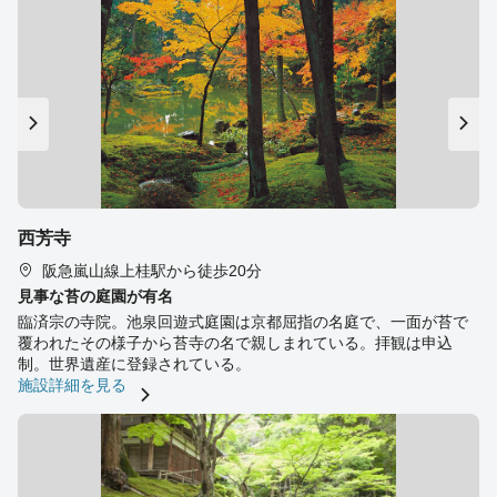
西芳寺
阪急嵐山線上桂駅から徒歩20分
見事な苔の庭園が有名
臨済宗の寺院。池泉回遊式庭園は京都屈指の名庭で、一面が苔で
覆われたその様子から苔寺の名で親しまれている。拝観は申込
制。世界遺産に登録されている。
施設詳細を見る