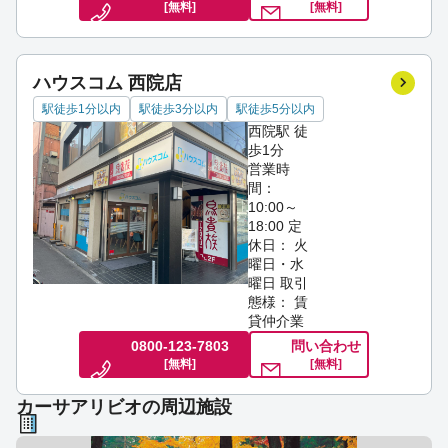
[無料]
[無料]
ハウスコム 西院店
駅徒歩1分以内
駅徒歩3分以内
駅徒歩5分以内
西院駅 徒
歩1分
営業時
間：
10:00～
18:00
定
休日： 火
曜日・水
曜日
取引
態様： 賃
貸仲介業
0800-123-7803
問い合わせ
[無料]
[無料]
カーサアリビオの周辺施設