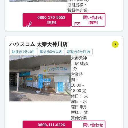
取引態様：
賃貸仲介業
0800-170-5553
問い合わせ
[無料]
[無料]
ハウスコム 太秦天神川店
駅徒歩1分以内
駅徒歩3分以内
駅徒歩5分以内
太秦天神
川駅 徒歩
1分
営業時
間：
10:00～
18:00
定
休日： 火
曜日・水
曜日
取引
態様： 賃
貸仲介業
0800-111-0226
問い合わせ