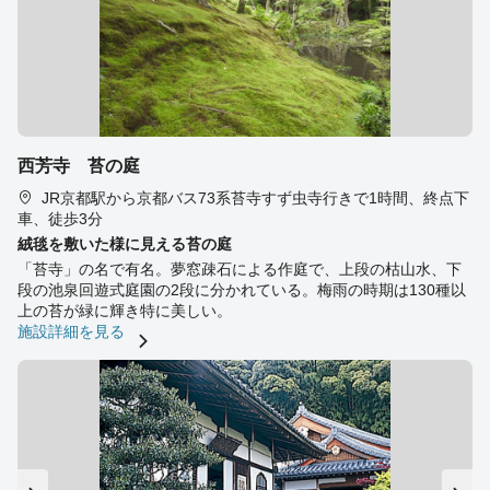
西芳寺 苔の庭
JR京都駅から京都バス73系苔寺すず虫寺行きで1時間、終点下
車、徒歩3分
絨毯を敷いた様に見える苔の庭
「苔寺」の名で有名。夢窓疎石による作庭で、上段の枯山水、下
段の池泉回遊式庭園の2段に分かれている。梅雨の時期は130種以
上の苔が緑に輝き特に美しい。
施設詳細を見る