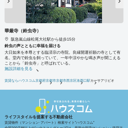
華厳寺（鈴虫寺）
阪急嵐山線松尾大社駅から徒歩15分
鈴虫の声とともに幸福を届ける
大日如来を本尊とする臨済宗の寺院。良縁開運祈願の寺として有
名。堂内で鈴虫を飼っていて、一年中涼やかな鳴き声が聞こえる
ことから「鈴虫寺」と呼ばれている。
施設詳細を見る
賃貸ならハウスコム
京都府
京都市
京都市西京区
洛西口駅
カーサアリビオ
ライフスタイルを提案する不動産会社
賃貸物件（マンション･アパート）検索サイト"ハウスコム"
全国200店舗以上の"ハウスコムグループ"は、最新の賃貸マンション・賃貸ア