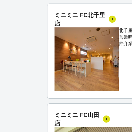
ミニミニ FC北千里
店
北千里
営業時間
仲介
ミニミニ FC山田
店