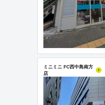
ミニミニ FC西中島南方
店