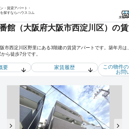
ン・賃貸アパート・
を
探すならハウスコム
来店予
番館（大阪府大阪市西淀川区）の賃
阪市西淀川区野里にある3階建の賃貸アパートです。築年月は、2
駅から徒歩7分です。
この物件の
概要
家賃履歴
お問