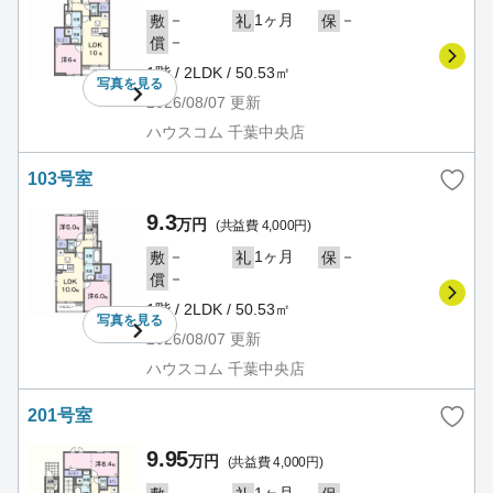
－
1ヶ月
－
敷
礼
保
－
償
1階 / 2LDK / 50.53㎡
写真を
見る
2026/08/07
更新
ハウスコム 千葉中央店
103号室
9.3
万円
(共益費 4,000円)
－
1ヶ月
－
敷
礼
保
－
償
1階 / 2LDK / 50.53㎡
写真を
見る
2026/08/07
更新
ハウスコム 千葉中央店
201号室
9.95
万円
(共益費 4,000円)
－
1ヶ月
－