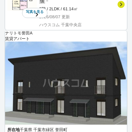
－
償
2階 / 2LDK / 61.14㎡
写真を
見る
2026/08/07
更新
ハウスコム 千葉中央店
ナリトモ誉田A
賃貸アパート
所在地
千葉県 千葉市緑区 誉田町