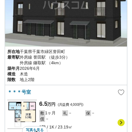
所在地
千葉県
千葉市緑区
誉田町
最寄駅
外房線
誉田駅
（徒歩3分）
外房線
鎌取駅
（4km）
築年月
2026年6月
構造
木造
階数
地上2階
＊＊＊号室
6.5
万円
(共益費
4,000円
)
1ヶ月
－
－
敷
礼
保
－
償
1階
/
1K
/
23.19㎡
写真を
見る