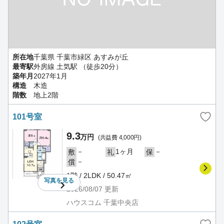
所在地
千葉県 千葉市緑区 あすみが丘
最寄駅
外房線 土気駅 （徒歩20分）
築年月
2027年1月
構造
木造
階数
地上2階
101号室
9.3
万円
(共益費 4,000円)
－
1ヶ月
－
敷
礼
保
－
償
1階 / 2LDK / 50.47㎡
写真を
見る
2026/08/07
更新
ハウスコム 千葉中央店