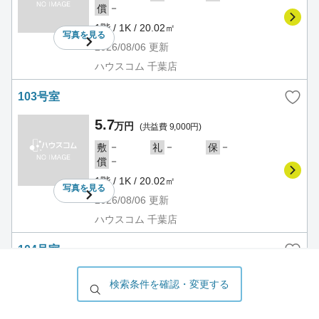
－
償
1階 / 1K / 20.02㎡
写真を
見る
2026/08/06
更新
ハウスコム 千葉店
103号室
5.7
万円
(共益費 9,000円)
－
－
－
敷
礼
保
－
償
1階 / 1K / 20.02㎡
写真を
見る
2026/08/06
更新
ハウスコム 千葉店
104号室
5.8
万円
(共益費 9,000円)
検索条件を確認・変更する
－
－
－
敷
礼
保
－
償