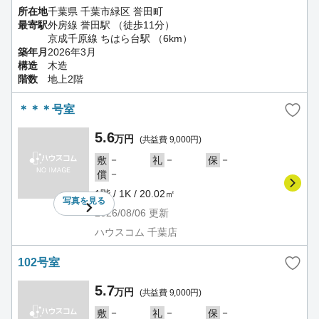
所在地
千葉県 千葉市緑区 誉田町
最寄駅
外房線 誉田駅 （徒歩11分）
京成千原線 ちはら台駅 （6km）
築年月
2026年3月
構造
木造
階数
地上2階
＊＊＊号室
5.6
万円
(共益費 9,000円)
－
－
－
敷
礼
保
－
償
1階 / 1K / 20.02㎡
写真を
見る
2026/08/06
更新
ハウスコム 千葉店
102号室
5.7
万円
(共益費 9,000円)
－
－
－
敷
礼
保