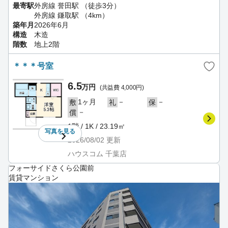
最寄駅
外房線 誉田駅 （徒歩3分）
外房線 鎌取駅 （4km）
築年月
2026年6月
構造
木造
階数
地上2階
＊＊＊号室
6.5
万円
(共益費 4,000円)
1ヶ月
－
－
敷
礼
保
－
償
1階 / 1K / 23.19㎡
写真を
見る
2026/08/02
更新
ハウスコム 千葉店
フォーサイドさくら公園前
賃貸マンション