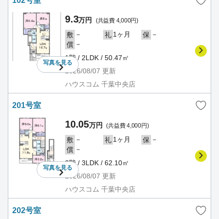
102号室
9.3
万円
(共益費 4,000円)
－
1ヶ月
－
敷
礼
保
－
償
1階 / 2LDK / 50.47㎡
写真を
見る
2026/08/07
更新
ハウスコム 千葉中央店
201号室
10.05
万円
(共益費 4,000円)
－
1ヶ月
－
敷
礼
保
－
償
2階 / 3LDK / 62.10㎡
写真を
見る
2026/08/07
更新
ハウスコム 千葉中央店
202号室