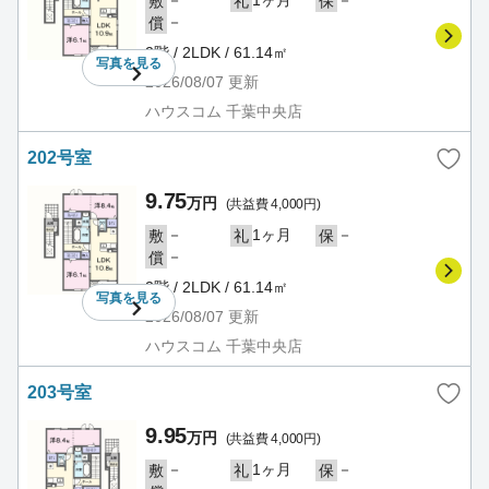
敷
礼
保
－
償
2階 / 2LDK / 61.14㎡
写真を
見る
2026/08/07
更新
ハウスコム 千葉中央店
202号室
9.75
万円
(共益費 4,000円)
－
1ヶ月
－
敷
礼
保
－
償
2階 / 2LDK / 61.14㎡
写真を
見る
2026/08/07
更新
ハウスコム 千葉中央店
203号室
9.95
万円
(共益費 4,000円)
－
1ヶ月
－
敷
礼
保