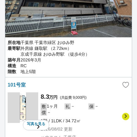
所在地
千葉県 千葉市緑区 おゆみ野
最寄駅
外房線 鎌取駅 （2.72km）
京成千原線 おゆみ野駅 （徒歩4分）
築年月
2026年3月
構造
RC
階数
地上5階
101号室
8.3
万円
(共益費 9,000円)
1ヶ月
－
－
敷
礼
保
－
償
1階 / 1LDK / 34.72㎡
写真を
見る
2026/08/02
更新