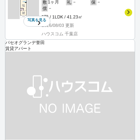
1ヶ月
－
－
敷
礼
保
－
償
5階 / 1LDK / 41.23㎡
写真を
見る
2026/08/03
更新
ハウスコム 千葉店
パセオグランデ誉田
賃貸アパート