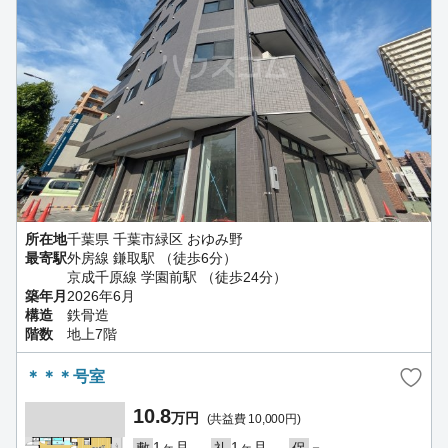
所在地
千葉県 千葉市緑区 おゆみ野
最寄駅
外房線 鎌取駅 （徒歩6分）
京成千原線 学園前駅 （徒歩24分）
築年月
2026年6月
構造
鉄骨造
階数
地上7階
＊＊＊号室
10.8
万円
(共益費 10,000円)
1ヶ月
1ヶ月
－
敷
礼
保