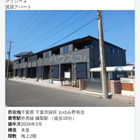
グリシーヌ
賃貸アパート
所在地
千葉県 千葉市緑区 おゆみ野有吉
最寄駅
外房線 鎌取駅 （徒歩18分）
築年月
2026年3月
構造
木造
階数
地上2階