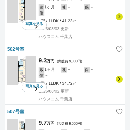
1ヶ月
－
－
敷
礼
保
－
償
4階 / 1LDK / 41.23㎡
写真を
見る
2026/08/03
更新
ハウスコム 千葉店
502号室
9.3
万円
(共益費 9,000円)
1ヶ月
－
－
敷
礼
保
－
償
5階 / 1LDK / 34.72㎡
写真を
見る
2026/08/02
更新
ハウスコム 千葉店
507号室
9.7
万円
(共益費 9,000円)