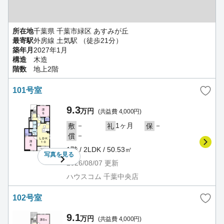
所在地
千葉県 千葉市緑区 あすみが丘
最寄駅
外房線 土気駅 （徒歩21分）
築年月
2027年1月
構造
木造
階数
地上2階
101号室
9.3
万円
(共益費 4,000円)
－
1ヶ月
－
敷
礼
保
－
償
1階 / 2LDK / 50.53㎡
写真を
見る
2026/08/07
更新
ハウスコム 千葉中央店
102号室
9.1
万円
(共益費 4,000円)