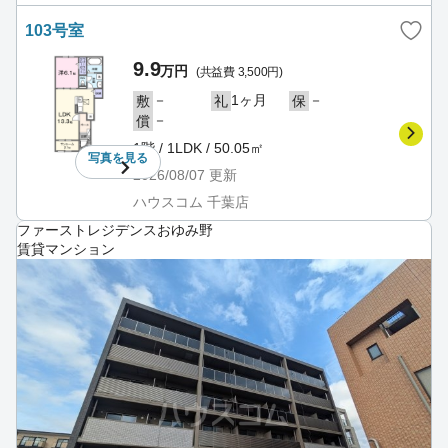
103号室
9.9
万円
(共益費 3,500円)
－
1ヶ月
－
敷
礼
保
－
償
1階 / 1LDK / 50.05㎡
写真を
見る
2026/08/07
更新
ハウスコム 千葉店
ファーストレジデンスおゆみ野
賃貸マンション