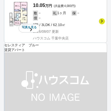
10.05
万円
(共益費 4,000円)
－
1ヶ月
－
敷
礼
保
－
償
2階 / 3LDK / 62.10㎡
写真を
見る
2026/08/07
更新
ハウスコム 千葉中央店
セレスティア ブルー
賃貸アパート