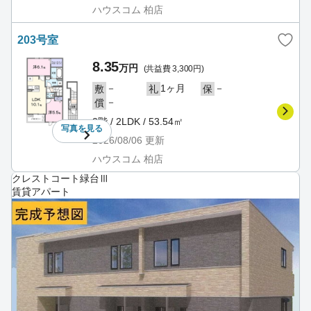
ハウスコム 柏店
203号室
8.35
万円
(共益費 3,300円)
－
1ヶ月
－
敷
礼
保
－
償
2階 / 2LDK / 53.54㎡
写真を
見る
2026/08/06
更新
ハウスコム 柏店
クレストコート緑台Ⅲ
賃貸アパート