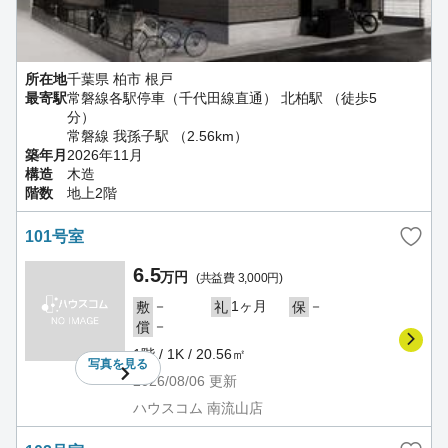
所在地
千葉県 柏市 根戸
最寄駅
常磐線各駅停車（千代田線直通） 北柏駅 （徒歩5
分）
常磐線 我孫子駅 （2.56km）
築年月
2026年11月
構造
木造
階数
地上2階
101号室
6.5
万円
(共益費 3,000円)
－
1ヶ月
－
敷
礼
保
－
償
1階 / 1K / 20.56㎡
写真を
見る
2026/08/06
更新
ハウスコム 南流山店