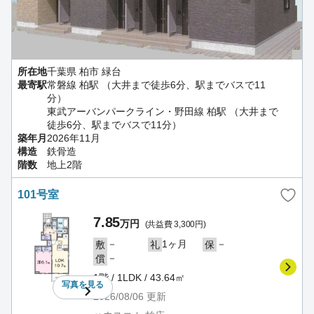
所在地
千葉県 柏市 緑台
最寄駅
常磐線 柏駅 （大井まで徒歩6分、駅までバスで11
分）
東武アーバンパークライン・野田線 柏駅 （大井まで
徒歩6分、駅までバスで11分）
築年月
2026年11月
構造
鉄骨造
階数
地上2階
101号室
7.85
万円
(共益費 3,300円)
－
1ヶ月
－
敷
礼
保
－
償
1階 / 1LDK / 43.64㎡
写真を
見る
2026/08/06
更新