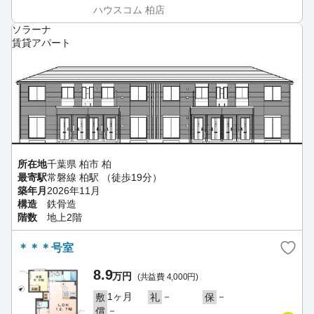
ハウスコム 柏店
ソラーナ
賃貸アパート
所在地
千葉県 柏市 柏
最寄駅
常磐線 柏駅 （徒歩19分）
築年月
2026年11月
構造
鉄骨造
階数
地上2階
＊＊＊号室
8.9
万円
(共益費 4,000円)
1ヶ月
－
－
敷
礼
保
－
償