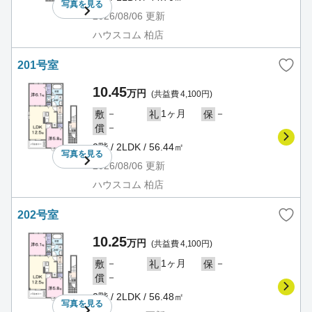
写真を
見る
2026/08/06
更新
ハウスコム 柏店
201号室
10.45
万円
(共益費 4,100円)
－
1ヶ月
－
敷
礼
保
－
償
2階 / 2LDK / 56.44㎡
写真を
見る
2026/08/06
更新
ハウスコム 柏店
202号室
10.25
万円
(共益費 4,100円)
－
1ヶ月
－
敷
礼
保
－
償
2階 / 2LDK / 56.48㎡
写真を
見る