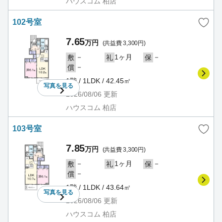
ハウスコム 柏店
102号室
7.65
万円
(共益費 3,300円)
－
1ヶ月
－
敷
礼
保
－
償
1階 / 1LDK / 42.45㎡
写真を
見る
2026/08/06
更新
ハウスコム 柏店
103号室
7.85
万円
(共益費 3,300円)
－
1ヶ月
－
敷
礼
保
－
償
1階 / 1LDK / 43.64㎡
写真を
見る
2026/08/06
更新
ハウスコム 柏店