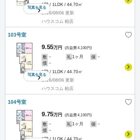
1階 / 1LDK / 44.70㎡
写真を
見る
2026/08/06
更新
ハウスコム 柏店
103号室
9.55
万円
(共益費 4,100円)
－
1ヶ月
－
敷
礼
保
－
償
1階 / 1LDK / 44.70㎡
写真を
見る
2026/08/06
更新
ハウスコム 柏店
104号室
9.75
万円
(共益費 4,100円)
－
1ヶ月
－
敷
礼
保
－
償
1階 / 1LDK / 44.70㎡