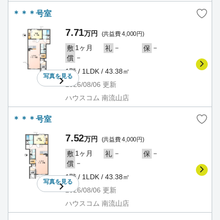
＊＊＊号室
7.71
万円
(共益費 4,000円)
1ヶ月
－
－
敷
礼
保
－
償
1階 / 1LDK / 43.38㎡
写真を
見る
2026/08/06
更新
ハウスコム 南流山店
＊＊＊号室
7.52
万円
(共益費 4,000円)
1ヶ月
－
－
敷
礼
保
－
償
1階 / 1LDK / 43.38㎡
写真を
見る
2026/08/06
更新
ハウスコム 南流山店