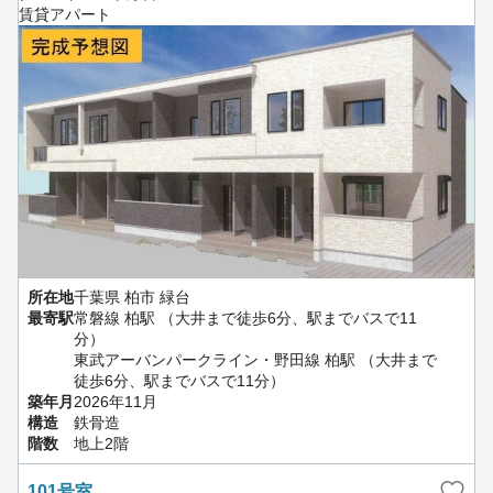
賃貸アパート
所在地
千葉県 柏市 緑台
最寄駅
常磐線 柏駅 （大井まで徒歩6分、駅までバスで11
分）
東武アーバンパークライン・野田線 柏駅 （大井まで
徒歩6分、駅までバスで11分）
築年月
2026年11月
構造
鉄骨造
階数
地上2階
101号室