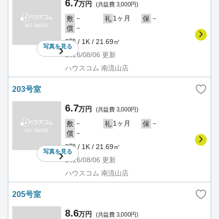
6.7
万円
(共益費 3,000円)
－
1ヶ月
－
敷
礼
保
－
償
2階 / 1K / 21.69㎡
写真を
見る
2026/08/06
更新
ハウスコム 南流山店
203号室
6.7
万円
(共益費 3,000円)
－
1ヶ月
－
敷
礼
保
－
償
2階 / 1K / 21.69㎡
写真を
見る
2026/08/06
更新
ハウスコム 南流山店
205号室
8.6
万円
(共益費 3,000円)