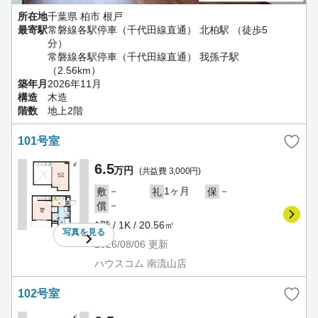
所在地
千葉県 柏市 根戸
最寄駅
常磐線各駅停車（千代田線直通） 北柏駅 （徒歩5
分）
常磐線各駅停車（千代田線直通） 我孫子駅
（2.56km）
築年月
2026年11月
構造
木造
階数
地上2階
101号室
6.5
万円
(共益費 3,000円)
－
1ヶ月
－
敷
礼
保
－
償
1階 / 1K / 20.56㎡
写真を
見る
2026/08/06
更新
ハウスコム 南流山店
102号室