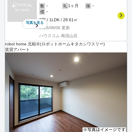
－
1ヶ月
－
敷
礼
保
－
償
2階 / 1LDK / 28.61㎡
写真を
見る
2026/08/06
更新
ハウスコム 南流山店
robot home 北柏Ⅲ(ロボットホームキタカシワスリー)
賃貸アパート