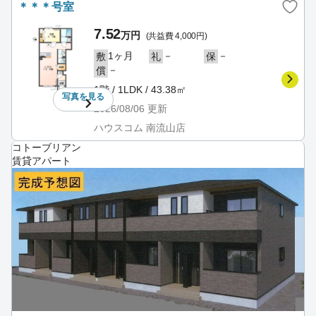
＊＊＊号室
7.52
万円
(共益費 4,000円)
1ヶ月
－
－
敷
礼
保
－
償
1階 / 1LDK / 43.38㎡
写真を
見る
2026/08/06
更新
ハウスコム 南流山店
コトーブリアン
賃貸アパート