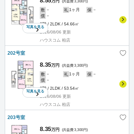
8.55
万円
(共益費 3,300円)
－
1ヶ月
－
敷
礼
保
－
償
2階 / 2LDK / 54.66㎡
写真を
見る
2026/08/06
更新
ハウスコム 柏店
202号室
8.35
万円
(共益費 3,300円)
－
1ヶ月
－
敷
礼
保
－
償
2階 / 2LDK / 53.54㎡
写真を
見る
2026/08/06
更新
ハウスコム 柏店
203号室
8.35
万円
(共益費 3,300円)