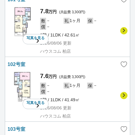
7.8
万円
(共益費 3,300円)
－
1ヶ月
－
敷
礼
保
－
償
1階 / 1LDK / 42.61㎡
写真を
見る
2026/08/06
更新
ハウスコム 柏店
102号室
7.6
万円
(共益費 3,300円)
－
1ヶ月
－
敷
礼
保
－
償
1階 / 1LDK / 41.49㎡
写真を
見る
2026/08/06
更新
ハウスコム 柏店
103号室