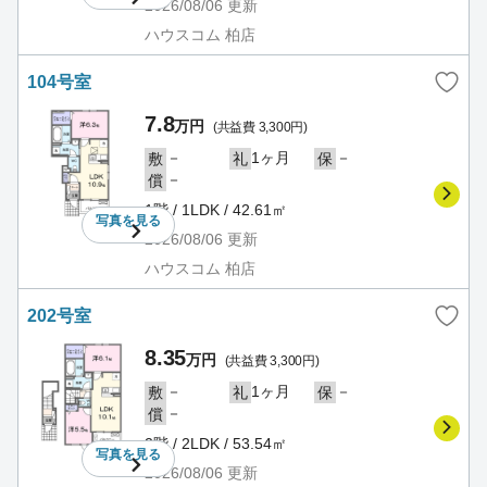
2026/08/06
更新
ハウスコム 柏店
104号室
7.8
万円
(共益費 3,300円)
－
1ヶ月
－
敷
礼
保
－
償
1階 / 1LDK / 42.61㎡
写真を
見る
2026/08/06
更新
ハウスコム 柏店
202号室
8.35
万円
(共益費 3,300円)
－
1ヶ月
－
敷
礼
保
－
償
2階 / 2LDK / 53.54㎡
写真を
見る
2026/08/06
更新