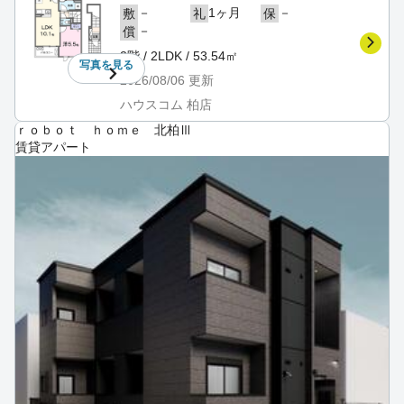
－
1ヶ月
－
敷
礼
保
－
償
2階 / 2LDK / 53.54㎡
写真を
見る
2026/08/06
更新
ハウスコム 柏店
ｒｏｂｏｔ ｈｏｍｅ 北柏Ⅲ
賃貸アパート