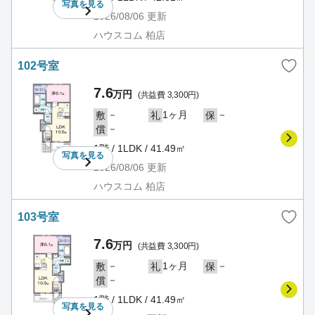
写真を
見る
2026/08/06
更新
ハウスコム 柏店
102号室
7.6
万円
(共益費 3,300円)
－
1ヶ月
－
敷
礼
保
－
償
1階 / 1LDK / 41.49㎡
写真を
見る
2026/08/06
更新
ハウスコム 柏店
103号室
7.6
万円
(共益費 3,300円)
－
1ヶ月
－
敷
礼
保
－
償
1階 / 1LDK / 41.49㎡
写真を
見る