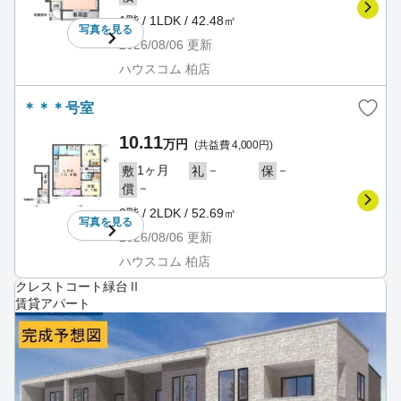
1階 / 1LDK / 42.48㎡
写真を
見る
2026/08/06
更新
ハウスコム 柏店
＊＊＊号室
10.11
万円
(共益費 4,000円)
1ヶ月
－
－
敷
礼
保
－
償
2階 / 2LDK / 52.69㎡
写真を
見る
2026/08/06
更新
ハウスコム 柏店
クレストコート緑台Ⅱ
賃貸アパート