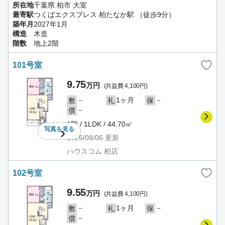
所在地
千葉県 柏市 大室
最寄駅
つくばエクスプレス 柏たなか駅 （徒歩9分）
築年月
2027年1月
構造
木造
階数
地上2階
101号室
9.75
万円
(共益費 4,100円)
－
1ヶ月
－
敷
礼
保
－
償
1階 / 1LDK / 44.70㎡
写真を
見る
2026/08/06
更新
ハウスコム 柏店
102号室
9.55
万円
(共益費 4,100円)
－
1ヶ月
－
敷
礼
保
－
償