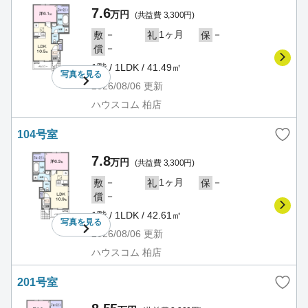
7.6
万円
(共益費 3,300円)
－
1ヶ月
－
敷
礼
保
－
償
1階 / 1LDK / 41.49㎡
写真を
見る
2026/08/06
更新
ハウスコム 柏店
104号室
7.8
万円
(共益費 3,300円)
－
1ヶ月
－
敷
礼
保
－
償
1階 / 1LDK / 42.61㎡
写真を
見る
2026/08/06
更新
ハウスコム 柏店
201号室