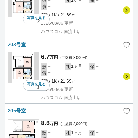
敷
礼
保
－
償
2階 / 1K / 21.69㎡
写真を
見る
2026/08/06
更新
ハウスコム 南流山店
203号室
6.7
万円
(共益費 3,000円)
－
1ヶ月
－
敷
礼
保
－
償
2階 / 1K / 21.69㎡
写真を
見る
2026/08/06
更新
ハウスコム 南流山店
205号室
8.6
万円
(共益費 3,000円)
－
1ヶ月
－
敷
礼
保