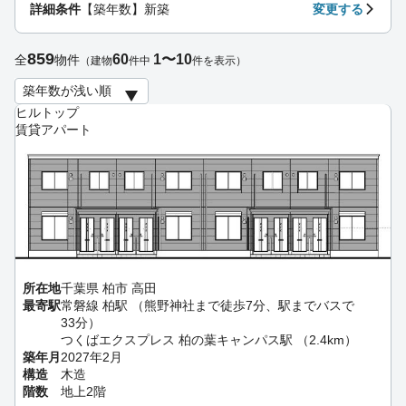
詳細条件
【築年数】新築
変更する
859
60
1〜10
全
物件
（建物
件中
件を表示）
ヒルトップ
賃貸アパート
所在地
千葉県 柏市 高田
最寄駅
常磐線 柏駅 （熊野神社まで徒歩7分、駅までバスで
33分）
つくばエクスプレス 柏の葉キャンパス駅 （2.4km）
築年月
2027年2月
構造
木造
階数
地上2階