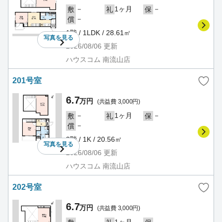
－
1ヶ月
－
敷
礼
保
－
償
1階 / 1LDK / 28.61㎡
写真を
見る
2026/08/06
更新
ハウスコム 南流山店
201号室
6.7
万円
(共益費 3,000円)
－
1ヶ月
－
敷
礼
保
－
償
2階 / 1K / 20.56㎡
写真を
見る
2026/08/06
更新
ハウスコム 南流山店
202号室
6.7
万円
(共益費 3,000円)
－
1ヶ月
－