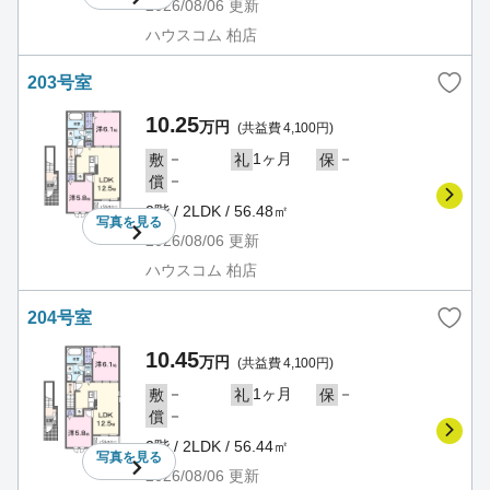
2026/08/06
更新
ハウスコム 柏店
203号室
10.25
万円
(共益費 4,100円)
－
1ヶ月
－
敷
礼
保
－
償
2階 / 2LDK / 56.48㎡
写真を
見る
2026/08/06
更新
ハウスコム 柏店
204号室
10.45
万円
(共益費 4,100円)
－
1ヶ月
－
敷
礼
保
－
償
2階 / 2LDK / 56.44㎡
写真を
見る
2026/08/06
更新