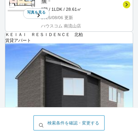
－
償
2階 / 1LDK / 28.61㎡
写真を
見る
2026/08/06
更新
ハウスコム 南流山店
ＫＥＩＡＩ ＲＥＳＩＤＥＮＣＥ 北柏
賃貸アパート
検索条件を確認・変更する