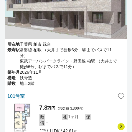
所在地
千葉県 柏市 緑台
最寄駅
常磐線 柏駅 （大井まで徒歩6分、駅までバスで11
分）
東武アーバンパークライン・野田線 柏駅 （大井まで
徒歩6分、駅までバスで11分）
築年月
2026年11月
構造
鉄骨造
階数
地上2階
101号室
7.8
万円
(共益費 3,300円)
－
1ヶ月
－
敷
礼
保
－
償
1階 / 1LDK / 42.61㎡