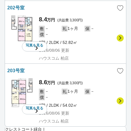
202号室
8.4
万円
(共益費 3,300円)
－
1ヶ月
－
敷
礼
保
－
償
2階 / 2LDK / 52.82㎡
写真を
見る
2026/08/06
更新
ハウスコム 柏店
203号室
8.6
万円
(共益費 3,300円)
－
1ヶ月
－
敷
礼
保
－
償
2階 / 2LDK / 54.02㎡
写真を
見る
2026/08/06
更新
ハウスコム 柏店
クレストコート緑台Ⅰ