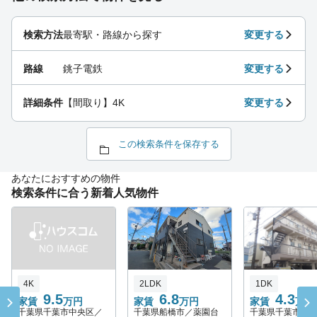
検索方法
最寄駅・路線から探す
変更する
路線
銚子電鉄
変更する
詳細条件
【間取り】4K
変更する
この検索条件を保存する
あなたにおすすめの物件
検索条件に合う新着人気物件
4K
2LDK
1DK
9.5
6.8
4.3
家賃
万円
家賃
万円
家賃
万円
千葉県千葉市中央区／
千葉県船橋市／薬園台
千葉県千葉市稲