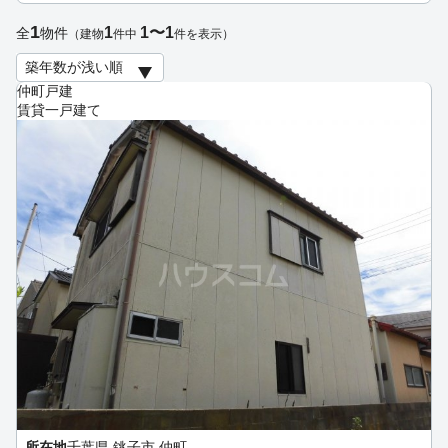
1
1
1〜1
全
物件
（建物
件中
件を表示）
仲町戸建
賃貸一戸建て
所在地
千葉県 銚子市 仲町