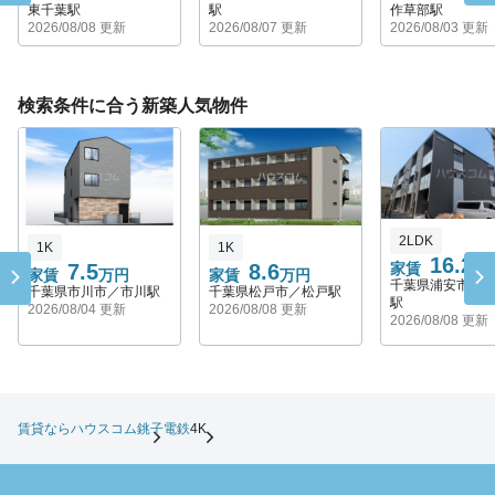
東千葉駅
駅
作草部駅
2026/08/08 更新
2026/08/07 更新
2026/08/03 更新
検索条件に合う新築人気物件
2LDK
1K
1K
16.2
7.5
8.6
家賃
万
家賃
万円
家賃
万円
千葉県浦安市／
千葉県市川市／市川駅
千葉県松戸市／松戸駅
駅
2026/08/04 更新
2026/08/08 更新
2026/08/08 更新
賃貸ならハウスコム
銚子電鉄
4K