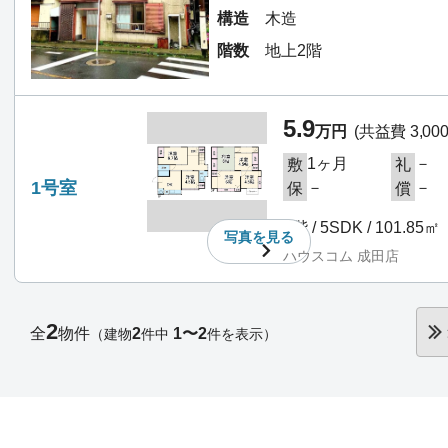
構造
木造
階数
地上2階
5.9
万円
(共益費 3,00
1ヶ月
－
敷
礼
1号室
－
－
保
償
1階 / 5SDK / 101.85㎡
写真を
見る
ハウスコム 成田店
2
全
物件
2
1〜2
（建物
件中
件を表示）