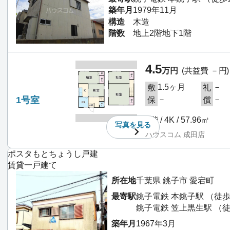
築年月
1979年11月
構造
木造
階数
地上2階地下1階
4.5
万円
(共益費 －円)
1.5ヶ月
－
敷
礼
1号室
－
－
保
償
1階 / 4K / 57.96㎡
写真を
見る
ハウスコム 成田店
ポスタもとちょうし戸建
賃貸一戸建て
所在地
千葉県 銚子市 愛宕町
最寄駅
銚子電鉄 本銚子駅 （徒歩
銚子電鉄 笠上黒生駅 （徒
築年月
1967年3月