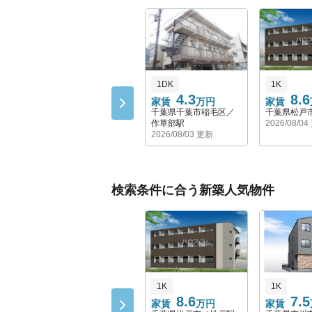
1DK
1K
4.3
8.6
家賃
万円
家賃
千葉県千葉市稲毛区／
千葉県松戸
作草部駅
2026/08/0
2026/08/03 更新
検索条件に合う新築人気物件
1K
1K
8.6
7.5
家賃
万円
家賃