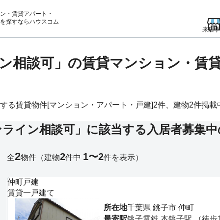
ン・賃貸アパート・
を
探すならハウスコム
来店予
ン相談可」の賃貸マンション・賃
る賃貸物件[マンション・アパート・戸建]2件、建物2件掲載中。
ンライン相談可」に該当する入居者募集中
2
2
1〜2
全
物件
（建物
件中
件を表示）
仲町戸建
賃貸一戸建て
所在地
千葉県 銚子市 仲町
最寄駅
銚子電鉄 本銚子駅 （徒歩