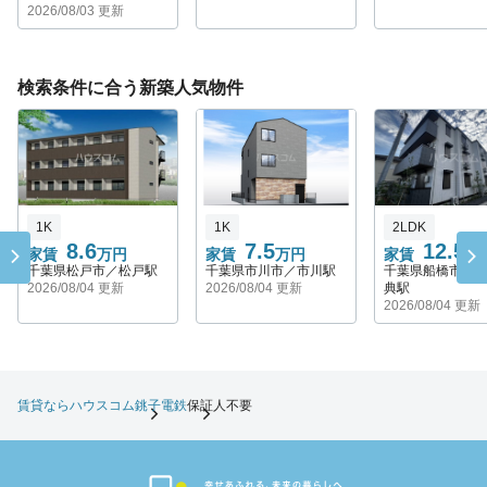
2026/08/03 更新
検索条件に合う新築人気物件
1K
1K
2LDK
8.6
7.5
12.5
家賃
万円
家賃
万円
家賃
万
千葉県松戸市／松戸駅
千葉県市川市／市川駅
千葉県船橋市／
2026/08/04 更新
2026/08/04 更新
典駅
2026/08/04 更新
賃貸ならハウスコム
銚子電鉄
保証人不要