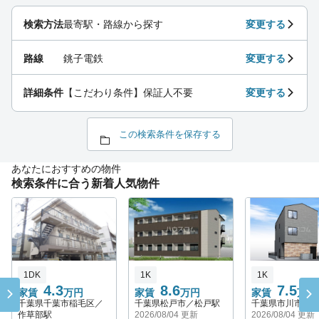
検索方法
最寄駅・路線から探す
変更する
路線
銚子電鉄
変更する
詳細条件
【こだわり条件】保証人不要
変更する
この検索条件を保存する
あなたにおすすめの物件
検索条件に合う新着人気物件
1DK
1K
1K
4.3
8.6
7.5
家賃
万円
家賃
万円
家賃
万円
千葉県千葉市稲毛区／
千葉県松戸市／松戸駅
千葉県市川市／
作草部駅
2026/08/04 更新
2026/08/04 更新