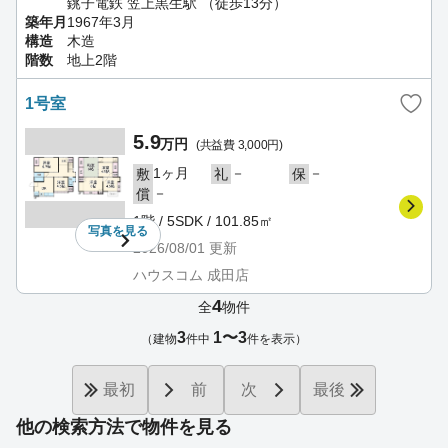
銚子電鉄 笠上黒生駅 （徒歩13分）
築年月
1967年3月
構造
木造
階数
地上2階
1号室
5.9
万円
(共益費 3,000円)
1ヶ月
－
－
敷
礼
保
－
償
1階 / 5SDK / 101.85㎡
写真を
見る
2026/08/01
更新
ハウスコム 成田店
4
全
物件
3
1〜3
（建物
件中
件を表示）
最初
前
次
最後
他の検索方法で物件を見る