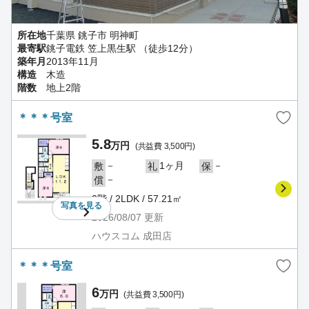
所在地
千葉県 銚子市 明神町
最寄駅
銚子電鉄 笠上黒生駅 （徒歩12分）
築年月
2013年11月
構造
木造
階数
地上2階
＊＊＊号室
5.8
万円
(共益費 3,500円)
－
1ヶ月
－
敷
礼
保
－
償
2階 / 2LDK / 57.21㎡
写真を
見る
2026/08/07
更新
ハウスコム 成田店
＊＊＊号室
6
万円
(共益費 3,500円)