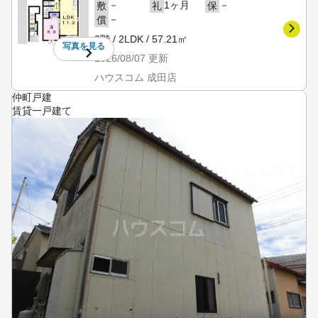
－
1ヶ月
－
敷
礼
保
－
償
2階 / 2LDK / 57.21㎡
写真を
見る
2026/08/07
更新
ハウスコム 成田店
仲町戸建
賃貸一戸建て