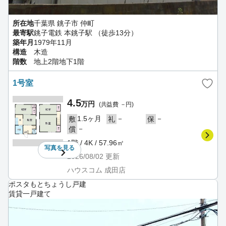
所在地
千葉県 銚子市 仲町
最寄駅
銚子電鉄 本銚子駅 （徒歩13分）
築年月
1979年11月
構造
木造
階数
地上2階地下1階
1号室
4.5
万円
(共益費 －円)
1.5ヶ月
－
－
敷
礼
保
－
償
1階 / 4K / 57.96㎡
写真を
見る
2026/08/02
更新
ハウスコム 成田店
ポスタもとちょうし戸建
賃貸一戸建て