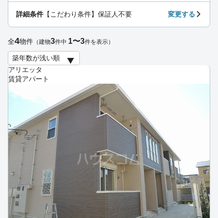
詳細条件
【こだわり条件】保証人不要
変更する
4
3
1〜3
全
物件
（建物
件中
件を表示）
アリエッタ
賃貸アパート