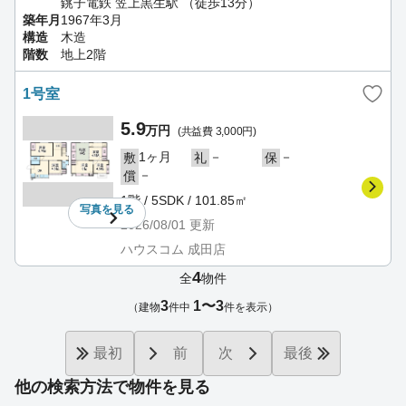
銚子電鉄 笠上黒生駅 （徒歩13分）
築年月
1967年3月
構造
木造
階数
地上2階
1号室
5.9
万円
(共益費 3,000円)
1ヶ月
－
－
敷
礼
保
－
償
1階 / 5SDK / 101.85㎡
写真を
見る
2026/08/01
更新
ハウスコム 成田店
4
全
物件
3
1〜3
（建物
件中
件を表示）
最初
前
次
最後
他の検索方法で物件を見る