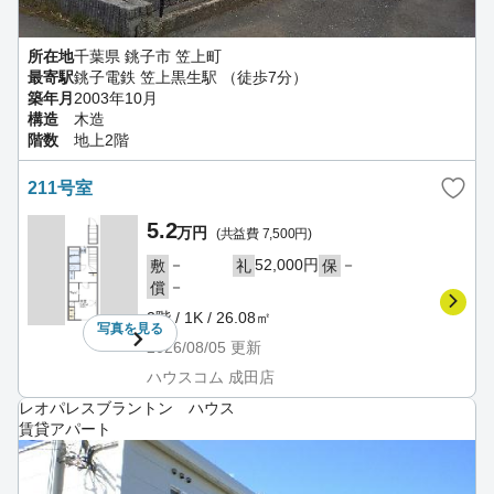
所在地
千葉県 銚子市 笠上町
最寄駅
銚子電鉄 笠上黒生駅 （徒歩7分）
築年月
2003年10月
構造
木造
階数
地上2階
211号室
5.2
万円
(共益費 7,500円)
－
52,000円
－
敷
礼
保
－
償
2階 / 1K / 26.08㎡
写真を
見る
2026/08/05
更新
ハウスコム 成田店
レオパレスブラントン ハウス
賃貸アパート