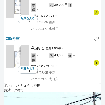
－
39,000円
－
敷
礼
保
－
償
1階 / 1K / 23.71㎡
写真を
見る
2026/08/05
更新
ハウスコム 成田店
205号室
4
万円
(共益費 7,500円)
－
40,000円
－
敷
礼
保
－
償
2階 / 1K / 26.08㎡
写真を
見る
2026/08/05
更新
ハウスコム 成田店
ポスタもとちょうし戸建
賃貸一戸建て