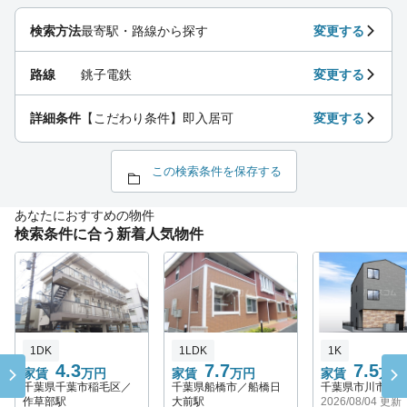
検索方法
最寄駅・路線から探す
変更する
路線
銚子電鉄
変更する
詳細条件
【こだわり条件】即入居可
変更する
この検索条件を保存する
あなたにおすすめの物件
検索条件に合う新着人気物件
1DK
1LDK
1K
4.3
7.7
7.5
家賃
万円
家賃
万円
家賃
万円
千葉県千葉市稲毛区／
千葉県船橋市／船橋日
千葉県市川市／
作草部駅
大前駅
2026/08/04 更新