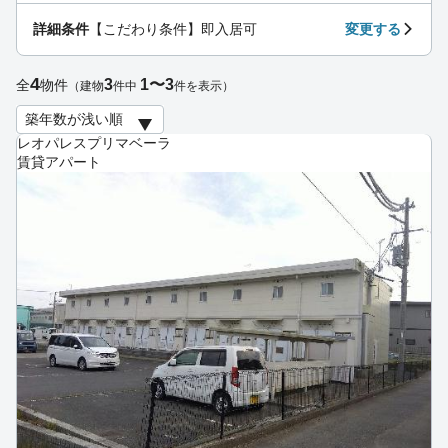
詳細条件
【こだわり条件】即入居可
変更する
4
3
1〜3
全
物件
（建物
件中
件を表示）
レオパレスプリマベーラ
賃貸アパート