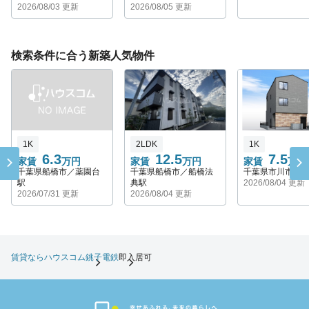
2026/08/03 更新
2026/08/05 更新
検索条件に合う新築人気物件
1K
2LDK
1K
6.3
12.5
7.5
家賃
万円
家賃
万円
家賃
万円
千葉県船橋市／薬園台
千葉県船橋市／船橋法
千葉県市川市／
駅
典駅
2026/08/04 更新
2026/07/31 更新
2026/08/04 更新
賃貸ならハウスコム
銚子電鉄
即入居可