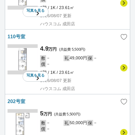
1階 / 1K / 23.61㎡
写真を
見る
2026/08/07
更新
ハウスコム 成田店
110号室
4.9
万円
(共益費 5,500円)
－
49,000円
－
敷
礼
保
－
償
1階 / 1K / 23.61㎡
写真を
見る
2026/08/07
更新
ハウスコム 成田店
202号室
5
万円
(共益費 5,500円)
－
50,000円
－
敷
礼
保
－
償