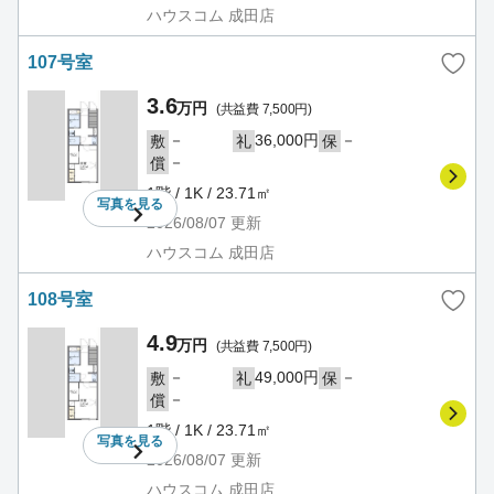
ハウスコム 成田店
107号室
3.6
万円
(共益費 7,500円)
－
36,000円
－
敷
礼
保
－
償
1階 / 1K / 23.71㎡
写真を
見る
2026/08/07
更新
ハウスコム 成田店
108号室
4.9
万円
(共益費 7,500円)
－
49,000円
－
敷
礼
保
－
償
1階 / 1K / 23.71㎡
写真を
見る
2026/08/07
更新
ハウスコム 成田店