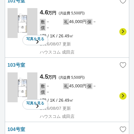
101号室
4.6
万円
(共益費 5,500円)
－
46,000円
－
敷
礼
保
－
償
1階 / 1K / 26.49㎡
写真を
見る
2026/08/07
更新
ハウスコム 成田店
103号室
4.5
万円
(共益費 5,500円)
－
45,000円
－
敷
礼
保
－
償
1階 / 1K / 26.49㎡
写真を
見る
2026/08/07
更新
ハウスコム 成田店
104号室