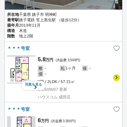
所在地
千葉県 銚子市 明神町
最寄駅
銚子電鉄 笠上黒生駅 （徒歩12分）
築年月
2013年11月
構造
木造
階数
地上2階
＊＊＊号室
5.8
万円
(共益費 3,500円)
－
1ヶ月
－
敷
礼
保
－
償
2階 / 2LDK / 57.21㎡
写真を
見る
2026/08/07
更新
ハウスコム 成田店
＊＊＊号室
6
万円
(共益費 3,500円)