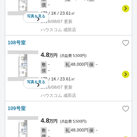
－
償
1階 / 1K / 23.61㎡
写真を
見る
2026/08/07
更新
ハウスコム 成田店
108号室
4.8
万円
(共益費 5,500円)
－
48,000円
－
敷
礼
保
－
償
1階 / 1K / 23.61㎡
写真を
見る
2026/08/07
更新
ハウスコム 成田店
109号室
4.8
万円
(共益費 5,500円)
－
48,000円
－
敷
礼
保
－
償