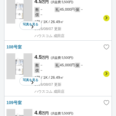
4.5
万円
(共益費 5,500円)
－
45,000円
－
敷
礼
保
－
償
1階 / 1K / 26.49㎡
写真を
見る
2026/08/07
更新
ハウスコム 成田店
108号室
4.5
万円
(共益費 5,500円)
－
45,000円
－
敷
礼
保
－
償
1階 / 1K / 26.49㎡
写真を
見る
2026/08/07
更新
ハウスコム 成田店
109号室
4.6
万円
(共益費 5,500円)