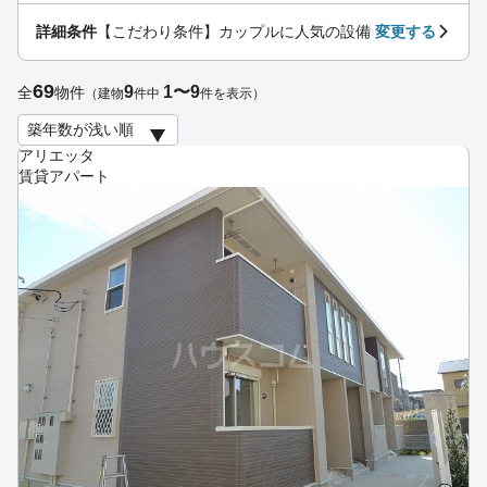
詳細条件
【こだわり条件】カップルに人気の設備
変更する
69
9
1〜9
全
物件
（建物
件中
件を表示）
アリエッタ
賃貸アパート