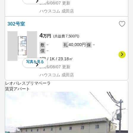
2026/08/07
更新
ハウスコム 成田店
302号室
4
万円
(共益費 7,500円)
－
40,000円
－
敷
礼
保
－
償
3階 / 1K / 23.18㎡
写真を
見る
2026/08/07
更新
ハウスコム 成田店
レオパレスプリマベーラ
賃貸アパート