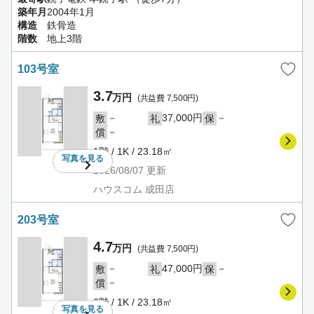
築年月
2004年1月
構造
鉄骨造
階数
地上3階
103号室
3.7
万円
(共益費 7,500円)
－
37,000円
－
敷
礼
保
－
償
1階 / 1K / 23.18㎡
写真を
見る
2026/08/07
更新
ハウスコム 成田店
203号室
4.7
万円
(共益費 7,500円)
－
47,000円
－
敷
礼
保
－
償
2階 / 1K / 23.18㎡
写真を
見る