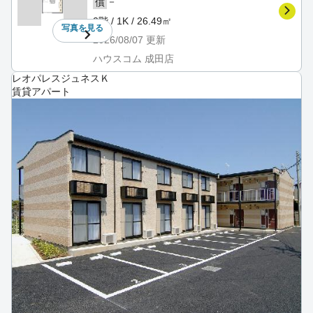
－
償
2階 / 1K / 26.49㎡
写真を
見る
2026/08/07
更新
ハウスコム 成田店
レオパレスジュネスＫ
賃貸アパート