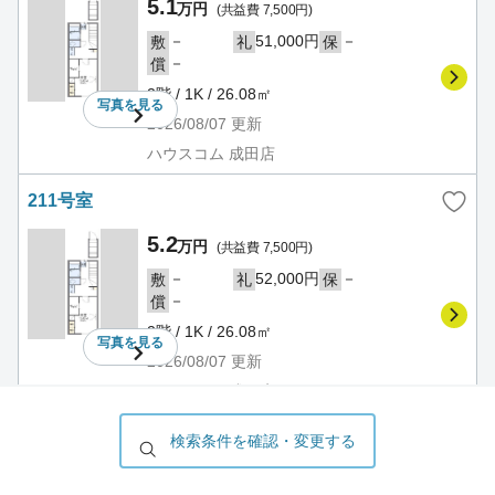
5.1
万円
(共益費 7,500円)
－
51,000円
－
敷
礼
保
－
償
2階 / 1K / 26.08㎡
写真を
見る
2026/08/07
更新
ハウスコム 成田店
211号室
5.2
万円
(共益費 7,500円)
－
52,000円
－
敷
礼
保
－
償
2階 / 1K / 26.08㎡
写真を
見る
2026/08/07
更新
ハウスコム 成田店
レオパレスブラントン ハウス
検索条件を確認・変更する
賃貸アパート