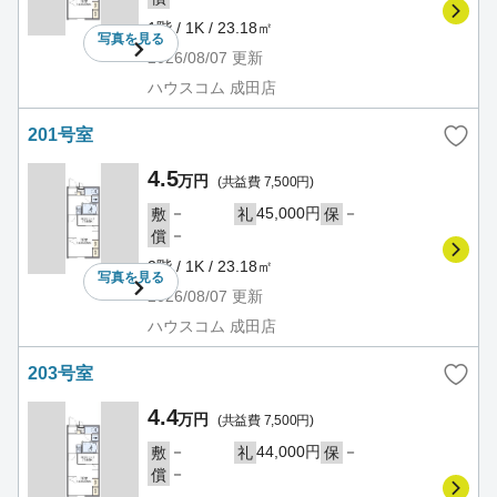
1階 / 1K / 23.18㎡
写真を
見る
2026/08/07
更新
ハウスコム 成田店
201号室
4.5
万円
(共益費 7,500円)
－
45,000円
－
敷
礼
保
－
償
2階 / 1K / 23.18㎡
写真を
見る
2026/08/07
更新
ハウスコム 成田店
203号室
4.4
万円
(共益費 7,500円)
－
44,000円
－
敷
礼
保
－
償