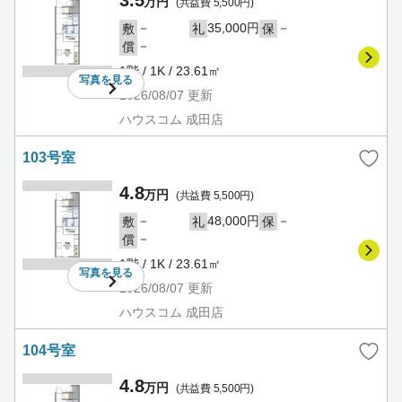
万円
(共益費 5,500円)
－
35,000円
－
敷
礼
保
－
償
1階 / 1K / 23.61㎡
写真を
見る
2026/08/07
更新
ハウスコム 成田店
103号室
4.8
万円
(共益費 5,500円)
－
48,000円
－
敷
礼
保
－
償
1階 / 1K / 23.61㎡
写真を
見る
2026/08/07
更新
ハウスコム 成田店
104号室
4.8
万円
(共益費 5,500円)