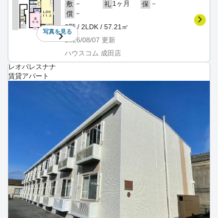
－
1ヶ月
－
敷
礼
保
－
償
2階 / 2LDK / 57.21㎡
写真を
見る
2026/08/07
更新
ハウスコム 成田店
レオパレスナナ
賃貸アパート