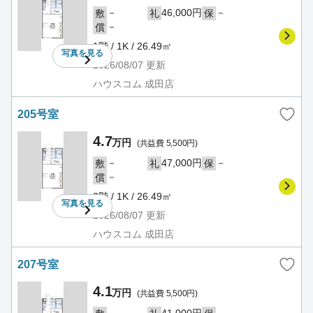
－
46,000円
－
敷
礼
保
－
償
1階 / 1K / 26.49㎡
写真を
見る
2026/08/07
更新
ハウスコム 成田店
205号室
4.7
万円
(共益費 5,500円)
－
47,000円
－
敷
礼
保
－
償
2階 / 1K / 26.49㎡
写真を
見る
2026/08/07
更新
ハウスコム 成田店
207号室
4.1
万円
(共益費 5,500円)