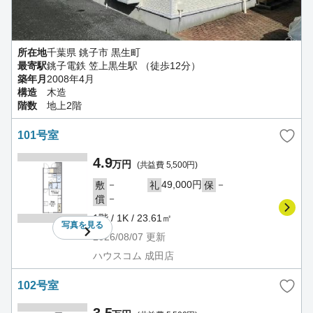
所在地
千葉県 銚子市 黒生町
最寄駅
銚子電鉄 笠上黒生駅 （徒歩12分）
築年月
2008年4月
構造
木造
階数
地上2階
101号室
4.9
万円
(共益費 5,500円)
－
49,000円
－
敷
礼
保
－
償
1階 / 1K / 23.61㎡
写真を
見る
2026/08/07
更新
ハウスコム 成田店
102号室
3.5