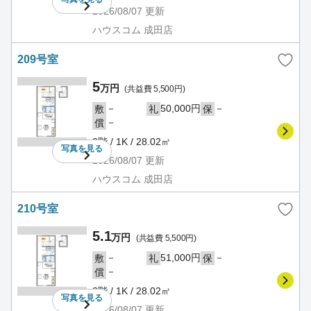
2026/08/07
更新
ハウスコム 成田店
209号室
5
万円
(共益費 5,500円)
－
50,000円
－
敷
礼
保
－
償
2階 / 1K / 28.02㎡
写真を
見る
2026/08/07
更新
ハウスコム 成田店
210号室
5.1
万円
(共益費 5,500円)
－
51,000円
－
敷
礼
保
－
償
2階 / 1K / 28.02㎡
写真を
見る
2026/08/07
更新