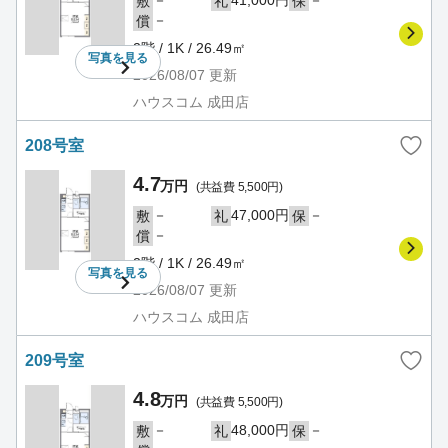
－
41,000円
－
敷
礼
保
－
償
2階 / 1K / 26.49㎡
写真を
見る
2026/08/07
更新
ハウスコム 成田店
208号室
4.7
万円
(共益費 5,500円)
－
47,000円
－
敷
礼
保
－
償
2階 / 1K / 26.49㎡
写真を
見る
2026/08/07
更新
ハウスコム 成田店
209号室
4.8
万円
(共益費 5,500円)
－
48,000円
－
敷
礼
保