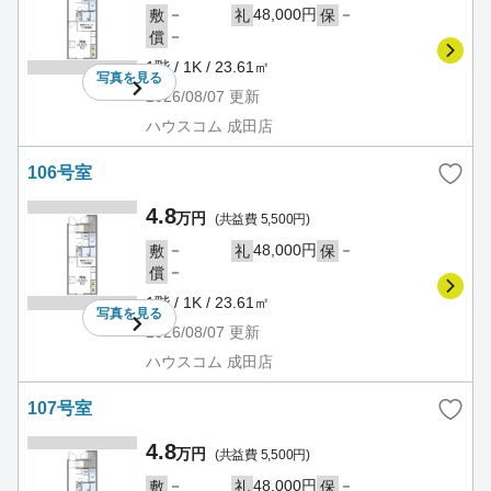
－
48,000円
－
敷
礼
保
－
償
1階 / 1K / 23.61㎡
写真を
見る
2026/08/07
更新
ハウスコム 成田店
106号室
4.8
万円
(共益費 5,500円)
－
48,000円
－
敷
礼
保
－
償
1階 / 1K / 23.61㎡
写真を
見る
2026/08/07
更新
ハウスコム 成田店
107号室
4.8
万円
(共益費 5,500円)
－
48,000円
－
敷
礼
保