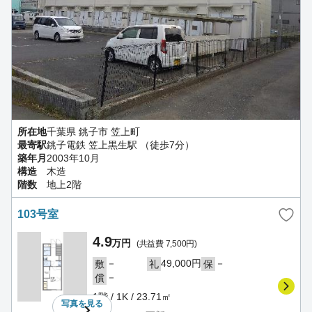
所在地
千葉県 銚子市 笠上町
最寄駅
銚子電鉄 笠上黒生駅 （徒歩7分）
築年月
2003年10月
構造
木造
階数
地上2階
103号室
4.9
万円
(共益費 7,500円)
－
49,000円
－
敷
礼
保
－
償
1階 / 1K / 23.71㎡
写真を
見る