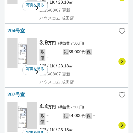
2階 / 1K / 23.18㎡
写真を
見る
2026/08/07
更新
ハウスコム 成田店
204号室
3.9
万円
(共益費 7,500円)
－
39,000円
－
敷
礼
保
－
償
2階 / 1K / 23.18㎡
写真を
見る
2026/08/07
更新
ハウスコム 成田店
207号室
4.4
万円
(共益費 7,500円)
－
44,000円
－
敷
礼
保
－
償
2階 / 1K / 23.18㎡
写真を
見る