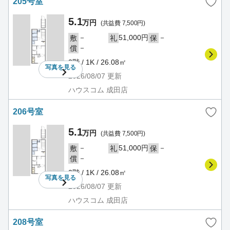
205号室
5.1
万円
(共益費 7,500円)
－
51,000円
－
敷
礼
保
－
償
2階 / 1K / 26.08㎡
写真を
見る
2026/08/07
更新
ハウスコム 成田店
206号室
5.1
万円
(共益費 7,500円)
－
51,000円
－
敷
礼
保
－
償
2階 / 1K / 26.08㎡
写真を
見る
2026/08/07
更新
ハウスコム 成田店
208号室