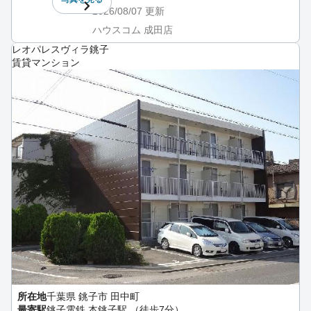
2026/08/07
更新
ハウスコム 成田店
レオパレスヴィラ銚子
賃貸マンション
所在地
千葉県 銚子市 田中町
最寄駅
銚子電鉄 本銚子駅 （徒歩7分）