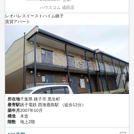
ハウスコム 成田店
レオパレスイーストハイム銚子
賃貸アパート
所在地
千葉県 銚子市 黒生町
最寄駅
銚子電鉄 西海鹿島駅 （徒歩12分）
築年月
2007年10月
構造
木造
階数
地上2階