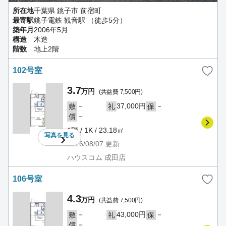
所在地
千葉県 銚子市 前宿町
最寄駅
銚子電鉄 観音駅 （徒歩5分）
築年月
2006年5月
構造
木造
階数
地上2階
102号室
3.7
万円
(共益費 7,500円)
－
37,000円
－
敷
礼
保
－
償
1階 / 1K / 23.18㎡
写真を
見る
2026/08/07
更新
ハウスコム 成田店
106号室
4.3
万円
(共益費 7,500円)
－
43,000円
－
敷
礼
保
－
償