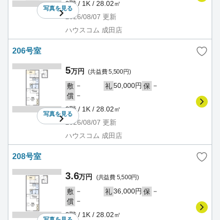
2階 / 1K / 28.02㎡
写真を
見る
2026/08/07
更新
ハウスコム 成田店
206号室
5
万円
(共益費 5,500円)
－
50,000円
－
敷
礼
保
－
償
2階 / 1K / 28.02㎡
写真を
見る
2026/08/07
更新
ハウスコム 成田店
208号室
3.6
万円
(共益費 5,500円)
－
36,000円
－
敷
礼
保
－
償
2階 / 1K / 28.02㎡
写真を
見る