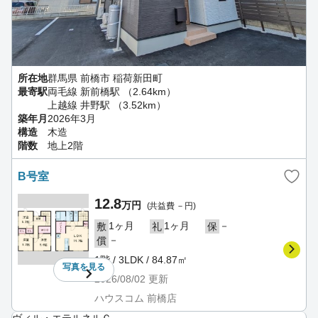
所在地
群馬県 前橋市 稲荷新田町
最寄駅
両毛線 新前橋駅 （2.64km）
上越線 井野駅 （3.52km）
築年月
2026年3月
構造
木造
階数
地上2階
B号室
12.8
万円
(共益費 －円)
1ヶ月
1ヶ月
－
敷
礼
保
－
償
1階 / 3LDK / 84.87㎡
写真を
見る
2026/08/02
更新
ハウスコム 前橋店