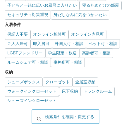
子どもと一緒に広いお風呂に入りたい
寝るためだけの部屋
セキュリティ対策重視
身だしなみに気をつかいたい
入居条件
保証人不要
オンライン相談可
オンライン内見可
２人入居可
即入居可
外国人可・相談
ペット可・相談
LGBTフレンドリー
学生限定・歓迎
高齢者可・相談
ルームシェア可・相談
事務所可・相談
収納
シューズボックス
クローゼット
全居室収納
ウォークインクローゼット
床下収納
トランクルーム
シューズインクローゼット
趣味
検索条件を確認・変更する
ガーデニングが好き
推し活グッズを飾りたい
服やおしゃれが好き
オークション・通販が好き