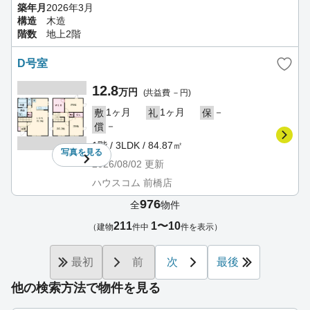
築年月
2026年3月
構造
木造
階数
地上2階
D号室
12.8
万円
(共益費 －円)
1ヶ月
1ヶ月
－
敷
礼
保
－
償
1階 / 3LDK / 84.87㎡
写真を
見る
2026/08/02
更新
ハウスコム 前橋店
976
全
物件
211
1〜10
（建物
件中
件を表示）
最初
前
次
最後
他の検索方法で物件を見る