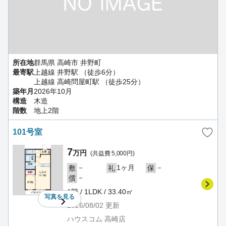
所在地
群馬県 高崎市 井野町
最寄駅
上越線 井野駅 （徒歩6分）
上越線 高崎問屋町駅 （徒歩25分）
築年月
2026年10月
構造
木造
階数
地上2階
101号室
7
万円
(共益費 5,000円)
－
1ヶ月
－
敷
礼
保
－
償
1階 / 1LDK / 33.40㎡
写真を
見る
2026/08/02
更新
ハウスコム 高崎店