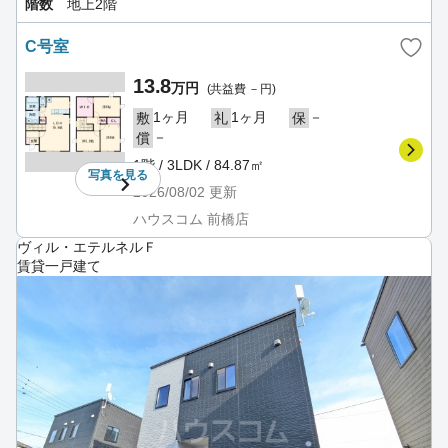
階数
地上2階
C号室
13.8
万円
(共益費 －円)
1ヶ月
1ヶ月
－
敷
礼
保
－
償
1階 / 3LDK / 84.87㎡
写真を
見る
2026/08/02
更新
ハウスコム 前橋店
ヴィル・エテルネルＦ
賃貸一戸建て