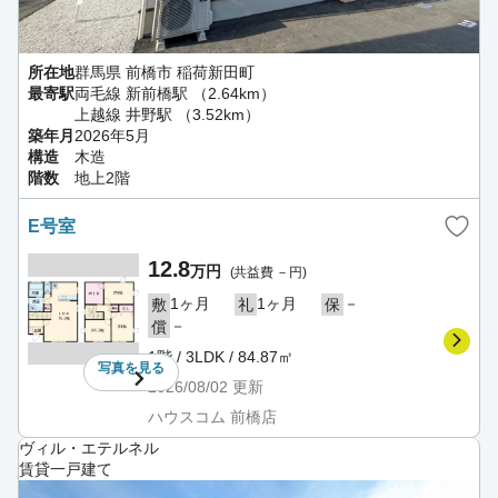
所在地
群馬県 前橋市 稲荷新田町
最寄駅
両毛線 新前橋駅 （2.64km）
上越線 井野駅 （3.52km）
築年月
2026年5月
構造
木造
階数
地上2階
E号室
12.8
万円
(共益費 －円)
1ヶ月
1ヶ月
－
敷
礼
保
－
償
1階 / 3LDK / 84.87㎡
写真を
見る
2026/08/02
更新
ハウスコム 前橋店
ヴィル・エテルネル
賃貸一戸建て