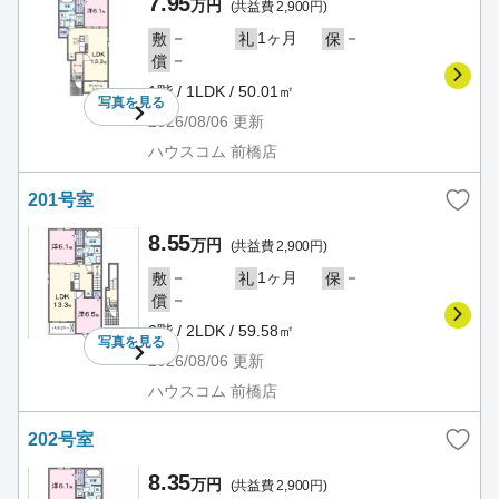
7.95
万円
(共益費 2,900円)
－
1ヶ月
－
敷
礼
保
－
償
1階 / 1LDK / 50.01㎡
写真を
見る
2026/08/06
更新
ハウスコム 前橋店
201号室
8.55
万円
(共益費 2,900円)
－
1ヶ月
－
敷
礼
保
－
償
2階 / 2LDK / 59.58㎡
写真を
見る
2026/08/06
更新
ハウスコム 前橋店
202号室
8.35
万円
(共益費 2,900円)