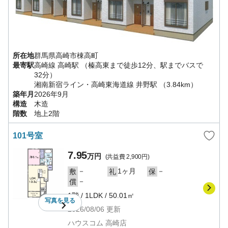
所在地
群馬県
高崎市
棟高町
最寄駅
高崎線
高崎駅
（榛高東まで徒歩12分、駅までバスで
32分）
湘南新宿ライン・高崎東海道線
井野駅
（3.84km）
築年月
2026年9月
構造
木造
階数
地上2階
101号室
7.95
万円
(共益費
2,900円
)
－
1ヶ月
－
敷
礼
保
－
償
1階
/
1LDK
/
50.01㎡
写真を
見る
2026/08/06
更新
ハウスコム 高崎店