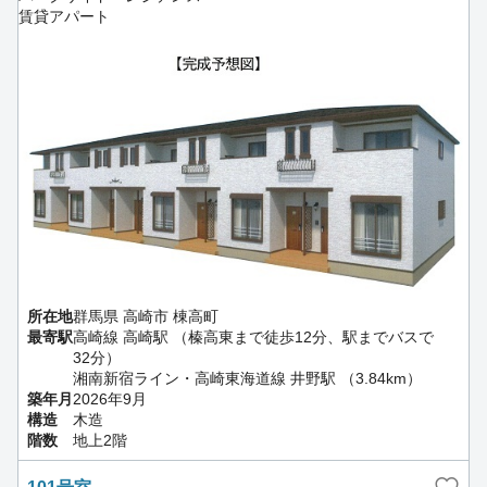
賃貸アパート
所在地
群馬県 高崎市 棟高町
最寄駅
高崎線 高崎駅 （榛高東まで徒歩12分、駅までバスで
32分）
湘南新宿ライン・高崎東海道線 井野駅 （3.84km）
築年月
2026年9月
構造
木造
階数
地上2階