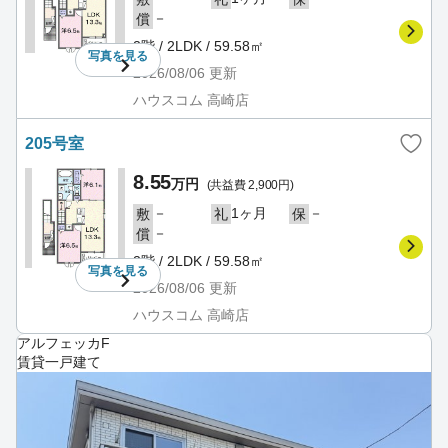
－
償
2階 / 2LDK / 59.58㎡
写真を
見る
2026/08/06
更新
ハウスコム 高崎店
205号室
8.55
万円
(共益費 2,900円)
－
1ヶ月
－
敷
礼
保
－
償
2階 / 2LDK / 59.58㎡
写真を
見る
2026/08/06
更新
ハウスコム 高崎店
アルフェッカF
賃貸一戸建て