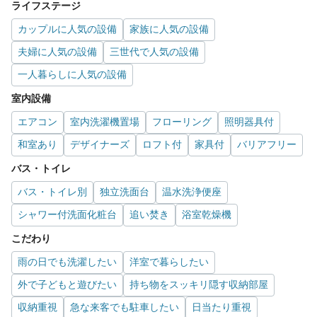
ライフステージ
カップルに人気の設備
家族に人気の設備
夫婦に人気の設備
三世代で人気の設備
一人暮らしに人気の設備
室内設備
エアコン
室内洗濯機置場
フローリング
照明器具付
和室あり
デザイナーズ
ロフト付
家具付
バリアフリー
バス・トイレ
バス・トイレ別
独立洗面台
温水洗浄便座
シャワー付洗面化粧台
追い焚き
浴室乾燥機
こだわり
雨の日でも洗濯したい
洋室で暮らしたい
外で子どもと遊びたい
持ち物をスッキリ隠す収納部屋
収納重視
急な来客でも駐車したい
日当たり重視