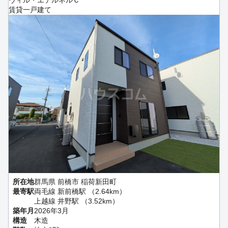
ヴィル・エテルネルＣ
賃貸一戸建て
所在地
群馬県 前橋市 稲荷新田町
最寄駅
両毛線 新前橋駅 （2.64km）
上越線 井野駅 （3.52km）
築年月
2026年3月
構造
木造