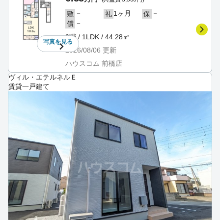
－
1ヶ月
－
敷
礼
保
－
償
2階 / 1LDK / 44.28㎡
写真を
見る
2026/08/06
更新
ハウスコム 前橋店
ヴィル・エテルネルＥ
賃貸一戸建て