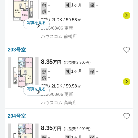
－
1ヶ月
－
敷
礼
保
－
償
2階 / 2LDK / 59.58㎡
写真を
見る
2026/08/06
更新
ハウスコム 前橋店
203号室
8.35
万円
(共益費 2,900円)
－
1ヶ月
－
敷
礼
保
－
償
2階 / 2LDK / 59.58㎡
写真を
見る
2026/08/06
更新
ハウスコム 高崎店
204号室
8.35
万円
(共益費 2,900円)
－
1ヶ月
－
敷
礼
保