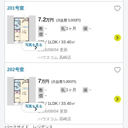
201号室
7.2
万円
(共益費 5,000円)
－
1ヶ月
－
敷
礼
保
－
償
2階 / 1LDK / 33.40㎡
写真を
見る
2026/08/04
更新
ハウスコム 高崎店
202号室
7
万円
(共益費 5,000円)
－
1ヶ月
－
敷
礼
保
－
償
2階 / 1LDK / 33.40㎡
写真を
見る
2026/08/04
更新
ハウスコム 高崎店
パークサイド レジデンス