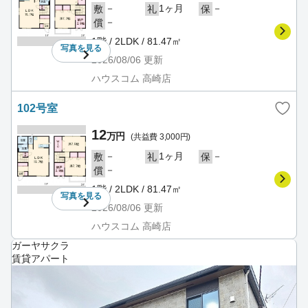
－
1ヶ月
－
敷
礼
保
－
償
1階 / 2LDK / 81.47㎡
写真を
見る
2026/08/06
更新
ハウスコム 高崎店
102号室
12
万円
(共益費 3,000円)
－
1ヶ月
－
敷
礼
保
－
償
1階 / 2LDK / 81.47㎡
写真を
見る
2026/08/06
更新
ハウスコム 高崎店
ガーヤサクラ
賃貸アパート