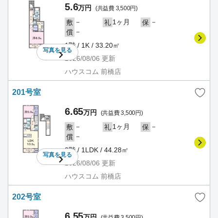
5.6
万円
(共益費 3,500円)
－
1ヶ月
－
敷
礼
保
－
償
1階 / 1K / 33.20㎡
写真を
見る
2026/08/06
更新
ハウスコム 前橋店
201号室
6.65
万円
(共益費 3,500円)
－
1ヶ月
－
敷
礼
保
－
償
2階 / 1LDK / 44.28㎡
写真を
見る
2026/08/06
更新
ハウスコム 前橋店
202号室
6.55
万円
(共益費 3,500円)