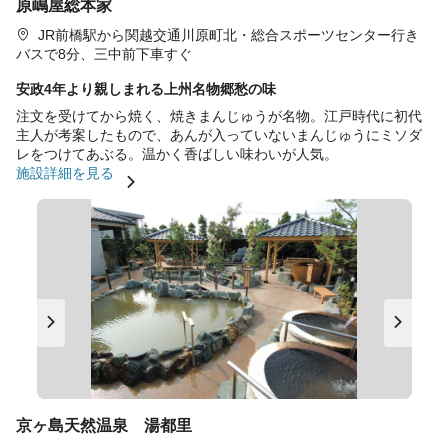
原嶋屋総本家
JR前橋駅から関越交通川原町北・総合スポーツセンター行き
バスで8分、三中前下車すぐ
安政4年より親しまれる上州名物郷愁の味
注文を受けてから焼く、焼きまんじゅうが名物。江戸時代に初代
主人が考案したもので、あんが入っていないまんじゅうにミソダ
レをつけてあぶる。温かく香ばしい味わいが人気。
施設詳細を見る
京ヶ島天然温泉 湯都里