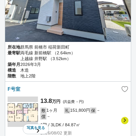
所在地
群馬県 前橋市 稲荷新田町
最寄駅
両毛線 新前橋駅 （2.64km）
上越線 井野駅 （3.52km）
築年月
2026年3月
構造
木造
階数
地上2階
F号室
13.8
万円
(共益費 －円)
1ヶ月
151,800円
－
敷
礼
保
－
償
1階 / 3LDK / 84.87㎡
写真を
見る
2026/08/02
更新