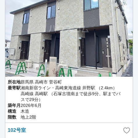
所在地
群馬県 高崎市 菅谷町
最寄駅
湘南新宿ライン・高崎東海道線 井野駅 （2.4km）
高崎線 高崎駅 （石塚古墳南まで徒歩9分、駅までバ
スで29分）
築年月
2026年6月
構造
木造
階数
地上2階
102号室