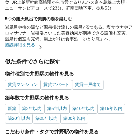
JR上越新幹線高崎駅から市営ぐるりんバス京ヶ島線上大類・
ニューサンピアコースで23分、群南団地下車、徒歩5分
5つの露天風呂で美肌の湯を楽しむ
岩風呂や檜の湯など源泉掛け流しの風呂が5つある。塩サウナやア
ロマサウナ・岩盤浴といった美容効果が期待できる設備も充実。
温泉付個室も完備。湯上がりは食事処「ゆとり庵」へ。
施設詳細を見る
似た条件でさらに探す
物件種別で井野駅の物件を見る
賃貸マンション
賃貸アパート
賃貸一戸建て
築年数で井野駅の物件を見る
新築
築3年以内
築5年以内
築10年以内
築15年以内
築20年以内
築25年以内
築30年以内
こだわり条件・タグで井野駅の物件を見る