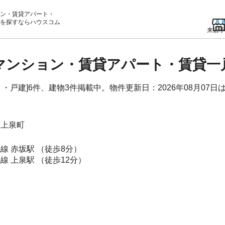
ン・賃貸アパート・
を
探すならハウスコム
来店予
貸マンション・賃貸アパート・賃貸一
戸建]6件、建物3件掲載中。物件更新日：2026年08月07日
市
上泉町
毛線
赤坂駅
（徒歩8分）
毛線
上泉駅
（徒歩12分）