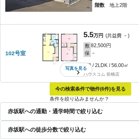
階数
地上2階
5.5
万円
(共益費
－
)
82,500円
敷
102号室
－
保
1階
/
2LDK
/
56.00㎡
写真を
見る
ハウスコム 前橋店
今の検索条件で物件
(6件)
を見る
条件を絞り込みませんか？
赤坂駅への通勤・通学時間で絞り込む
赤坂駅への徒歩分数で絞り込む