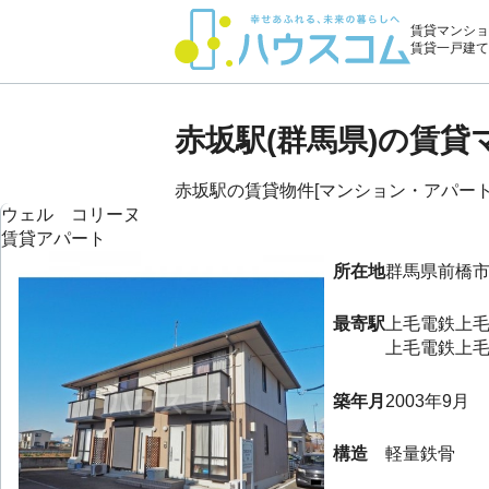
賃貸マンショ
賃貸一戸建て
赤坂駅(群馬県)の賃
赤坂駅の賃貸物件[マンション・アパート・
ウェル コリーヌ
賃貸アパート
所在地
群馬県
前橋
最寄駅
上毛電鉄上
上毛電鉄上
築年月
2003年9月
構造
軽量鉄骨