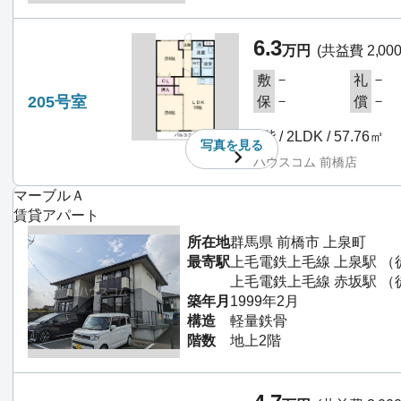
6.3
万円
(共益費 2,00
－
－
敷
礼
205号室
－
－
保
償
2階 / 2LDK / 57.76㎡
写真を
見る
ハウスコム 前橋店
マーブルＡ
賃貸アパート
所在地
群馬県 前橋市 上泉町
最寄駅
上毛電鉄上毛線 上泉駅 （
上毛電鉄上毛線 赤坂駅 （
築年月
1999年2月
構造
軽量鉄骨
階数
地上2階