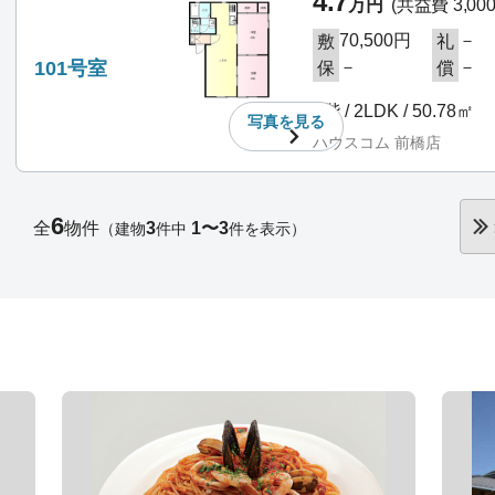
4.7
万円
(共益費 3,00
70,500円
－
敷
礼
101号室
－
－
保
償
1階 / 2LDK / 50.78㎡
写真を
見る
ハウスコム 前橋店
6
全
物件
3
1〜3
（建物
件中
件を表示）