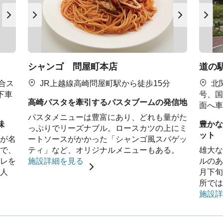
シャンゴ 問屋町本店
道の
合ス
JR上越線高崎問屋町駅から徒歩15分
北
下車
号、国
高崎パスタを牽引するパスタブームの発信地
面へ車
パスタメニューは豊富にあり、どれも量がた
味
豊かな
っぷりでリーズナブル。ロースカツの上にミ
ット
が名
ートソースがかかった「シャンゴ風スパゲッ
で、
ティ」など、オリジナルメニューもある。
雄大な
レを
施設詳細を見る
ルのあ
人
月下旬
所では
施設詳