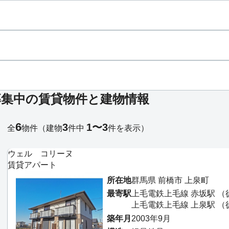
募集中の賃貸物件と建物情報
6
3
1〜3
全
物件
（建物
件中
件を表示）
ウェル コリーヌ
賃貸アパート
所在地
群馬県 前橋市 上泉町
最寄駅
上毛電鉄上毛線 赤坂駅 （
上毛電鉄上毛線 上泉駅 （
築年月
2003年9月