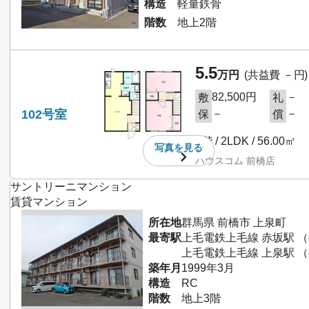
構造
軽量鉄骨
階数
地上2階
5.5
万円
(共益費 －円)
82,500円
－
敷
礼
102号室
－
－
保
償
1階 / 2LDK / 56.00㎡
写真を
見る
ハウスコム 前橋店
サントリーニマンション
賃貸マンション
所在地
群馬県 前橋市 上泉町
最寄駅
上毛電鉄上毛線 赤坂駅 
上毛電鉄上毛線 上泉駅 （
築年月
1999年3月
構造
RC
階数
地上3階