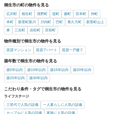
桐生市の町の物件を見る
広沢町
相生町
境野町
堤町
菱町
宮本町
仲町
本町
新里町新川
川内町
巴町
東久方町
新里町山上
東
三吉町
浜松町
宮前町
物件種別で桐生市の物件を見る
賃貸マンション
賃貸アパート
賃貸一戸建て
築年数で桐生市の物件を見る
築5年以内
築10年以内
築15年以内
築20年以内
築25年以内
築30年以内
こだわり条件・タグで桐生市の物件を見る
ライフステージ
三世代で人気の設備
一人暮らしに人気の設備
カップルに人気の設備
家族に人気の設備