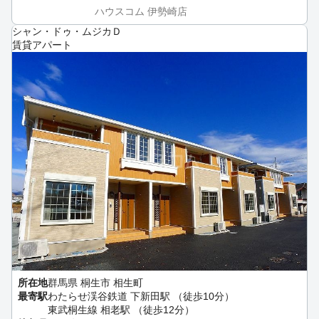
ハウスコム 伊勢崎店
シャン・ドゥ・ムジカＤ
賃貸アパート
所在地
群馬県 桐生市 相生町
最寄駅
わたらせ渓谷鉄道 下新田駅 （徒歩10分）
東武桐生線 相老駅 （徒歩12分）