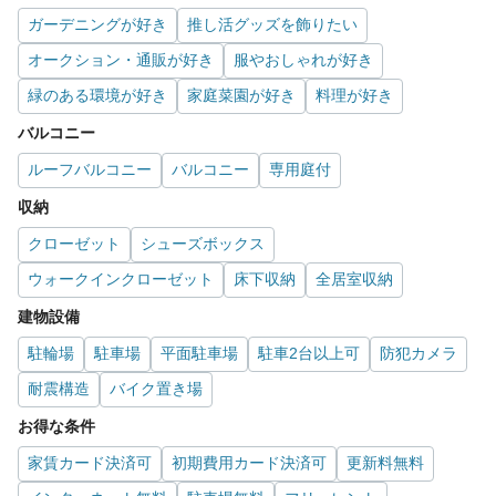
ガーデニングが好き
推し活グッズを飾りたい
オークション・通販が好き
服やおしゃれが好き
緑のある環境が好き
家庭菜園が好き
料理が好き
バルコニー
ルーフバルコニー
バルコニー
専用庭付
収納
クローゼット
シューズボックス
ウォークインクローゼット
床下収納
全居室収納
建物設備
駐輪場
駐車場
平面駐車場
駐車2台以上可
防犯カメラ
耐震構造
バイク置き場
お得な条件
家賃カード決済可
初期費用カード決済可
更新料無料