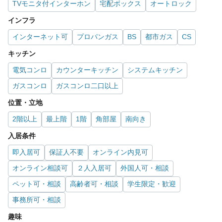
TVモニタ付インターホン
宅配ボックス
オートロック
インフラ
インターネット可
プロパンガス
BS
都市ガス
CS
キッチン
電気コンロ
カウンターキッチン
システムキッチン
ガスコンロ
ガスコンロ二口以上
位置・立地
2階以上
最上階
1階
角部屋
南向き
入居条件
即入居可
保証人不要
オンライン内見可
オンライン相談可
２人入居可
外国人可・相談
ペット可・相談
高齢者可・相談
学生限定・歓迎
事務所可・相談
趣味