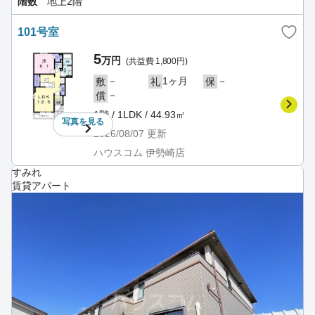
階数
地上2階
101号室
5
万円
(共益費 1,800円)
－
1ヶ月
－
敷
礼
保
－
償
1階 / 1LDK / 44.93㎡
写真を
見る
2026/08/07
更新
ハウスコム 伊勢崎店
すみれ
賃貸アパート