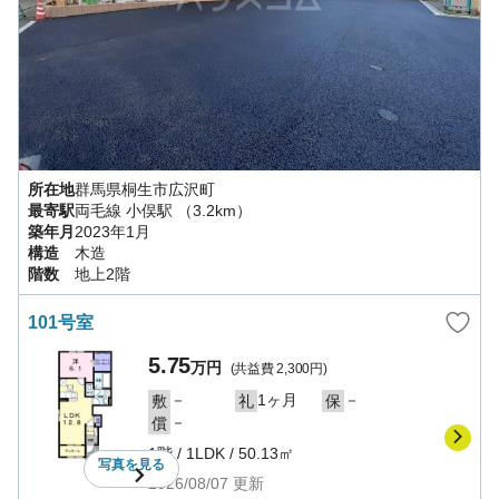
所在地
群馬県
桐生市
広沢町
最寄駅
両毛線
小俣駅
（3.2km）
築年月
2023年1月
構造
木造
階数
地上2階
101号室
5.75
万円
(共益費
2,300円
)
－
1ヶ月
－
敷
礼
保
－
償
1階
/
1LDK
/
50.13㎡
写真を
見る
2026/08/07
更新