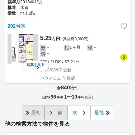
築年月
2013年12月
構造
木造
階数
地上2階
202号室
5.25
万円
(共益費 3,000円)
－
1ヶ月
－
敷
礼
保
－
償
2階 / 2LDK / 57.21㎡
写真を
見る
2026/08/07
更新
ハウスコム 前橋店
840
全
物件
96
1〜10
（建物
件中
件を表示）
最初
前
次
最後
他の検索方法で物件を見る