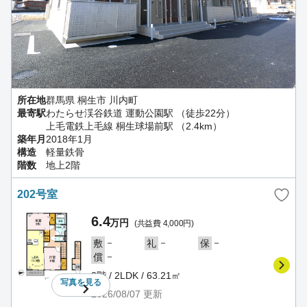
所在地
群馬県 桐生市 川内町
最寄駅
わたらせ渓谷鉄道 運動公園駅 （徒歩22分）
上毛電鉄上毛線 桐生球場前駅 （2.4km）
築年月
2018年1月
構造
軽量鉄骨
階数
地上2階
202号室
6.4
万円
(共益費 4,000円)
－
－
－
敷
礼
保
－
償
2階 / 2LDK / 63.21㎡
写真を
見る
2026/08/07
更新