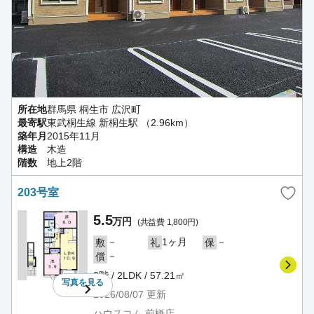
所在地
群馬県 桐生市 広沢町
最寄駅
東武桐生線 新桐生駅 （2.96km）
築年月
2015年11月
構造
木造
階数
地上2階
203号室
5.5
万円
(共益費 1,800円)
－
1ヶ月
－
敷
礼
保
－
償
2階 / 2LDK / 57.21㎡
写真を
見る
2026/08/07
更新
ハウスコム 前橋店