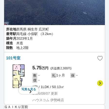
所在地
群馬県 桐生市 広沢町
最寄駅
両毛線 小俣駅 （3.2km）
築年月
2023年1月
構造
木造
階数
地上2階
101号室
5.75
万円
(共益費 2,300円)
－
1ヶ月
－
敷
礼
保
－
償
1階 / 1LDK / 50.13㎡
写真を
見る
2026/08/07
更新
ハウスコム 伊勢崎店
ＧＡＩＫＵ宮前