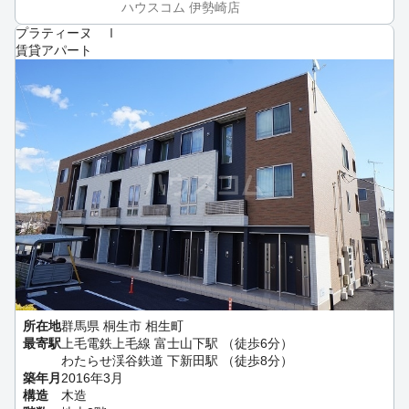
ハウスコム 伊勢崎店
プラティーヌ Ⅰ
賃貸アパート
所在地
群馬県 桐生市 相生町
最寄駅
上毛電鉄上毛線 富士山下駅 （徒歩6分）
わたらせ渓谷鉄道 下新田駅 （徒歩8分）
築年月
2016年3月
構造
木造