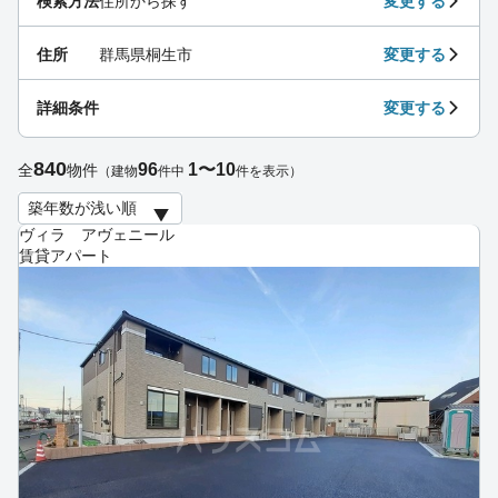
検索方法
住所から探す
変更する
住所
群馬県桐生市
変更する
詳細条件
変更する
840
96
1〜10
全
物件
（建物
件中
件を表示）
ヴィラ アヴェニール
賃貸アパート