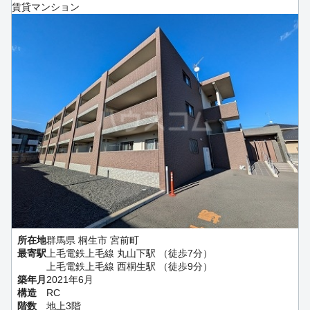
賃貸マンション
所在地
群馬県 桐生市 宮前町
最寄駅
上毛電鉄上毛線 丸山下駅 （徒歩7分）
上毛電鉄上毛線 西桐生駅 （徒歩9分）
築年月
2021年6月
構造
RC
階数
地上3階