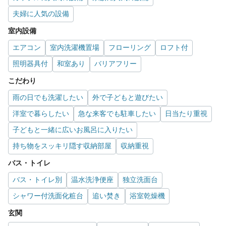
夫婦に人気の設備
室内設備
エアコン
室内洗濯機置場
フローリング
ロフト付
照明器具付
和室あり
バリアフリー
こだわり
雨の日でも洗濯したい
外で子どもと遊びたい
洋室で暮らしたい
急な来客でも駐車したい
日当たり重視
子どもと一緒に広いお風呂に入りたい
持ち物をスッキリ隠す収納部屋
収納重視
バス・トイレ
バス・トイレ別
温水洗浄便座
独立洗面台
シャワー付洗面化粧台
追い焚き
浴室乾燥機
玄関