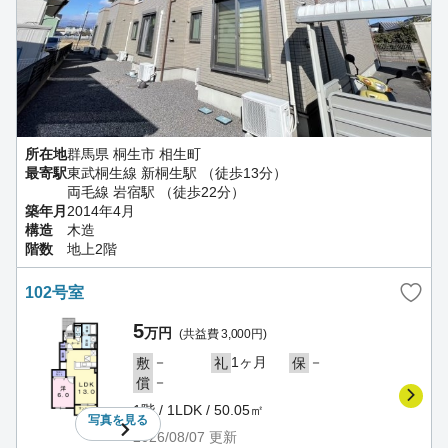
所在地
群馬県 桐生市 相生町
最寄駅
東武桐生線 新桐生駅 （徒歩13分）
両毛線 岩宿駅 （徒歩22分）
築年月
2014年4月
構造
木造
階数
地上2階
102号室
5
万円
(共益費 3,000円)
－
1ヶ月
－
敷
礼
保
－
償
1階 / 1LDK / 50.05㎡
写真を
見る
2026/08/07
更新