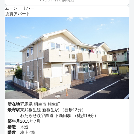
ムーン リバー
賃貸アパート
所在地
群馬県 桐生市 相生町
最寄駅
東武桐生線 新桐生駅 （徒歩13分）
わたらせ渓谷鉄道 下新田駅 （徒歩19分）
築年月
2015年7月
構造
木造
階数
地上2階