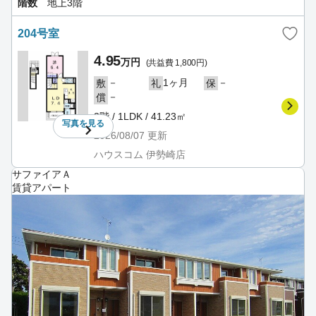
階数
地上3階
204号室
4.95
万円
(共益費 1,800円)
－
1ヶ月
－
敷
礼
保
－
償
2階 / 1LDK / 41.23㎡
写真を
見る
2026/08/07
更新
ハウスコム 伊勢崎店
サファイアＡ
賃貸アパート