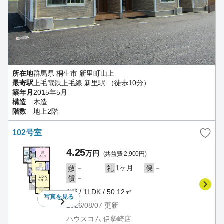
所在地
群馬県 桐生市 新里町山上
最寄駅
上毛電鉄上毛線 新里駅 （徒歩10分）
築年月
2015年5月
構造
木造
階数
地上2階
102号室
4.25
万円
(共益費 2,900円)
－
1ヶ月
－
敷
礼
保
－
償
1階 / 1LDK / 50.12㎡
写真を
見る
2026/08/07
更新
ハウスコム 伊勢崎店