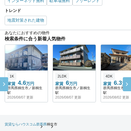
インターネット無料
駐車場無料
フリーレント
トレンド
地震対策された建物
あなたにおすすめの物件
検索条件に合う新着人気物件
1K
2LDK
4DK
4.6
6
6.3
家賃
万円
家賃
万円
家賃
万円
群馬県桐生市／新桐生
群馬県桐生市／新桐生
群馬県桐生市／
駅
駅
駅
2026/08/07 更新
2026/08/07 更新
2026/08/02 更新
賃貸ならハウスコム
群馬県
桐生市