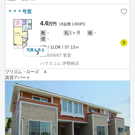
＊＊＊号室
4.6
万円
(共益費 1,800円)
－
1ヶ月
－
敷
礼
保
－
償
1階 / 1LDK / 37.13㎡
写真を
見る
2026/08/07
更新
ハウスコム 伊勢崎店
プリズム・ローズ Ａ
賃貸アパート