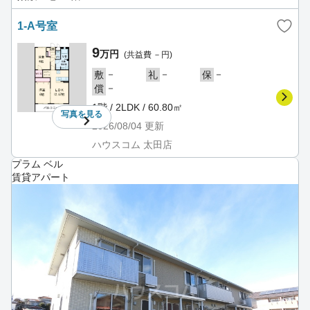
1-A号室
9
万円
(共益費 －円)
－
－
－
敷
礼
保
－
償
1階 / 2LDK / 60.80㎡
写真を
見る
2026/08/04
更新
ハウスコム 太田店
プラム ベル
賃貸アパート