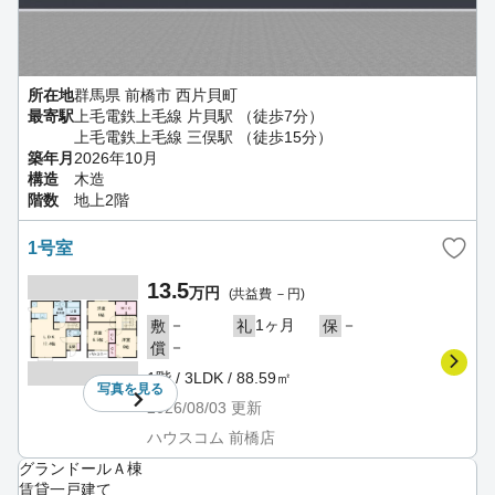
所在地
群馬県 前橋市 西片貝町
最寄駅
上毛電鉄上毛線 片貝駅 （徒歩7分）
上毛電鉄上毛線 三俣駅 （徒歩15分）
築年月
2026年10月
構造
木造
階数
地上2階
1号室
13.5
万円
(共益費 －円)
－
1ヶ月
－
敷
礼
保
－
償
1階 / 3LDK / 88.59㎡
写真を
見る
2026/08/03
更新
ハウスコム 前橋店
グランドールＡ棟
賃貸一戸建て