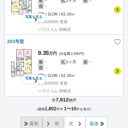
－
1ヶ月
－
敷
礼
保
－
償
2階 / 2LDK / 62.10㎡
写真を
見る
2026/08/05
更新
ハウスコム 前橋店
203号室
9.35
万円
(共益費 2,900円)
－
1ヶ月
－
敷
礼
保
－
償
2階 / 2LDK / 62.10㎡
写真を
見る
2026/08/05
更新
ハウスコム 前橋店
7,912
全
物件
1,802
1〜10
（建物
件中
件を表示）
最初
前
次
最後