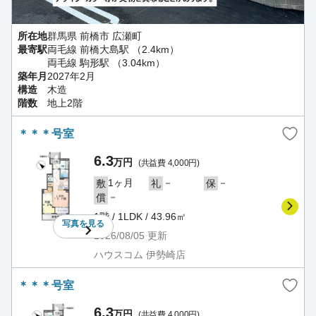
所在地
群馬県 前橋市 広瀬町
最寄駅
両毛線 前橋大島駅 （2.4km）
両毛線 駒形駅 （3.04km）
築年月
2027年2月
構造
木造
階数
地上2階
＊＊＊号室
6.3
万円
(共益費 4,000円)
1ヶ月
－
－
敷
礼
保
－
償
1階 / 1LDK / 43.96㎡
写真を
見る
2026/08/05
更新
ハウスコム 伊勢崎店
＊＊＊号室
6.3
万円
(共益費 4,000円)