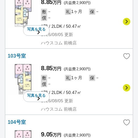
8.85
万円
(共益費 2,900円)
－
1ヶ月
－
敷
礼
保
－
償
1階 / 2LDK / 50.47㎡
写真を
見る
2026/08/05
更新
ハウスコム 前橋店
103号室
8.85
万円
(共益費 2,900円)
－
1ヶ月
－
敷
礼
保
－
償
1階 / 2LDK / 50.47㎡
写真を
見る
2026/08/05
更新
ハウスコム 前橋店
104号室
9.05
万円
(共益費 2,900円)