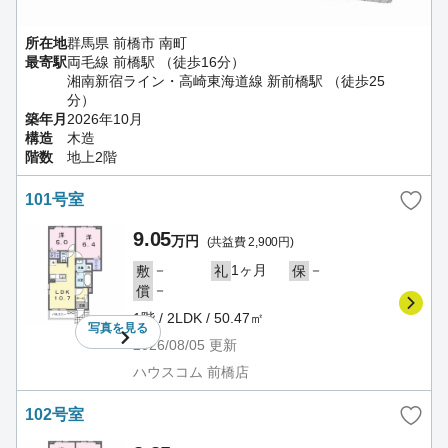
所在地
群馬県 前橋市 南町
最寄駅
両毛線 前橋駅 （徒歩16分）
湘南新宿ライン・高崎東海道線 新前橋駅 （徒歩25
分）
築年月
2026年10月
構造
木造
階数
地上2階
101号室
9.05
万円
(共益費 2,900円)
－
1ヶ月
－
敷
礼
保
－
償
1階 / 2LDK / 50.47㎡
写真を
見る
2026/08/05
更新
ハウスコム 前橋店
102号室