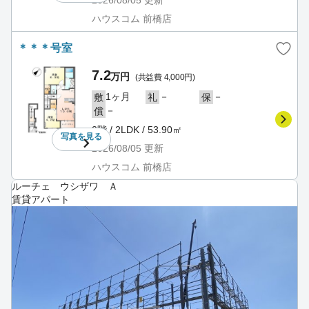
ハウスコム 前橋店
＊＊＊号室
7.2
万円
(共益費 4,000円)
1ヶ月
－
－
敷
礼
保
－
償
2階 / 2LDK / 53.90㎡
写真を
見る
2026/08/05
更新
ハウスコム 前橋店
ルーチェ ウシザワ Ａ
賃貸アパート