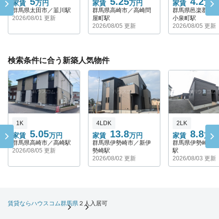
5
5.25
4.2
家賃
万円
家賃
万円
家賃
万円
群馬県太田市／韮川駅
群馬県高崎市／高崎問
群馬県邑楽郡大
2026/08/01 更新
屋町駅
小泉町駅
2026/08/05 更新
2026/08/05 更新
検索条件に合う新築人気物件
1K
4LDK
2LK
5.05
13.8
8.8
家賃
万円
家賃
万円
家賃
万円
群馬県高崎市／高崎駅
群馬県伊勢崎市／新伊
群馬県伊勢崎市
2026/08/05 更新
勢崎駅
駅
2026/08/02 更新
2026/08/03 更新
賃貸ならハウスコム
群馬県
２人入居可