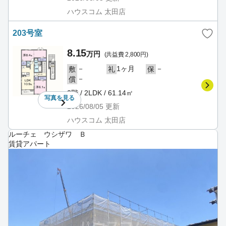
ハウスコム 太田店
203号室
8.15
万円
(共益費 2,800円)
－
1ヶ月
－
敷
礼
保
－
償
2階 / 2LDK / 61.14㎡
写真を
見る
2026/08/05
更新
ハウスコム 太田店
ルーチェ ウシザワ Ｂ
賃貸アパート