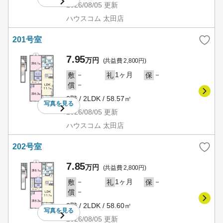
2026/08/05
更新
ハウスコム 太田店
201号室
7.95
万円
(共益費 2,800円)
－
1ヶ月
－
敷
礼
保
－
償
2階 / 2LDK / 58.57㎡
写真を
見る
2026/08/05
更新
ハウスコム 太田店
202号室
7.85
万円
(共益費 2,800円)
－
1ヶ月
－
敷
礼
保
－
償
2階 / 2LDK / 58.60㎡
写真を
見る
2026/08/05
更新