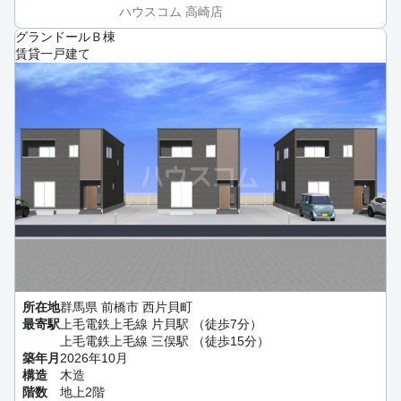
ハウスコム 高崎店
グランドールＢ棟
賃貸一戸建て
所在地
群馬県 前橋市 西片貝町
最寄駅
上毛電鉄上毛線 片貝駅 （徒歩7分）
上毛電鉄上毛線 三俣駅 （徒歩15分）
築年月
2026年10月
構造
木造
階数
地上2階