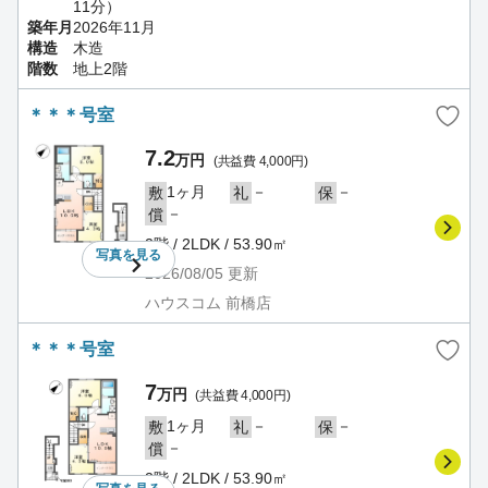
11分）
築年月
2026年11月
構造
木造
階数
地上2階
＊＊＊号室
7.2
万円
(共益費 4,000円)
1ヶ月
－
－
敷
礼
保
－
償
2階 / 2LDK / 53.90㎡
写真を
見る
2026/08/05
更新
ハウスコム 前橋店
＊＊＊号室
7
万円
(共益費 4,000円)
1ヶ月
－
－
敷
礼
保
－
償
2階 / 2LDK / 53.90㎡