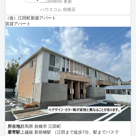
2026/08/05
更新
ハウスコム 前橋店
（仮）江田町新築アパート
賃貸アパート
所在地
群馬県 前橋市 江田町
最寄駅
上越線 新前橋駅 （江田まで徒歩7分、駅までバスで