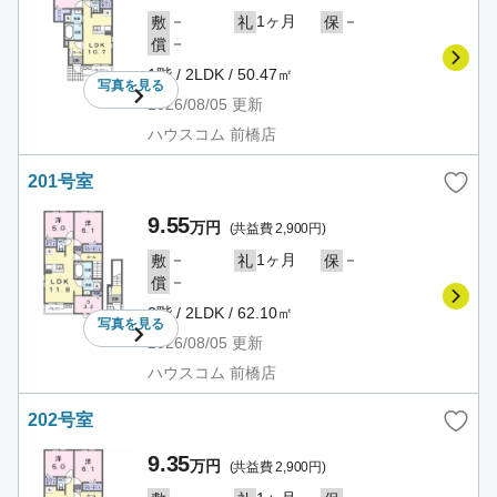
－
1ヶ月
－
敷
礼
保
－
償
1階 / 2LDK / 50.47㎡
写真を
見る
2026/08/05
更新
ハウスコム 前橋店
201号室
9.55
万円
(共益費 2,900円)
－
1ヶ月
－
敷
礼
保
－
償
2階 / 2LDK / 62.10㎡
写真を
見る
2026/08/05
更新
ハウスコム 前橋店
202号室
9.35
万円
(共益費 2,900円)