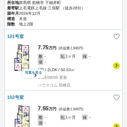
所在地
群馬県 前橋市 下細井町
最寄駅
上毛電鉄上毛線 三俣駅 （徒歩28分）
築年月
2026年12月
構造
木造
階数
地上2階
101号室
7.75
万円
(共益費 2,900円)
－
1ヶ月
－
敷
礼
保
－
償
1階 / 2LDK / 50.53㎡
写真を
見る
2026/08/05
更新
ハウスコム 前橋店
102号室
7.55
万円
(共益費 2,900円)
－
1ヶ月
－
敷
礼
保
－
償