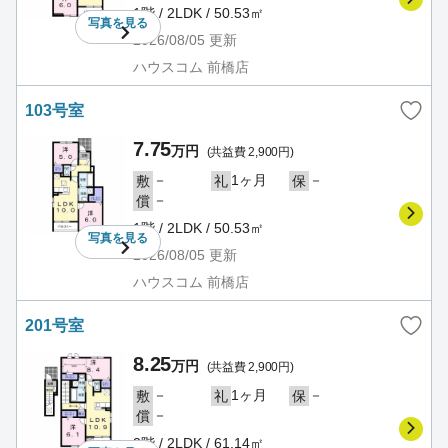
1階 / 2LDK / 50.53㎡
写真を
見る
2026/08/05
更新
ハウスコム 前橋店
103号室
7.75
万円
(共益費 2,900円)
－
1ヶ月
－
敷
礼
保
－
償
1階 / 2LDK / 50.53㎡
写真を
見る
2026/08/05
更新
ハウスコム 前橋店
201号室
8.25
万円
(共益費 2,900円)
－
1ヶ月
－
敷
礼
保
－
償
2階 / 2LDK / 61.14㎡