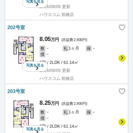
写真を
見る
2026/08/05
更新
ハウスコム 前橋店
202号室
8.05
万円
(共益費 2,900円)
－
1ヶ月
－
敷
礼
保
－
償
2階 / 2LDK / 61.14㎡
写真を
見る
2026/08/05
更新
ハウスコム 前橋店
203号室
8.25
万円
(共益費 2,900円)
－
1ヶ月
－
敷
礼
保
－
償
2階 / 2LDK / 61.14㎡
写真を
見る