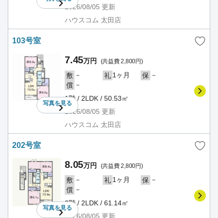
2026/08/05
更新
ハウスコム 太田店
103号室
7.45
万円
(共益費 2,800円)
－
1ヶ月
－
敷
礼
保
－
償
1階 / 2LDK / 50.53㎡
写真を
見る
2026/08/05
更新
ハウスコム 太田店
202号室
8.05
万円
(共益費 2,800円)
－
1ヶ月
－
敷
礼
保
－
償
2階 / 2LDK / 61.14㎡
写真を
見る
2026/08/05
更新