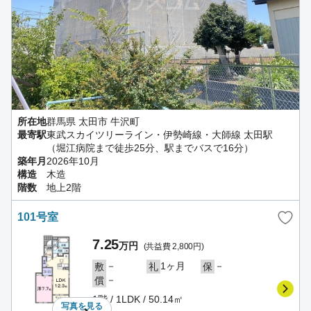
所在地
群馬県 太田市 牛沢町
最寄駅
東武スカイツリーライン・伊勢崎線・大師線 太田駅
（堀江病院まで徒歩25分、駅までバスで16分）
築年月
2026年10月
構造
木造
階数
地上2階
101号室
7.25
万円
(共益費 2,800円)
－
1ヶ月
－
敷
礼
保
－
償
1階 / 1LDK / 50.14㎡
写真を
見る