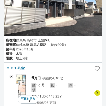
所在地
群馬県 高崎市 上豊岡町
最寄駅
信越本線 群馬八幡駅 （徒歩20分）
築年月
2026年10月
構造
木造
階数
地上2階
＊＊＊号室
6
万円
(共益費 4,000円)
1ヶ月
－
－
敷
礼
保
－
償
1階 / 1LDK / 43.21㎡
写真を
見る
2026/08/05
更新