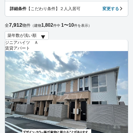
詳細条件
【こだわり条件】２人入居可
変更する
7,912
1,802
1〜10
全
物件
（建物
件中
件を表示）
ジニアハイツ Ａ
賃貸アパート