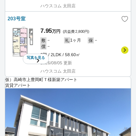
ハウスコム 太田店
203号室
7.95
万円
(共益費 2,800円)
－
1ヶ月
－
敷
礼
保
－
償
2階 / 2LDK / 58.60㎡
写真を
見る
2026/08/05
更新
ハウスコム 太田店
仮）高崎市上豊岡町Ｔ様新築アパート
賃貸アパート