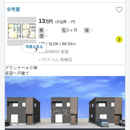
B号室
13
万円
(共益費 －円)
－
1ヶ月
－
敷
礼
保
－
償
1階 / 3LDK / 88.59㎡
写真を
見る
2026/08/03
更新
ハウスコム 前橋店
グランドールＣ棟
賃貸一戸建て