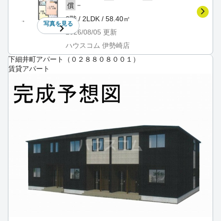
－
償
2階 / 2LDK / 58.40㎡
写真を
見る
2026/08/05
更新
ハウスコム 伊勢崎店
下細井町アパート（０２８８０８００１）
賃貸アパート