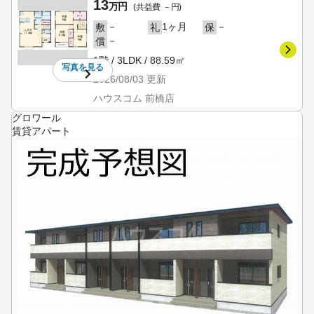
13
万円
(共益費 －円)
－
1ヶ月
－
敷
礼
保
－
償
1階 / 3LDK / 88.59㎡
写真を
見る
2026/08/03
更新
ハウスコム 前橋店
グロワール
賃貸アパート