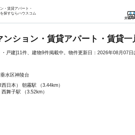
ン・賃貸アパート・
を
探すならハウスコム
来店予
貸マンション・賃貸アパート・賃貸一
戸建]11件、建物9件掲載中。物件更新日：2026年08月07日
市垂水区
神陵台
R西日本）
朝霧駅
（3.44km）
線
西舞子駅
（3.52km）