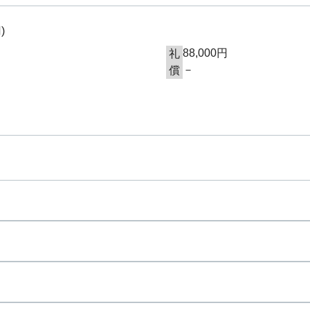
円
)
88,000円
礼
－
償