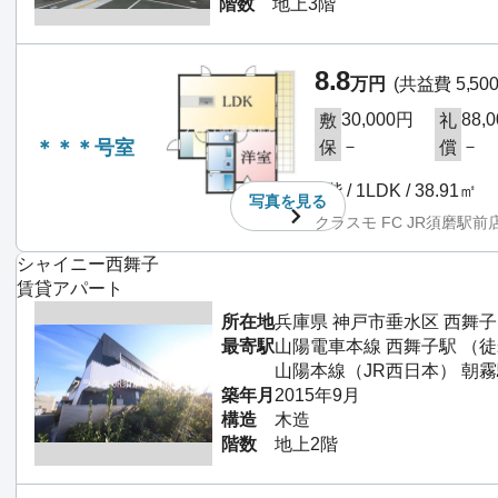
階数
地上3階
8.8
万円
(共益費 5,50
30,000円
88,
敷
礼
＊＊＊号室
－
－
保
償
3階 / 1LDK / 38.91㎡
写真を
見る
クラスモ FC JR須磨駅前
シャイニー西舞子
賃貸アパート
所在地
兵庫県 神戸市垂水区 西舞子
最寄駅
山陽電車本線 西舞子駅 （徒
山陽本線（JR西日本） 朝霧
築年月
2015年9月
構造
木造
階数
地上2階