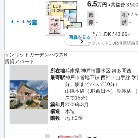
6.5
万円
(共益費 3,50
－
97,
敷
礼
＊＊＊号室
－
－
保
償
1階 / 1LDK / 43.66㎡
写真を
見る
クラスモ FC JR須磨駅前
サンリットガーデンハウスN
賃貸アパート
所在地
兵庫県 神戸市垂水区 舞多聞西
最寄駅
神戸市営地下鉄 西神・山手線 学
分、駅までバスで10分）
山陽本線（JR西日本） 朝霧駅 
スで15分）
築年月
2009年3月
構造
木造
階数
地上2階