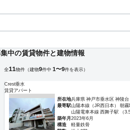
募集中の賃貸物件と建物情報
11
9
1〜9
全
物件
（建物
件中
件を表示）
Crest垂水
賃貸アパート
所在地
兵庫県 神戸市垂水区 神陵台
最寄駅
山陽本線（JR西日本） 朝霧駅 
山陽電車本線 西舞子駅 （3.5
築年月
2023年6月
構造
軽量鉄骨