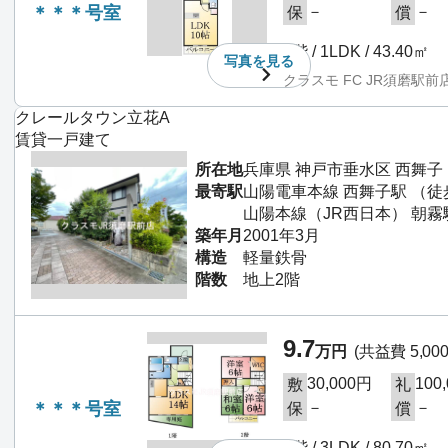
＊＊＊号室
－
－
保
償
2階 / 1LDK / 43.40㎡
写真を
見る
クラスモ FC JR須磨駅前
クレールタウン立花A
賃貸一戸建て
所在地
兵庫県 神戸市垂水区 西舞子
最寄駅
山陽電車本線 西舞子駅 （徒
山陽本線（JR西日本） 朝霧
築年月
2001年3月
構造
軽量鉄骨
階数
地上2階
9.7
万円
(共益費 5,00
30,000円
100
敷
礼
＊＊＊号室
－
－
保
償
1階 / 3LDK / 80.70㎡