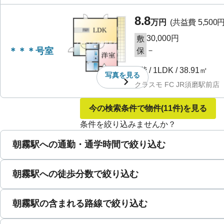
8.8
万円
(共益費
5,500
30,000円
敷
＊＊＊号室
－
保
3階
/
1LDK
/
38.91㎡
写真を
見る
クラスモ FC JR須磨駅前店
今の検索条件で物件
(11件)
を見る
条件を絞り込みませんか？
朝霧駅への通勤・通学時間で絞り込む
朝霧駅への徒歩分数で絞り込む
朝霧駅の含まれる路線で絞り込む