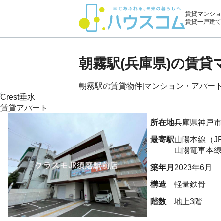
賃貸マンショ
賃貸一戸建て
朝霧駅(兵庫県)の賃
朝霧駅の賃貸物件[マンション・アパート・
Crest垂水
賃貸アパート
所在地
兵庫県
神戸
最寄駅
山陽本線（J
山陽電車本
築年月
2023年6月
構造
軽量鉄骨
階数
地上3階