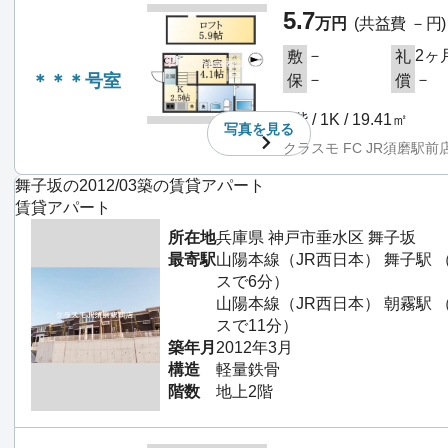
5.7
万円
(共益費 －円)
－
2ヶ
敷
礼
＊＊＊号室
－
－
保
償
2階 / 1K / 19.41㎡
写真を
見る
クラスモ FC JR須磨駅前
舞子坂の2012/03築の賃貸アパート
賃貸アパート
所在地
兵庫県 神戸市垂水区 舞子坂
最寄駅
山陽本線（JR西日本） 舞子駅
スで6分）
山陽本線（JR西日本） 朝霧駅
スで11分）
築年月
2012年3月
構造
軽量鉄骨
階数
地上2階