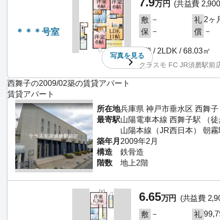
7.9
万円
(共益費 2,90
－
2ヶ
敷
礼
＊＊＊号室
－
－
保
償
2階 / 2LDK / 68.03㎡
写真を
見る
クラスモ FC JR須磨駅前
西舞子の2009/02築の賃貸アパート
賃貸アパート
所在地
兵庫県 神戸市垂水区 西舞子
最寄駅
山陽電車本線 西舞子駅 （徒
山陽本線（JR西日本） 朝霧
築年月
2009年2月
構造
鉄骨造
階数
地上2階
6.65
万円
(共益費 2,9
－
99,
敷
礼