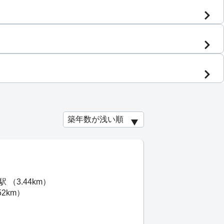
（3.44km）
2km）