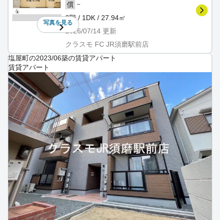
－
償
3階 / 1DK / 27.94㎡
写真を
見る
2026/07/14
更新
クラスモ FC JR須磨駅前店
塩屋町の2023/06築の賃貸アパート
賃貸アパート