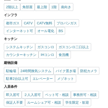
2階以上
角部屋
最上階
1階
南向き
インフラ
都市ガス
CATV
CATV無料
プロパンガス
インターネット可
オール電化
BS
キッチン
システムキッチン
ガスコンロ
ガスコンロ二口以上
カウンターキッチン
IHコンロ
食洗機
建物設備
駐輪場
24時間換気システム
バイク置き場
防犯カメラ
駐車2台以上可
エレベーター
メゾネット
入居条件
即入居可
２人入居可
ペット可・相談
事務所可・相談
保証人不要
ルームシェア可・相談
学生限定・歓迎