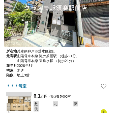
所在地
兵庫県
神戸市垂水区
福田
最寄駅
山陽電車本線
滝の茶屋駅
（徒歩21分）
山陽電車本線
東垂水駅
（徒歩21分）
築年月
2026年5月
構造
木造
階数
地上3階
＊＊＊号室
6.1
万円
(共益費
5,000円
)
－
－
－
敷
礼
保
－
償