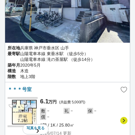
所在地
兵庫県 神戸市垂水区 山手
最寄駅
山陽電車本線 東垂水駅 （徒歩5分）
山陽電車本線 滝の茶屋駅 （徒歩14分）
築年月
2020年5月
構造
木造
階数
地上3階
＊＊＊号室
6.1
万円
(共益費 5,000円)
－
－
－
敷
礼
保
－
償
1階 / 1K / 25.80㎡
写真を
見る
2026/07/14
更新