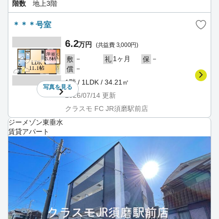
階数
地上3階
＊＊＊号室
6.2
万円
(共益費 3,000円)
－
1ヶ月
－
敷
礼
保
－
償
1階 / 1LDK / 34.21㎡
写真を
見る
2026/07/14
更新
クラスモ FC JR須磨駅前店
ジーメゾン東垂水
賃貸アパート