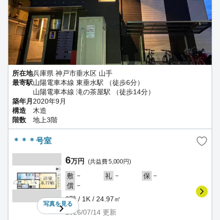
所在地
兵庫県 神戸市垂水区 山手
最寄駅
山陽電車本線 東垂水駅 （徒歩6分）
山陽電車本線 滝の茶屋駅 （徒歩14分）
築年月
2020年9月
構造
木造
階数
地上3階
＊＊＊号室
6
万円
(共益費 5,000円)
－
－
－
敷
礼
保
－
償
3階 / 1K / 24.97㎡
写真を
見る
2026/07/14
更新