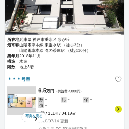
所在地
兵庫県 神戸市垂水区 泉が丘
最寄駅
山陽電車本線 東垂水駅 （徒歩3分）
山陽電車本線 滝の茶屋駅 （徒歩10分）
築年月
2018年11月
構造
木造
階数
地上3階
＊＊＊号室
6.5
万円
(共益費 4,000円)
－
－
－
敷
礼
保
－
償
1階 / 1LDK / 34.19㎡
写真を
見る
2026/07/14
更新
クラスモ FC JR須磨駅前店