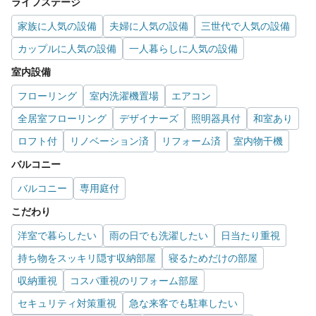
ライフステージ
家族に人気の設備
夫婦に人気の設備
三世代で人気の設備
カップルに人気の設備
一人暮らしに人気の設備
室内設備
フローリング
室内洗濯機置場
エアコン
全居室フローリング
デザイナーズ
照明器具付
和室あり
ロフト付
リノベーション済
リフォーム済
室内物干機
バルコニー
バルコニー
専用庭付
こだわり
洋室で暮らしたい
雨の日でも洗濯したい
日当たり重視
持ち物をスッキリ隠す収納部屋
寝るためだけの部屋
収納重視
コスパ重視のリフォーム部屋
セキュリティ対策重視
急な来客でも駐車したい