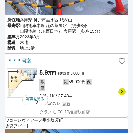
所在地
兵庫県 神戸市垂水区 城が山
最寄駅
山陽電車本線 滝の茶屋駅 （徒歩6分）
山陽本線（JR西日本） 塩屋駅 （徒歩19分）
築年月
2023年3月
構造
木造
階数
地上3階
＊＊＊号室
5.9
万円
(共益費 5,000円)
－
59,000円
－
敷
礼
保
－
償
3階 / 1K / 27.43㎡
写真を
見る
2026/07/14
更新
クラスモ FC JR須磨駅前店
ワコーレヴィアーノ垂水塩屋町
賃貸アパート