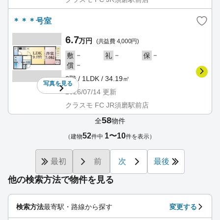
＊＊＊号室
6.7
万円
(共益費 4,000円)
－
－
－
敷
礼
保
－
償
3階 / 1LDK / 34.19㎡
写真を
見る
2026/07/14
更新
クラスモ FC JR須磨駅前店
58
全
物件
52
1〜10
（建物
件中
件を表示）
最初
前
次
最後
他の検索方法で物件を見る
検索方法
最寄駅・路線から探す
変更する