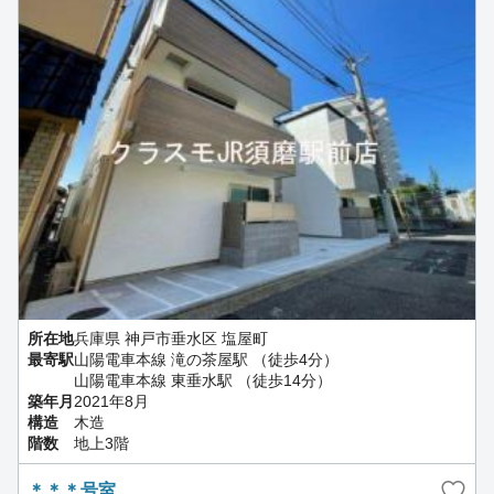
所在地
兵庫県 神戸市垂水区 塩屋町
最寄駅
山陽電車本線 滝の茶屋駅 （徒歩4分）
山陽電車本線 東垂水駅 （徒歩14分）
築年月
2021年8月
構造
木造
階数
地上3階
＊＊＊号室