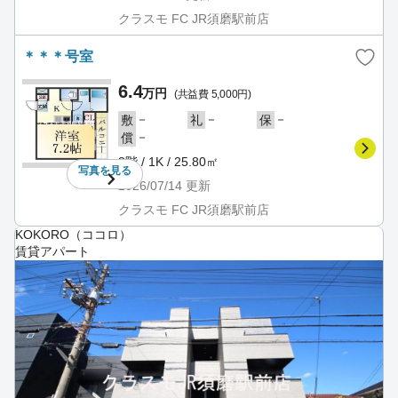
クラスモ FC JR須磨駅前店
＊＊＊号室
6.4
万円
(共益費 5,000円)
－
－
－
敷
礼
保
－
償
3階 / 1K / 25.80㎡
写真を
見る
2026/07/14
更新
クラスモ FC JR須磨駅前店
KOKORO（ココロ）
賃貸アパート