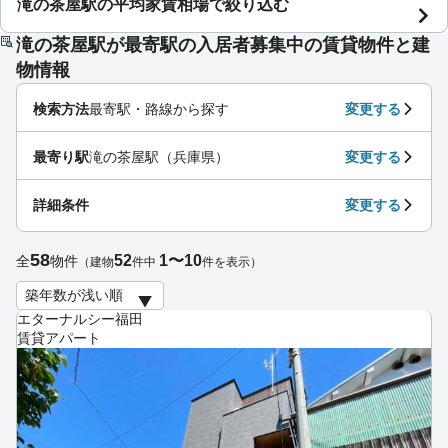
滝の茶屋駅の平均家賃相場で絞り込む
滝の茶屋駅が最寄駅の入居者募集中の賃貸物件と建
物情報
検索方法
最寄駅・路線から探す
変更する
最寄り駅
滝の茶屋駅（兵庫県）
変更する
詳細条件
変更する
58
52
1〜10
全
物件
（建物
件中
件を表示）
エターナルシー福田
賃貸アパート