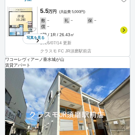
5.5
万円
(共益費 5,000円)
－
－
－
敷
礼
保
－
償
1階 / 1R / 26.43㎡
写真を
見る
2026/07/14
更新
クラスモ FC JR須磨駅前店
ワコーレヴィアーノ垂水城が山
賃貸アパート