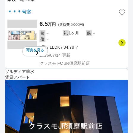
＊＊＊号室
6.5
万円
(共益費 5,000円)
－
1ヶ月
－
敷
礼
保
－
償
3階 / 1LDK / 34.79㎡
写真を
見る
2026/07/14
更新
クラスモ FC JR須磨駅前店
ソルディア垂水
賃貸アパート