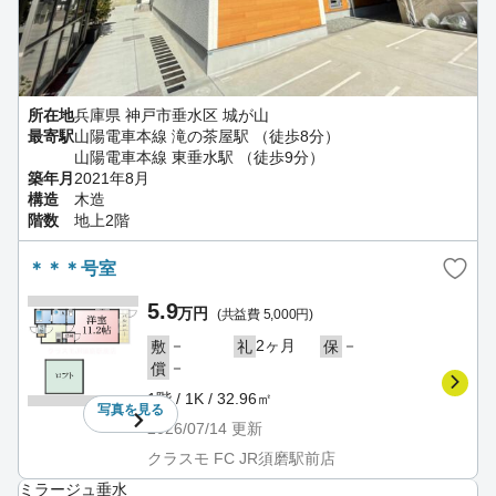
所在地
兵庫県 神戸市垂水区 城が山
最寄駅
山陽電車本線 滝の茶屋駅 （徒歩8分）
山陽電車本線 東垂水駅 （徒歩9分）
築年月
2021年8月
構造
木造
階数
地上2階
＊＊＊号室
5.9
万円
(共益費 5,000円)
－
2ヶ月
－
敷
礼
保
－
償
1階 / 1K / 32.96㎡
写真を
見る
2026/07/14
更新
クラスモ FC JR須磨駅前店
ミラージュ垂水