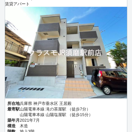
賃貸アパート
所在地
兵庫県 神戸市垂水区 王居殿
最寄駅
山陽電車本線 滝の茶屋駅 （徒歩7分）
山陽電車本線 山陽塩屋駅 （徒歩15分）
築年月
2021年7月
構造
木造
階数
地上3階