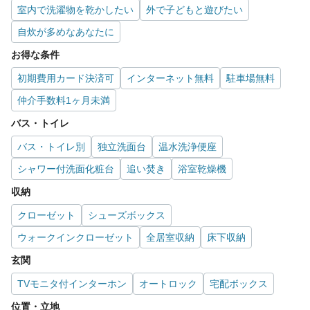
室内で洗濯物を乾かしたい
外で子どもと遊びたい
自炊が多めなあなたに
お得な条件
初期費用カード決済可
インターネット無料
駐車場無料
仲介手数料1ヶ月未満
バス・トイレ
バス・トイレ別
独立洗面台
温水洗浄便座
シャワー付洗面化粧台
追い焚き
浴室乾燥機
収納
クローゼット
シューズボックス
ウォークインクローゼット
全居室収納
床下収納
玄関
TVモニタ付インターホン
オートロック
宅配ボックス
位置・立地