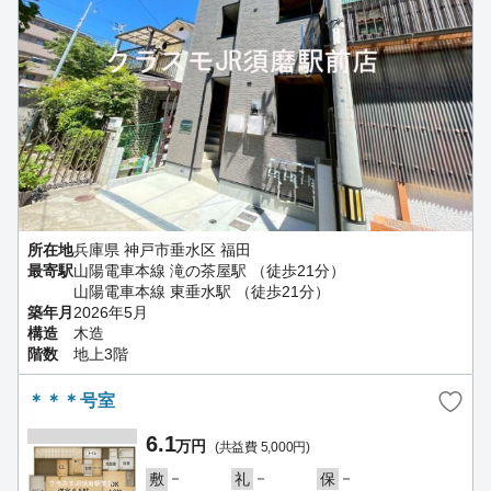
所在地
兵庫県 神戸市垂水区 福田
最寄駅
山陽電車本線 滝の茶屋駅 （徒歩21分）
山陽電車本線 東垂水駅 （徒歩21分）
築年月
2026年5月
構造
木造
階数
地上3階
＊＊＊号室
6.1
万円
(共益費 5,000円)
－
－
－
敷
礼
保