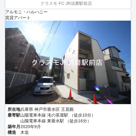
クラスモ FC JR須磨駅前店
アルモニ・ハルハニー
賃貸アパート
所在地
兵庫県 神戸市垂水区 王居殿
最寄駅
山陽電車本線 滝の茶屋駅 （徒歩10分）
山陽電車本線 東垂水駅 （徒歩16分）
築年月
2020年9月
構造
木造