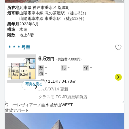
所在地
兵庫県 神戸市垂水区 塩屋町
最寄駅
山陽電車本線 滝の茶屋駅 （徒歩3分）
山陽電車本線 東垂水駅 （徒歩12分）
築年月
2023年6月
構造
木造
階数
地上3階
＊＊＊号室
6.5
万円
(共益費 4,000円)
－
－
－
敷
礼
保
－
償
1階 / 1LDK / 34.78㎡
写真を
見る
2026/07/14
更新
クラスモ FC JR須磨駅前店
ワコーレヴィアーノ垂水城が山WEST
賃貸アパート