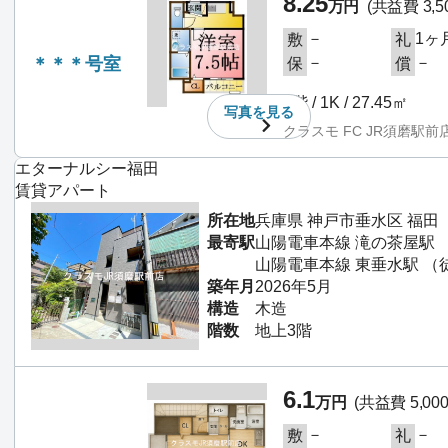
8.25
万円
(共益費 3,5
－
1ヶ
敷
礼
＊＊＊号室
－
－
保
償
3階 / 1K / 27.45㎡
写真を
見る
クラスモ FC JR須磨駅前
エターナルシー福田
賃貸アパート
所在地
兵庫県 神戸市垂水区 福田
最寄駅
山陽電車本線 滝の茶屋駅 
山陽電車本線 東垂水駅 （
築年月
2026年5月
構造
木造
階数
地上3階
6.1
万円
(共益費 5,00
－
－
敷
礼