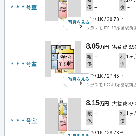
敷
礼
＊＊＊号室
－
－
保
償
1階 / 1K / 28.73㎡
写真を
見る
クラスモ FC JR須磨駅前
8.05
万円
(共益費 3,5
－
1ヶ
敷
礼
＊＊＊号室
－
－
保
償
1階 / 1K / 27.45㎡
写真を
見る
クラスモ FC JR須磨駅前
8.15
万円
(共益費 3,5
－
1ヶ
敷
礼
＊＊＊号室
－
－
保
償
2階 / 1K / 28.73㎡
写真を
見る