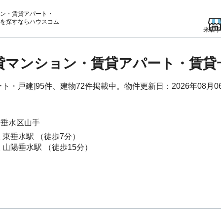
ン・賃貸アパート・
を
探すならハウスコム
来店予
賃貸マンション・賃貸アパート・賃
・戸建]95件、建物72件掲載中。物件更新日：2026年08月0
市垂水区
山手
線
東垂水駅
（徒歩7分）
線
山陽垂水駅
（徒歩15分）