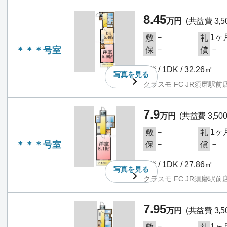
8.45
万円
(共益費 3,5
－
1ヶ
敷
礼
＊＊＊号室
－
－
保
償
1階 / 1DK / 32.26㎡
写真を
見る
クラスモ FC JR須磨駅前
7.9
万円
(共益費 3,50
－
1ヶ
敷
礼
＊＊＊号室
－
－
保
償
1階 / 1DK / 27.86㎡
写真を
見る
クラスモ FC JR須磨駅前
7.95
万円
(共益費 3,5
－
1ヶ