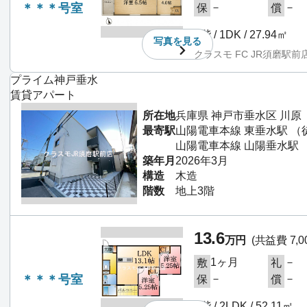
＊＊＊号室
－
－
保
償
3階 / 1DK / 27.94㎡
写真を
見る
クラスモ FC JR須磨駅前
プライム神戸垂水
賃貸アパート
所在地
兵庫県 神戸市垂水区 川原
最寄駅
山陽電車本線 東垂水駅 （
山陽電車本線 山陽垂水駅 
築年月
2026年3月
構造
木造
階数
地上3階
13.6
万円
(共益費 7,0
1ヶ月
－
敷
礼
＊＊＊号室
－
－
保
償
1階 / 2LDK / 52.11㎡