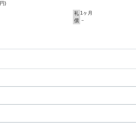
0円
)
1ヶ月
礼
－
償