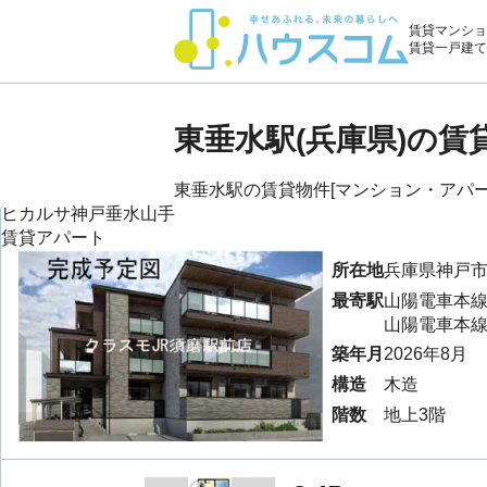
賃貸マンショ
賃貸一戸建て
東垂水駅(兵庫県)の
東垂水駅の賃貸物件[マンション・アパート
ヒカルサ神戸垂水山手
賃貸アパート
所在地
兵庫県
神戸
最寄駅
山陽電車本
山陽電車本
築年月
2026年8月
構造
木造
階数
地上3階