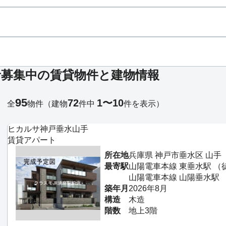
者募集中の賃貸物件と建物情報
95
72
1〜10
全
物件
（建物
件中
件を表示）
ヒカルサ神戸垂水山手
賃貸アパート
所在地
兵庫県 神戸市垂水区 山手
最寄駅
山陽電車本線 東垂水駅 （
山陽電車本線 山陽垂水駅 
築年月
2026年8月
構造
木造
階数
地上3階