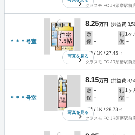
クラスモ FC JR須磨駅前
8.25
万円
(共益費 3,5
－
1ヶ
敷
礼
＊＊＊号室
－
－
保
償
2階 / 1K / 27.45㎡
写真を
見る
クラスモ FC JR須磨駅前
8.15
万円
(共益費 3,5
－
1ヶ
敷
礼
＊＊＊号室
－
－
保
償
3階 / 1K / 28.73㎡
写真を
見る
クラスモ FC JR須磨駅前